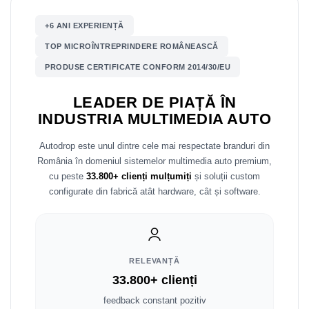
Mitsubishi
Rame adaptoare Mazda
+6 ANI EXPERIENȚĂ
TOP MICROÎNTREPRINDERE ROMÂNEASCĂ
Land Rover
Rame adaptoare Kia
PRODUSE CERTIFICATE CONFORM 2014/30/EU
Mazda
Rame adaptoare Alfa Romeo
LEADER DE PIAȚĂ ÎN
INDUSTRIA MULTIMEDIA AUTO
Honda
Rame adaptoare Nissan
Autodrop este unul dintre cele mai respectate branduri din
Citroen
Rame adaptoare Fiat
România în domeniul sistemelor multimedia auto premium,
cu peste
33.800+ clienți mulțumiți
și soluții custom
Isuzu
Rame adaptoare Hyundai
configurate din fabrică atât hardware, cât și software.
Chrysler
Rame adaptoare Chevrolet
Subaru
Rame adaptoare Mitsubishi
RELEVANȚĂ
Smart
Rame adaptoare Jeep
33.800+ clienți
feedback constant pozitiv