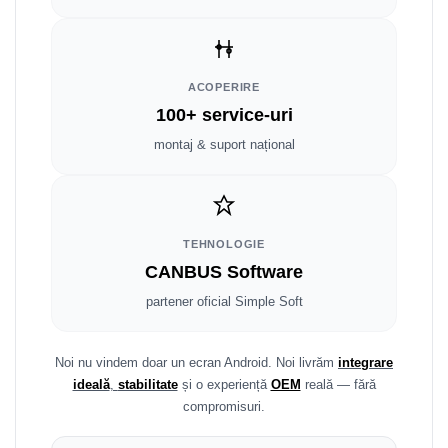
Fiat
Rame adaptoare Dodge
Jeep
Rame adaptoare Chrysler
ACOPERIRE
Volvo
Rame adaptoare Isuzu
100+ service-uri
Iveco
Rame adaptoare Subaru
montaj & suport național
Porsche
Rame adaptoare Iveco
Ssangyong
Rame adaptoare Smart
TEHNOLOGIE
CANBUS Software
Daihatsu
Rame adaptoare Land Rover
partener oficial Simple Soft
Dodge
Rame adaptoare Ssangyong
Rame adaptoare Hummer
Noi nu vindem doar un ecran Android. Noi livrăm
integrare
ideală
,
stabilitate
și o experiență
OEM
reală — fără
compromisuri.