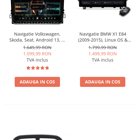
Navigatie Volkswagen,
Navigatie BMW X1 E84
Skoda, Seat, Android 13, S-
(2009-2015), Linux OS &
Quadcore / 4GB RAM +
OEM, Varianta iDrive,
1.649,99 RON
1.799,99 RON
64GB ROM, 9 Inch - AD-
CarPlay & Android Auto
1.099,99 RON
1.499,99 RON
BGSW94L
Wireless, MirrorLink,
TVA inclus
TVA inclus
Camera AHD, 12.3 Inch -
AD-BGBMLNX12+AD-
BGRKITBM004
ADAUGA IN COS
ADAUGA IN COS