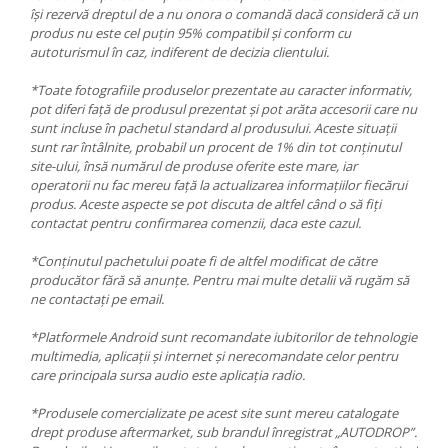
își rezervă dreptul de a nu onora o comandă dacă consideră că un
produs nu este cel puțin 95% compatibil și conform cu
autoturismul în caz, indiferent de decizia clientului.
*Toate fotografiile produselor prezentate au caracter informativ,
pot diferi față de produsul prezentat și pot arăta accesorii care nu
sunt incluse în pachetul standard al produsului. Aceste situații
sunt rar întâlnite, probabil un procent de 1% din tot conținutul
site-ului, însă numărul de produse oferite este mare, iar
operatorii nu fac mereu față la actualizarea informațiilor fiecărui
produs. Aceste aspecte se pot discuta de altfel când o să fiți
contactat pentru confirmarea comenzii, daca este cazul.
*Conținutul pachetului poate fi de altfel modificat de către
producător fără să anunțe. Pentru mai multe detalii vă rugăm să
ne contactați pe email.
*Platformele Android sunt recomandate iubitorilor de tehnologie
multimedia, aplicații și internet și nerecomandate celor pentru
care principala sursa audio este aplicația radio.
*Produsele comercializate pe acest site sunt mereu catalogate
drept produse aftermarket, sub brandul înregistrat „AUTODROP”.