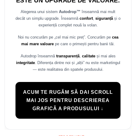
ESTE UN UPGRADE DE VALOARE.
Alegerea unui sistem
Autodrop™
înseamnă mai mult
decât un simplu upgrade. Înseamnă
confort
,
siguranță
și o
experiență complet nouă la volan.
Noi nu concurăm pe „cel mai mic preț”. Concurăm pe
cea
mai mare valoare
pe care o primești pentru banii tăi.
Autodrop înseamnă
transparență
,
calitate
și mai ales
integritate
. Diferența dintre noi și „alții” nu este marketingul
— este realitatea din spatele produsului.
ACUM TE RUGĂM SĂ DAI SCROLL
MAI JOS PENTRU DESCRIEREA
GRAFICĂ A PRODUSULUI ↓