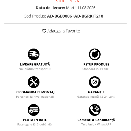
STOC EPUIZAT
Data de livrare:
Marti, 11.08.2026
Cod Produs:
AD-BGB9006+AD-BGRKIT210
Adauga la Favorite
LIVRARE GRATUITĂ
RETUR PRODUSE
Noi plătim transportul!
Standard in 14 zile!
RECOMANDARE MONTAJ
GARANȚIE
Parteneri la nivel național!
Garanţie legală 12-24 Luni!
PLATA IN RATE
Comenzi & Consultanță
Rate egale fără dobândă!
Telefonic / WhatsAPP