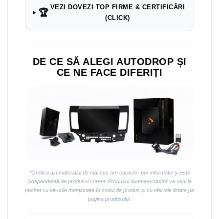
VEZI DOVEZI TOP FIRME & CERTIFICĂRI
🏆
(CLICK)
DE CE SĂ ALEGI AUTODROP ȘI
CE NE FACE DIFERIȚI
*Grafica din materialul de mai sus are caracter pur informativ și este
independentă de produsul curent. Produsul dumneavoastră va veni la
pachet cu kit-urile menționate în codul de produs și cu ofertele listate pe
pagina produsului.