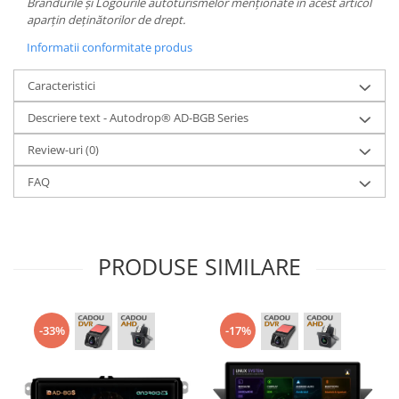
Brandurile și Logourile autoturismelor menționate în acest articol
aparțin deținătorilor de drept.
Informatii conformitate produs
Caracteristici
Descriere text - Autodrop® AD-BGB Series
Review-uri
(0)
FAQ
PRODUSE SIMILARE
-33%
-17%