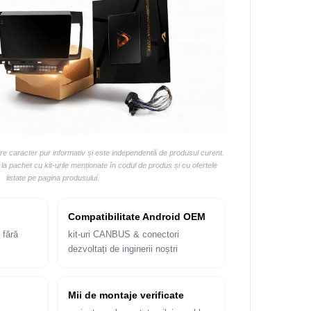
are caracter pur informativ și este independentă de produsul curent.
 pachet cu kit-urile menționate în codul de produs și cu ofertele
listate pe pagina produsului.
Compatibilitate Android OEM
 fără
kit-uri CANBUS & conectori
dezvoltați de inginerii noștri
Mii de montaje verificate