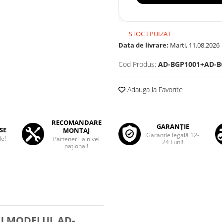
STOC EPUIZAT
Data de livrare:
Marti, 11.08.2026
Cod Produs:
AD-BGP1001+AD-B
Adauga la Favorite
RECOMANDARE
GARANȚIE
SE
MONTAJ
Garanţie legală 12-
le!
Parteneri la nivel
24 Luni!
național!
RU MODELUL AD-