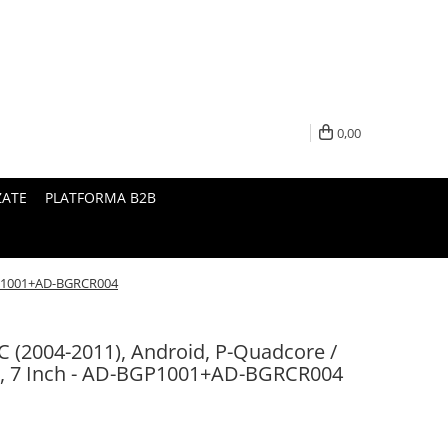
0,00
ZATE
PLATFORMA B2B
BGP1001+AD-BGRCR004
C (2004-2011), Android, P-Quadcore /
 7 Inch - AD-BGP1001+AD-BGRCR004