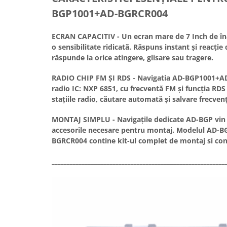
Rame adaptoare Daihatsu
BGP1001+AD-BGRCR004
Rame adaptoare Mazda
ECRAN CAPACITIV - Un ecran mare de 7 Inch de înal
o sensibilitate ridicată. Răspuns instant și reacție
răspunde la orice atingere, glisare sau tragere.
Rame adaptoare Kia
RADIO CHIP FM ȘI RDS - Navigatia AD-BGP1001+A
Rame adaptoare Alfa Romeo
radio IC: NXP 6851, cu frecventă FM și funcția RDS 
stațiile radio, căutare automată și salvare frecven
Rame adaptoare Nissan
MONTAJ SIMPLU - Navigațile dedicate AD-BGP vin 
Rame adaptoare Fiat
accesorile necesare pentru montaj. Modelul AD-
BGRCR004 contine kit-ul complet de montaj si con
Rame adaptoare Hyundai
_________________________________________________________
Rame adaptoare Chevrolet
Rame adaptoare Mitsubishi
Rame adaptoare Jeep