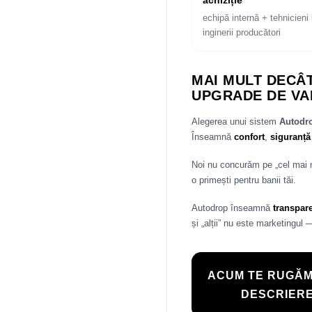
achiziție
echipă internă + tehnicieni 
inginerii producători
MAI MULT DECÂT
UPGRADE DE VA
Alegerea unui sistem
Autod
Înseamnă
confort
,
siguranță
Noi nu concurăm pe „cel mai
o primești pentru banii tăi.
Autodrop înseamnă
transpar
și „alții” nu este marketingul 
ACUM TE RUGĂM
DESCRIERE