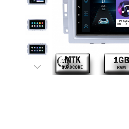
Opel
Dacia
Peugeot
Hyundai
Toyota
Seat
Kia
Chevrolet
Suzuki
Renault