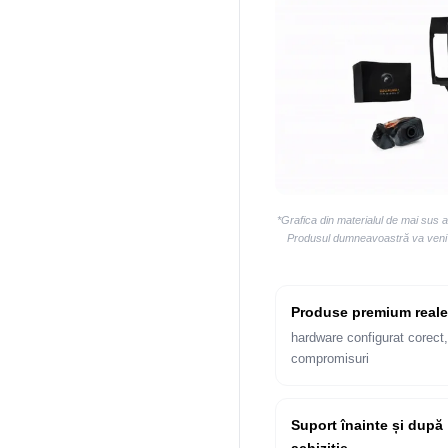
*Grafica din materialul de mai sus 
Produsul dumneavoastră va veni la
Produse premium reale
hardware configurat corect,
compromisuri
Suport înainte și după