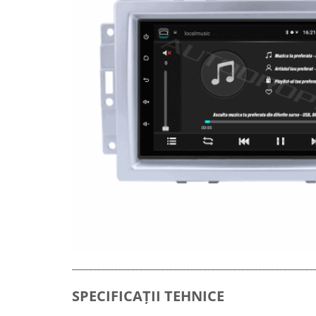
Rame adaptoare Dodge
Rame adaptoare Chrysler
Rame adaptoare Isuzu
Rame adaptoare Subaru
Rame adaptoare Iveco
Rame adaptoare Smart
Rame adaptoare Land Rover
Rame adaptoare Ssangyong
_________________________________________________________
Rame adaptoare Hummer
SPECIFICAȚII TEHNICE
Camere marșarier auto