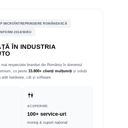
P MICROÎNTREPRINDERE ROMÂNEASCĂ
NFORM 2014/30/EU
ȚĂ ÎN INDUSTRIA
UTO
e mai respectate branduri din România în domeniul
premium, cu peste
33.800+ clienți mulțumiți
și soluții
 atât hardware, cât și software.
ACOPERIRE
100+ service-uri
montaj & suport național