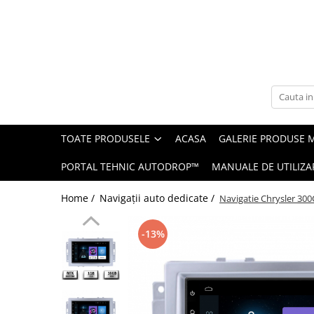
Toate Produsele
Navigații auto dedicate
Navigatii Dedicate
TOATE PRODUSELE
ACASA
GALERIE PRODUSE 
BMW
PORTAL TEHNIC AUTODROP™
MANUALE DE UTILIZA
Volkswagen
Home /
Navigații auto dedicate /
Navigatie Chrysler 30
Audi
-13%
Mercedes Benz
Ford
Skoda