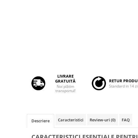
Rame adaptoare Dacia
Rame adaptoare Audi
Rame adaptoare BMW
Rame adaptoare Seat
Rame adaptoare Renault
Rame adaptoare Volvo
LIVRARE
RETUR PRODU
GRATUITĂ
Standard in 14 zi
Noi plătim
Rame adaptoare Honda
transportul!
Rame Adaptoare Porsche
Rame adaptoare Peugeot
Caracteristici
Review-uri
(0)
FAQ
Descriere
Rame adaptoare Citroen
CARACTERISTICI ESENŢIALE PENT