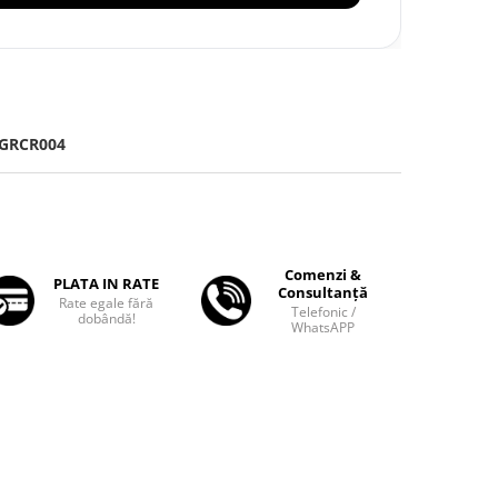
GRCR004
Comenzi &
PLATA IN RATE
Consultanță
Rate egale fără
Telefonic /
dobândă!
WhatsAPP