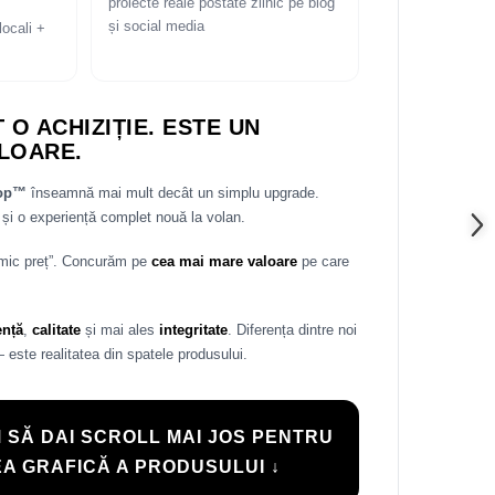
proiecte reale postate zilnic pe blog
și social media
locali +
 O ACHIZIȚIE. ESTE UN
LOARE.
rop™
înseamnă mai mult decât un simplu upgrade.
și o experiență complet nouă la volan.
 mic preț”. Concurăm pe
cea mai mare valoare
pe care
ență
,
calitate
și mai ales
integritate
. Diferența dintre noi
— este realitatea din spatele produsului.
 SĂ DAI SCROLL MAI JOS PENTRU
A GRAFICĂ A PRODUSULUI ↓