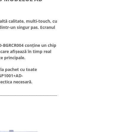
tă calitate, multi-touch, cu
 dintr-un singur pas. Ecranul
D-BGRCR004 conține un chip
care afișează în timp real
țe principale.
la pachet cu toate
BGP1001+AD-
ectica necesară.
_____________________________________________