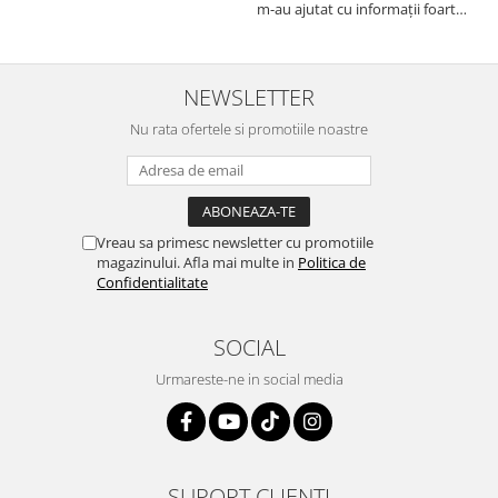
Autodrop, care a fost foarte
m-au ajutat cu informații foarte
prietenoasa si dispusa sa ajute.
prompt deși i-am deranjat în
M-a indrumat pas cu pas si mi-a
repetate rânduri. Foarte
atras atentia ca nu era conectat
serviabili, livrare rapidă, suport
cablul de video de la camera
tehnic, totul impecabil, o să revin
NEWSLETTER
OE...
la ei și pentru vi...
Nu rata ofertele si promotiile noastre
Vreau sa primesc newsletter cu promotiile
magazinului. Afla mai multe in
Politica de
Confidentialitate
SOCIAL
Urmareste-ne in social media
SUPORT CLIENTI