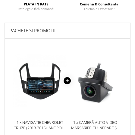
Camere marșarier auto
PLATA IN RATE
Comenzi & Consultanță
Rate egale fără dobândă!
Telefonic / WhatsAPP
Camere marșarier universale
PACHETE SI PROMOTII
Camere Skoda
Camere Volkswagen
Camere Mercedes Benz
Camere Audi
Camere BMW
Camere Ford
Camere Opel
1 x NAVIGATIE CHEVROLET
1 x CAMERĂ AUTO VIDEO
CRUZE (2013-2015), ANDROID,
MARȘARIER CU INFRAROȘU
Camere Iveco
P-OCTACORE / 2GB RAM +
AHD, REZOLUȚIE 1920X1080P,