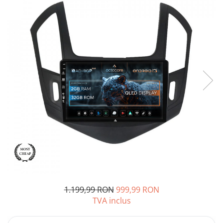
Opel
Dacia
Peugeot
Hyundai
Toyota
Seat
Kia
Chevrolet
1.199,99 RON
999,99 RON
Suzuki
TVA inclus
Renault