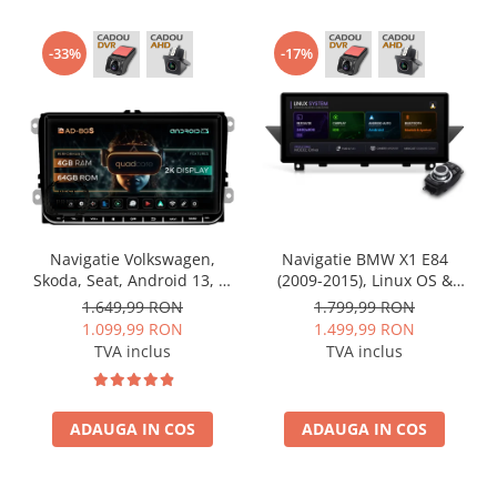
-33%
-17%
Navigatie Volkswagen,
Navigatie BMW X1 E84
Skoda, Seat, Android 13, S-
(2009-2015), Linux OS &
Quadcore / 4GB RAM +
OEM, Varianta iDrive,
1.649,99 RON
1.799,99 RON
64GB ROM, 9 Inch - AD-
CarPlay & Android Auto
1.099,99 RON
1.499,99 RON
BGSW94L
Wireless, MirrorLink,
TVA inclus
TVA inclus
Camera AHD, 12.3 Inch -
AD-BGBMLNX12+AD-
BGRKITBM004
ADAUGA IN COS
ADAUGA IN COS