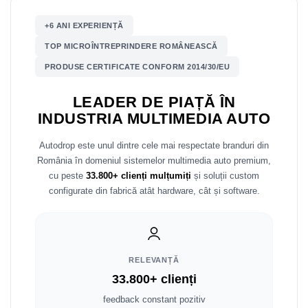
+6 ANI EXPERIENȚĂ
Nissan
TOP MICROÎNTREPRINDERE ROMÂNEASCĂ
Mitsubishi
PRODUSE CERTIFICATE CONFORM 2014/30/EU
Land Rover
LEADER DE PIAȚĂ ÎN
INDUSTRIA MULTIMEDIA AUTO
Mazda
Autodrop este unul dintre cele mai respectate branduri din
Honda
România în domeniul sistemelor multimedia auto premium,
cu peste
33.800+ clienți mulțumiți
și soluții custom
Citroen
configurate din fabrică atât hardware, cât și software.
Isuzu
Chrysler
RELEVANȚĂ
33.800+ clienți
Subaru
feedback constant pozitiv