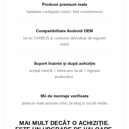
Rame adaptoare Dacia
Produse premium reale
hardware configurat corect, fără compromisuri
Rame adaptoare Audi
Rame adaptoare BMW
Compatibilitate Android OEM
kit-uri CANBUS & conectori dezvoltați de inginerii
Rame adaptoare Seat
noștri
Rame adaptoare Renault
Suport înainte și după achiziție
Rame adaptoare Volvo
echipă internă + tehnicieni locali + inginerii
producători
Rame adaptoare Honda
Rame Adaptoare Porsche
Mii de montaje verificate
proiecte reale postate zilnic pe blog și social media
Rame adaptoare Peugeot
Rame adaptoare Citroen
MAI MULT DECÂT O ACHIZIȚIE.