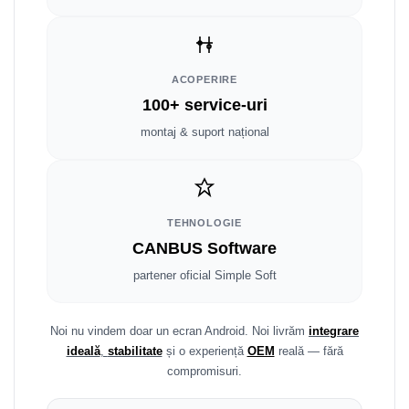
Smart
Fiat
ACOPERIRE
Jeep
100+ service-uri
montaj & suport național
Volvo
Iveco
Porsche
TEHNOLOGIE
CANBUS Software
Ssangyong
partener oficial Simple Soft
Daihatsu
Noi nu vindem doar un ecran Android. Noi livrăm
integrare
Dodge
ideală
,
stabilitate
și o experiență
OEM
reală — fără
compromisuri.
Navigații auto universale