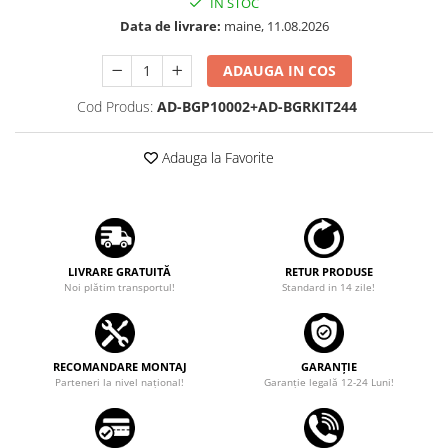
IN STOC
Data de livrare:
maine, 11.08.2026
Rame adaptoare Dodge
ADAUGA IN COS
Rame adaptoare Chrysler
Cod Produs:
AD-BGP10002+AD-BGRKIT244
Rame adaptoare Isuzu
Adauga la Favorite
Rame adaptoare Subaru
Rame adaptoare Iveco
Rame adaptoare Smart
LIVRARE GRATUITĂ
RETUR PRODUSE
Noi plătim transportul!
Standard in 14 zile!
Rame adaptoare Land Rover
Rame adaptoare Ssangyong
RECOMANDARE MONTAJ
GARANȚIE
Rame adaptoare Hummer
Parteneri la nivel național!
Garanţie legală 12-24 Luni!
Camere marșarier auto