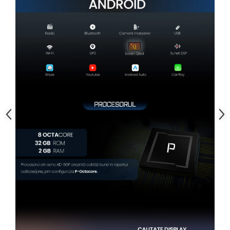
Conectică Kia
Conectică Hyundai
Conectică Mitsubishi
Lumini ambientale