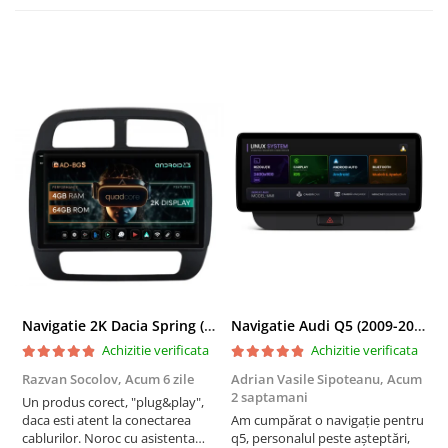
Navigatie 2K Dacia Spring (2021- Prezent), Android, S-Quadcore / 4GB RAM + 64GB ROM, 9.5 Inch - AD-BGS90042K+AD-BGRKIT366V4s
Navigatie Audi Q5 (2009-2017), Linux OS & OEM, MMI 3G, CarPlay & Android Auto Wireless, MirrorLink, Camera AHD, 12.3 Inch - AD-BGAALNXH+AD-BGRKITQ5002
Achizitie verificata
Achizitie verificata
Razvan Socolov,
Acum 6 zile
Adrian Vasile Sipoteanu,
Acum
E
2 saptamani
Un produs corect, "plug&play",
P
daca esti atent la conectarea
Am cumpărat o navigație pentru
d
cablurilor. Noroc cu asistenta
q5, personalul peste așteptări,
f