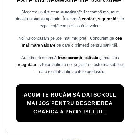
ESTE UN UPGRADE DE VALOARE.
Rame adaptoare Daihatsu
Alegerea unui sistem
Autodrop™
înseamnă mai mult
decât un simplu upgrade. Înseamnă
confort
,
siguranță
și o
Rame adaptoare Mazda
experiență complet nouă la volan.
Rame adaptoare Kia
Noi nu concurăm pe „cel mai mic preț”. Concurăm pe
cea
mai mare valoare
pe care o primești pentru banii tăi.
Rame adaptoare Alfa Romeo
Autodrop înseamnă
transparență
,
calitate
și mai ales
Rame adaptoare Nissan
integritate
. Diferența dintre noi și „alții” nu este marketingul
— este realitatea din spatele produsului.
Rame adaptoare Fiat
Rame adaptoare Hyundai
ACUM TE RUGĂM SĂ DAI SCROLL
MAI JOS PENTRU DESCRIEREA
Rame adaptoare Chevrolet
GRAFICĂ A PRODUSULUI ↓
Rame adaptoare Mitsubishi
Rame adaptoare Jeep