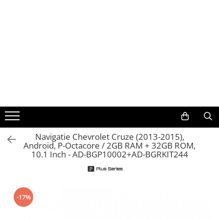
Toate Produsele
Navigații auto dedicate
Navigatii Dedicate
BMW
Volkswagen
Navigatie Chevrolet Cruze (2013-2015),
Android, P-Octacore / 2GB RAM + 32GB ROM,
Audi
10.1 Inch - AD-BGP10002+AD-BGRKIT244
Mercedes Benz
Ford
-17%
Skoda