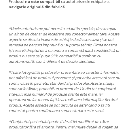
Produsul
nu este compatibil
cu autoturismele echipate cu
navigație originală din fabrică
.
*Unele autoturisme pot necesita adaptări speciale, de exemplu
un alt tip de chenar de încadrare sau conector alimentare. Aceste
aspecte se discuta înainte de achiziție dacă este cazul și se pot
remedia pe parcurs împreună cu suportul tehnic. Firma noastră
își rezervă dreptul de a nu onora o comandă dacă consideră că un
produs nu este cel puțin 95% compatibil și conform cu
autoturismul în caz, indiferent de decizia clientului.
*Toate fotografiile produselor prezentate au caracter informativ,
pot diferi față de produsul prezentat și pot arăta accesorii care nu
sunt incluse în pachetul standard al produsului. Aceste situații
sunt rar întâlnite, probabil un procent de 1% din tot conținutul
site-ului, însă numărul de produse oferite este mare, iar
operatorii nu fac mereu față la actualizarea informațiilor fiecărui
produs. Aceste aspecte se pot discuta de altfel când o să fiți
contactat pentru confirmarea comenzii, daca este cazul.
*Conținutul pachetului poate fi de altfel modificat de către
producător fără să anunțe. Pentru mai multe detalii vă rugăm să