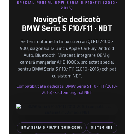
Camere marșarier auto
SPECIAL PENTRU BMW SERIA 5 F10/F11 (2010-
2016)
Navigație dedicată
Camere marșarier universale
BMW Seria 5 F10/F11 · NBT
Camere Skoda
Sistem multimedia Linux cu ecran QLED 2400 ×
Camere Volkswagen
900, diagonală 12.3 inch. Apple CarPlay, Android
Auto, Bluetooth, Miracast, integrare OEM și
Camere Mercedes Benz
cameră marșarier AHD 1080p, proiectat special
pentru BMW Seria 5 F10/F11 (2010-2016) echipat
Camere Audi
cu sistem NBT.
Camere BMW
Compatibilitate dedicată: BMW Seria 5 F10/F11 (2010-
2016) · sistem original NBT
Camere Ford
Camere Opel
Camere Iveco
BMW SERIA 5 F10/F11 (2010-2016)
SISTEM NBT