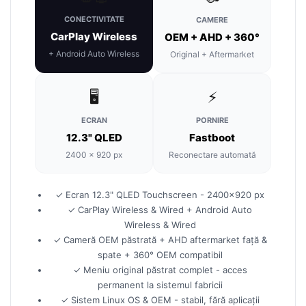
Smart
CONECTIVITATE
CAMERE
CarPlay Wireless
OEM + AHD + 360°
Fiat
+ Android Auto Wireless
Original + Aftermarket
Jeep
🖥️
⚡
Volvo
ECRAN
PORNIRE
Iveco
12.3" QLED
Fastboot
2400 × 920 px
Reconectare automată
Porsche
Ssangyong
✓ Ecran 12.3" QLED Touchscreen - 2400×920 px
✓ CarPlay Wireless & Wired + Android Auto
Wireless & Wired
Daihatsu
✓ Cameră OEM păstrată + AHD aftermarket față &
spate + 360° OEM compatibil
Dodge
✓ Meniu original păstrat complet - acces
permanent la sistemul fabricii
Navigații auto universale
✓ Sistem Linux OS & OEM - stabil, fără aplicații