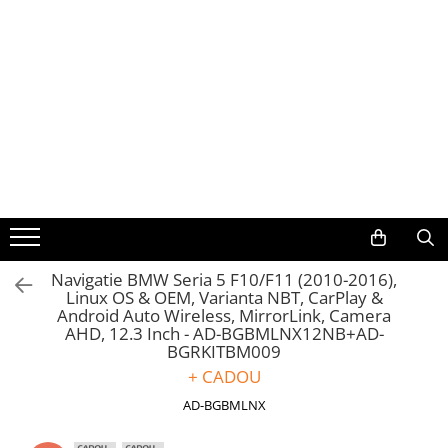
Toate Produsele
Navigații auto dedicate
Navigatii Dedicate
BMW
Volkswagen
Navigatie BMW Seria 5 F10/F11 (2010-2016),
Linux OS & OEM, Varianta NBT, CarPlay &
Audi
Android Auto Wireless, MirrorLink, Camera
AHD, 12.3 Inch - AD-BGBMLNX12NB+AD-
Mercedes Benz
BGRKITBM009
+ CADOU
Ford
AD-BGBMLNX
Skoda