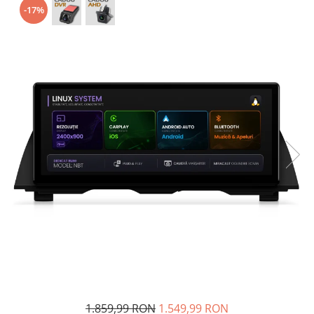
-17%
Opel
Dacia
Peugeot
Hyundai
Toyota
Seat
Kia
Chevrolet
Suzuki
1.859,99 RON
1.549,99 RON
Renault