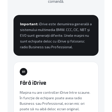
comandă.
Important:
iDrive este denumirea generală a
sistemului multimedia BMW. CCC, CIC, NBT și
EVO sunt generații diferite. Unele mașini nu
sunt echipate deloc cu iDrive și folosesc
radio Business sau Professional.
01
Fără iDrive
Mașina nu are controller iDrive între scaune.
În funcție de echipare poate avea radio
Business sau Professional, ecran mic ori
poate să nu aibă deloc ecran original.