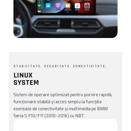
Conectică BMW
Conectică Volkswagen
Conectică Mercedes Benz
Conectică Ford
Conectică Opel
STABILITATE. SECURITATE. CONECTIVITATE.
LINUX
Conectică Skoda
SYSTEM
Conectică Honda
Sistem de operare optimizat pentru pornire rapidă,
funcționare stabilă și acces simplu la funcțiile
Conectică Chevrolet
esențiale de conectivitate și multimedia pe BMW
Conectică Suzuki
Seria 5 F10/F11 (2010-2016) cu NBT.
Conectică Renault