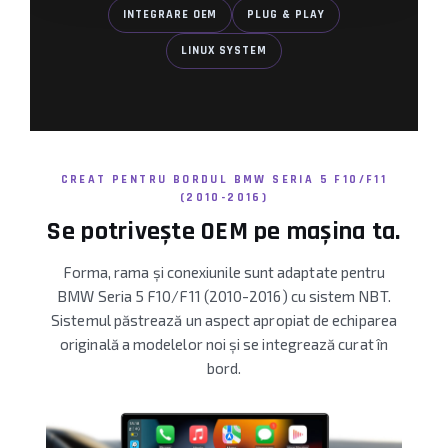
INTEGRARE OEM
PLUG & PLAY
Camere Renault
LINUX SYSTEM
Camere Fiat
Camere Citroen
Camere Peugeot
CREAT PENTRU BORDUL BMW SERIA 5 F10/F11
(2010-2016)
Camere Fiat
Se potrivește OEM pe mașina ta.
Camere înregistrare trafic
Forma, rama și conexiunile sunt adaptate pentru
BMW Seria 5 F10/F11 (2010-2016) cu sistem NBT.
Accesorii multimedia
Sistemul păstrează un aspect apropiat de echiparea
originală a modelelor noi și se integrează curat în
Conectică Auto
bord.
Conectică Auto
Conectică Audi