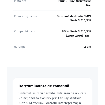
Instalare
Plug & Play, fără tăiere
fire
Kit montaj inclus
Da · ramă dedicată BMW
Seria 5 F10/F11
Compatibilitate
BMW Seria 5 F10/F11
(2010-2016) · NBT
Garanție
2 ani
De știut înainte de comandă
Sistemul Linux nu permite instalarea de aplicații
- funcționează exclusiv prin CarPlay, Android
Auto și MirrorLink. Controlul interfeței mașinii