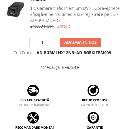
Rame adaptoare Dacia
1 x Cameră trafic Premium DVR Supraveghere,
afișaj live pe multimedia și înregistrare pe SD -
Rame adaptoare Audi
AD-BGCMDVR3
249,99 RON
Gratuit
Rame adaptoare BMW
ADAUGA IN COS
Rame adaptoare Seat
Cod Produs:
AD-BGBMLNX12NB+AD-BGRKITBM009
Rame adaptoare Renault
Adauga la Favorite
Rame adaptoare Volvo
Rame adaptoare Honda
Rame Adaptoare Porsche
LIVRARE GRATUITĂ
RETUR PRODUSE
Noi plătim transportul!
Standard in 14 zile!
Rame adaptoare Peugeot
Rame adaptoare Citroen
RECOMANDARE MONTAJ
GARANȚIE