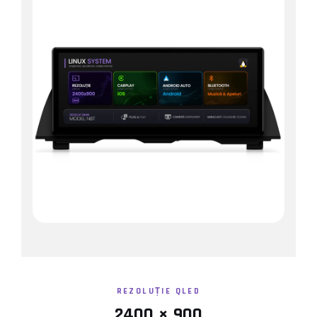
Conectică Kia
Conectică Hyundai
Conectică Mitsubishi
Lumini ambientale
REZOLUȚIE QLED
2400 × 900