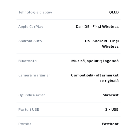
Tehnologie display
QLED
Apple CarPlay
Da · iOS · Fir și Wireless
Android Auto
Da · Android · Fir și
Wireless
Bluetooth
Muzică, apeluri și agendă
Cameră marșarier
Compatibilă · aftermarket
+ originală
Oglindire ecran
Miracast
Porturi USB
2 × USB
Pornire
Fastboot