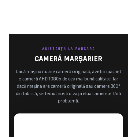
ASISTENȚĂ LA PARCARE
CAMERĂ MARȘARIER
Dacă mașina nu are cameră originală, aveți în pachet
o cameră AHD 1080p de cea mai bună calitate. Iar
dacă mașina are cameră originală sau camere 360°
din fabrică, sistemul nostru va prelua camerele fără
problemă.