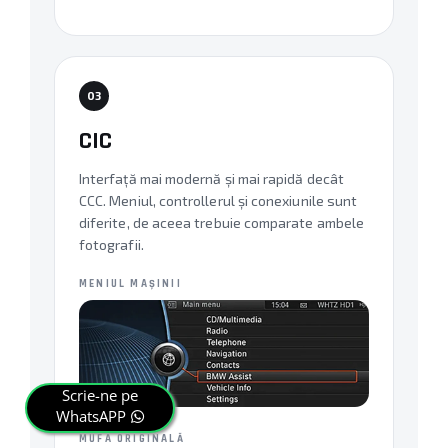
03
CIC
Interfață mai modernă și mai rapidă decât
CCC. Meniul, controllerul și conexiunile sunt
diferite, de aceea trebuie comparate ambele
fotografii.
MENIUL MAȘINII
Scrie-ne pe
WhatsAPP
MUFA ORIGINALĂ