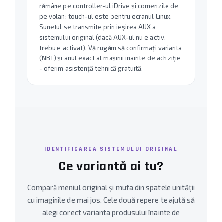
rămâne pe controller-ul iDrive și comenzile de
pe volan; touch-ul este pentru ecranul Linux.
Sunetul se transmite prin ieșirea AUX a
sistemului original (dacă AUX-ul nu e activ,
trebuie activat). Vă rugăm să confirmați varianta
(NBT) și anul exact al mașinii înainte de achiziție
- oferim asistență tehnică gratuită.
IDENTIFICAREA SISTEMULUI ORIGINAL
Ce variantă ai tu?
Compară meniul original și mufa din spatele unității
cu imaginile de mai jos. Cele două repere te ajută să
alegi corect varianta produsului înainte de