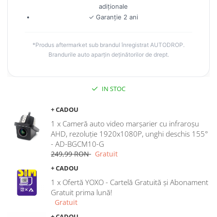
Navigații auto universale
adiționale
Navigații universale 2DIN
✓ Garanție 2 ani
Navigații universale 1DIN
*Produs aftermarket sub brandul înregistrat AUTODROP.
Rame adaptoare auto
Brandurile auto aparțin deținătorilor de drept.
Rame adaptoare auto
Rame adaptoare Volkswagen
IN STOC
+ CADOU
Rame adaptoare Ford
1 x Cameră auto video marșarier cu infraroșu
Rame adaptoare M-Benz
AHD, rezoluție 1920x1080P, unghi deschis 155°
- AD-BGCM10-G
249,99 RON
Gratuit
Rame adaptoare Opel
+ CADOU
Rame adaptoare Skoda
1 x Ofertă YOXO - Cartelă Gratuită și Abonament
Gratuit prima lună!
Rame adaptoare Suzuki
Gratuit
+ CADOU