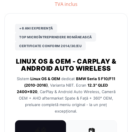
TVA inclus
Nissan
Mitsubishi
+6 ANI EXPERIENȚĂ
TOP MICROÎNTREPRINDERE ROMÂNEASCĂ
Land Rover
CERTIFICATE CONFORM 2014/30/EU
Mazda
LINUX OS & OEM - CARPLAY &
Honda
ANDROID AUTO WIRELESS
Sistem
Linux OS & OEM
dedicat
BMW Seria 5 F10/F11
Citroen
(2010-2016)
, Varianta NBT. Ecran
12.3" QLED
2400×920
, CarPlay & Android Auto Wireless, Cameră
Isuzu
OEM + AHD aftermarket Spate & Față + 360° OEM,
preluare completă meniu original - la un preț
Chrysler
excepțional.
Subaru
🍎🤖
📷