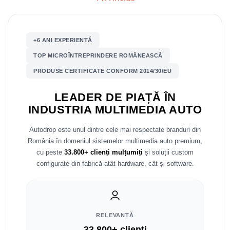
Nissan
+6 ANI EXPERIENȚĂ
Mitsubishi
TOP MICROÎNTREPRINDERE ROMÂNEASCĂ
Land Rover
PRODUSE CERTIFICATE CONFORM 2014/30/EU
Mazda
LEADER DE PIAȚĂ ÎN
INDUSTRIA MULTIMEDIA AUTO
Honda
Autodrop este unul dintre cele mai respectate branduri din
Citroen
România în domeniul sistemelor multimedia auto premium,
cu peste
33.800+ clienți mulțumiți
și soluții custom
Isuzu
configurate din fabrică atât hardware, cât și software.
Chrysler
Subaru
RELEVANȚĂ
33.800+ clienți