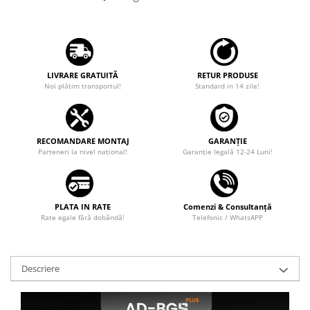
Camere marșarier auto
Camere marșarier universale
Camere Skoda
LIVRARE GRATUITĂ
RETUR PRODUSE
Noi plătim transportul!
Standard in 14 zile!
Camere Volkswagen
Camere Mercedes Benz
RECOMANDARE MONTAJ
GARANȚIE
Parteneri la nivel național!
Garanţie legală 12-24 Luni!
Camere Audi
Camere BMW
PLATA IN RATE
Comenzi & Consultanță
Rate egale fără dobândă!
Telefonic / WhatsAPP
Camere Ford
Camere Opel
Descriere
Camere Iveco