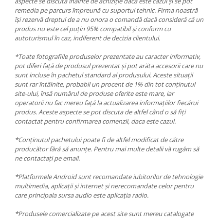
aspecte se discuta înainte de achiziție dacă este cazul și se pot
remedia pe parcurs împreună cu suportul tehnic. Firma noastră
își rezervă dreptul de a nu onora o comandă dacă consideră că un
produs nu este cel puțin 95% compatibil și conform cu
autoturismul în caz, indiferent de decizia clientului.
*Toate fotografiile produselor prezentate au caracter informativ,
pot diferi față de produsul prezentat și pot arăta accesorii care nu
sunt incluse în pachetul standard al produsului. Aceste situații
sunt rar întâlnite, probabil un procent de 1% din tot conținutul
site-ului, însă numărul de produse oferite este mare, iar
operatorii nu fac mereu față la actualizarea informațiilor fiecărui
produs. Aceste aspecte se pot discuta de altfel când o să fiți
contactat pentru confirmarea comenzii, daca este cazul.
*Conținutul pachetului poate fi de altfel modificat de către
producător fără să anunțe. Pentru mai multe detalii vă rugăm să
ne contactați pe email.
*Platformele Android sunt recomandate iubitorilor de tehnologie
multimedia, aplicații și internet și nerecomandate celor pentru
care principala sursa audio este aplicația radio.
*Produsele comercializate pe acest site sunt mereu catalogate