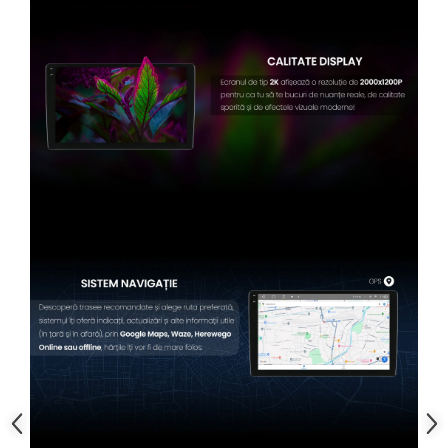
Conectică BMW
Conectică Volkswagen
Conectică Mercedes Benz
Conectică Ford
Conectică Opel
Conectică Skoda
Conectică Honda
Conectică Chevrolet
Conectică Suzuki
Conectică Renault