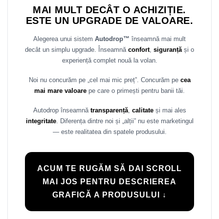
MAI MULT DECÂT O ACHIZIȚIE.
Rame adaptoare Daihatsu
ESTE UN UPGRADE DE VALOARE.
Rame adaptoare Mazda
Alegerea unui sistem
Autodrop™
înseamnă mai mult
decât un simplu upgrade. Înseamnă
confort
,
siguranță
și o
Rame adaptoare Kia
experiență complet nouă la volan.
Rame adaptoare Alfa Romeo
Noi nu concurăm pe „cel mai mic preț”. Concurăm pe
cea
mai mare valoare
pe care o primești pentru banii tăi.
Rame adaptoare Nissan
Autodrop înseamnă
transparență
,
calitate
și mai ales
integritate
. Diferența dintre noi și „alții” nu este marketingul
Rame adaptoare Fiat
— este realitatea din spatele produsului.
Rame adaptoare Hyundai
Rame adaptoare Chevrolet
ACUM TE RUGĂM SĂ DAI SCROLL
MAI JOS PENTRU DESCRIEREA
Rame adaptoare Mitsubishi
GRAFICĂ A PRODUSULUI ↓
Rame adaptoare Jeep