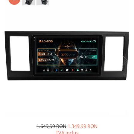
Opel
Dacia
Peugeot
Hyundai
Toyota
Seat
Kia
Chevrolet
Suzuki
1.649,99 RON
1.349,99 RON
TVA inclus
Renault