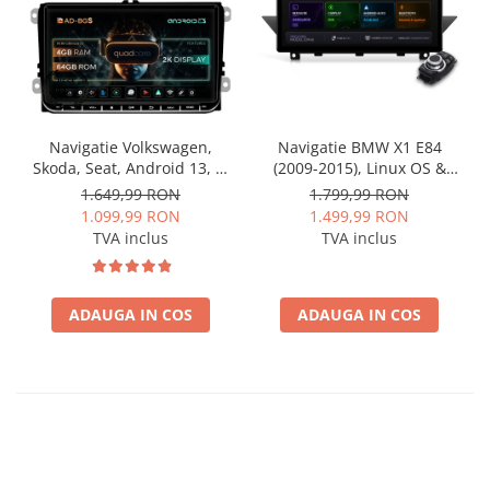
Navigatie Volkswagen,
Navigatie BMW X1 E84
Skoda, Seat, Android 13, S-
(2009-2015), Linux OS &
Quadcore / 4GB RAM +
OEM, Varianta iDrive,
1.649,99 RON
1.799,99 RON
64GB ROM, 9 Inch - AD-
CarPlay & Android Auto
1.099,99 RON
1.499,99 RON
BGSW94L
Wireless, MirrorLink,
TVA inclus
TVA inclus
Camera AHD, 12.3 Inch -
AD-BGBMLNX12+AD-
BGRKITBM004
ADAUGA IN COS
ADAUGA IN COS