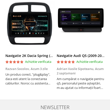
Navigatie 2K Dacia Spring (2021- Prezent), Android, S-Quadcore / 4GB RAM + 64GB ROM, 9.5 Inch - AD-BGS90042K+AD-BGRKIT366V4s
Navigatie Audi Q5 (2009-2017), Linux OS & OEM, MMI 3G, CarPlay & Android Auto Wireless, MirrorLink, Camera AHD, 12.3 Inch - AD-BGAALNXH+AD-BGRKITQ5002
Achizitie verificata
Achizitie verificata
Razvan Socolov,
Acum 3 zile
Adrian Vasile Sipoteanu,
Acum
E
2 saptamani
Un produs corect, "plug&play",
P
daca esti atent la conectarea
Am cumpărat o navigație pentru
d
cablurilor. Noroc cu asistenta
q5, personalul peste așteptări,
f
Autodrop, care a fost foarte
m-au ajutat cu informații foarte
prietenoasa si dispusa sa ajute.
prompt deși i-am deranjat în
M-a indrumat pas cu pas si mi-a
repetate rânduri. Foarte
atras atentia ca nu era conectat
serviabili, livrare rapidă, suport
cablul de video de la camera
tehnic, totul impecabil, o să revin
NEWSLETTER
OE...
la ei și pentru vi...