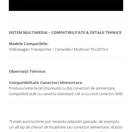
SISTEM MULTIMEDIA – COMPATIBILITATE & DETALII TEHNICE
Modele Compatibile:
Volkswagen Transporter / Caravelle / Multivan T6 (2015+)
Observații Tehnice:
Compatibilitate Conectori Alimentare:
Produsul este livrat împreună cu doi conectori de alimentare,
compatibili atât cu varianta standard, cât și cu noul conector MIB.
*Unele autoturisme pot necesita adaptări speciale, de exemplu
un alt tip de chenar de încadrare sau conector alimentare. Aceste