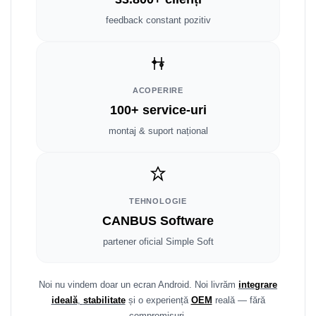
Smart
feedback constant pozitiv
Fiat
Jeep
ACOPERIRE
Volvo
100+ service-uri
montaj & suport național
Iveco
Porsche
Ssangyong
TEHNOLOGIE
CANBUS Software
Daihatsu
partener oficial Simple Soft
Dodge
Noi nu vindem doar un ecran Android. Noi livrăm
integrare
Navigații auto universale
ideală
,
stabilitate
și o experiență
OEM
reală — fără
compromisuri.