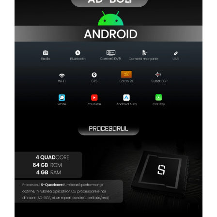
Camere Renault
Camere Fiat
Camere Citroen
Camere Peugeot
Camere Fiat
Camere înregistrare trafic
Accesorii multimedia
Conectică Auto
Conectică Auto
Conectică Audi