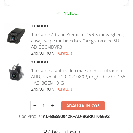
Rame adaptoare Dodge
IN STOC
Rame adaptoare Chrysler
+ CADOU
1 x Cameră trafic Premium DVR Supraveghere,
Rame adaptoare Isuzu
afișaj live pe multimedia și înregistrare pe SD -
AD-BGCMDVR3
Rame adaptoare Subaru
249,99 RON
Gratuit
+ CADOU
Rame adaptoare Iveco
1 x Cameră auto video marșarier cu infraroșu
AHD, rezoluție 1920x1080P, unghi deschis 155°
Rame adaptoare Smart
- AD-BGCM10-G
249,99 RON
Gratuit
Rame adaptoare Land Rover
ADAUGA IN COS
Rame adaptoare Ssangyong
Rame adaptoare Hummer
Cod Produs:
AD-BGS90042K+AD-BGRKIT056V2
Camere marșarier auto
Adauga la Favorite