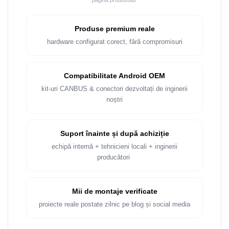
pagina produsului.
Rame adaptoare Dacia
Rame adaptoare Audi
Produse premium reale
hardware configurat corect, fără compromisuri
Rame adaptoare BMW
Rame adaptoare Seat
Compatibilitate Android OEM
kit-uri CANBUS & conectori dezvoltați de inginerii
Rame adaptoare Renault
noștri
Rame adaptoare Volvo
Suport înainte și după achiziție
Rame adaptoare Honda
echipă internă + tehnicieni locali + inginerii
producători
Rame Adaptoare Porsche
Mii de montaje verificate
Rame adaptoare Peugeot
proiecte reale postate zilnic pe blog și social media
Rame adaptoare Citroen