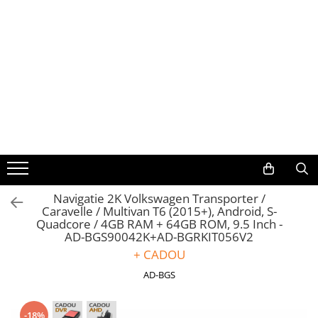
Toate Produsele
Navigații auto dedicate
Navigatii Dedicate
BMW
Volkswagen
Navigatie 2K Volkswagen Transporter /
Caravelle / Multivan T6 (2015+), Android, S-
Audi
Quadcore / 4GB RAM + 64GB ROM, 9.5 Inch -
AD-BGS90042K+AD-BGRKIT056V2
Mercedes Benz
+ CADOU
AD-BGS
Ford
Skoda
-18%