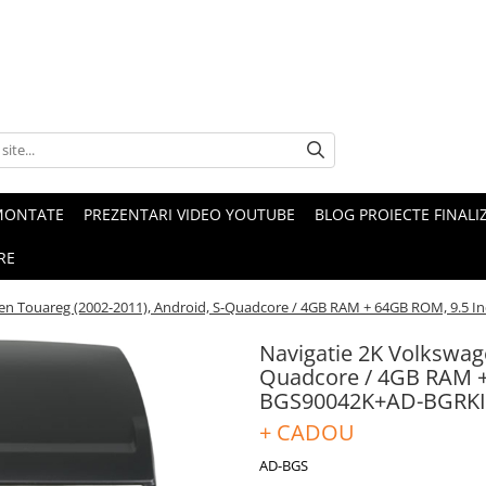
MONTATE
PREZENTARI VIDEO YOUTUBE
BLOG PROIECTE FINALI
RE
en Touareg (2002-2011), Android, S-Quadcore / 4GB RAM + 64GB ROM, 9.5 
Navigatie 2K Volkswag
Quadcore / 4GB RAM +
BGS90042K+AD-BGRKI
+ CADOU
AD-BGS