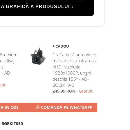
A GRAFICĂ A PRODUSULUI ↓
+ CADOU
c Premium
1 x Cameră auto video
 afișaj
marșarier cu infraroșu
 și
AHD, rezoluție
D - AD-
1920x1080P, unghi
deschis 155° - AD-
uit
BGCM10-G
249,99 RON
Gratuit
A IN COS
COMANDA PE WHATSAPP
-BGRKIT050