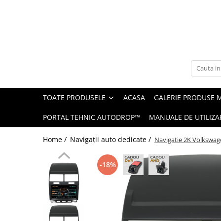
Toate Produsele
Navigații auto dedicate
Navigatii Dedicate
TOATE PRODUSELE
ACASA
GALERIE PRODUSE 
BMW
PORTAL TEHNIC AUTODROP™
MANUALE DE UTILIZA
Volkswagen
Home /
Navigații auto dedicate /
Navigatie 2K Volkswag
Audi
-18%
Mercedes Benz
Ford
Skoda