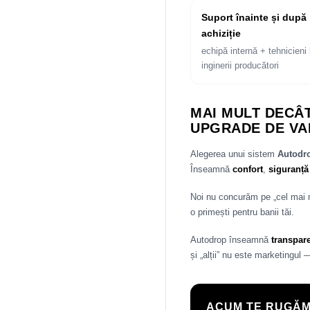
Suport înainte și după
achiziție
echipă internă + tehnicieni 
inginerii producători
MAI MULT DECÂT
UPGRADE DE VA
Alegerea unui sistem
Autod
Înseamnă
confort
,
siguranță
Noi nu concurăm pe „cel mai
o primești pentru banii tăi.
Autodrop înseamnă
transpar
și „alții” nu este marketingul 
ACUM TE RUGĂM