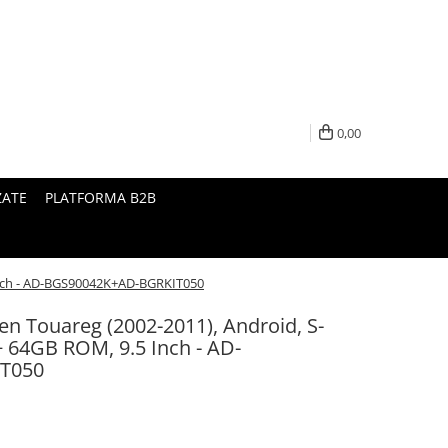
0,00
ZATE
PLATFORMA B2B
Inch - AD-BGS90042K+AD-BGRKIT050
en Touareg (2002-2011), Android, S-
 64GB ROM, 9.5 Inch - AD-
T050