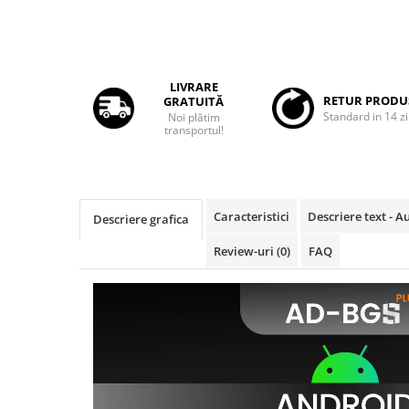
Rame adaptoare Daihatsu
Rame adaptoare Mazda
LIVRARE
RETUR PRODU
GRATUITĂ
Rame adaptoare Kia
Standard in 14 zi
Noi plătim
transportul!
Rame adaptoare Alfa Romeo
Rame adaptoare Nissan
Caracteristici
Descriere text - 
Descriere grafica
Rame adaptoare Fiat
Review-uri
(0)
FAQ
Rame adaptoare Hyundai
Rame adaptoare Chevrolet
Rame adaptoare Mitsubishi
Rame adaptoare Jeep