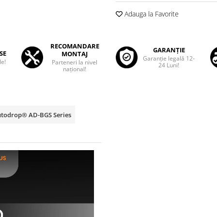
Adauga la Favorite
RECOMANDARE
GARANȚIE
SE
MONTAJ
Garanţie legală 12-
le!
Parteneri la nivel
24 Luni!
național!
Autodrop® AD-BGS Series