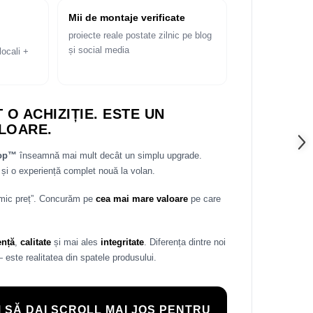
Mii de montaje verificate
proiecte reale postate zilnic pe blog
și social media
locali +
 O ACHIZIȚIE. ESTE UN
LOARE.
rop™
înseamnă mai mult decât un simplu upgrade.
și o experiență complet nouă la volan.
 mic preț”. Concurăm pe
cea mai mare valoare
pe care
ență
,
calitate
și mai ales
integritate
. Diferența dintre noi
— este realitatea din spatele produsului.
 SĂ DAI SCROLL MAI JOS PENTRU