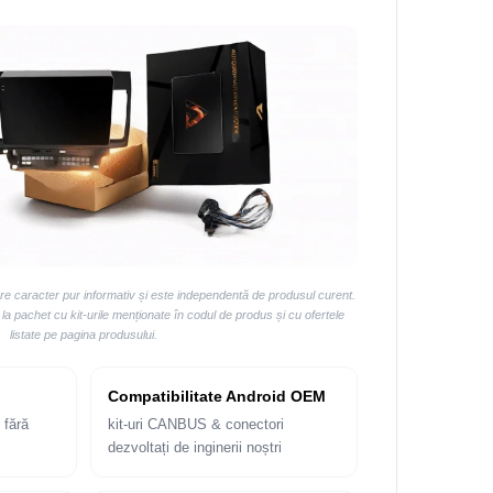
are caracter pur informativ și este independentă de produsul curent.
 pachet cu kit-urile menționate în codul de produs și cu ofertele
listate pe pagina produsului.
Compatibilitate Android OEM
 fără
kit-uri CANBUS & conectori
dezvoltați de inginerii noștri