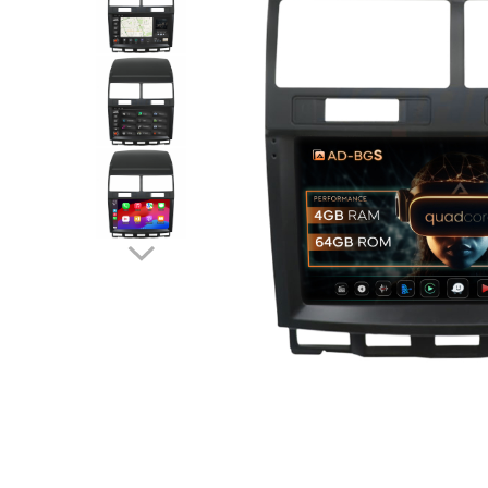
Opel
Dacia
Peugeot
Hyundai
Toyota
Seat
Kia
Chevrolet
Suzuki
Renault