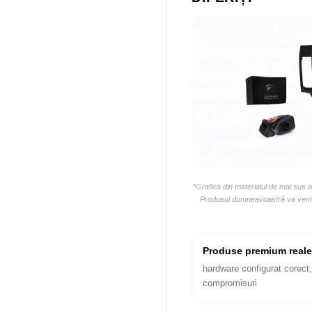
*Grafica din materialul de mai sus 
Produsul dumneavoastră va veni la
Produse premium reale
hardware configurat corect,
compromisuri