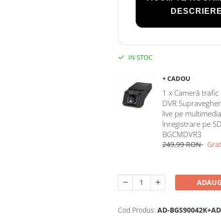
DESCRIERE
IN STOC
+ CADOU
1 x Cameră trafi
DVR Supraveghere,
live pe multimedia
înregistrare pe S
BGCMDVR3
249,99 RON
Grat
ADAUG
Cod Produs:
AD-BGS90042K+AD