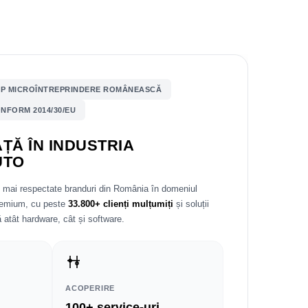
P MICROÎNTREPRINDERE ROMÂNEASCĂ
NFORM 2014/30/EU
ȚĂ ÎN INDUSTRIA
UTO
e mai respectate branduri din România în domeniul
premium, cu peste
33.800+ clienți mulțumiți
și soluții
 atât hardware, cât și software.
ACOPERIRE
100+ service-uri