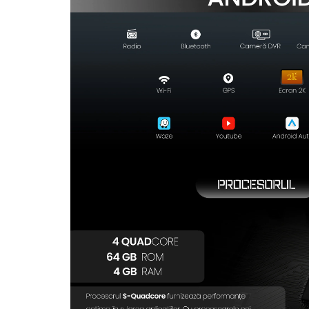
Rame adaptoare Dodge
Rame adaptoare Chrysler
Rame adaptoare Isuzu
Rame adaptoare Subaru
Rame adaptoare Iveco
Rame adaptoare Smart
Rame adaptoare Land Rover
Rame adaptoare Ssangyong
Rame adaptoare Hummer
Camere marșarier auto