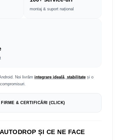
montaj & suport național
e
t
Android. Noi livrăm
integrare ideală
,
stabilitate
și o
 compromisuri.
 FIRME & CERTIFICĂRI (CLICK)
 AUTODROP ȘI CE NE FACE