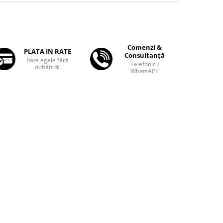
Comenzi &
PLATA IN RATE
Consultanță
Rate egale fără
Telefonic /
dobândă!
WhatsAPP