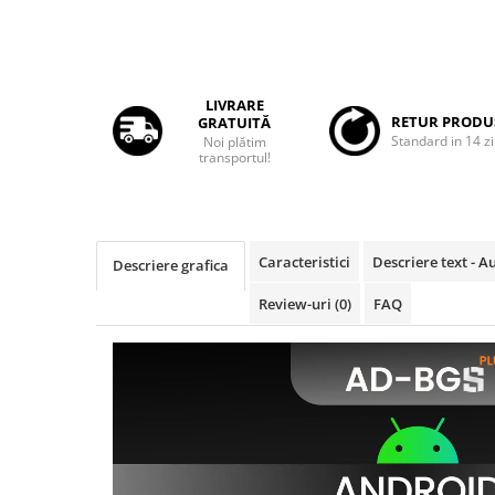
Rame adaptoare Daihatsu
Rame adaptoare Mazda
LIVRARE
RETUR PRODU
GRATUITĂ
Rame adaptoare Kia
Standard in 14 zi
Noi plătim
transportul!
Rame adaptoare Alfa Romeo
Rame adaptoare Nissan
Caracteristici
Descriere text - 
Descriere grafica
Rame adaptoare Fiat
Review-uri
(0)
FAQ
Rame adaptoare Hyundai
Rame adaptoare Chevrolet
Rame adaptoare Mitsubishi
Rame adaptoare Jeep