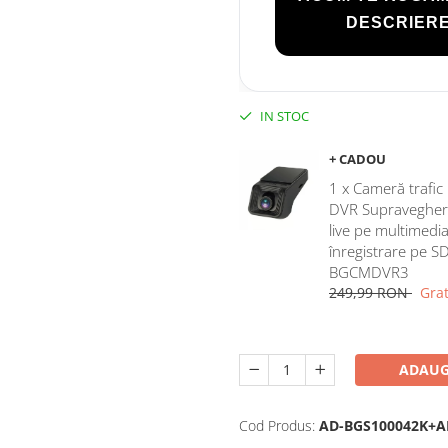
DESCRIERE
IN STOC
+ CADOU
1 x Cameră trafi
DVR Supraveghere,
live pe multimedia
înregistrare pe S
BGCMDVR3
249,99 RON
Grat
ADAUG
Cod Produs:
AD-BGS100042K+A