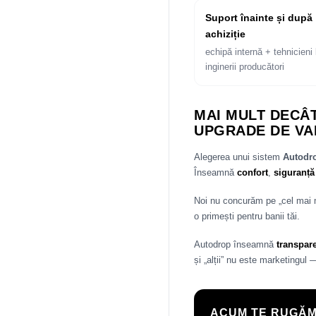
Suport înainte și după
achiziție
echipă internă + tehnicieni 
inginerii producători
MAI MULT DECÂT
UPGRADE DE VA
Alegerea unui sistem
Autod
Înseamnă
confort
,
siguranță
Noi nu concurăm pe „cel mai
o primești pentru banii tăi.
Autodrop înseamnă
transpar
și „alții” nu este marketingul 
ACUM TE RUGĂM