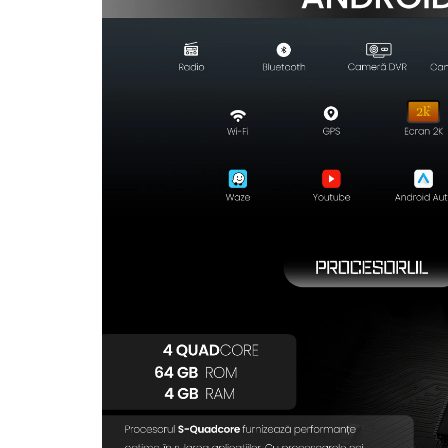
Rame adaptoare Dodge
Rame adaptoare Chrysler
Rame adaptoare Isuzu
Rame adaptoare Subaru
Rame adaptoare Iveco
Rame adaptoare Smart
Rame adaptoare Land Rover
Rame adaptoare Ssangyong
Rame adaptoare Hummer
Camere marșarier auto