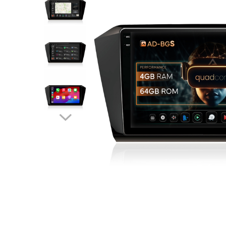
Opel
Dacia
Peugeot
Hyundai
Toyota
Seat
Kia
Chevrolet
Suzuki
Renault