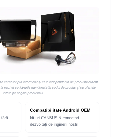
are caracter pur informativ și este independentă de produsul curent.
 pachet cu kit-urile menționate în codul de produs și cu ofertele
listate pe pagina produsului.
Compatibilitate Android OEM
 fără
kit-uri CANBUS & conectori
dezvoltați de inginerii noștri