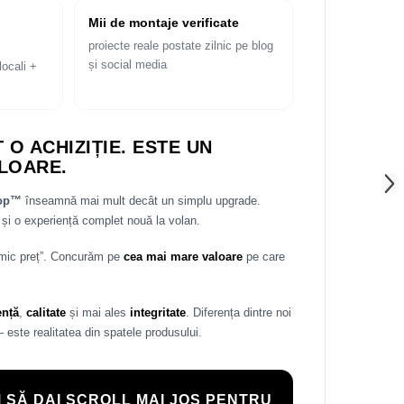
Mii de montaje verificate
proiecte reale postate zilnic pe blog
și social media
locali +
 O ACHIZIȚIE. ESTE UN
LOARE.
rop™
înseamnă mai mult decât un simplu upgrade.
și o experiență complet nouă la volan.
 mic preț”. Concurăm pe
cea mai mare valoare
pe care
ență
,
calitate
și mai ales
integritate
. Diferența dintre noi
— este realitatea din spatele produsului.
 SĂ DAI SCROLL MAI JOS PENTRU