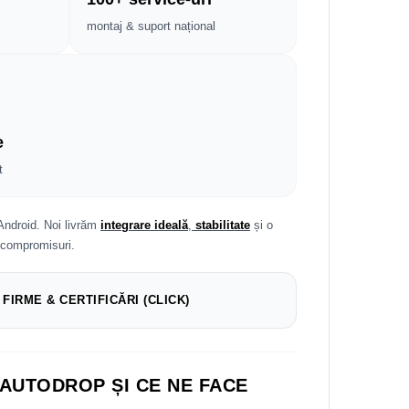
montaj & suport național
e
t
Android. Noi livrăm
integrare ideală
,
stabilitate
și o
 compromisuri.
 FIRME & CERTIFICĂRI (CLICK)
 AUTODROP ȘI CE NE FACE