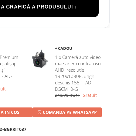
A GRAFICĂ A PRODUSULUI ↓
+ CADOU
c Premium
1 x Cameră auto video
 afișaj
marșarier cu infraroșu
 și
AHD, rezoluție
D - AD-
1920x1080P, unghi
deschis 155° - AD-
uit
BGCM10-G
249,99 RON
Gratuit
A IN COS
COMANDA PE WHATSAPP
D-BGRKIT037