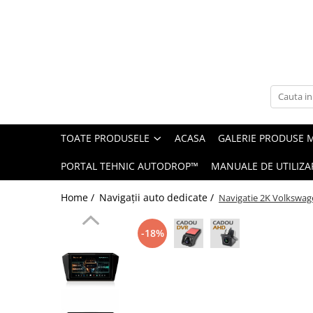
Toate Produsele
Navigații auto dedicate
Navigatii Dedicate
TOATE PRODUSELE
ACASA
GALERIE PRODUSE 
BMW
PORTAL TEHNIC AUTODROP™
MANUALE DE UTILIZA
Volkswagen
Home /
Navigații auto dedicate /
Navigatie 2K Volkswag
Audi
-18%
Mercedes Benz
Ford
Skoda