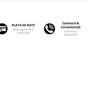
Comenzi &
PLATA IN RATE
Consultanță
Rate egale fără
Telefonic /
dobândă!
WhatsAPP