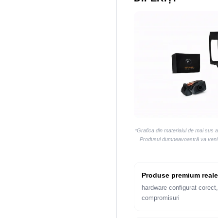
*Grafica din materialul de mai sus 
Produsul dumneavoastră va veni la
Produse premium reale
hardware configurat corect,
compromisuri