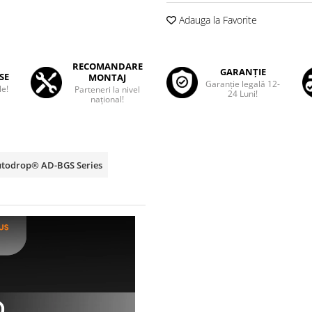
Adauga la Favorite
RECOMANDARE
GARANȚIE
SE
MONTAJ
Garanţie legală 12-
le!
Parteneri la nivel
24 Luni!
național!
Autodrop® AD-BGS Series