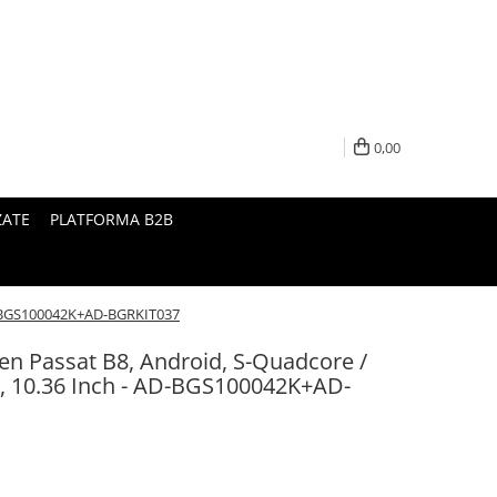
0,00
ZATE
PLATFORMA B2B
AD-BGS100042K+AD-BGRKIT037
en Passat B8, Android, S-Quadcore /
 10.36 Inch - AD-BGS100042K+AD-