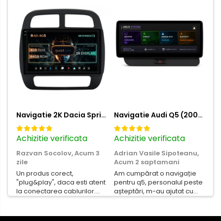
Navigatie 2K Dacia Spring (2021- Prezent), Android, S-Quadcore / 4GB RAM + 64GB ROM, 9.5 Inch - AD-BGS90042K+AD-BGRKIT366V4s
Navigatie Audi Q5 (2009-2017), Linux OS & OEM, MMI 3G, CarPlay & Android Auto Wireless, MirrorLink, Camera AHD, 12.3 Inch - AD-BGAALNXH+AD-BGRKITQ5002
Achizitie verificata
Achizitie verificata
Ac
Razvan Socolov,
Acum 3
Adrian Vasile Sipoteanu,
Eu
zile
Acum 2 saptamani
Per
Un produs corect,
Am cumpărat o navigație
de
"plug&play", daca esti atent
pentru q5, personalul peste
fas
la conectarea cablurilor.
așteptări, m-au ajutat cu
Noroc cu asistenta
informații foarte prompt
Autodrop, care a fost foarte
deși i-am deranjat în
prietenoasa si dispusa sa
repetate rânduri. Foarte