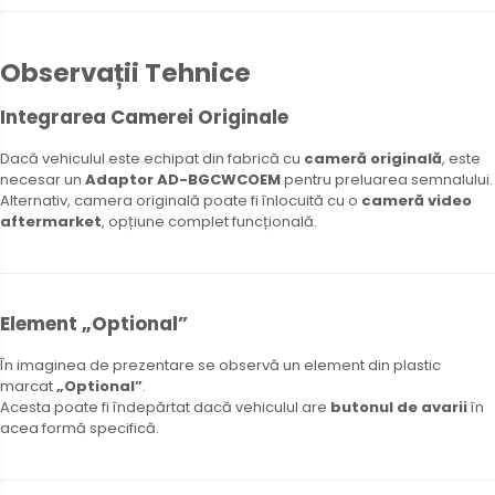
Observații Tehnice
Integrarea Camerei Originale
Dacă vehiculul este echipat din fabrică cu
cameră originală
, este
necesar un
Adaptor AD-BGCWCOEM
pentru preluarea semnalului.
Alternativ, camera originală poate fi înlocuită cu o
cameră video
aftermarket
, opțiune complet funcțională.
Element „Optional”
În imaginea de prezentare se observă un element din plastic
marcat
„Optional”
.
Acesta poate fi îndepărtat dacă vehiculul are
butonul de avarii
în
acea formă specifică.