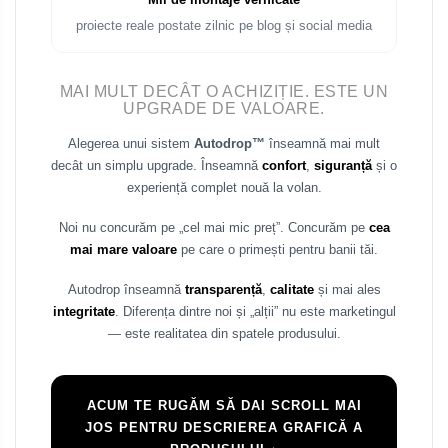
proiecte reale postate zilnic pe blog și social media
MAI MULT DECÂT O ACHIZIȚIE. ESTE UN
UPGRADE DE VALOARE.
Alegerea unui sistem
Autodrop™
înseamnă mai mult
decât un simplu upgrade. Înseamnă
confort
,
siguranță
și o
experiență complet nouă la volan.
Noi nu concurăm pe „cel mai mic preț”. Concurăm pe
cea
mai mare valoare
pe care o primești pentru banii tăi.
Autodrop înseamnă
transparență
,
calitate
și mai ales
integritate
. Diferența dintre noi și „alții” nu este marketingul
— este realitatea din spatele produsului.
ACUM TE RUGĂM SĂ DAI SCROLL MAI
JOS PENTRU DESCRIEREA GRAFICĂ A