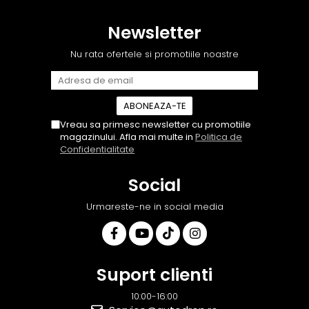
ajute. M-a indrumat pas cu
serviabili, livrare rapidă,
pas si mi-a atras atentia ca
suport tehnic, totul
Newsletter
nu era conectat cablul de
impecabil, o să revin la ei și
video de la camera OE...
pentru vi...
Nu rata ofertele si promotiile noastre
Vreau sa primesc newsletter cu promotiile
magazinului. Afla mai multe in
Politica de
Confidentialitate
Social
Urmareste-ne in social media
Suport clienti
10:00-16:00