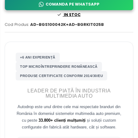
COMANDA PE WHATSAPP
Fiat
Rame adaptoare Dodge
IN STOC
Cod Produs:
AD-BGS100042K+AD-BGRKIT025B
Jeep
Rame adaptoare Chrysler
Volvo
Rame adaptoare Isuzu
Iveco
Rame adaptoare Subaru
+6 ANI EXPERIENȚĂ
TOP MICROÎNTREPRINDERE ROMÂNEASCĂ
Porsche
Rame adaptoare Iveco
PRODUSE CERTIFICATE CONFORM 2014/30/EU
Ssangyong
Rame adaptoare Smart
LEADER DE PIAȚĂ ÎN INDUSTRIA
MULTIMEDIA AUTO
Daihatsu
Rame adaptoare Land Rover
Autodrop este unul dintre cele mai respectate branduri din
Dodge
România în domeniul sistemelor multimedia auto premium,
Rame adaptoare Ssangyong
cu peste
33.800+ clienți mulțumiți
și soluții custom
Rame adaptoare Hummer
configurate din fabrică atât hardware, cât și software.