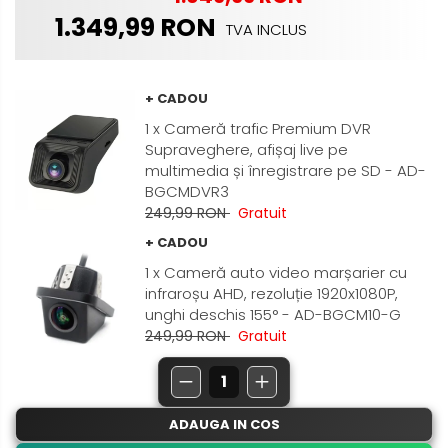
Nissan
1.349,99 RON
Rame adaptoare Daihatsu
TVA INCLUS
Mitsubishi
Rame adaptoare Mazda
+ CADOU
Land Rover
Rame adaptoare Kia
1 x Cameră trafic Premium DVR
Supraveghere, afișaj live pe
Mazda
Rame adaptoare Alfa Romeo
multimedia și înregistrare pe SD - AD-
BGCMDVR3
Honda
Rame adaptoare Nissan
249,99 RON
Gratuit
+ CADOU
Citroen
Rame adaptoare Fiat
1 x Cameră auto video marșarier cu
infraroșu AHD, rezoluție 1920x1080P,
Isuzu
Rame adaptoare Hyundai
unghi deschis 155° - AD-BGCM10-G
249,99 RON
Gratuit
Chrysler
Rame adaptoare Chevrolet
Subaru
Rame adaptoare Mitsubishi
ADAUGA IN COS
Smart
Rame adaptoare Jeep