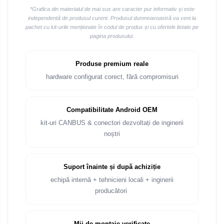
*Grafica din materialul de mai sus are caracter pur informativ și este
independentă de produsul curent. Produsul dumneavoastră va veni la
pachet cu kit-urile menționate în codul de produs și cu ofertele listate pe
pagina produsului.
Produse premium reale
hardware configurat corect, fără compromisuri
Compatibilitate Android OEM
kit-uri CANBUS & conectori dezvoltați de inginerii
noștri
Suport înainte și după achiziție
echipă internă + tehnicieni locali + inginerii
producători
Mii de montaje verificate