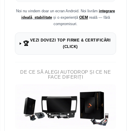
Noi nu vindem doar un ecran Android. Noi livrăm
integrare
ideală
,
stabilitate
și o experiență
OEM
reală — fără
compromisuri.
VEZI DOVEZI TOP FIRME & CERTIFICĂRI
🏆
(CLICK)
DE CE SĂ ALEGI AUTODROP ȘI CE NE
FACE DIFERIȚI