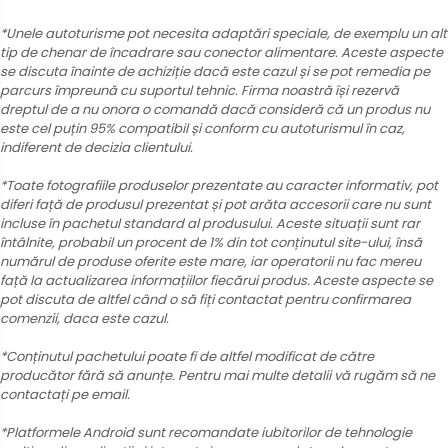
*Unele autoturisme pot necesita adaptări speciale, de exemplu un alt
tip de chenar de încadrare sau conector alimentare. Aceste aspecte
se discuta înainte de achiziție dacă este cazul și se pot remedia pe
parcurs împreună cu suportul tehnic. Firma noastră își rezervă
dreptul de a nu onora o comandă dacă consideră că un produs nu
este cel puțin 95% compatibil și conform cu autoturismul în caz,
indiferent de decizia clientului.
*Toate fotografiile produselor prezentate au caracter informativ, pot
diferi față de produsul prezentat și pot arăta accesorii care nu sunt
incluse în pachetul standard al produsului. Aceste situații sunt rar
întâlnite, probabil un procent de 1% din tot conținutul site-ului, însă
numărul de produse oferite este mare, iar operatorii nu fac mereu
față la actualizarea informațiilor fiecărui produs. Aceste aspecte se
pot discuta de altfel când o să fiți contactat pentru confirmarea
comenzii, daca este cazul.
*Conținutul pachetului poate fi de altfel modificat de către
producător fără să anunțe. Pentru mai multe detalii vă rugăm să ne
contactați pe email.
*Platformele Android sunt recomandate iubitorilor de tehnologie