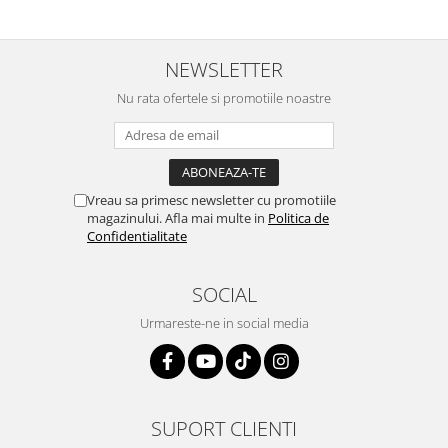
Autodrop, care a fost foarte
prompt deși i-am deranjat în
prietenoasa si dispusa sa ajute.
repetate rânduri. Foarte
M-a indrumat pas cu pas si mi-a
serviabili, livrare rapidă, suport
atras atentia ca nu era conectat
tehnic, totul impecabil, o să revin
NEWSLETTER
cablul de video de la camera
la ei și pentru vi...
OE...
Nu rata ofertele si promotiile noastre
Vreau sa primesc newsletter cu promotiile
magazinului. Afla mai multe in
Politica de
Confidentialitate
SOCIAL
Urmareste-ne in social media
SUPORT CLIENTI