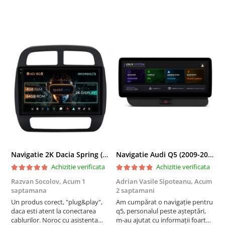
Navigatie 2K Dacia Spring (2021- Prezent), Android, S-Quadcore / 4GB RAM + 64GB ROM, 9.5 Inch - AD-BGS90042K+AD-BGRKIT366V4s
Navigatie Audi Q5 (2009-2017), Linux OS & OEM, MMI 3G, CarPlay & Android Auto Wireless, MirrorLink, Camera AHD, 12.3 Inch - AD-BGAALNXH+AD-BGRKITQ5002
Achizitie verificata
Achizitie verificata
Razvan Socolov,
Acum 1
Adrian Vasile Sipoteanu,
Acum
E
saptamana
2 saptamani
P
Un produs corect, "plug&play",
Am cumpărat o navigație pentru
d
daca esti atent la conectarea
q5, personalul peste așteptări,
f
cablurilor. Noroc cu asistenta
m-au ajutat cu informații foarte