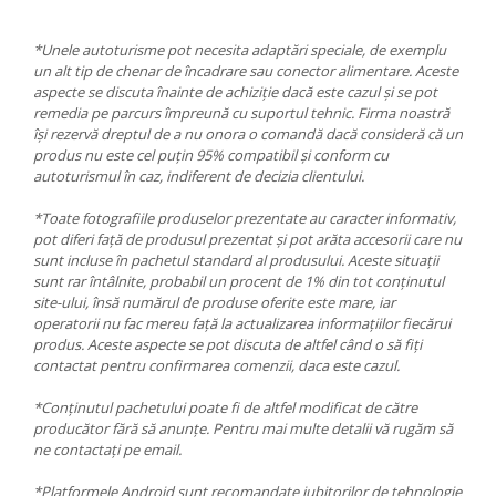
*Unele autoturisme pot necesita adaptări speciale, de exemplu
un alt tip de chenar de încadrare sau conector alimentare. Aceste
aspecte se discuta înainte de achiziție dacă este cazul și se pot
remedia pe parcurs împreună cu suportul tehnic. Firma noastră
își rezervă dreptul de a nu onora o comandă dacă consideră că un
produs nu este cel puțin 95% compatibil și conform cu
autoturismul în caz, indiferent de decizia clientului.
*Toate fotografiile produselor prezentate au caracter informativ,
pot diferi față de produsul prezentat și pot arăta accesorii care nu
sunt incluse în pachetul standard al produsului. Aceste situații
sunt rar întâlnite, probabil un procent de 1% din tot conținutul
site-ului, însă numărul de produse oferite este mare, iar
operatorii nu fac mereu față la actualizarea informațiilor fiecărui
produs. Aceste aspecte se pot discuta de altfel când o să fiți
contactat pentru confirmarea comenzii, daca este cazul.
*Conținutul pachetului poate fi de altfel modificat de către
producător fără să anunțe. Pentru mai multe detalii vă rugăm să
ne contactați pe email.
*Platformele Android sunt recomandate iubitorilor de tehnologie