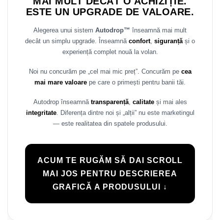
MAI MULT DECÂT O ACHIZIȚIE.
ESTE UN UPGRADE DE VALOARE.
Alegerea unui sistem
Autodrop™
înseamnă mai mult
decât un simplu upgrade. Înseamnă
confort
,
siguranță
și o
experiență complet nouă la volan.
Noi nu concurăm pe „cel mai mic preț”. Concurăm pe
cea
mai mare valoare
pe care o primești pentru banii tăi.
Autodrop înseamnă
transparență
,
calitate
și mai ales
integritate
. Diferența dintre noi și „alții” nu este marketingul
— este realitatea din spatele produsului.
ACUM TE RUGĂM SĂ DAI SCROLL
MAI JOS PENTRU DESCRIEREA
GRAFICĂ A PRODUSULUI ↓