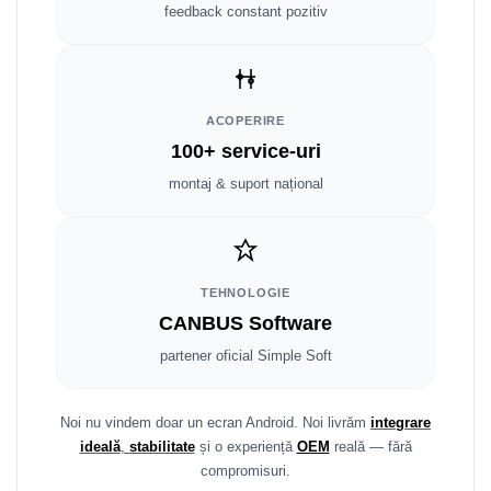
Fiat
Rame adaptoare Dodge
feedback constant pozitiv
Jeep
Rame adaptoare Chrysler
Volvo
Rame adaptoare Isuzu
ACOPERIRE
100+ service-uri
Iveco
Rame adaptoare Subaru
montaj & suport național
Porsche
Rame adaptoare Iveco
Ssangyong
Rame adaptoare Smart
TEHNOLOGIE
Daihatsu
Rame adaptoare Land Rover
CANBUS Software
Dodge
Rame adaptoare Ssangyong
partener oficial Simple Soft
Rame adaptoare Hummer
Noi nu vindem doar un ecran Android. Noi livrăm
integrare
ideală
,
stabilitate
și o experiență
OEM
reală — fără
compromisuri.