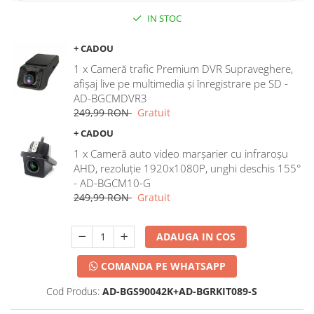
IN STOC
+ CADOU
1 x Cameră trafic Premium DVR Supraveghere,
afișaj live pe multimedia și înregistrare pe SD -
AD-BGCMDVR3
249,99 RON
Gratuit
+ CADOU
1 x Cameră auto video marșarier cu infraroșu
AHD, rezoluție 1920x1080P, unghi deschis 155°
- AD-BGCM10-G
249,99 RON
Gratuit
ADAUGA IN COS
COMANDA PE WHATSAPP
Cod Produs:
AD-BGS90042K+AD-BGRKIT089-S