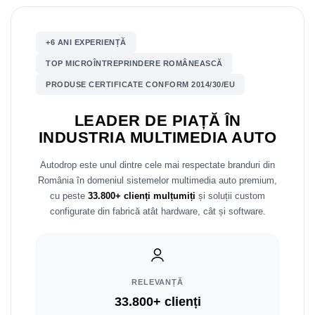
Mitsubishi
Rame adaptoare Mazda
+6 ANI EXPERIENȚĂ
Land Rover
Rame adaptoare Kia
TOP MICROÎNTREPRINDERE ROMÂNEASCĂ
PRODUSE CERTIFICATE CONFORM 2014/30/EU
Mazda
Rame adaptoare Alfa Romeo
LEADER DE PIAȚĂ ÎN
Honda
Rame adaptoare Nissan
INDUSTRIA MULTIMEDIA AUTO
Citroen
Rame adaptoare Fiat
Autodrop este unul dintre cele mai respectate branduri din
România în domeniul sistemelor multimedia auto premium,
Isuzu
Rame adaptoare Hyundai
cu peste
33.800+ clienți mulțumiți
și soluții custom
configurate din fabrică atât hardware, cât și software.
Chrysler
Rame adaptoare Chevrolet
Subaru
Rame adaptoare Mitsubishi
Smart
Rame adaptoare Jeep
RELEVANȚĂ
33.800+ clienți