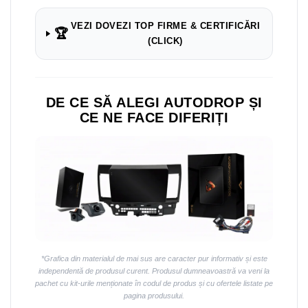
VEZI DOVEZI TOP FIRME & CERTIFICĂRI
🏆
(CLICK)
DE CE SĂ ALEGI AUTODROP ȘI
CE NE FACE DIFERIȚI
*Grafica din materialul de mai sus are caracter pur informativ și este
independentă de produsul curent. Produsul dumneavoastră va veni la
pachet cu kit-urile menționate în codul de produs și cu ofertele listate pe
pagina produsului.