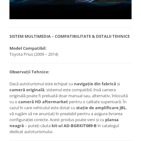
SISTEM MULTIMEDIA – COMPATIBILITATE & DETALII TEHNICE
Model Compatibil:
Toyota Prius (2009 – 2014)
Observații Tehnice:
Dacă autoturismul este echipat cu
navigație din fabrică
și
cameră originală
, sistemul este compatibil, însă camera
originală poate fi preluată doar manual sau, alternativ, înlocuită
cu o
cameră HD aftermarket
pentru o calitate superioară. În
cazul în care vehiculul este dotat cu
stație de amplificare JBL
,
vă rugăm să ne anunțați în prealabil pentru a asigura livrarea
configurației corecte. Acest produs poate veni și cu
plansa
neagră
– puteți căuta
kit-ul AD-BGRKIT089-B
în catalogul
dedicat autoturismului.