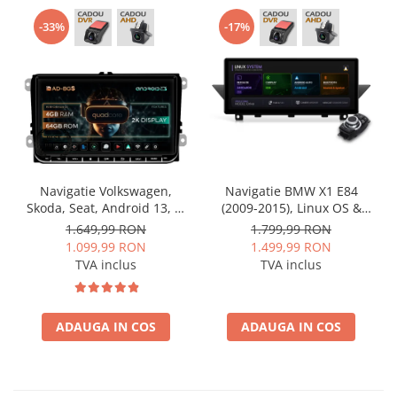
-33%
-17%
Navigatie Volkswagen,
Navigatie BMW X1 E84
Skoda, Seat, Android 13, S-
(2009-2015), Linux OS &
Quadcore / 4GB RAM +
OEM, Varianta iDrive,
1.649,99 RON
1.799,99 RON
64GB ROM, 9 Inch - AD-
CarPlay & Android Auto
1.099,99 RON
1.499,99 RON
BGSW94L
Wireless, MirrorLink,
TVA inclus
TVA inclus
Camera AHD, 12.3 Inch -
AD-BGBMLNX12+AD-
BGRKITBM004
ADAUGA IN COS
ADAUGA IN COS