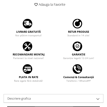
Adauga la Favorite
LIVRARE GRATUITĂ
RETUR PRODUSE
Noi plătim transportul!
Standard in 14 zile!
RECOMANDARE MONTAJ
GARANȚIE
Parteneri la nivel național!
Garanţie legală 12-24 Luni!
PLATA IN RATE
Comenzi & Consultanță
Rate egale fără dobândă!
Telefonic / WhatsAPP
Descriere grafica