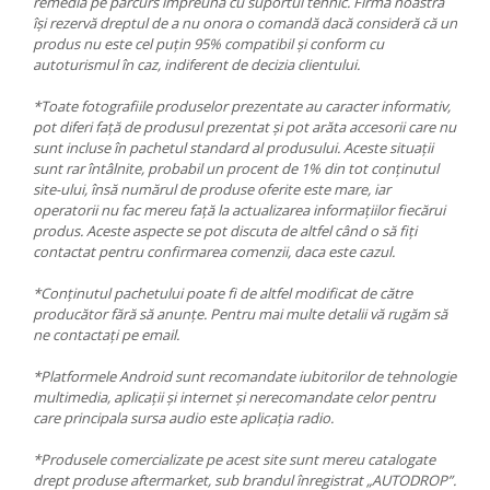
remedia pe parcurs împreună cu suportul tehnic. Firma noastră
își rezervă dreptul de a nu onora o comandă dacă consideră că un
produs nu este cel puțin 95% compatibil și conform cu
autoturismul în caz, indiferent de decizia clientului.
*Toate fotografiile produselor prezentate au caracter informativ,
pot diferi față de produsul prezentat și pot arăta accesorii care nu
sunt incluse în pachetul standard al produsului. Aceste situații
sunt rar întâlnite, probabil un procent de 1% din tot conținutul
site-ului, însă numărul de produse oferite este mare, iar
operatorii nu fac mereu față la actualizarea informațiilor fiecărui
produs. Aceste aspecte se pot discuta de altfel când o să fiți
contactat pentru confirmarea comenzii, daca este cazul.
*Conținutul pachetului poate fi de altfel modificat de către
producător fără să anunțe. Pentru mai multe detalii vă rugăm să
ne contactați pe email.
*Platformele Android sunt recomandate iubitorilor de tehnologie
multimedia, aplicații și internet și nerecomandate celor pentru
care principala sursa audio este aplicația radio.
*Produsele comercializate pe acest site sunt mereu catalogate
drept produse aftermarket, sub brandul înregistrat „AUTODROP”.