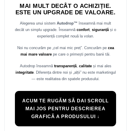
MAI MULT DECÂT O ACHIZIȚIE.
Rame adaptoare Daihatsu
ESTE UN UPGRADE DE VALOARE.
Rame adaptoare Mazda
Alegerea unui sistem
Autodrop™
înseamnă mai mult
decât un simplu upgrade. Înseamnă
confort
,
siguranță
și o
Rame adaptoare Kia
experiență complet nouă la volan.
Rame adaptoare Alfa Romeo
Noi nu concurăm pe „cel mai mic preț”. Concurăm pe
cea
mai mare valoare
pe care o primești pentru banii tăi.
Rame adaptoare Nissan
Autodrop înseamnă
transparență
,
calitate
și mai ales
integritate
. Diferența dintre noi și „alții” nu este marketingul
Rame adaptoare Fiat
— este realitatea din spatele produsului.
Rame adaptoare Hyundai
Rame adaptoare Chevrolet
ACUM TE RUGĂM SĂ DAI SCROLL
MAI JOS PENTRU DESCRIEREA
Rame adaptoare Mitsubishi
GRAFICĂ A PRODUSULUI ↓
Rame adaptoare Jeep