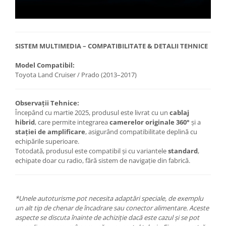
SISTEM MULTIMEDIA – COMPATIBILITATE & DETALII TEHNICE
Model Compatibil:
Toyota Land Cruiser / Prado (2013–2017)
Observații Tehnice:
Începând cu martie 2025, produsul este livrat cu un
cablaj
hibrid
, care permite integrarea
camerelor originale 360°
și a
stației de amplificare
, asigurând compatibilitate deplină cu
echipările superioare.
Totodată, produsul este compatibil și cu variantele
standard
,
echipate doar cu radio, fără sistem de navigație din fabrică.
*Unele autoturisme pot necesita adaptări speciale, de exemplu
un alt tip de chenar de încadrare sau conector alimentare. Aceste
aspecte se discuta înainte de achiziție dacă este cazul și se pot