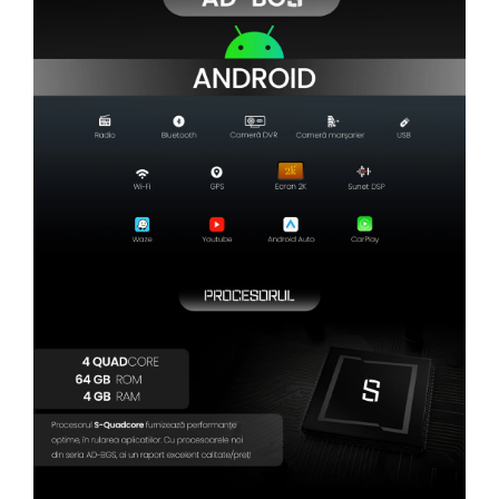
Camere Renault
Camere Fiat
Camere Citroen
Camere Peugeot
Camere Fiat
Camere înregistrare trafic
Accesorii multimedia
Conectică Auto
Conectică Auto
Conectică Audi