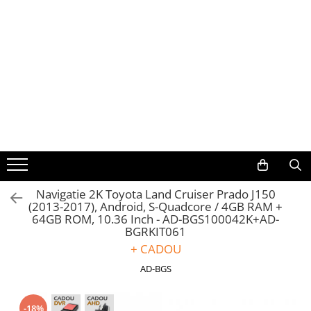
Toate Produsele
Navigații auto dedicate
Navigatii Dedicate
BMW
Volkswagen
Navigatie 2K Toyota Land Cruiser Prado J150
(2013-2017), Android, S-Quadcore / 4GB RAM +
Audi
64GB ROM, 10.36 Inch - AD-BGS100042K+AD-
BGRKIT061
Mercedes Benz
+ CADOU
AD-BGS
Ford
Skoda
-18%