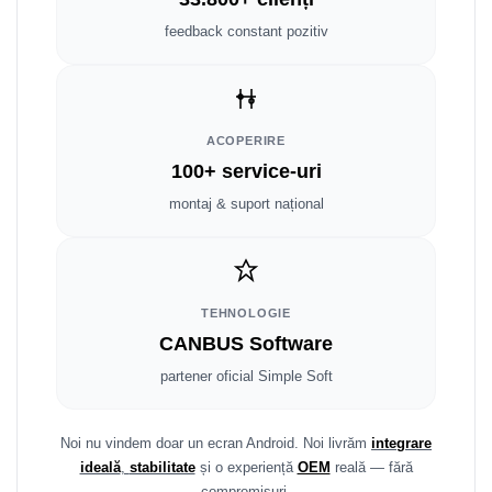
Smart
feedback constant pozitiv
Fiat
Jeep
ACOPERIRE
Volvo
100+ service-uri
montaj & suport național
Iveco
Porsche
Ssangyong
TEHNOLOGIE
CANBUS Software
Daihatsu
partener oficial Simple Soft
Dodge
Noi nu vindem doar un ecran Android. Noi livrăm
integrare
Navigații auto universale
ideală
,
stabilitate
și o experiență
OEM
reală — fără
compromisuri.