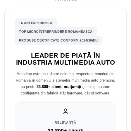
Nissan
+6 ANI EXPERIENȚĂ
Mitsubishi
TOP MICROÎNTREPRINDERE ROMÂNEASCĂ
Land Rover
PRODUSE CERTIFICATE CONFORM 2014/30/EU
Mazda
LEADER DE PIAȚĂ ÎN
INDUSTRIA MULTIMEDIA AUTO
Honda
Autodrop este unul dintre cele mai respectate branduri din
Citroen
România în domeniul sistemelor multimedia auto premium,
cu peste
33.800+ clienți mulțumiți
și soluții custom
Isuzu
configurate din fabrică atât hardware, cât și software.
Chrysler
Subaru
RELEVANȚĂ
33.800+ clienți