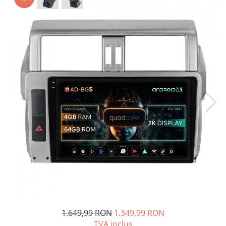
Opel
Dacia
Peugeot
Hyundai
Toyota
Seat
Kia
Chevrolet
Suzuki
1.649,99 RON
1.349,99 RON
TVA inclus
Renault