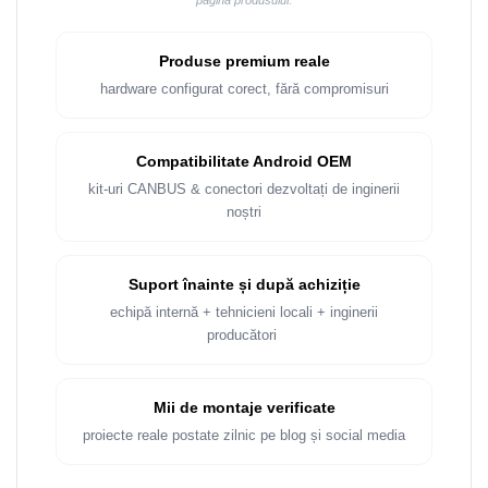
pagina produsului.
Rame adaptoare Dacia
Rame adaptoare Audi
Produse premium reale
hardware configurat corect, fără compromisuri
Rame adaptoare BMW
Rame adaptoare Seat
Compatibilitate Android OEM
kit-uri CANBUS & conectori dezvoltați de inginerii
Rame adaptoare Renault
noștri
Rame adaptoare Volvo
Suport înainte și după achiziție
Rame adaptoare Honda
echipă internă + tehnicieni locali + inginerii
producători
Rame Adaptoare Porsche
Mii de montaje verificate
Rame adaptoare Peugeot
proiecte reale postate zilnic pe blog și social media
Rame adaptoare Citroen