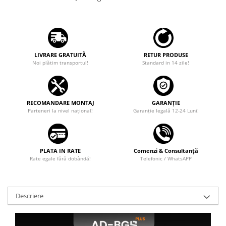
Camere marșarier auto
Camere marșarier universale
Camere Skoda
LIVRARE GRATUITĂ
RETUR PRODUSE
Noi plătim transportul!
Standard in 14 zile!
Camere Volkswagen
Camere Mercedes Benz
RECOMANDARE MONTAJ
GARANȚIE
Parteneri la nivel național!
Garanţie legală 12-24 Luni!
Camere Audi
Camere BMW
PLATA IN RATE
Comenzi & Consultanță
Rate egale fără dobândă!
Telefonic / WhatsAPP
Camere Ford
Camere Opel
Descriere
Camere Iveco