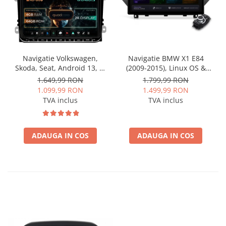
Navigatie Volkswagen,
Navigatie BMW X1 E84
Skoda, Seat, Android 13, S-
(2009-2015), Linux OS &
Quadcore / 4GB RAM +
OEM, Varianta iDrive,
1.649,99 RON
1.799,99 RON
64GB ROM, 9 Inch - AD-
CarPlay & Android Auto
1.099,99 RON
1.499,99 RON
BGSW94L
Wireless, MirrorLink,
TVA inclus
TVA inclus
Camera AHD, 12.3 Inch -
AD-BGBMLNX12+AD-
BGRKITBM004
ADAUGA IN COS
ADAUGA IN COS