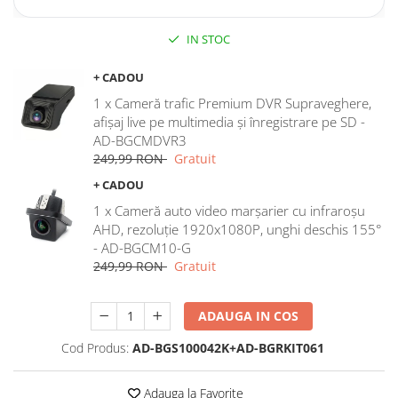
Rame adaptoare Dodge
IN STOC
Rame adaptoare Chrysler
+ CADOU
1 x Cameră trafic Premium DVR Supraveghere,
Rame adaptoare Isuzu
afișaj live pe multimedia și înregistrare pe SD -
AD-BGCMDVR3
Rame adaptoare Subaru
249,99 RON
Gratuit
+ CADOU
Rame adaptoare Iveco
1 x Cameră auto video marșarier cu infraroșu
AHD, rezoluție 1920x1080P, unghi deschis 155°
Rame adaptoare Smart
- AD-BGCM10-G
249,99 RON
Gratuit
Rame adaptoare Land Rover
ADAUGA IN COS
Rame adaptoare Ssangyong
Rame adaptoare Hummer
Cod Produs:
AD-BGS100042K+AD-BGRKIT061
Camere marșarier auto
Adauga la Favorite