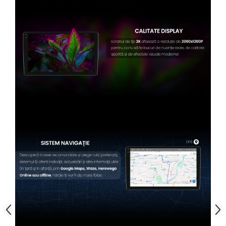
Conectică BMW
Conectică Volkswagen
Conectică Mercedes Benz
Conectică Ford
Conectică Opel
Conectică Skoda
Conectică Honda
Conectică Chevrolet
Conectică Suzuki
Conectică Renault