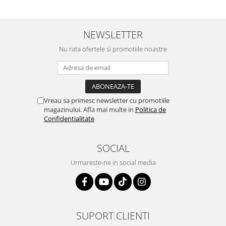
prietenoasa si dispusa sa ajute.
prompt deși i-am deranjat în
M-a indrumat pas cu pas si mi-a
repetate rânduri. Foarte
atras atentia ca nu era conectat
serviabili, livrare rapidă, suport
cablul de video de la camera
tehnic, totul impecabil, o să revin
NEWSLETTER
OE...
la ei și pentru vi...
Nu rata ofertele si promotiile noastre
Vreau sa primesc newsletter cu promotiile
magazinului. Afla mai multe in
Politica de
Confidentialitate
SOCIAL
Urmareste-ne in social media
SUPORT CLIENTI