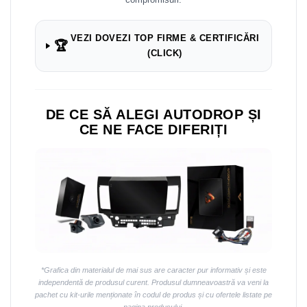
VEZI DOVEZI TOP FIRME & CERTIFICĂRI
🏆
(CLICK)
DE CE SĂ ALEGI AUTODROP ȘI
CE NE FACE DIFERIȚI
*Grafica din materialul de mai sus are caracter pur informativ și este
independentă de produsul curent. Produsul dumneavoastră va veni la
pachet cu kit-urile menționate în codul de produs și cu ofertele listate pe