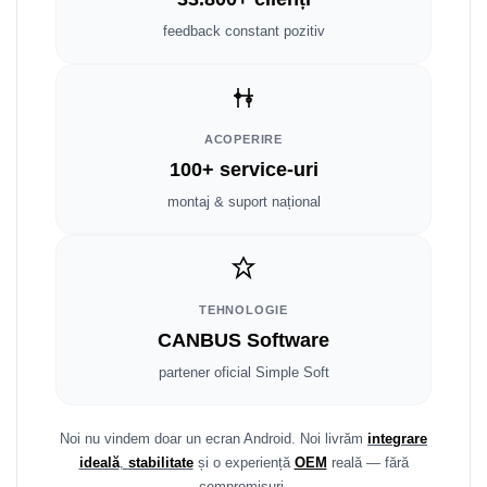
Fiat
Rame adaptoare Dodge
feedback constant pozitiv
Jeep
Rame adaptoare Chrysler
Volvo
Rame adaptoare Isuzu
ACOPERIRE
Iveco
Rame adaptoare Subaru
100+ service-uri
Porsche
Rame adaptoare Iveco
montaj & suport național
Ssangyong
Rame adaptoare Smart
Daihatsu
Rame adaptoare Land Rover
TEHNOLOGIE
CANBUS Software
Dodge
Rame adaptoare Ssangyong
partener oficial Simple Soft
Rame adaptoare Hummer
Noi nu vindem doar un ecran Android. Noi livrăm
integrare
ideală
,
stabilitate
și o experiență
OEM
reală — fără
compromisuri.