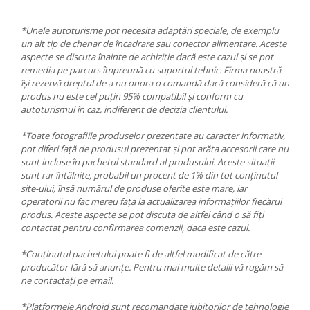
*Unele autoturisme pot necesita adaptări speciale, de exemplu
un alt tip de chenar de încadrare sau conector alimentare. Aceste
aspecte se discuta înainte de achiziție dacă este cazul și se pot
remedia pe parcurs împreună cu suportul tehnic. Firma noastră
își rezervă dreptul de a nu onora o comandă dacă consideră că un
produs nu este cel puțin 95% compatibil și conform cu
autoturismul în caz, indiferent de decizia clientului.
*Toate fotografiile produselor prezentate au caracter informativ,
pot diferi față de produsul prezentat și pot arăta accesorii care nu
sunt incluse în pachetul standard al produsului. Aceste situații
sunt rar întâlnite, probabil un procent de 1% din tot conținutul
site-ului, însă numărul de produse oferite este mare, iar
operatorii nu fac mereu față la actualizarea informațiilor fiecărui
produs. Aceste aspecte se pot discuta de altfel când o să fiți
contactat pentru confirmarea comenzii, daca este cazul.
*Conținutul pachetului poate fi de altfel modificat de către
producător fără să anunțe. Pentru mai multe detalii vă rugăm să
ne contactați pe email.
*Platformele Android sunt recomandate iubitorilor de tehnologie