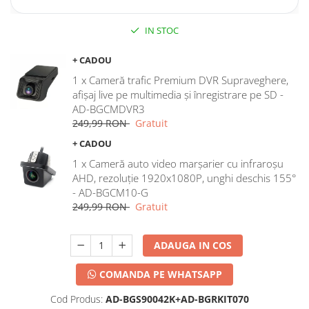
IN STOC
+ CADOU
1 x Cameră trafic Premium DVR Supraveghere,
afișaj live pe multimedia și înregistrare pe SD -
AD-BGCMDVR3
249,99 RON
Gratuit
+ CADOU
1 x Cameră auto video marșarier cu infraroșu
AHD, rezoluție 1920x1080P, unghi deschis 155°
- AD-BGCM10-G
249,99 RON
Gratuit
ADAUGA IN COS
COMANDA PE WHATSAPP
Cod Produs:
AD-BGS90042K+AD-BGRKIT070