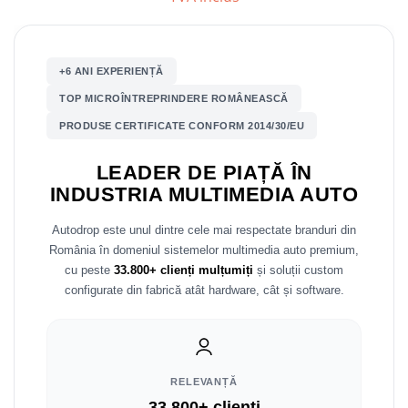
Mitsubishi
Rame adaptoare Mazda
Land Rover
Rame adaptoare Kia
+6 ANI EXPERIENȚĂ
TOP MICROÎNTREPRINDERE ROMÂNEASCĂ
Mazda
Rame adaptoare Alfa Romeo
PRODUSE CERTIFICATE CONFORM 2014/30/EU
Honda
Rame adaptoare Nissan
LEADER DE PIAȚĂ ÎN
INDUSTRIA MULTIMEDIA AUTO
Citroen
Rame adaptoare Fiat
Autodrop este unul dintre cele mai respectate branduri din
Isuzu
Rame adaptoare Hyundai
România în domeniul sistemelor multimedia auto premium,
cu peste
33.800+ clienți mulțumiți
și soluții custom
Chrysler
Rame adaptoare Chevrolet
configurate din fabrică atât hardware, cât și software.
Subaru
Rame adaptoare Mitsubishi
Smart
Rame adaptoare Jeep
RELEVANȚĂ
33.800+ clienți