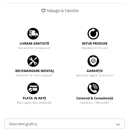
Adauga la Favorite
LIVRARE GRATUITĂ
RETUR PRODUSE
Noi plătim transportul!
Standard in 14 zile!
RECOMANDARE MONTAJ
GARANȚIE
Parteneri la nivel național!
Garanţie legală 12-24 Luni!
PLATA IN RATE
Comenzi & Consultanță
Rate egale fără dobândă!
Telefonic / WhatsAPP
Descriere grafica