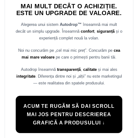
MAI MULT DECÂT O ACHIZIȚIE.
ESTE UN UPGRADE DE VALOARE.
Alegerea unui sistem
Autodrop™
înseamnă mai mult
decât un simplu upgrade. Înseamnă
confort
,
siguranță
și o
experiență complet nouă la volan.
Noi nu concurăm pe „cel mai mic preț”. Concurăm pe
cea
mai mare valoare
pe care o primești pentru banii tăi.
Autodrop înseamnă
transparență
,
calitate
și mai ales
integritate
. Diferența dintre noi și „alții” nu este marketingul
— este realitatea din spatele produsului.
ACUM TE RUGĂM SĂ DAI SCROLL
MAI JOS PENTRU DESCRIEREA
GRAFICĂ A PRODUSULUI ↓