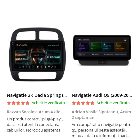
Navigatie 2K Dacia Spring (2021- Prezent), Android, S-Quadcore / 4GB RAM + 64GB ROM, 9.5 Inch - AD-BGS90042K+AD-BGRKIT366V4s
Navigatie Audi Q5 (2009-2017), Linux OS & OEM, MMI 3G, CarPlay & Android Auto Wireless, MirrorLink, Camera AHD, 12.3 Inch - AD-BGAALNXH+AD-BGRKITQ5002
Achizitie verificata
Achizitie verificata
Razvan Socolov,
Acum 4 zile
Adrian Vasile Sipoteanu,
Acum
E
2 saptamani
Un produs corect, "plug&play",
P
daca esti atent la conectarea
Am cumpărat o navigație pentru
d
cablurilor. Noroc cu asistenta
q5, personalul peste așteptări,
f
Autodrop, care a fost foarte
m-au ajutat cu informații foarte