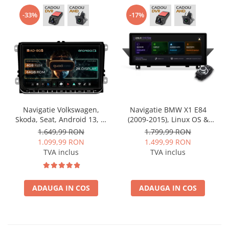
-33%
-17%
Navigatie Volkswagen,
Navigatie BMW X1 E84
Skoda, Seat, Android 13, S-
(2009-2015), Linux OS &
Quadcore / 4GB RAM +
OEM, Varianta iDrive,
1.649,99 RON
1.799,99 RON
64GB ROM, 9 Inch - AD-
CarPlay & Android Auto
1.099,99 RON
1.499,99 RON
BGSW94L
Wireless, MirrorLink,
TVA inclus
TVA inclus
Camera AHD, 12.3 Inch -
AD-BGBMLNX12+AD-
BGRKITBM004
ADAUGA IN COS
ADAUGA IN COS