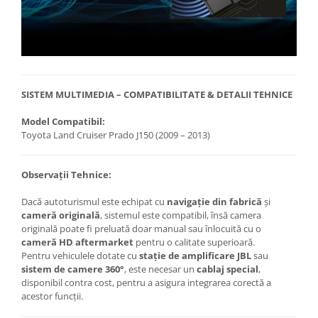
SISTEM MULTIMEDIA – COMPATIBILITATE & DETALII TEHNICE
Model Compatibil:
Toyota Land Cruiser Prado J150 (2009 – 2013)
Observații Tehnice:
Dacă autoturismul este echipat cu
navigație din fabrică
și
cameră originală
, sistemul este compatibil, însă camera
originală poate fi preluată doar manual sau înlocuită cu o
cameră HD aftermarket
pentru o calitate superioară.
Pentru vehiculele dotate cu
stație de amplificare JBL
sau
sistem de camere 360°
, este necesar un
cablaj special
,
disponibil contra cost, pentru a asigura integrarea corectă a
acestor funcții.