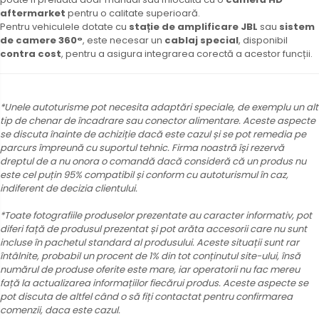
aftermarket
pentru o calitate superioară.
Pentru vehiculele dotate cu
stație de amplificare JBL
sau
sistem
de camere 360°
, este necesar un
cablaj special
, disponibil
contra cost
, pentru a asigura integrarea corectă a acestor funcții.
*Unele autoturisme pot necesita adaptări speciale, de exemplu un alt
tip de chenar de încadrare sau conector alimentare. Aceste aspecte
se discuta înainte de achiziție dacă este cazul și se pot remedia pe
parcurs împreună cu suportul tehnic. Firma noastră își rezervă
dreptul de a nu onora o comandă dacă consideră că un produs nu
este cel puțin 95% compatibil și conform cu autoturismul în caz,
indiferent de decizia clientului.
*Toate fotografiile produselor prezentate au caracter informativ, pot
diferi față de produsul prezentat și pot arăta accesorii care nu sunt
incluse în pachetul standard al produsului. Aceste situații sunt rar
întâlnite, probabil un procent de 1% din tot conținutul site-ului, însă
numărul de produse oferite este mare, iar operatorii nu fac mereu
față la actualizarea informațiilor fiecărui produs. Aceste aspecte se
pot discuta de altfel când o să fiți contactat pentru confirmarea
comenzii, daca este cazul.