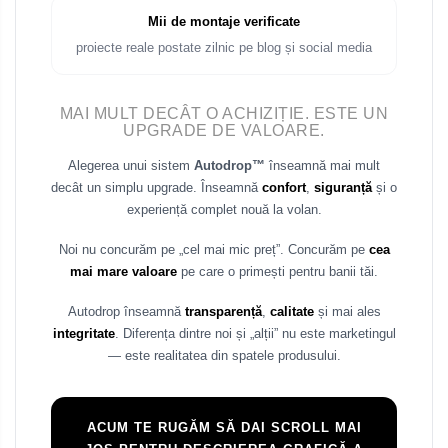
Mii de montaje verificate
proiecte reale postate zilnic pe blog și social media
MAI MULT DECÂT O ACHIZIȚIE. ESTE UN
UPGRADE DE VALOARE.
Alegerea unui sistem
Autodrop™
înseamnă mai mult
decât un simplu upgrade. Înseamnă
confort
,
siguranță
și o
experiență complet nouă la volan.
Noi nu concurăm pe „cel mai mic preț”. Concurăm pe
cea
mai mare valoare
pe care o primești pentru banii tăi.
Autodrop înseamnă
transparență
,
calitate
și mai ales
integritate
. Diferența dintre noi și „alții” nu este marketingul
— este realitatea din spatele produsului.
ACUM TE RUGĂM SĂ DAI SCROLL MAI