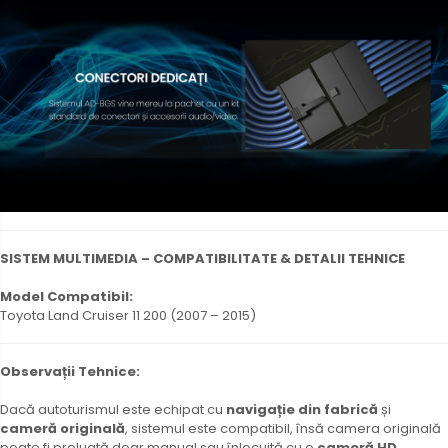
SISTEM MULTIMEDIA – COMPATIBILITATE & DETALII TEHNICE
Model Compatibil:
Toyota Land Cruiser 11 200 (2007 – 2015)
Observații Tehnice:
Dacă autoturismul este echipat cu
navigație din fabrică
și
cameră originală
, sistemul este compatibil, însă camera originală
poate fi preluată doar manual sau înlocuită cu o
cameră HD