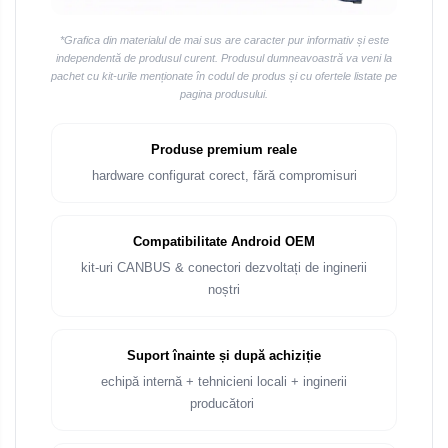
*Grafica din materialul de mai sus are caracter pur informativ și este
independentă de produsul curent. Produsul dumneavoastră va veni la
pachet cu kit-urile menționate în codul de produs și cu ofertele listate pe
pagina produsului.
Produse premium reale
hardware configurat corect, fără compromisuri
Compatibilitate Android OEM
kit-uri CANBUS & conectori dezvoltați de inginerii
noștri
Suport înainte și după achiziție
echipă internă + tehnicieni locali + inginerii
producători