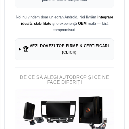
Noi nu vindem doar un ecran Android. Noi livrăm
integrare
ideală
,
stabilitate
și o experiență
OEM
reală — fără
compromisuri.
VEZI DOVEZI TOP FIRME & CERTIFICĂRI
🏆
(CLICK)
DE CE SĂ ALEGI AUTODROP ȘI CE NE
FACE DIFERIȚI