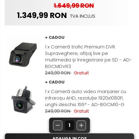
Nissan
1.649,99 RON
Rame adaptoare Daihatsu
1.349,99 RON
TVA INCLUS
Mitsubishi
Rame adaptoare Mazda
Land Rover
Rame adaptoare Kia
+ CADOU
1 x Cameră trafic Premium DVR
Mazda
Rame adaptoare Alfa Romeo
Supraveghere, afișaj live pe
multimedia și înregistrare pe SD - AD-
Honda
Rame adaptoare Nissan
BGCMDVR3
249,99 RON
Gratuit
Citroen
Rame adaptoare Fiat
+ CADOU
Isuzu
1 x Cameră auto video marșarier cu
Rame adaptoare Hyundai
infraroșu AHD, rezoluție 1920x1080P,
unghi deschis 155° - AD-BGCM10-G
Chrysler
Rame adaptoare Chevrolet
249,99 RON
Gratuit
Subaru
Rame adaptoare Mitsubishi
Smart
Rame adaptoare Jeep
ADAUGA IN COS