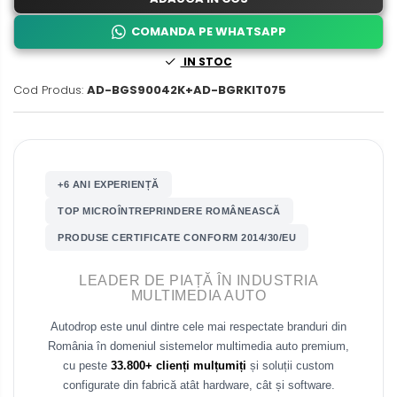
Fiat
COMANDA PE WHATSAPP
Rame adaptoare Dodge
IN STOC
Jeep
Rame adaptoare Chrysler
Cod Produs:
AD-BGS90042K+AD-BGRKIT075
Volvo
Rame adaptoare Isuzu
Iveco
Rame adaptoare Subaru
+6 ANI EXPERIENȚĂ
Porsche
Rame adaptoare Iveco
TOP MICROÎNTREPRINDERE ROMÂNEASCĂ
Ssangyong
PRODUSE CERTIFICATE CONFORM 2014/30/EU
Rame adaptoare Smart
Daihatsu
LEADER DE PIAȚĂ ÎN INDUSTRIA
Rame adaptoare Land Rover
MULTIMEDIA AUTO
Dodge
Autodrop este unul dintre cele mai respectate branduri din
Rame adaptoare Ssangyong
România în domeniul sistemelor multimedia auto premium,
Rame adaptoare Hummer
cu peste
33.800+ clienți mulțumiți
și soluții custom
configurate din fabrică atât hardware, cât și software.