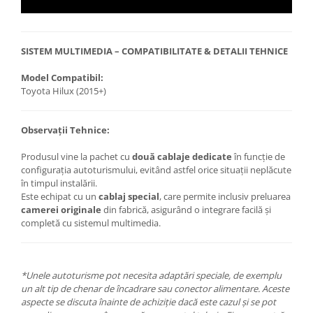
SISTEM MULTIMEDIA – COMPATIBILITATE & DETALII TEHNICE
Model Compatibil:
Toyota Hilux (2015+)
Observații Tehnice:
Produsul vine la pachet cu
două cablaje dedicate
în funcție de
configurația autoturismului, evitând astfel orice situații neplăcute
în timpul instalării.
Este echipat cu un
cablaj special
, care permite inclusiv preluarea
camerei originale
din fabrică, asigurând o integrare facilă și
completă cu sistemul multimedia.
*Unele autoturisme pot necesita adaptări speciale, de exemplu
un alt tip de chenar de încadrare sau conector alimentare. Aceste
aspecte se discuta înainte de achiziție dacă este cazul și se pot