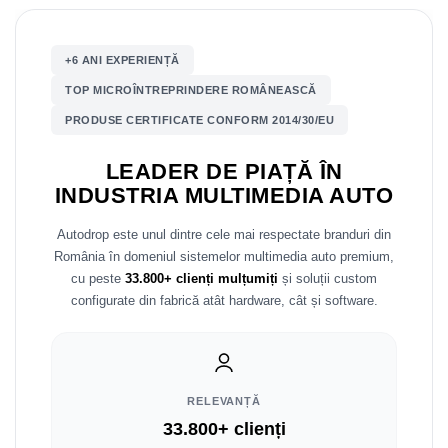
Nissan
+6 ANI EXPERIENȚĂ
Mitsubishi
TOP MICROÎNTREPRINDERE ROMÂNEASCĂ
PRODUSE CERTIFICATE CONFORM 2014/30/EU
Land Rover
LEADER DE PIAȚĂ ÎN
Mazda
INDUSTRIA MULTIMEDIA AUTO
Honda
Autodrop este unul dintre cele mai respectate branduri din
România în domeniul sistemelor multimedia auto premium,
Citroen
cu peste
33.800+ clienți mulțumiți
și soluții custom
configurate din fabrică atât hardware, cât și software.
Isuzu
Chrysler
RELEVANȚĂ
Subaru
33.800+ clienți