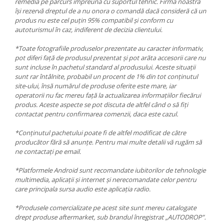
remedia pe parcurs împreună cu suportul tehnic. Firma noastră
își rezervă dreptul de a nu onora o comandă dacă consideră că un
produs nu este cel puțin 95% compatibil și conform cu
autoturismul în caz, indiferent de decizia clientului.
*Toate fotografiile produselor prezentate au caracter informativ,
pot diferi față de produsul prezentat și pot arăta accesorii care nu
sunt incluse în pachetul standard al produsului. Aceste situații
sunt rar întâlnite, probabil un procent de 1% din tot conținutul
site-ului, însă numărul de produse oferite este mare, iar
operatorii nu fac mereu față la actualizarea informațiilor fiecărui
produs. Aceste aspecte se pot discuta de altfel când o să fiți
contactat pentru confirmarea comenzii, daca este cazul.
*Conținutul pachetului poate fi de altfel modificat de către
producător fără să anunțe. Pentru mai multe detalii vă rugăm să
ne contactați pe email.
*Platformele Android sunt recomandate iubitorilor de tehnologie
multimedia, aplicații și internet și nerecomandate celor pentru
care principala sursa audio este aplicația radio.
*Produsele comercializate pe acest site sunt mereu catalogate
drept produse aftermarket, sub brandul înregistrat „AUTODROP”.