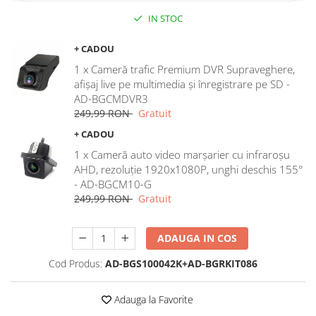
IN STOC
Rame adaptoare Dodge
+ CADOU
Rame adaptoare Chrysler
1 x Cameră trafic Premium DVR Supraveghere,
afișaj live pe multimedia și înregistrare pe SD -
Rame adaptoare Isuzu
AD-BGCMDVR3
249,99 RON
Gratuit
Rame adaptoare Subaru
+ CADOU
Rame adaptoare Iveco
1 x Cameră auto video marșarier cu infraroșu
AHD, rezoluție 1920x1080P, unghi deschis 155°
- AD-BGCM10-G
Rame adaptoare Smart
249,99 RON
Gratuit
Rame adaptoare Land Rover
ADAUGA IN COS
Rame adaptoare Ssangyong
Cod Produs:
AD-BGS100042K+AD-BGRKIT086
Rame adaptoare Hummer
Adauga la Favorite
Camere marșarier auto