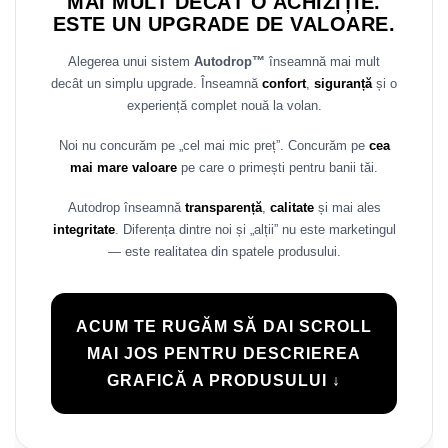
MAI MULT DECÂT O ACHIZIȚIE.
Rame adaptoare Daihatsu
ESTE UN UPGRADE DE VALOARE.
Alegerea unui sistem
Autodrop™
înseamnă mai mult
Rame adaptoare Mazda
decât un simplu upgrade. Înseamnă
confort
,
siguranță
și o
experiență complet nouă la volan.
Rame adaptoare Kia
Noi nu concurăm pe „cel mai mic preț”. Concurăm pe
cea
Rame adaptoare Alfa Romeo
mai mare valoare
pe care o primești pentru banii tăi.
Rame adaptoare Nissan
Autodrop înseamnă
transparență
,
calitate
și mai ales
integritate
. Diferența dintre noi și „alții” nu este marketingul
Rame adaptoare Fiat
— este realitatea din spatele produsului.
Rame adaptoare Hyundai
ACUM TE RUGĂM SĂ DAI SCROLL
Rame adaptoare Chevrolet
MAI JOS PENTRU DESCRIEREA
GRAFICĂ A PRODUSULUI ↓
Rame adaptoare Mitsubishi
Rame adaptoare Jeep