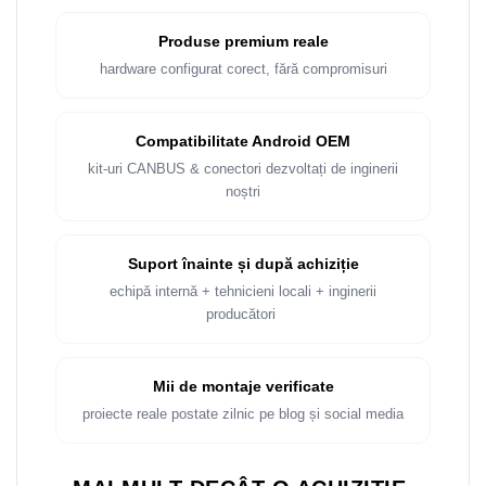
Rame adaptoare Dacia
Produse premium reale
Rame adaptoare Audi
hardware configurat corect, fără compromisuri
Rame adaptoare BMW
Compatibilitate Android OEM
Rame adaptoare Seat
kit-uri CANBUS & conectori dezvoltați de inginerii
noștri
Rame adaptoare Renault
Rame adaptoare Volvo
Suport înainte și după achiziție
echipă internă + tehnicieni locali + inginerii
Rame adaptoare Honda
producători
Rame Adaptoare Porsche
Mii de montaje verificate
Rame adaptoare Peugeot
proiecte reale postate zilnic pe blog și social media
Rame adaptoare Citroen