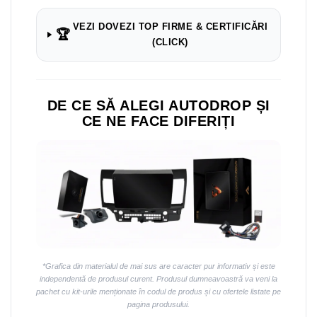
Navigații auto universale
Navigații universale 2DIN
VEZI DOVEZI TOP FIRME & CERTIFICĂRI
🏆
Navigații universale 1DIN
(CLICK)
Rame adaptoare auto
Rame adaptoare auto
DE CE SĂ ALEGI AUTODROP ȘI
CE NE FACE DIFERIȚI
Rame adaptoare Volkswagen
Rame adaptoare Ford
Rame adaptoare M-Benz
Rame adaptoare Opel
Rame adaptoare Skoda
*Grafica din materialul de mai sus are caracter pur informativ și este
independentă de produsul curent. Produsul dumneavoastră va veni la
Rame adaptoare Suzuki
pachet cu kit-urile menționate în codul de produs și cu ofertele listate pe
pagina produsului.