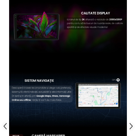
Conectică BMW
Conectică Volkswagen
Conectică Mercedes Benz
Conectică Ford
Conectică Opel
Conectică Skoda
Conectică Honda
Conectică Chevrolet
Conectică Suzuki
Conectică Renault