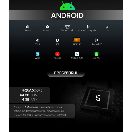
Camere Renault
Camere Fiat
Camere Citroen
Camere Peugeot
Camere Fiat
Camere înregistrare trafic
Accesorii multimedia
Conectică Auto
Conectică Auto
Conectică Audi