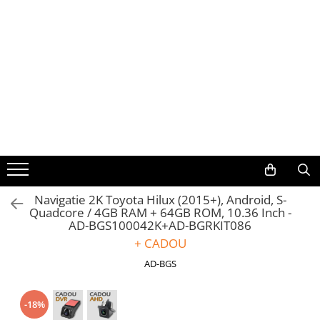
Toate Produsele
Navigații auto dedicate
Navigatii Dedicate
BMW
Volkswagen
Navigatie 2K Toyota Hilux (2015+), Android, S-
Quadcore / 4GB RAM + 64GB ROM, 10.36 Inch -
Audi
AD-BGS100042K+AD-BGRKIT086
+ CADOU
Mercedes Benz
AD-BGS
Ford
-18%
Skoda