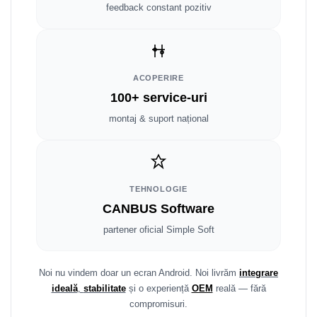
Smart
feedback constant pozitiv
Fiat
Jeep
ACOPERIRE
100+ service-uri
Volvo
montaj & suport național
Iveco
Porsche
TEHNOLOGIE
Ssangyong
CANBUS Software
partener oficial Simple Soft
Daihatsu
Dodge
Noi nu vindem doar un ecran Android. Noi livrăm
integrare
ideală
,
stabilitate
și o experiență
OEM
reală — fără
Navigații auto universale
compromisuri.