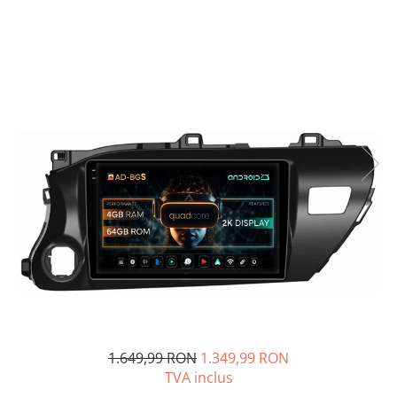
Opel
Dacia
Peugeot
Hyundai
Toyota
Seat
Kia
Chevrolet
Suzuki
1.649,99 RON
1.349,99 RON
TVA inclus
Renault