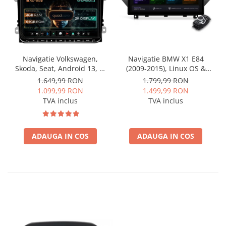
Navigatie Volkswagen,
Navigatie BMW X1 E84
Skoda, Seat, Android 13, S-
(2009-2015), Linux OS &
Quadcore / 4GB RAM +
OEM, Varianta iDrive,
1.649,99 RON
1.799,99 RON
64GB ROM, 9 Inch - AD-
CarPlay & Android Auto
1.099,99 RON
1.499,99 RON
BGSW94L
Wireless, MirrorLink,
TVA inclus
TVA inclus
Camera AHD, 12.3 Inch -
AD-BGBMLNX12+AD-
BGRKITBM004
ADAUGA IN COS
ADAUGA IN COS