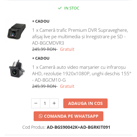
IN STOC
+ CADOU
1 x Cameră trafic Premium DVR Supraveghere,
afișaj live pe multimedia și înregistrare pe SD -
AD-BGCMDVR3
249,99 RON
Gratuit
+ CADOU
1 x Cameră auto video marșarier cu infraroșu
AHD, rezoluție 1920x1080P, unghi deschis 155°
- AD-BGCM10-G
249,99 RON
Gratuit
ADAUGA IN COS
COMANDA PE WHATSAPP
Cod Produs:
AD-BGS90042K+AD-BGRKIT091