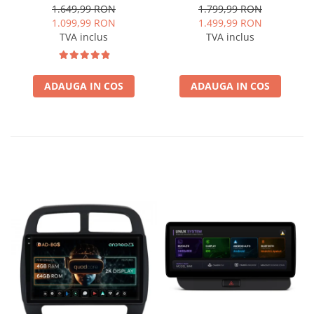
Quadcore / 4GB RAM +
OEM, Varianta iDrive,
1.649,99 RON
1.799,99 RON
64GB ROM, 9 Inch - AD-
CarPlay & Android Auto
1.099,99 RON
1.499,99 RON
BGSW94L
Wireless, MirrorLink,
TVA inclus
TVA inclus
Camera AHD, 12.3 Inch -
AD-BGBMLNX12+AD-
BGRKITBM004
ADAUGA IN COS
ADAUGA IN COS