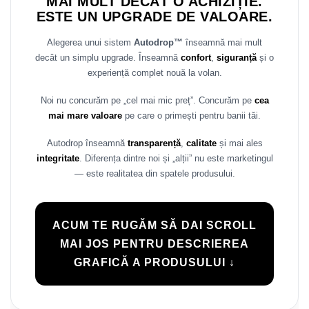
MAI MULT DECÂT O ACHIZIȚIE.
ESTE UN UPGRADE DE VALOARE.
Alegerea unui sistem
Autodrop™
înseamnă mai mult
decât un simplu upgrade. Înseamnă
confort
,
siguranță
și o
experiență complet nouă la volan.
Noi nu concurăm pe „cel mai mic preț”. Concurăm pe
cea
mai mare valoare
pe care o primești pentru banii tăi.
Autodrop înseamnă
transparență
,
calitate
și mai ales
integritate
. Diferența dintre noi și „alții” nu este marketingul
— este realitatea din spatele produsului.
ACUM TE RUGĂM SĂ DAI SCROLL
MAI JOS PENTRU DESCRIEREA
GRAFICĂ A PRODUSULUI ↓