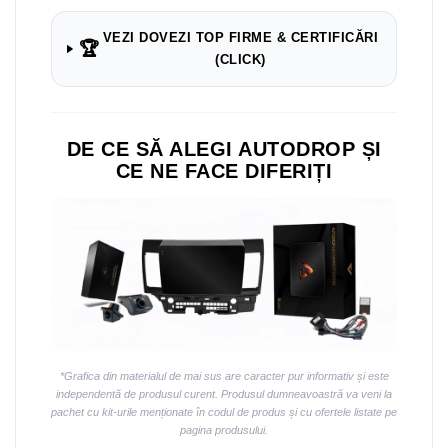
VEZI DOVEZI TOP FIRME & CERTIFICĂRI
🏆
(CLICK)
DE CE SĂ ALEGI AUTODROP ȘI
CE NE FACE DIFERIȚI
*Grafica din materialul de mai sus are caracter pur informativ și este
independentă de produsul curent. Produsul dumneavoastră va veni la
pachet cu kit-urile menționate în codul de produs și cu ofertele listate pe
pagina produsului.