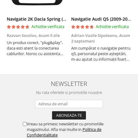
Navigatie 2K Dacia Spring (2021- Prezent), Android, S-Quadcore / 4GB RAM + 64GB ROM, 9.5 Inch - AD-BGS90042K+AD-BGRKIT366V4s
Navigatie Audi Q5 (2009-2017), Linux OS & OEM, MMI 3G, CarPlay & Android Auto Wireless, MirrorLink, Camera AHD, 12.3 Inch - AD-BGAALNXH+AD-BGRKITQ5002
Achizitie verificata
Achizitie verificata
Razvan Socolov,
Acum 5 zile
Adrian Vasile Sipoteanu,
Acum
E
2 saptamani
Un produs corect, "plug&play",
P
daca esti atent la conectarea
Am cumpărat o navigație pentru
d
cablurilor. Noroc cu asistenta
q5, personalul peste așteptări,
f
Autodrop, care a fost foarte
m-au ajutat cu informații foarte
prietenoasa si dispusa sa ajute.
prompt deși i-am deranjat în
M-a indrumat pas cu pas si mi-a
repetate rânduri. Foarte
atras atentia ca nu era conectat
serviabili, livrare rapidă, suport
cablul de video de la camera
tehnic, totul impecabil, o să revin
NEWSLETTER
OE...
la ei și pentru vi...
Nu rata ofertele si promotiile noastre
Vreau sa primesc newsletter cu promotiile
magazinului. Afla mai multe in
Politica de
Confidentialitate