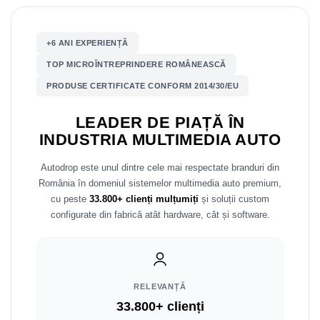
Mitsubishi
Rame adaptoare Mazda
+6 ANI EXPERIENȚĂ
Land Rover
Rame adaptoare Kia
TOP MICROÎNTREPRINDERE ROMÂNEASCĂ
PRODUSE CERTIFICATE CONFORM 2014/30/EU
Mazda
Rame adaptoare Alfa Romeo
LEADER DE PIAȚĂ ÎN
Honda
Rame adaptoare Nissan
INDUSTRIA MULTIMEDIA AUTO
Citroen
Rame adaptoare Fiat
Autodrop este unul dintre cele mai respectate branduri din
România în domeniul sistemelor multimedia auto premium,
Isuzu
Rame adaptoare Hyundai
cu peste
33.800+ clienți mulțumiți
și soluții custom
configurate din fabrică atât hardware, cât și software.
Chrysler
Rame adaptoare Chevrolet
Subaru
Rame adaptoare Mitsubishi
Smart
Rame adaptoare Jeep
RELEVANȚĂ
33.800+ clienți