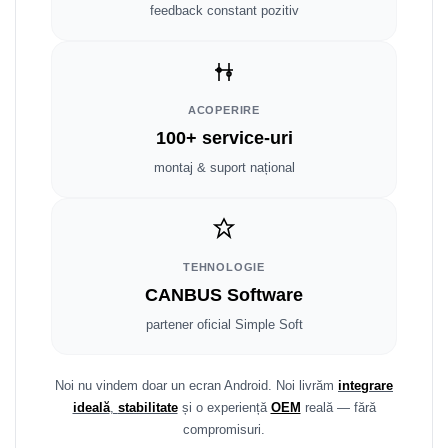
Fiat
Rame adaptoare Dodge
feedback constant pozitiv
Jeep
Rame adaptoare Chrysler
Volvo
Rame adaptoare Isuzu
ACOPERIRE
100+ service-uri
Iveco
Rame adaptoare Subaru
montaj & suport național
Porsche
Rame adaptoare Iveco
Ssangyong
Rame adaptoare Smart
TEHNOLOGIE
Daihatsu
Rame adaptoare Land Rover
CANBUS Software
Dodge
Rame adaptoare Ssangyong
partener oficial Simple Soft
Rame adaptoare Hummer
Noi nu vindem doar un ecran Android. Noi livrăm
integrare
ideală
,
stabilitate
și o experiență
OEM
reală — fără
compromisuri.