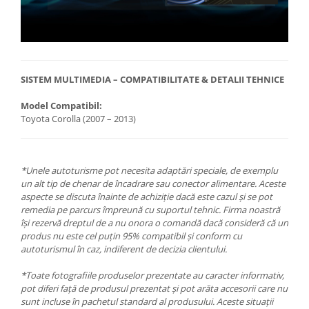
SISTEM MULTIMEDIA – COMPATIBILITATE & DETALII TEHNICE
Model Compatibil:
Toyota Corolla (2007 – 2013)
*Unele autoturisme pot necesita adaptări speciale, de exemplu
un alt tip de chenar de încadrare sau conector alimentare. Aceste
aspecte se discuta înainte de achiziție dacă este cazul și se pot
remedia pe parcurs împreună cu suportul tehnic. Firma noastră
își rezervă dreptul de a nu onora o comandă dacă consideră că un
produs nu este cel puțin 95% compatibil și conform cu
autoturismul în caz, indiferent de decizia clientului.
*Toate fotografiile produselor prezentate au caracter informativ,
pot diferi față de produsul prezentat și pot arăta accesorii care nu
sunt incluse în pachetul standard al produsului. Aceste situații