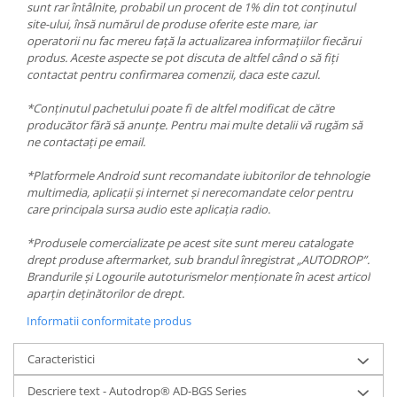
sunt rar întâlnite, probabil un procent de 1% din tot conținutul
site-ului, însă numărul de produse oferite este mare, iar
operatorii nu fac mereu față la actualizarea informațiilor fiecărui
produs. Aceste aspecte se pot discuta de altfel când o să fiți
contactat pentru confirmarea comenzii, daca este cazul.
*Conținutul pachetului poate fi de altfel modificat de către
producător fără să anunțe. Pentru mai multe detalii vă rugăm să
ne contactați pe email.
*Platformele Android sunt recomandate iubitorilor de tehnologie
multimedia, aplicații și internet și nerecomandate celor pentru
care principala sursa audio este aplicația radio.
*Produsele comercializate pe acest site sunt mereu catalogate
drept produse aftermarket, sub brandul înregistrat „AUTODROP”.
Brandurile și Logourile autoturismelor menționate în acest articol
aparțin deținătorilor de drept.
Informatii conformitate produs
Caracteristici
Descriere text - Autodrop® AD-BGS Series