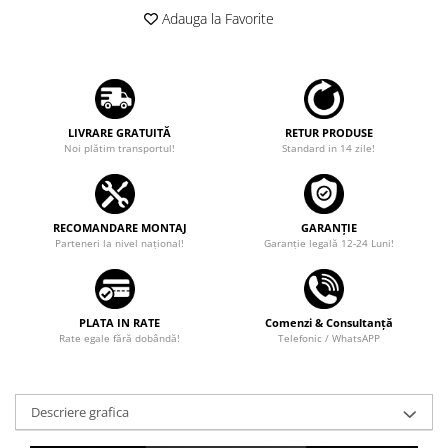
Adauga la Favorite
LIVRARE GRATUITĂ
RETUR PRODUSE
Noi plătim transportul!
Standard in 14 zile!
RECOMANDARE MONTAJ
GARANȚIE
Parteneri la nivel național!
Garanţie legală 12-24 Luni!
PLATA IN RATE
Comenzi & Consultanță
Rate egale fără dobândă!
Telefonic / WhatsAPP
Descriere grafica