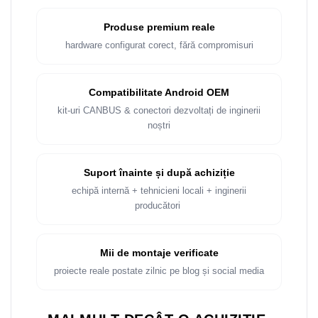
Rame adaptoare Dacia
Produse premium reale
Rame adaptoare Audi
hardware configurat corect, fără compromisuri
Rame adaptoare BMW
Compatibilitate Android OEM
Rame adaptoare Seat
kit-uri CANBUS & conectori dezvoltați de inginerii
noștri
Rame adaptoare Renault
Rame adaptoare Volvo
Suport înainte și după achiziție
echipă internă + tehnicieni locali + inginerii
Rame adaptoare Honda
producători
Rame Adaptoare Porsche
Mii de montaje verificate
Rame adaptoare Peugeot
proiecte reale postate zilnic pe blog și social media
Rame adaptoare Citroen