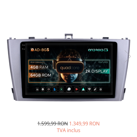
Opel
Dacia
Peugeot
Hyundai
Toyota
Seat
Kia
Chevrolet
Suzuki
1.599,99 RON
1.349,99 RON
TVA inclus
Renault