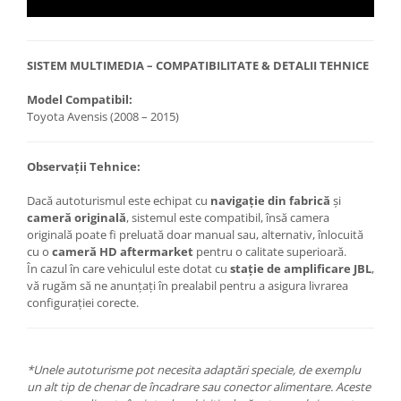
SISTEM MULTIMEDIA – COMPATIBILITATE & DETALII TEHNICE
Model Compatibil:
Toyota Avensis (2008 – 2015)
Observații Tehnice:
Dacă autoturismul este echipat cu
navigație din fabrică
și
cameră originală
, sistemul este compatibil, însă camera
originală poate fi preluată doar manual sau, alternativ, înlocuită
cu o
cameră HD aftermarket
pentru o calitate superioară.
În cazul în care vehiculul este dotat cu
stație de amplificare JBL
,
vă rugăm să ne anunțați în prealabil pentru a asigura livrarea
configurației corecte.
*Unele autoturisme pot necesita adaptări speciale, de exemplu
un alt tip de chenar de încadrare sau conector alimentare. Aceste