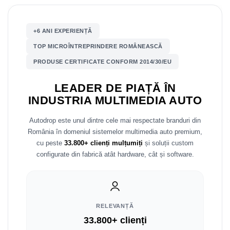
Nissan
+6 ANI EXPERIENȚĂ
Mitsubishi
TOP MICROÎNTREPRINDERE ROMÂNEASCĂ
PRODUSE CERTIFICATE CONFORM 2014/30/EU
Land Rover
LEADER DE PIAȚĂ ÎN
Mazda
INDUSTRIA MULTIMEDIA AUTO
Honda
Autodrop este unul dintre cele mai respectate branduri din
România în domeniul sistemelor multimedia auto premium,
Citroen
cu peste
33.800+ clienți mulțumiți
și soluții custom
configurate din fabrică atât hardware, cât și software.
Isuzu
Chrysler
RELEVANȚĂ
Subaru
33.800+ clienți