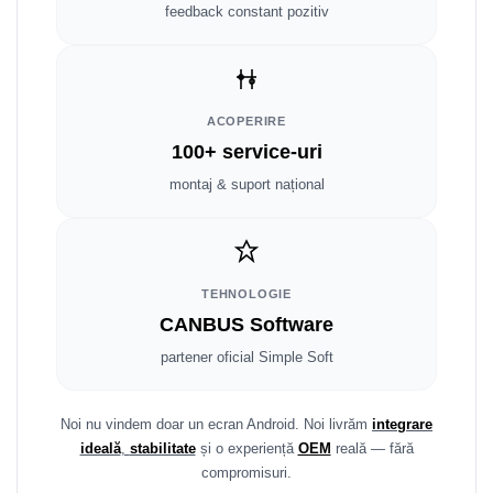
Smart
feedback constant pozitiv
Fiat
Jeep
ACOPERIRE
100+ service-uri
Volvo
montaj & suport național
Iveco
Porsche
TEHNOLOGIE
Ssangyong
CANBUS Software
partener oficial Simple Soft
Daihatsu
Dodge
Noi nu vindem doar un ecran Android. Noi livrăm
integrare
ideală
,
stabilitate
și o experiență
OEM
reală — fără
Navigații auto universale
compromisuri.