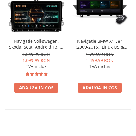
Navigatie Volkswagen,
Navigatie BMW X1 E84
Skoda, Seat, Android 13, S-
(2009-2015), Linux OS &
Quadcore / 4GB RAM +
OEM, Varianta iDrive,
1.649,99 RON
1.799,99 RON
64GB ROM, 9 Inch - AD-
CarPlay & Android Auto
1.099,99 RON
1.499,99 RON
BGSW94L
Wireless, MirrorLink,
TVA inclus
TVA inclus
Camera AHD, 12.3 Inch -
AD-BGBMLNX12+AD-
BGRKITBM004
ADAUGA IN COS
ADAUGA IN COS