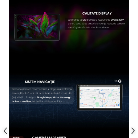
Conectică BMW
Conectică Volkswagen
Conectică Mercedes Benz
Conectică Ford
Conectică Opel
Conectică Skoda
Conectică Honda
Conectică Chevrolet
Conectică Suzuki
Conectică Renault