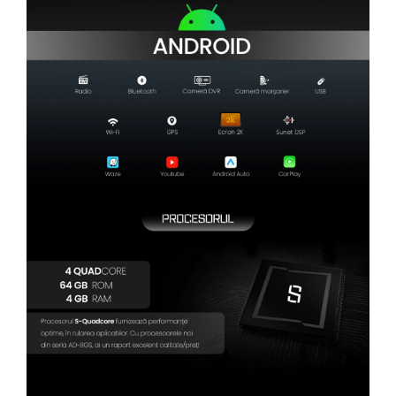
Camere Renault
Camere Fiat
Camere Citroen
Camere Peugeot
Camere Fiat
Camere înregistrare trafic
Accesorii multimedia
Conectică Auto
Conectică Auto
Conectică Audi