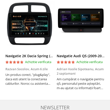
Navigatie 2K Dacia Spring (2021- Prezent), Android, S-Quadcore / 4GB RAM + 64GB ROM, 9.5 Inch - AD-BGS90042K+AD-BGRKIT366V4s
Navigatie Audi Q5 (2009-2017), Linux OS & OEM, MMI 3G, CarPlay & Android Auto Wireless, MirrorLink, Camera AHD, 12.3 Inch - AD-BGAALNXH+AD-BGRKITQ5002
Achizitie verificata
Achizitie verificata
Razvan Socolov,
Acum 6 zile
Adrian Vasile Sipoteanu,
Acum
E
2 saptamani
Un produs corect, "plug&play",
P
daca esti atent la conectarea
Am cumpărat o navigație pentru
d
cablurilor. Noroc cu asistenta
q5, personalul peste așteptări,
f
Autodrop, care a fost foarte
m-au ajutat cu informații foarte
prietenoasa si dispusa sa ajute.
prompt deși i-am deranjat în
M-a indrumat pas cu pas si mi-a
repetate rânduri. Foarte
atras atentia ca nu era conectat
serviabili, livrare rapidă, suport
cablul de video de la camera
tehnic, totul impecabil, o să revin
NEWSLETTER