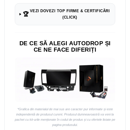
Navigații auto universale
Navigații universale 2DIN
VEZI DOVEZI TOP FIRME & CERTIFICĂRI
🏆
Navigații universale 1DIN
(CLICK)
Rame adaptoare auto
Rame adaptoare auto
DE CE SĂ ALEGI AUTODROP ȘI
CE NE FACE DIFERIȚI
Rame adaptoare Volkswagen
Rame adaptoare Ford
Rame adaptoare M-Benz
Rame adaptoare Opel
Rame adaptoare Skoda
*Grafica din materialul de mai sus are caracter pur informativ și este
independentă de produsul curent. Produsul dumneavoastră va veni la
Rame adaptoare Suzuki
pachet cu kit-urile menționate în codul de produs și cu ofertele listate pe
pagina produsului.