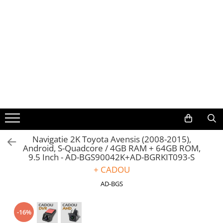
Toate Produsele
Navigații auto dedicate
Navigatii Dedicate
BMW
Volkswagen
Navigatie 2K Toyota Avensis (2008-2015),
Android, S-Quadcore / 4GB RAM + 64GB ROM,
Audi
9.5 Inch - AD-BGS90042K+AD-BGRKIT093-S
+ CADOU
Mercedes Benz
AD-BGS
Ford
-16%
Skoda