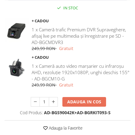
IN STOC
Rame adaptoare Dodge
+ CADOU
Rame adaptoare Chrysler
1 x Cameră trafic Premium DVR Supraveghere,
afișaj live pe multimedia și înregistrare pe SD -
Rame adaptoare Isuzu
AD-BGCMDVR3
249,99 RON
Gratuit
Rame adaptoare Subaru
+ CADOU
Rame adaptoare Iveco
1 x Cameră auto video marșarier cu infraroșu
AHD, rezoluție 1920x1080P, unghi deschis 155°
- AD-BGCM10-G
Rame adaptoare Smart
249,99 RON
Gratuit
Rame adaptoare Land Rover
ADAUGA IN COS
Rame adaptoare Ssangyong
Cod Produs:
AD-BGS90042K+AD-BGRKIT093-S
Rame adaptoare Hummer
Adauga la Favorite
Camere marșarier auto