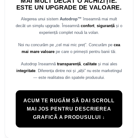
MAI MULT DECÂT O ACHIZIȚIE.
Rame adaptoare Daihatsu
ESTE UN UPGRADE DE VALOARE.
Alegerea unui sistem
Autodrop™
înseamnă mai mult
Rame adaptoare Mazda
decât un simplu upgrade. Înseamnă
confort
,
siguranță
și o
experiență complet nouă la volan.
Rame adaptoare Kia
Noi nu concurăm pe „cel mai mic preț”. Concurăm pe
cea
Rame adaptoare Alfa Romeo
mai mare valoare
pe care o primești pentru banii tăi.
Rame adaptoare Nissan
Autodrop înseamnă
transparență
,
calitate
și mai ales
integritate
. Diferența dintre noi și „alții” nu este marketingul
Rame adaptoare Fiat
— este realitatea din spatele produsului.
Rame adaptoare Hyundai
ACUM TE RUGĂM SĂ DAI SCROLL
Rame adaptoare Chevrolet
MAI JOS PENTRU DESCRIEREA
GRAFICĂ A PRODUSULUI ↓
Rame adaptoare Mitsubishi
Rame adaptoare Jeep