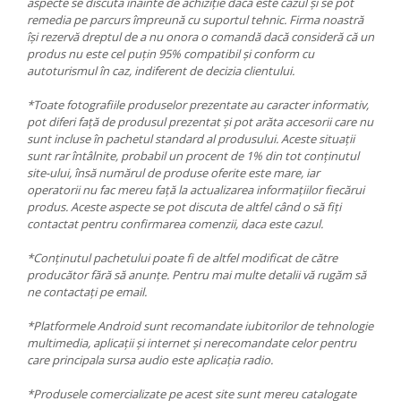
aspecte se discuta înainte de achiziție dacă este cazul și se pot
remedia pe parcurs împreună cu suportul tehnic. Firma noastră
își rezervă dreptul de a nu onora o comandă dacă consideră că un
produs nu este cel puțin 95% compatibil și conform cu
autoturismul în caz, indiferent de decizia clientului.
*Toate fotografiile produselor prezentate au caracter informativ,
pot diferi față de produsul prezentat și pot arăta accesorii care nu
sunt incluse în pachetul standard al produsului. Aceste situații
sunt rar întâlnite, probabil un procent de 1% din tot conținutul
site-ului, însă numărul de produse oferite este mare, iar
operatorii nu fac mereu față la actualizarea informațiilor fiecărui
produs. Aceste aspecte se pot discuta de altfel când o să fiți
contactat pentru confirmarea comenzii, daca este cazul.
*Conținutul pachetului poate fi de altfel modificat de către
producător fără să anunțe. Pentru mai multe detalii vă rugăm să
ne contactați pe email.
*Platformele Android sunt recomandate iubitorilor de tehnologie
multimedia, aplicații și internet și nerecomandate celor pentru
care principala sursa audio este aplicația radio.
*Produsele comercializate pe acest site sunt mereu catalogate