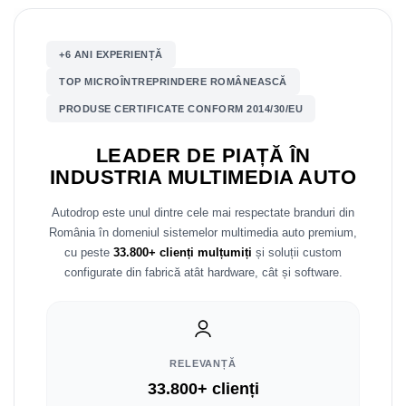
Nissan
+6 ANI EXPERIENȚĂ
Mitsubishi
TOP MICROÎNTREPRINDERE ROMÂNEASCĂ
PRODUSE CERTIFICATE CONFORM 2014/30/EU
Land Rover
LEADER DE PIAȚĂ ÎN
Mazda
INDUSTRIA MULTIMEDIA AUTO
Honda
Autodrop este unul dintre cele mai respectate branduri din
România în domeniul sistemelor multimedia auto premium,
Citroen
cu peste
33.800+ clienți mulțumiți
și soluții custom
configurate din fabrică atât hardware, cât și software.
Isuzu
Chrysler
RELEVANȚĂ
Subaru
33.800+ clienți