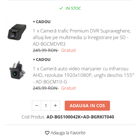
IN STOC
Rame adaptoare Dodge
+ CADOU
Rame adaptoare Chrysler
1 x Cameră trafic Premium DVR Supraveghere,
afișaj live pe multimedia și înregistrare pe SD -
Rame adaptoare Isuzu
AD-BGCMDVR3
249,99 RON
Gratuit
Rame adaptoare Subaru
+ CADOU
Rame adaptoare Iveco
1 x Cameră auto video marșarier cu infraroșu
AHD, rezoluție 1920x1080P, unghi deschis 155°
- AD-BGCM10-G
Rame adaptoare Smart
249,99 RON
Gratuit
Rame adaptoare Land Rover
ADAUGA IN COS
Rame adaptoare Ssangyong
Cod Produs:
AD-BGS100042K+AD-BGRKIT040
Rame adaptoare Hummer
Adauga la Favorite
Camere marșarier auto