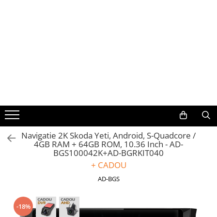
Toate Produsele
Navigații auto dedicate
Navigatii Dedicate
BMW
Volkswagen
Navigatie 2K Skoda Yeti, Android, S-Quadcore /
4GB RAM + 64GB ROM, 10.36 Inch - AD-
Audi
BGS100042K+AD-BGRKIT040
+ CADOU
Mercedes Benz
AD-BGS
Ford
-18%
Skoda