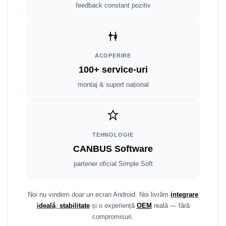
Smart
feedback constant pozitiv
Fiat
Jeep
ACOPERIRE
100+ service-uri
Volvo
montaj & suport național
Iveco
Porsche
TEHNOLOGIE
Ssangyong
CANBUS Software
partener oficial Simple Soft
Daihatsu
Dodge
Noi nu vindem doar un ecran Android. Noi livrăm
integrare
ideală
,
stabilitate
și o experiență
OEM
reală — fără
Navigații auto universale
compromisuri.