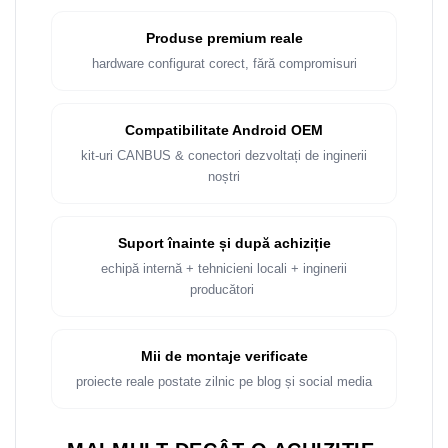
Rame adaptoare Dacia
Produse premium reale
Rame adaptoare Audi
hardware configurat corect, fără compromisuri
Rame adaptoare BMW
Compatibilitate Android OEM
Rame adaptoare Seat
kit-uri CANBUS & conectori dezvoltați de inginerii
noștri
Rame adaptoare Renault
Rame adaptoare Volvo
Suport înainte și după achiziție
echipă internă + tehnicieni locali + inginerii
Rame adaptoare Honda
producători
Rame Adaptoare Porsche
Mii de montaje verificate
Rame adaptoare Peugeot
proiecte reale postate zilnic pe blog și social media
Rame adaptoare Citroen