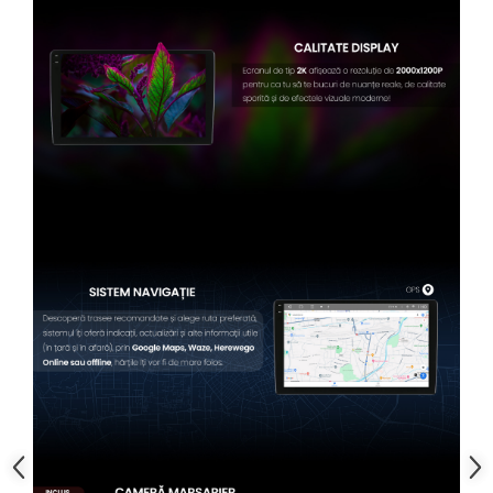
Conectică BMW
Conectică Volkswagen
Conectică Mercedes Benz
Conectică Ford
Conectică Opel
Conectică Skoda
Conectică Honda
Conectică Chevrolet
Conectică Suzuki
Conectică Renault