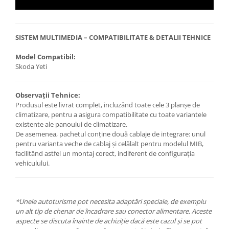
SISTEM MULTIMEDIA – COMPATIBILITATE & DETALII TEHNICE
Model Compatibil:
Skoda Yeti
Observații Tehnice:
Produsul este livrat complet, incluzând toate cele 3 planșe de
climatizare, pentru a asigura compatibilitate cu toate variantele
existente ale panoului de climatizare.
De asemenea, pachetul conține două cablaje de integrare: unul
pentru varianta veche de cablaj și celălalt pentru modelul MIB,
facilitând astfel un montaj corect, indiferent de configurația
vehiculului.
*Unele autoturisme pot necesita adaptări speciale, de exemplu
un alt tip de chenar de încadrare sau conector alimentare. Aceste
aspecte se discuta înainte de achiziție dacă este cazul și se pot