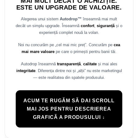
MAI MULT DECÂT O ACHIZIȚIE.
Rame adaptoare Daihatsu
ESTE UN UPGRADE DE VALOARE.
Alegerea unui sistem
Autodrop™
înseamnă mai mult
Rame adaptoare Mazda
decât un simplu upgrade. Înseamnă
confort
,
siguranță
și o
experiență complet nouă la volan.
Rame adaptoare Kia
Noi nu concurăm pe „cel mai mic preț”. Concurăm pe
cea
Rame adaptoare Alfa Romeo
mai mare valoare
pe care o primești pentru banii tăi.
Rame adaptoare Nissan
Autodrop înseamnă
transparență
,
calitate
și mai ales
integritate
. Diferența dintre noi și „alții” nu este marketingul
Rame adaptoare Fiat
— este realitatea din spatele produsului.
Rame adaptoare Hyundai
ACUM TE RUGĂM SĂ DAI SCROLL
Rame adaptoare Chevrolet
MAI JOS PENTRU DESCRIEREA
GRAFICĂ A PRODUSULUI ↓
Rame adaptoare Mitsubishi
Rame adaptoare Jeep