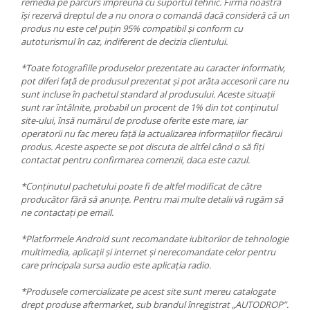
remedia pe parcurs împreună cu suportul tehnic. Firma noastră
își rezervă dreptul de a nu onora o comandă dacă consideră că un
produs nu este cel puțin 95% compatibil și conform cu
autoturismul în caz, indiferent de decizia clientului.
*Toate fotografiile produselor prezentate au caracter informativ,
pot diferi față de produsul prezentat și pot arăta accesorii care nu
sunt incluse în pachetul standard al produsului. Aceste situații
sunt rar întâlnite, probabil un procent de 1% din tot conținutul
site-ului, însă numărul de produse oferite este mare, iar
operatorii nu fac mereu față la actualizarea informațiilor fiecărui
produs. Aceste aspecte se pot discuta de altfel când o să fiți
contactat pentru confirmarea comenzii, daca este cazul.
*Conținutul pachetului poate fi de altfel modificat de către
producător fără să anunțe. Pentru mai multe detalii vă rugăm să
ne contactați pe email.
*Platformele Android sunt recomandate iubitorilor de tehnologie
multimedia, aplicații și internet și nerecomandate celor pentru
care principala sursa audio este aplicația radio.
*Produsele comercializate pe acest site sunt mereu catalogate
drept produse aftermarket, sub brandul înregistrat „AUTODROP”.