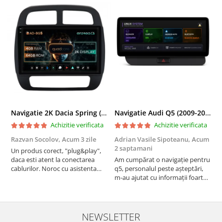
Navigatie 2K Dacia Spring (2021- Prezent), Android, S-Quadcore / 4GB RAM + 64GB ROM, 9.5 Inch - AD-BGS90042K+AD-BGRKIT366V4s
Navigatie Audi Q5 (2009-2017), Linux OS & OEM, MMI 3G, CarPlay & Android Auto Wireless, MirrorLink, Camera AHD, 12.3 Inch - AD-BGAALNXH+AD-BGRKITQ5002
Achizitie verificata
Achizitie verificata
Razvan Socolov,
Acum 3 zile
Adrian Vasile Sipoteanu,
Acum
E
2 saptamani
Un produs corect, "plug&play",
P
daca esti atent la conectarea
Am cumpărat o navigație pentru
d
cablurilor. Noroc cu asistenta
q5, personalul peste așteptări,
f
Autodrop, care a fost foarte
m-au ajutat cu informații foarte
prietenoasa si dispusa sa ajute.
prompt deși i-am deranjat în
M-a indrumat pas cu pas si mi-a
repetate rânduri. Foarte
atras atentia ca nu era conectat
serviabili, livrare rapidă, suport
cablul de video de la camera
tehnic, totul impecabil, o să revin
NEWSLETTER