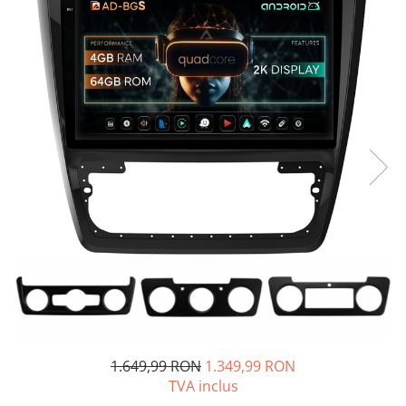
Opel
Dacia
Peugeot
Hyundai
Toyota
Seat
Kia
Chevrolet
Suzuki
1.649,99 RON
1.349,99 RON
TVA inclus
Renault