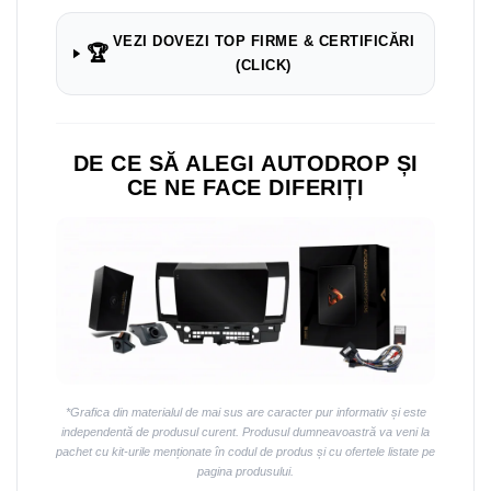
Navigații auto universale
Navigații universale 2DIN
VEZI DOVEZI TOP FIRME & CERTIFICĂRI
🏆
Navigații universale 1DIN
(CLICK)
Rame adaptoare auto
Rame adaptoare auto
DE CE SĂ ALEGI AUTODROP ȘI
CE NE FACE DIFERIȚI
Rame adaptoare Volkswagen
Rame adaptoare Ford
Rame adaptoare M-Benz
Rame adaptoare Opel
Rame adaptoare Skoda
*Grafica din materialul de mai sus are caracter pur informativ și este
independentă de produsul curent. Produsul dumneavoastră va veni la
Rame adaptoare Suzuki
pachet cu kit-urile menționate în codul de produs și cu ofertele listate pe
pagina produsului.