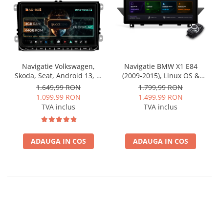
Navigatie Volkswagen,
Navigatie BMW X1 E84
Skoda, Seat, Android 13, S-
(2009-2015), Linux OS &
Quadcore / 4GB RAM +
OEM, Varianta iDrive,
1.649,99 RON
1.799,99 RON
64GB ROM, 9 Inch - AD-
CarPlay & Android Auto
1.099,99 RON
1.499,99 RON
BGSW94L
Wireless, MirrorLink,
TVA inclus
TVA inclus
Camera AHD, 12.3 Inch -
AD-BGBMLNX12+AD-
BGRKITBM004
ADAUGA IN COS
ADAUGA IN COS