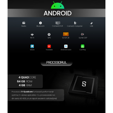
Camere Renault
Camere Fiat
Camere Citroen
Camere Peugeot
Camere Fiat
Camere înregistrare trafic
Accesorii multimedia
Conectică Auto
Conectică Auto
Conectică Audi