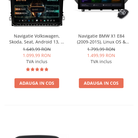
Navigatie Volkswagen,
Navigatie BMW X1 E84
Skoda, Seat, Android 13, S-
(2009-2015), Linux OS &
Quadcore / 4GB RAM +
OEM, Varianta iDrive,
1.649,99 RON
1.799,99 RON
64GB ROM, 9 Inch - AD-
CarPlay & Android Auto
1.099,99 RON
1.499,99 RON
BGSW94L
Wireless, MirrorLink,
TVA inclus
TVA inclus
Camera AHD, 12.3 Inch -
AD-BGBMLNX12+AD-
BGRKITBM004
ADAUGA IN COS
ADAUGA IN COS