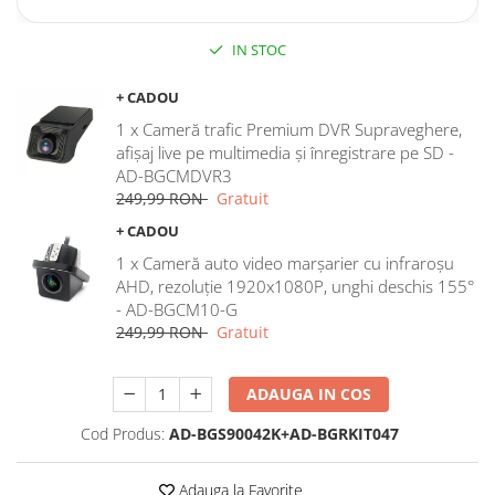
Rame adaptoare Dodge
IN STOC
Rame adaptoare Chrysler
+ CADOU
1 x Cameră trafic Premium DVR Supraveghere,
Rame adaptoare Isuzu
afișaj live pe multimedia și înregistrare pe SD -
AD-BGCMDVR3
Rame adaptoare Subaru
249,99 RON
Gratuit
+ CADOU
Rame adaptoare Iveco
1 x Cameră auto video marșarier cu infraroșu
AHD, rezoluție 1920x1080P, unghi deschis 155°
Rame adaptoare Smart
- AD-BGCM10-G
249,99 RON
Gratuit
Rame adaptoare Land Rover
Rame adaptoare Ssangyong
ADAUGA IN COS
Rame adaptoare Hummer
Cod Produs:
AD-BGS90042K+AD-BGRKIT047
Camere marșarier auto
Adauga la Favorite