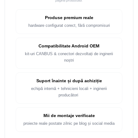
pagina produsului.
Rame adaptoare Dacia
Rame adaptoare Audi
Produse premium reale
hardware configurat corect, fără compromisuri
Rame adaptoare BMW
Rame adaptoare Seat
Compatibilitate Android OEM
kit-uri CANBUS & conectori dezvoltați de inginerii
Rame adaptoare Renault
noștri
Rame adaptoare Volvo
Suport înainte și după achiziție
Rame adaptoare Honda
echipă internă + tehnicieni locali + inginerii
producători
Rame Adaptoare Porsche
Mii de montaje verificate
Rame adaptoare Peugeot
proiecte reale postate zilnic pe blog și social media
Rame adaptoare Citroen