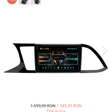
Opel
Dacia
Peugeot
Hyundai
Toyota
Seat
Kia
Chevrolet
Suzuki
1.599,99 RON
1.349,99 RON
TVA inclus
Renault