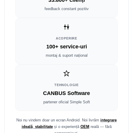
33.800+ clienți
Smart
feedback constant pozitiv
Fiat
Jeep
ACOPERIRE
Volvo
100+ service-uri
montaj & suport național
Iveco
Porsche
Ssangyong
TEHNOLOGIE
CANBUS Software
Daihatsu
partener oficial Simple Soft
Dodge
Noi nu vindem doar un ecran Android. Noi livrăm
integrare
Navigații auto universale
ideală
,
stabilitate
și o experiență
OEM
reală — fără