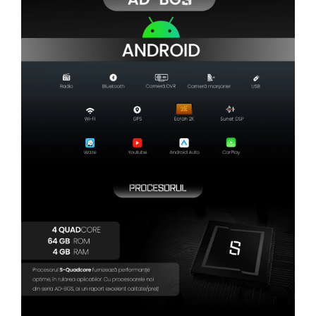
Camere Renault
Camere Fiat
Camere Citroen
Camere Peugeot
Camere Fiat
Camere înregistrare trafic
Accesorii multimedia
Conectică Auto
Conectică Auto
Conectică Audi