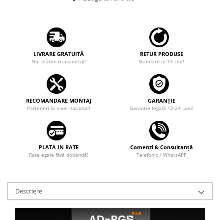
Camere marșarier auto
Camere marșarier universale
Camere Skoda
LIVRARE GRATUITĂ
RETUR PRODUSE
Noi plătim transportul!
Standard in 14 zile!
Camere Volkswagen
Camere Mercedes Benz
RECOMANDARE MONTAJ
GARANȚIE
Parteneri la nivel național!
Garanţie legală 12-24 Luni!
Camere Audi
Camere BMW
PLATA IN RATE
Comenzi & Consultanță
Rate egale fără dobândă!
Telefonic / WhatsAPP
Camere Ford
Camere Opel
Descriere
Camere Iveco