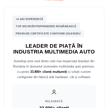
Nissan
+6 ANI EXPERIENȚĂ
Mitsubishi
TOP MICROÎNTREPRINDERE ROMÂNEASCĂ
Land Rover
PRODUSE CERTIFICATE CONFORM 2014/30/EU
Mazda
LEADER DE PIAȚĂ ÎN
INDUSTRIA MULTIMEDIA AUTO
Honda
Autodrop este unul dintre cele mai respectate branduri din
Citroen
România în domeniul sistemelor multimedia auto premium,
cu peste
33.800+ clienți mulțumiți
și soluții custom
Isuzu
configurate din fabrică atât hardware, cât și software.
Chrysler
Subaru
RELEVANȚĂ