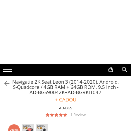
Toate Produsele
Navigații auto dedicate
Navigatii Dedicate
BMW
Volkswagen
Navigatie 2K Seat Leon 3 (2014-2020), Android,
S-Quadcore / 4GB RAM + 64GB ROM, 9.5 Inch -
Audi
AD-BGS90042K+AD-BGRKIT047
+ CADOU
Mercedes Benz
AD-BGS
Ford
1 Review
Skoda
-16%