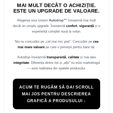
MAI MULT DECÂT O ACHIZIȚIE.
Rame adaptoare Daihatsu
ESTE UN UPGRADE DE VALOARE.
Rame adaptoare Mazda
Alegerea unui sistem
Autodrop™
înseamnă mai mult
decât un simplu upgrade. Înseamnă
confort
,
siguranță
și o
Rame adaptoare Kia
experiență complet nouă la volan.
Rame adaptoare Alfa Romeo
Noi nu concurăm pe „cel mai mic preț”. Concurăm pe
cea
mai mare valoare
pe care o primești pentru banii tăi.
Rame adaptoare Nissan
Autodrop înseamnă
transparență
,
calitate
și mai ales
integritate
. Diferența dintre noi și „alții” nu este marketingul
Rame adaptoare Fiat
— este realitatea din spatele produsului.
Rame adaptoare Hyundai
Rame adaptoare Chevrolet
ACUM TE RUGĂM SĂ DAI SCROLL
MAI JOS PENTRU DESCRIEREA
Rame adaptoare Mitsubishi
GRAFICĂ A PRODUSULUI ↓
Rame adaptoare Jeep