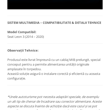
SISTEM MULTIMEDIA – COMPATIBILITATE & DETALII TEHNICE
Model Compatibil:
Seat Leon 3 (2014 – 2020)
Observații Tehnice:
Produsul este livrat împreună cu un cablaj MIB prelungit, special
conceput pentru a permite alimentarea unității originale
amplasate în torpedou.
Această soluție asigură o instalare corectă și eficientă cu aceasta
configurație.
*Unele autoturisme pot necesita adaptări speciale, de exemplu
un alt tip de chenar de încadrare sau conector alimentare. Aceste
aspecte se discuta înainte de achiziție dacă este cazul și se pot