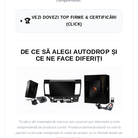
Navigații auto universale
compromisuri.
Navigații universale 2DIN
VEZI DOVEZI TOP FIRME & CERTIFICĂRI
Navigații universale 1DIN
🏆
(CLICK)
Rame adaptoare auto
Rame adaptoare auto
DE CE SĂ ALEGI AUTODROP ȘI
Rame adaptoare Volkswagen
CE NE FACE DIFERIȚI
Rame adaptoare Ford
Rame adaptoare M-Benz
Rame adaptoare Opel
Rame adaptoare Skoda
*Grafica din materialul de mai sus are caracter pur informativ și este
Rame adaptoare Suzuki
independentă de produsul curent. Produsul dumneavoastră va veni la
pachet cu kit-urile menționate în codul de produs și cu ofertele listate pe