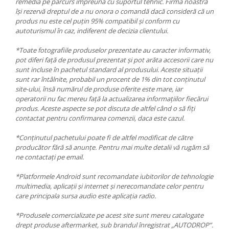
remedia pe parcurs împreună cu suportul tehnic. Firma noastră
își rezervă dreptul de a nu onora o comandă dacă consideră că un
produs nu este cel puțin 95% compatibil și conform cu
autoturismul în caz, indiferent de decizia clientului.
*Toate fotografiile produselor prezentate au caracter informativ,
pot diferi față de produsul prezentat și pot arăta accesorii care nu
sunt incluse în pachetul standard al produsului. Aceste situații
sunt rar întâlnite, probabil un procent de 1% din tot conținutul
site-ului, însă numărul de produse oferite este mare, iar
operatorii nu fac mereu față la actualizarea informațiilor fiecărui
produs. Aceste aspecte se pot discuta de altfel când o să fiți
contactat pentru confirmarea comenzii, daca este cazul.
*Conținutul pachetului poate fi de altfel modificat de către
producător fără să anunțe. Pentru mai multe detalii vă rugăm să
ne contactați pe email.
*Platformele Android sunt recomandate iubitorilor de tehnologie
multimedia, aplicații și internet și nerecomandate celor pentru
care principala sursa audio este aplicația radio.
*Produsele comercializate pe acest site sunt mereu catalogate
drept produse aftermarket, sub brandul înregistrat „AUTODROP”.