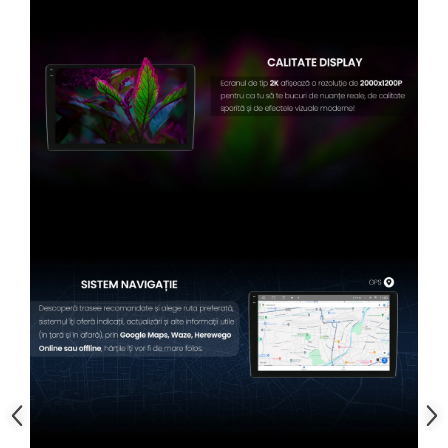
Conectică BMW
Conectică Volkswagen
Conectică Mercedes Benz
Conectică Ford
Conectică Opel
Conectică Skoda
Conectică Honda
Conectică Chevrolet
Conectică Suzuki
Conectică Renault