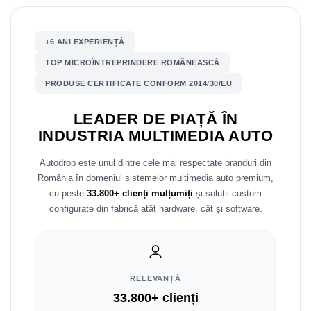
Nissan
+6 ANI EXPERIENȚĂ
Mitsubishi
TOP MICROÎNTREPRINDERE ROMÂNEASCĂ
PRODUSE CERTIFICATE CONFORM 2014/30/EU
Land Rover
LEADER DE PIAȚĂ ÎN
Mazda
INDUSTRIA MULTIMEDIA AUTO
Honda
Autodrop este unul dintre cele mai respectate branduri din
România în domeniul sistemelor multimedia auto premium,
Citroen
cu peste
33.800+ clienți mulțumiți
și soluții custom
configurate din fabrică atât hardware, cât și software.
Isuzu
Chrysler
RELEVANȚĂ
Subaru
33.800+ clienți