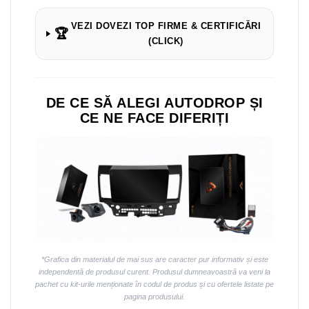
Navigații auto universale
Navigații universale 2DIN
VEZI DOVEZI TOP FIRME & CERTIFICĂRI
🏆
Navigații universale 1DIN
(CLICK)
Rame adaptoare auto
Rame adaptoare auto
DE CE SĂ ALEGI AUTODROP ȘI
CE NE FACE DIFERIȚI
Rame adaptoare Volkswagen
Rame adaptoare Ford
Rame adaptoare M-Benz
Rame adaptoare Opel
Rame adaptoare Skoda
*Grafica din materialul de mai sus are caracter pur informativ și este
independentă de produsul curent. Produsul dumneavoastră va veni la
Rame adaptoare Suzuki
pachet cu kit-urile menționate în codul de produs și cu ofertele listate pe
pagina produsului.