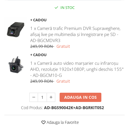
IN STOC
Rame adaptoare Dodge
+ CADOU
Rame adaptoare Chrysler
1 x Cameră trafic Premium DVR Supraveghere,
afișaj live pe multimedia și înregistrare pe SD -
Rame adaptoare Isuzu
AD-BGCMDVR3
249,99 RON
Gratuit
Rame adaptoare Subaru
+ CADOU
Rame adaptoare Iveco
1 x Cameră auto video marșarier cu infraroșu
AHD, rezoluție 1920x1080P, unghi deschis 155°
- AD-BGCM10-G
Rame adaptoare Smart
249,99 RON
Gratuit
Rame adaptoare Land Rover
ADAUGA IN COS
Rame adaptoare Ssangyong
Cod Produs:
AD-BGS90042K+AD-BGRKIT052
Rame adaptoare Hummer
Adauga la Favorite
Camere marșarier auto