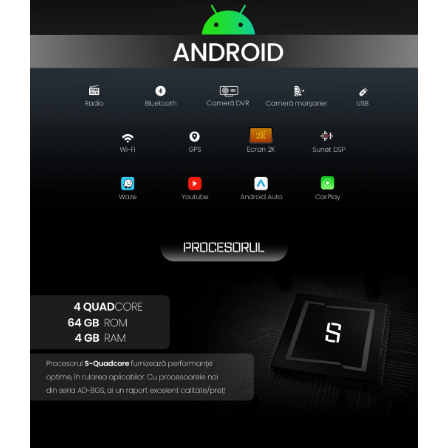
Camere Renault
Camere Fiat
Camere Citroen
Camere Peugeot
Camere Fiat
Camere înregistrare trafic
Accesorii multimedia
Conectică Auto
Conectică Auto
Conectică Audi