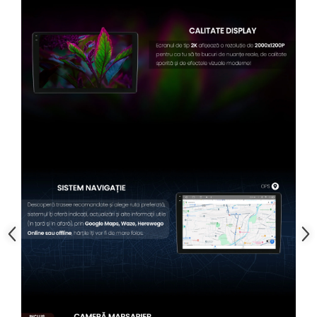
Conectică BMW
Conectică Volkswagen
Conectică Mercedes Benz
Conectică Ford
Conectică Opel
Conectică Skoda
Conectică Honda
Conectică Chevrolet
Conectică Suzuki
Conectică Renault