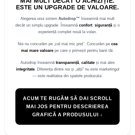
MAI MULT DECÂT O ACHIZIȚIE.
Rame adaptoare Daihatsu
ESTE UN UPGRADE DE VALOARE.
Alegerea unui sistem
Autodrop™
înseamnă mai mult
Rame adaptoare Mazda
decât un simplu upgrade. Înseamnă
confort
,
siguranță
și o
experiență complet nouă la volan.
Rame adaptoare Kia
Noi nu concurăm pe „cel mai mic preț”. Concurăm pe
cea
Rame adaptoare Alfa Romeo
mai mare valoare
pe care o primești pentru banii tăi.
Rame adaptoare Nissan
Autodrop înseamnă
transparență
,
calitate
și mai ales
integritate
. Diferența dintre noi și „alții” nu este marketingul
Rame adaptoare Fiat
— este realitatea din spatele produsului.
Rame adaptoare Hyundai
ACUM TE RUGĂM SĂ DAI SCROLL
Rame adaptoare Chevrolet
MAI JOS PENTRU DESCRIEREA
GRAFICĂ A PRODUSULUI ↓
Rame adaptoare Mitsubishi
Rame adaptoare Jeep