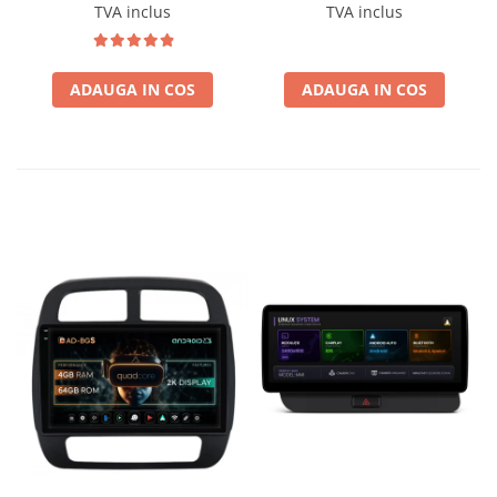
BGSW94L
Wireless, MirrorLink,
TVA inclus
TVA inclus
Camera AHD, 12.3 Inch -
AD-BGBMLNX12+AD-
BGRKITBM004
ADAUGA IN COS
ADAUGA IN COS