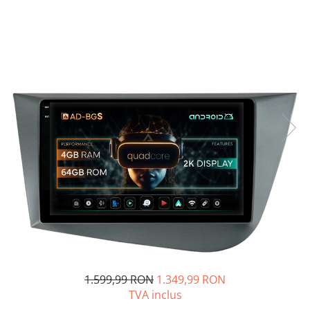
Opel
Dacia
Peugeot
Hyundai
Toyota
Seat
Kia
Chevrolet
Suzuki
1.599,99 RON
1.349,99 RON
TVA inclus
Renault