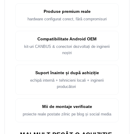
Rame adaptoare Dacia
Produse premium reale
Rame adaptoare Audi
hardware configurat corect, fără compromisuri
Rame adaptoare BMW
Compatibilitate Android OEM
Rame adaptoare Seat
kit-uri CANBUS & conectori dezvoltați de inginerii
noștri
Rame adaptoare Renault
Rame adaptoare Volvo
Suport înainte și după achiziție
echipă internă + tehnicieni locali + inginerii
Rame adaptoare Honda
producători
Rame Adaptoare Porsche
Mii de montaje verificate
Rame adaptoare Peugeot
proiecte reale postate zilnic pe blog și social media
Rame adaptoare Citroen