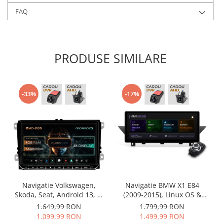
FAQ
PRODUSE SIMILARE
-33%
-17%
Navigatie Volkswagen,
Navigatie BMW X1 E84
Skoda, Seat, Android 13, S-
(2009-2015), Linux OS &
Quadcore / 4GB RAM +
OEM, Varianta iDrive,
1.649,99 RON
1.799,99 RON
64GB ROM, 9 Inch - AD-
CarPlay & Android Auto
1.099,99 RON
1.499,99 RON