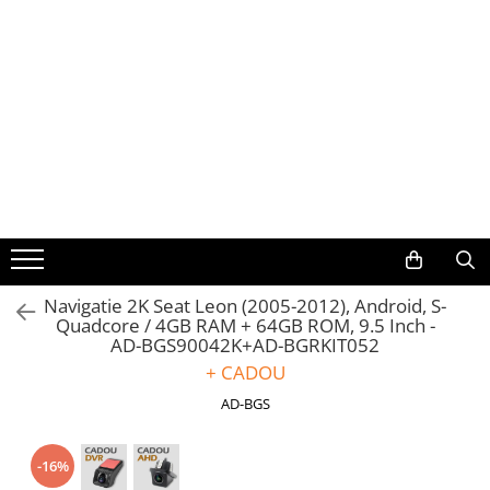
Toate Produsele
Navigații auto dedicate
Navigatii Dedicate
BMW
Volkswagen
Navigatie 2K Seat Leon (2005-2012), Android, S-
Quadcore / 4GB RAM + 64GB ROM, 9.5 Inch -
Audi
AD-BGS90042K+AD-BGRKIT052
+ CADOU
Mercedes Benz
AD-BGS
Ford
-16%
Skoda