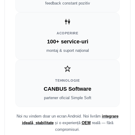
Smart
feedback constant pozitiv
Fiat
Jeep
ACOPERIRE
100+ service-uri
Volvo
montaj & suport național
Iveco
Porsche
TEHNOLOGIE
Ssangyong
CANBUS Software
partener oficial Simple Soft
Daihatsu
Dodge
Noi nu vindem doar un ecran Android. Noi livrăm
integrare
ideală
,
stabilitate
și o experiență
OEM
reală — fără
Navigații auto universale
compromisuri.