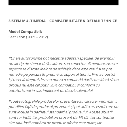
SISTEM MULTIMEDIA – COMPATIBILITATE & DETALII TEHNICE
Model Compatibil:
Seat Leon (2005 – 2012)
*Unele autoturisme pot necesita adaptări speciale, de exemplu
un alt tip de chenar de încadrare sau conector alimentare. Aceste
aspecte se discuta înainte de achiziție dacă este cazul și se pot
remedia pe parcurs împreună cu suportul tehnic. Firma noastră
își rezervă dreptul de a nu onora o comandă dacă consideră că un
produs nu este cel puțin 95% compatibil și conform cu
autoturismul în caz, indiferent de decizia clientului.
*Toate fotografiile produselor prezentate au caracter informativ,
pot diferi față de produsul prezentat și pot arăta accesorii care nu
sunt incluse în pachetul standard al produsului. Aceste situații
sunt rar întâlnite, probabil un procent de 1% din tot conținutul
site-ului, însă numărul de produse oferite este mare, iar