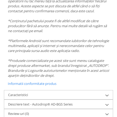
operatorii nu fac mereu față la actualizarea informațiilor fiecărui
produs. Aceste aspecte se pot discuta de altfel când o să fiți
contactat pentru confirmarea comenzii, daca este cazul.
*Conținutul pachetului poate fi de altfel modificat de către
producător fără să anunțe. Pentru mai multe detalii vă rugăm să
ne contactați pe email.
*Platformele Android sunt recomandate iubitorilor de tehnologie
multimedia, aplicații și internet și nerecomandate celor pentru
care principala sursa audio este aplicația radio.
*Produsele comercializate pe acest site sunt mereu catalogate
drept produse aftermarket, sub brandul înregistrat „AUTODROP”.
Brandurile și Logourile autoturismelor menționate în acest articol
aparțin deținătorilor de drept.
Informatii conformitate produs
Caracteristici
Descriere text - Autodrop® AD-BGS Series
Review-uri
(0)