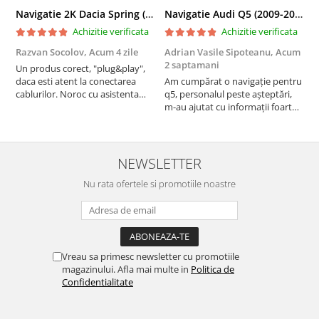
Navigatie 2K Dacia Spring (2021- Prezent), Android, S-Quadcore / 4GB RAM + 64GB ROM, 9.5 Inch - AD-BGS90042K+AD-BGRKIT366V4s
Navigatie Audi Q5 (2009-2017), Linux OS & OEM, MMI 3G, CarPlay & Android Auto Wireless, MirrorLink, Camera AHD, 12.3 Inch - AD-BGAALNXH+AD-BGRKITQ5002
Achizitie verificata
Achizitie verificata
Razvan Socolov,
Acum 4 zile
Adrian Vasile Sipoteanu,
Acum
E
2 saptamani
Un produs corect, "plug&play",
P
daca esti atent la conectarea
Am cumpărat o navigație pentru
d
cablurilor. Noroc cu asistenta
q5, personalul peste așteptări,
f
Autodrop, care a fost foarte
m-au ajutat cu informații foarte
prietenoasa si dispusa sa ajute.
prompt deși i-am deranjat în
M-a indrumat pas cu pas si mi-a
repetate rânduri. Foarte
atras atentia ca nu era conectat
serviabili, livrare rapidă, suport
cablul de video de la camera
tehnic, totul impecabil, o să revin
NEWSLETTER
OE...
la ei și pentru vi...
Nu rata ofertele si promotiile noastre
Vreau sa primesc newsletter cu promotiile
magazinului. Afla mai multe in
Politica de
Confidentialitate