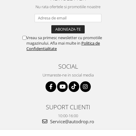
OE...
la ei și pentru vi...
Nu rata ofertele si promotiile noastre
Vreau sa primesc newsletter cu promotiile
magazinului. Afla mai multe in
Politica de
Confidentialitate
SOCIAL
Urmareste-ne in social media
SUPORT CLIENTI
10:00-16:00
Service@autodrop.ro