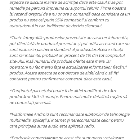
aspecte se discuta înainte de achiziție dacă este cazul și se pot
remedia pe parcurs împreună cu suportul tehnic. Firma noastră
își rezervă dreptul de a nu onora o comandă dacă consideră că un
produs nu este cel puțin 95% compatibil și conform cu
autoturismul în caz, indiferent de decizia clientului.
*Toate fotografiile produselor prezentate au caracter informativ,
pot diferi față de produsul prezentat și pot arăta accesorii care nu
sunt incluse în pachetul standard al produsului. Aceste situații
sunt rar întâlnite, probabil un procent de 1% din tot conținutul
site-ului, însă numărul de produse oferite este mare, iar
operatorii nu fac mereu față la actualizarea informațiilor fiecărui
produs. Aceste aspecte se pot discuta de altfel când o să fiți
contactat pentru confirmarea comenzii, daca este cazul.
*Conținutul pachetului poate fi de altfel modificat de către
producător fără să anunțe. Pentru mai multe detalii vă rugăm să
ne contactați pe email.
*Platformele Android sunt recomandate iubitorilor de tehnologie
multimedia, aplicații și internet și nerecomandate celor pentru
care principala sursa audio este aplicația radio.
*Produsele comercializate pe acest site sunt mereu catalogate