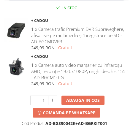
IN STOC
+ CADOU
1 x Cameră trafic Premium DVR Supraveghere,
afișaj live pe multimedia și înregistrare pe SD -
AD-BGCMDVR3
249,99 RON
Gratuit
+ CADOU
1 x Cameră auto video marșarier cu infraroșu
AHD, rezoluție 1920x1080P, unghi deschis 155°
- AD-BGCM10-G
249,99 RON
Gratuit
ADAUGA IN COS
COMANDA PE WHATSAPP
Cod Produs:
AD-BGS90042K+AD-BGRKIT001