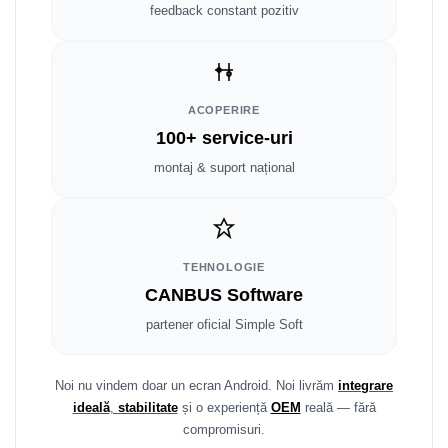
Fiat
Rame adaptoare Dodge
feedback constant pozitiv
Jeep
Rame adaptoare Chrysler
Volvo
Rame adaptoare Isuzu
ACOPERIRE
100+ service-uri
Iveco
Rame adaptoare Subaru
montaj & suport național
Porsche
Rame adaptoare Iveco
Ssangyong
Rame adaptoare Smart
TEHNOLOGIE
Daihatsu
Rame adaptoare Land Rover
CANBUS Software
Dodge
Rame adaptoare Ssangyong
partener oficial Simple Soft
Rame adaptoare Hummer
Noi nu vindem doar un ecran Android. Noi livrăm
integrare
ideală
,
stabilitate
și o experiență
OEM
reală — fără
compromisuri.