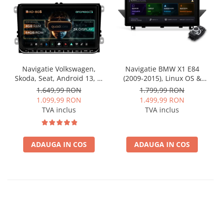
Navigatie Volkswagen,
Navigatie BMW X1 E84
Skoda, Seat, Android 13, S-
(2009-2015), Linux OS &
Quadcore / 4GB RAM +
OEM, Varianta iDrive,
1.649,99 RON
1.799,99 RON
64GB ROM, 9 Inch - AD-
CarPlay & Android Auto
1.099,99 RON
1.499,99 RON
BGSW94L
Wireless, MirrorLink,
TVA inclus
TVA inclus
Camera AHD, 12.3 Inch -
AD-BGBMLNX12+AD-
BGRKITBM004
ADAUGA IN COS
ADAUGA IN COS