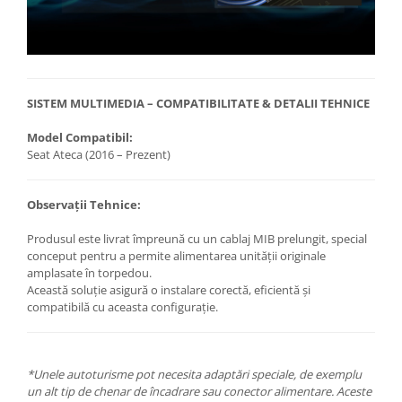
SISTEM MULTIMEDIA – COMPATIBILITATE & DETALII TEHNICE
Model Compatibil:
Seat Ateca (2016 – Prezent)
Observații Tehnice:
Produsul este livrat împreună cu un cablaj MIB prelungit, special
conceput pentru a permite alimentarea unității originale
amplasate în torpedou.
Această soluție asigură o instalare corectă, eficientă și
compatibilă cu aceasta configurație.
*Unele autoturisme pot necesita adaptări speciale, de exemplu
un alt tip de chenar de încadrare sau conector alimentare. Aceste