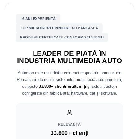
Mitsubishi
Rame adaptoare Mazda
+6 ANI EXPERIENȚĂ
Land Rover
Rame adaptoare Kia
TOP MICROÎNTREPRINDERE ROMÂNEASCĂ
PRODUSE CERTIFICATE CONFORM 2014/30/EU
Mazda
Rame adaptoare Alfa Romeo
LEADER DE PIAȚĂ ÎN
Honda
Rame adaptoare Nissan
INDUSTRIA MULTIMEDIA AUTO
Citroen
Rame adaptoare Fiat
Autodrop este unul dintre cele mai respectate branduri din
România în domeniul sistemelor multimedia auto premium,
Isuzu
Rame adaptoare Hyundai
cu peste
33.800+ clienți mulțumiți
și soluții custom
configurate din fabrică atât hardware, cât și software.
Chrysler
Rame adaptoare Chevrolet
Subaru
Rame adaptoare Mitsubishi
Smart
Rame adaptoare Jeep
RELEVANȚĂ
33.800+ clienți