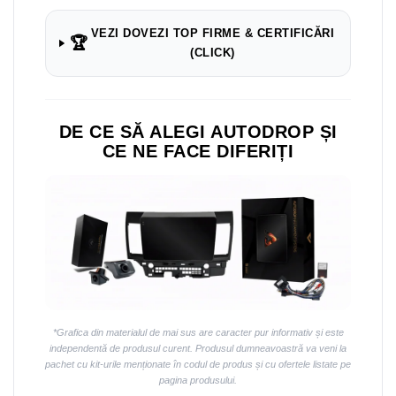
VEZI DOVEZI TOP FIRME & CERTIFICĂRI
🏆
(CLICK)
DE CE SĂ ALEGI AUTODROP ȘI
CE NE FACE DIFERIȚI
*Grafica din materialul de mai sus are caracter pur informativ și este
independentă de produsul curent. Produsul dumneavoastră va veni la
pachet cu kit-urile menționate în codul de produs și cu ofertele listate pe
pagina produsului.