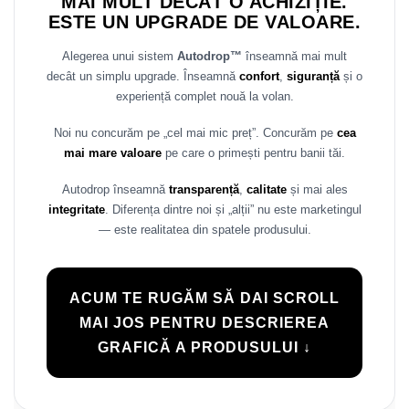
MAI MULT DECÂT O ACHIZIȚIE.
ESTE UN UPGRADE DE VALOARE.
Alegerea unui sistem
Autodrop™
înseamnă mai mult
decât un simplu upgrade. Înseamnă
confort
,
siguranță
și o
experiență complet nouă la volan.
Noi nu concurăm pe „cel mai mic preț”. Concurăm pe
cea
mai mare valoare
pe care o primești pentru banii tăi.
Autodrop înseamnă
transparență
,
calitate
și mai ales
integritate
. Diferența dintre noi și „alții” nu este marketingul
— este realitatea din spatele produsului.
ACUM TE RUGĂM SĂ DAI SCROLL
MAI JOS PENTRU DESCRIEREA
GRAFICĂ A PRODUSULUI ↓