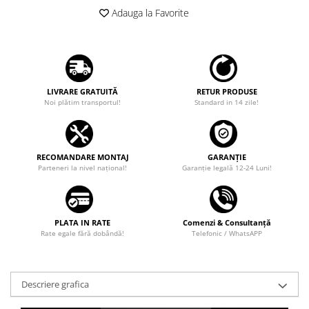
Adauga la Favorite
LIVRARE GRATUITĂ
RETUR PRODUSE
Noi plătim transportul!
Standard in 14 zile!
RECOMANDARE MONTAJ
GARANȚIE
Parteneri la nivel național!
Garanţie legală 12-24 Luni!
PLATA IN RATE
Comenzi & Consultanță
Rate egale fără dobândă!
Telefonic / WhatsAPP
Descriere grafica