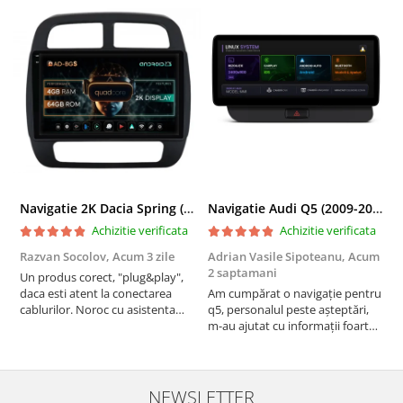
Navigatie 2K Dacia Spring (2021- Prezent), Android, S-Quadcore / 4GB RAM + 64GB ROM, 9.5 Inch - AD-BGS90042K+AD-BGRKIT366V4s
Navigatie Audi Q5 (2009-2017), Linux OS & OEM, MMI 3G, CarPlay & Android Auto Wireless, MirrorLink, Camera AHD, 12.3 Inch - AD-BGAALNXH+AD-BGRKITQ5002
Achizitie verificata
Achizitie verificata
Razvan Socolov,
Acum 3 zile
Adrian Vasile Sipoteanu,
Acum
E
2 saptamani
Un produs corect, "plug&play",
P
daca esti atent la conectarea
Am cumpărat o navigație pentru
d
cablurilor. Noroc cu asistenta
q5, personalul peste așteptări,
f
Autodrop, care a fost foarte
m-au ajutat cu informații foarte
prietenoasa si dispusa sa ajute.
prompt deși i-am deranjat în
M-a indrumat pas cu pas si mi-a
repetate rânduri. Foarte
atras atentia ca nu era conectat
serviabili, livrare rapidă, suport
cablul de video de la camera
tehnic, totul impecabil, o să revin
NEWSLETTER