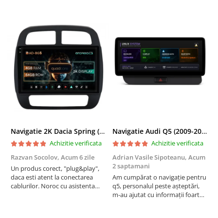
Navigatie 2K Dacia Spring (2021- Prezent), Android, S-Quadcore / 4GB RAM + 64GB ROM, 9.5 Inch - AD-BGS90042K+AD-BGRKIT366V4s
Navigatie Audi Q5 (2009-2017), Linux OS & OEM, MMI 3G, CarPlay & Android Auto Wireless, MirrorLink, Camera AHD, 12.3 Inch - AD-BGAALNXH+AD-BGRKITQ5002
Achizitie verificata
Achizitie verificata
Razvan Socolov,
Acum 6 zile
Adrian Vasile Sipoteanu,
Acum
E
2 saptamani
Un produs corect, "plug&play",
P
daca esti atent la conectarea
Am cumpărat o navigație pentru
d
cablurilor. Noroc cu asistenta
q5, personalul peste așteptări,
f
Autodrop, care a fost foarte
m-au ajutat cu informații foarte
prietenoasa si dispusa sa ajute.
prompt deși i-am deranjat în
M-a indrumat pas cu pas si mi-a
repetate rânduri. Foarte