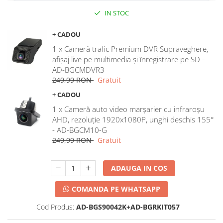
IN STOC
+ CADOU
1 x Cameră trafic Premium DVR Supraveghere,
afișaj live pe multimedia și înregistrare pe SD -
AD-BGCMDVR3
249,99 RON
Gratuit
+ CADOU
1 x Cameră auto video marșarier cu infraroșu
AHD, rezoluție 1920x1080P, unghi deschis 155°
- AD-BGCM10-G
249,99 RON
Gratuit
ADAUGA IN COS
COMANDA PE WHATSAPP
Cod Produs:
AD-BGS90042K+AD-BGRKIT057