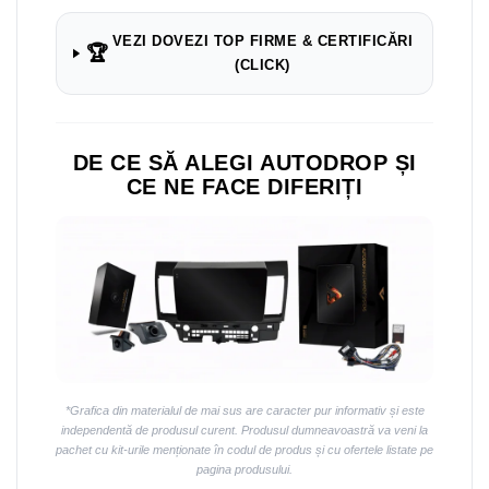
VEZI DOVEZI TOP FIRME & CERTIFICĂRI
🏆
(CLICK)
DE CE SĂ ALEGI AUTODROP ȘI
CE NE FACE DIFERIȚI
*Grafica din materialul de mai sus are caracter pur informativ și este
independentă de produsul curent. Produsul dumneavoastră va veni la
pachet cu kit-urile menționate în codul de produs și cu ofertele listate pe
pagina produsului.