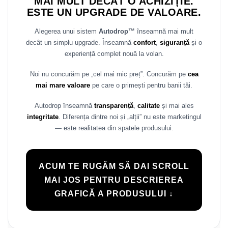
MAI MULT DECÂT O ACHIZIȚIE.
ESTE UN UPGRADE DE VALOARE.
Alegerea unui sistem
Autodrop™
înseamnă mai mult
decât un simplu upgrade. Înseamnă
confort
,
siguranță
și o
experiență complet nouă la volan.
Noi nu concurăm pe „cel mai mic preț”. Concurăm pe
cea
mai mare valoare
pe care o primești pentru banii tăi.
Autodrop înseamnă
transparență
,
calitate
și mai ales
integritate
. Diferența dintre noi și „alții” nu este marketingul
— este realitatea din spatele produsului.
ACUM TE RUGĂM SĂ DAI SCROLL
MAI JOS PENTRU DESCRIEREA
GRAFICĂ A PRODUSULUI ↓