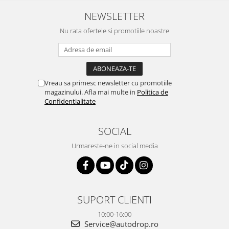
atras atentia ca nu era conectat
serviabili, livrare rapidă, suport
cablul de video de la camera
tehnic, totul impecabil, o să revin
NEWSLETTER
OE...
la ei și pentru vi...
Nu rata ofertele si promotiile noastre
Vreau sa primesc newsletter cu promotiile
magazinului. Afla mai multe in
Politica de
Confidentialitate
SOCIAL
Urmareste-ne in social media
SUPORT CLIENTI
10:00-16:00
Service@autodrop.ro