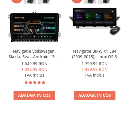
Navigatie Volkswagen,
Navigatie BMW X1 E84
Skoda, Seat, Android 13, S-
(2009-2015), Linux OS &
Quadcore / 4GB RAM +
OEM, Varianta iDrive,
1.649,99 RON
1.799,99 RON
64GB ROM, 9 Inch - AD-
CarPlay & Android Auto
1.099,99 RON
1.499,99 RON
BGSW94L
Wireless, MirrorLink,
TVA inclus
TVA inclus
Camera AHD, 12.3 Inch -
AD-BGBMLNX12+AD-
BGRKITBM004
ADAUGA IN COS
ADAUGA IN COS