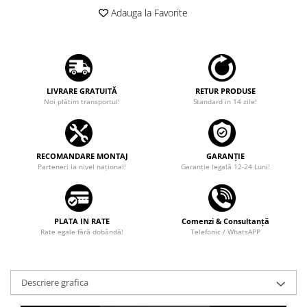
Adauga la Favorite
LIVRARE GRATUITĂ
RETUR PRODUSE
Noi plătim transportul!
Standard in 14 zile!
RECOMANDARE MONTAJ
GARANȚIE
Parteneri la nivel național!
Garanţie legală 12-24 Luni!
PLATA IN RATE
Comenzi & Consultanță
Rate egale fără dobândă!
Telefonic / WhatsAPP
Descriere grafica