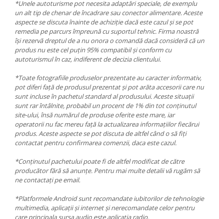
*Unele autoturisme pot necesita adaptări speciale, de exemplu
un alt tip de chenar de încadrare sau conector alimentare. Aceste
aspecte se discuta înainte de achiziție dacă este cazul și se pot
remedia pe parcurs împreună cu suportul tehnic. Firma noastră
își rezervă dreptul de a nu onora o comandă dacă consideră că un
produs nu este cel puțin 95% compatibil și conform cu
autoturismul în caz, indiferent de decizia clientului.
*Toate fotografiile produselor prezentate au caracter informativ,
pot diferi față de produsul prezentat și pot arăta accesorii care nu
sunt incluse în pachetul standard al produsului. Aceste situații
sunt rar întâlnite, probabil un procent de 1% din tot conținutul
site-ului, însă numărul de produse oferite este mare, iar
operatorii nu fac mereu față la actualizarea informațiilor fiecărui
produs. Aceste aspecte se pot discuta de altfel când o să fiți
contactat pentru confirmarea comenzii, daca este cazul.
*Conținutul pachetului poate fi de altfel modificat de către
producător fără să anunțe. Pentru mai multe detalii vă rugăm să
ne contactați pe email.
*Platformele Android sunt recomandate iubitorilor de tehnologie
multimedia, aplicații și internet și nerecomandate celor pentru
care principala sursa audio este aplicația radio.