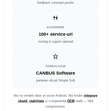
Fiat
Rame adaptoare Dodge
feedback constant pozitiv
Jeep
Rame adaptoare Chrysler
Volvo
Rame adaptoare Isuzu
ACOPERIRE
100+ service-uri
Iveco
Rame adaptoare Subaru
montaj & suport național
Porsche
Rame adaptoare Iveco
Ssangyong
Rame adaptoare Smart
TEHNOLOGIE
Daihatsu
Rame adaptoare Land Rover
CANBUS Software
Dodge
Rame adaptoare Ssangyong
partener oficial Simple Soft
Rame adaptoare Hummer
Noi nu vindem doar un ecran Android. Noi livrăm
integrare
ideală
,
stabilitate
și o experiență
OEM
reală — fără
compromisuri.