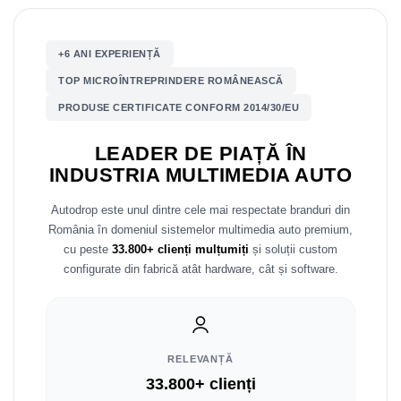
Mitsubishi
Rame adaptoare Mazda
+6 ANI EXPERIENȚĂ
Land Rover
Rame adaptoare Kia
TOP MICROÎNTREPRINDERE ROMÂNEASCĂ
PRODUSE CERTIFICATE CONFORM 2014/30/EU
Mazda
Rame adaptoare Alfa Romeo
LEADER DE PIAȚĂ ÎN
Honda
Rame adaptoare Nissan
INDUSTRIA MULTIMEDIA AUTO
Citroen
Rame adaptoare Fiat
Autodrop este unul dintre cele mai respectate branduri din
România în domeniul sistemelor multimedia auto premium,
Isuzu
Rame adaptoare Hyundai
cu peste
33.800+ clienți mulțumiți
și soluții custom
configurate din fabrică atât hardware, cât și software.
Chrysler
Rame adaptoare Chevrolet
Subaru
Rame adaptoare Mitsubishi
Smart
Rame adaptoare Jeep
RELEVANȚĂ
33.800+ clienți