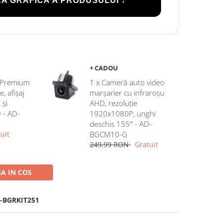
A GRAFICĂ A PRODUSULUI ↓
+ CADOU
c Premium
1 x Cameră auto video
 afișaj
marșarier cu infraroșu
 și
AHD, rezoluție
D - AD-
1920x1080P, unghi
deschis 155° - AD-
uit
BGCM10-G
249,99 RON
Gratuit
A IN COS
-BGRKIT251