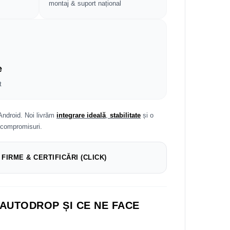
montaj & suport național
e
t
Android. Noi livrăm
integrare ideală
,
stabilitate
și o
 compromisuri.
 FIRME & CERTIFICĂRI (CLICK)
 AUTODROP ȘI CE NE FACE