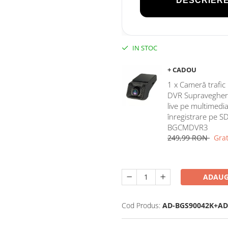
DESCRIERE
IN STOC
+ CADOU
1 x Cameră trafi
DVR Supraveghere,
live pe multimedia
înregistrare pe S
BGCMDVR3
249,99 RON
Grat
ADAUG
Cod Produs:
AD-BGS90042K+AD