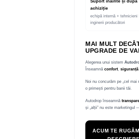
Suport înainte și după
achiziție
echipă internă + tehnicieni 
inginerii producători
MAI MULT DECÂT
UPGRADE DE VA
Alegerea unui sistem
Autod
Înseamnă
confort
,
siguranță
Noi nu concurăm pe „cel mai
o primești pentru banii tăi.
Autodrop înseamnă
transpar
și „alții” nu este marketingul 
ACUM TE RUGĂM