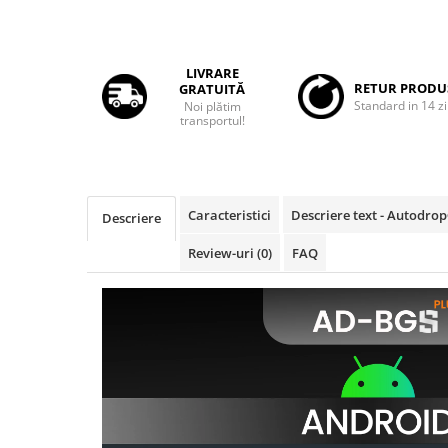
Rame adaptoare Daihatsu
Rame adaptoare Mazda
LIVRARE
RETUR PRODU
GRATUITĂ
Standard in 14 zi
Noi plătim
Rame adaptoare Kia
transportul!
Rame adaptoare Alfa Romeo
Rame adaptoare Nissan
Caracteristici
Descriere text - Autodro
Descriere
Rame adaptoare Fiat
Review-uri
(0)
FAQ
Rame adaptoare Hyundai
Rame adaptoare Chevrolet
Rame adaptoare Mitsubishi
Rame adaptoare Jeep