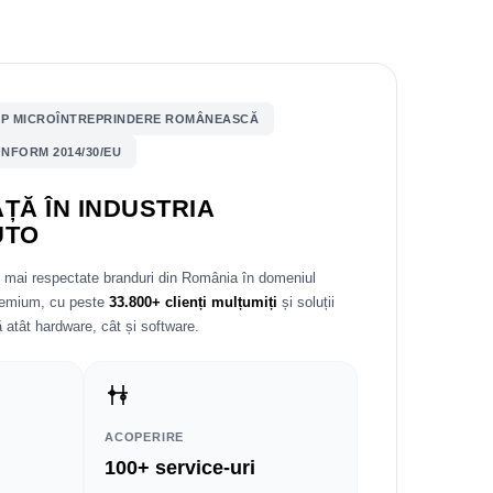
P MICROÎNTREPRINDERE ROMÂNEASCĂ
NFORM 2014/30/EU
ȚĂ ÎN INDUSTRIA
UTO
e mai respectate branduri din România în domeniul
premium, cu peste
33.800+ clienți mulțumiți
și soluții
 atât hardware, cât și software.
ACOPERIRE
100+ service-uri