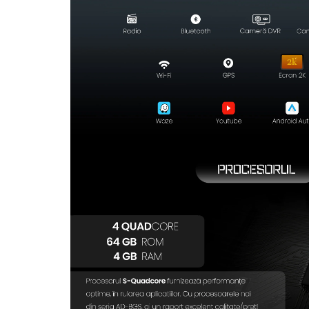
Rame adaptoare Dodge
Rame adaptoare Chrysler
Rame adaptoare Isuzu
Rame adaptoare Subaru
Rame adaptoare Iveco
Rame adaptoare Smart
Rame adaptoare Land Rover
Rame adaptoare Ssangyong
Rame adaptoare Hummer
Camere marșarier auto