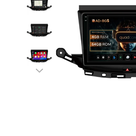
Opel
Dacia
Peugeot
Hyundai
Toyota
Seat
Kia
Chevrolet
Suzuki
Renault