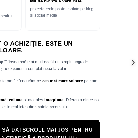
Mii de montaje verificate
proiecte reale postate zilnic pe blog
și social media
locali +
 O ACHIZIȚIE. ESTE UN
LOARE.
rop™
înseamnă mai mult decât un simplu upgrade.
și o experiență complet nouă la volan.
 mic preț”. Concurăm pe
cea mai mare valoare
pe care
ență
,
calitate
și mai ales
integritate
. Diferența dintre noi
— este realitatea din spatele produsului.
 SĂ DAI SCROLL MAI JOS PENTRU