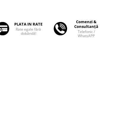
Comenzi &
PLATA IN RATE
Consultanță
Rate egale fără
Telefonic /
dobândă!
WhatsAPP