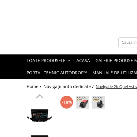
Toate Produsele
Navigații auto dedicate
Navigatii Dedicate
TOATE PRODUSELE
ACASA
GALERIE PRODUSE 
BMW
PORTAL TEHNIC AUTODROP™
MANUALE DE UTILIZA
Volkswagen
Home /
Navigații auto dedicate /
Navigatie 2K Opel Ast
Audi
-18%
Mercedes Benz
Ford
Skoda