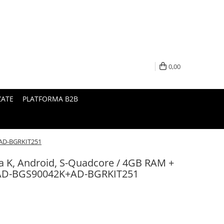
0,00
ZATE
PLATFORMA B2B
K+AD-BGRKIT251
ra K, Android, S-Quadcore / 4GB RAM +
- AD-BGS90042K+AD-BGRKIT251