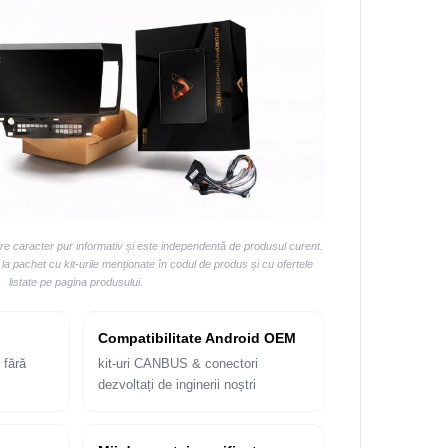
are caracter pur informativ și este independentă de produsul curent.
 pachet cu kit-urile menționate în codul de produs și cu ofertele
listate pe pagina produsului.
Compatibilitate Android OEM
 fără
kit-uri CANBUS & conectori
dezvoltați de inginerii noștri