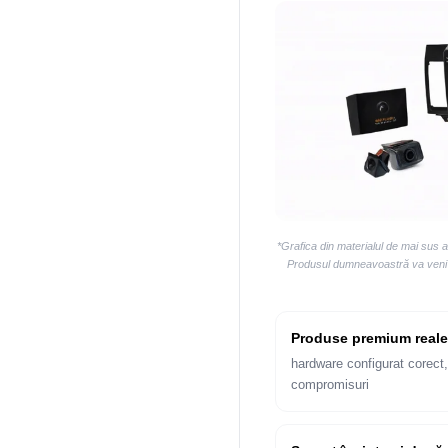
*Grafica din materialul de mai sus 
Produsul dumneavoastră va veni la
Produse premium reale
hardware configurat corect,
compromisuri