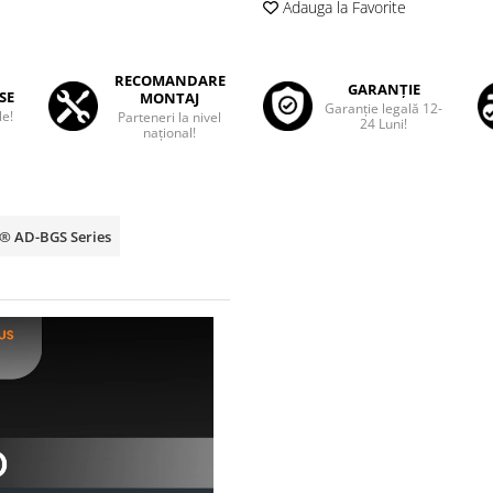
Adauga la Favorite
RECOMANDARE
GARANȚIE
SE
MONTAJ
Garanţie legală 12-
le!
Parteneri la nivel
24 Luni!
național!
p® AD-BGS Series