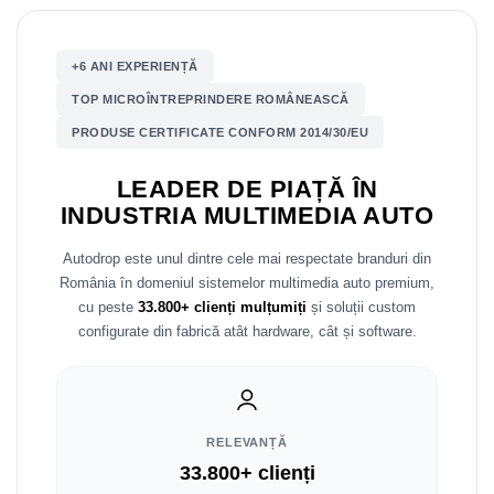
Nissan
+6 ANI EXPERIENȚĂ
Mitsubishi
TOP MICROÎNTREPRINDERE ROMÂNEASCĂ
PRODUSE CERTIFICATE CONFORM 2014/30/EU
Land Rover
LEADER DE PIAȚĂ ÎN
Mazda
INDUSTRIA MULTIMEDIA AUTO
Honda
Autodrop este unul dintre cele mai respectate branduri din
România în domeniul sistemelor multimedia auto premium,
Citroen
cu peste
33.800+ clienți mulțumiți
și soluții custom
configurate din fabrică atât hardware, cât și software.
Isuzu
Chrysler
RELEVANȚĂ
Subaru
33.800+ clienți