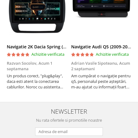
Navigatie 2K Dacia Spring (2021- Prezent), Android, S-Quadcore / 4GB RAM + 64GB ROM, 9.5 Inch - AD-BGS90042K+AD-BGRKIT366V4s
Navigatie Audi Q5 (2009-2017), Linux OS & OEM, MMI 3G, CarPlay & Android Auto Wireless, MirrorLink, Camera AHD, 12.3 Inch - AD-BGAALNXH+AD-BGRKITQ5002
Achizitie verificata
Achizitie verificata
Razvan Socolov,
Acum 1
Adrian Vasile Sipoteanu,
Acum
E
saptamana
2 saptamani
P
Un produs corect, "plug&play",
Am cumpărat o navigație pentru
d
daca esti atent la conectarea
q5, personalul peste așteptări,
f
cablurilor. Noroc cu asistenta
m-au ajutat cu informații foarte
Autodrop, care a fost foarte
prompt deși i-am deranjat în
prietenoasa si dispusa sa ajute.
repetate rânduri. Foarte
M-a indrumat pas cu pas si mi-a
serviabili, livrare rapidă, suport
atras atentia ca nu era conectat
tehnic, totul impecabil, o să revin
NEWSLETTER
cablul de video de la camera
la ei și pentru vi...
OE...
Nu rata ofertele si promotiile noastre