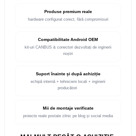
Rame adaptoare Dacia
Produse premium reale
Rame adaptoare Audi
hardware configurat corect, fără compromisuri
Rame adaptoare BMW
Compatibilitate Android OEM
Rame adaptoare Seat
kit-uri CANBUS & conectori dezvoltați de inginerii
noștri
Rame adaptoare Renault
Rame adaptoare Volvo
Suport înainte și după achiziție
echipă internă + tehnicieni locali + inginerii
Rame adaptoare Honda
producători
Rame Adaptoare Porsche
Mii de montaje verificate
Rame adaptoare Peugeot
proiecte reale postate zilnic pe blog și social media
Rame adaptoare Citroen