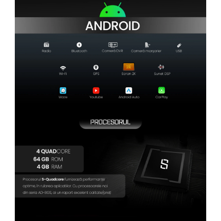
Camere Renault
Camere Fiat
Camere Citroen
Camere Peugeot
Camere Fiat
Camere înregistrare trafic
Accesorii multimedia
Conectică Auto
Conectică Auto
Conectică Audi