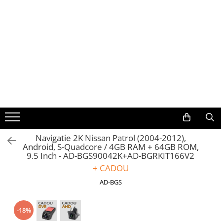
Toate Produsele
Navigații auto dedicate
Navigatii Dedicate
BMW
Volkswagen
Navigatie 2K Nissan Patrol (2004-2012),
Android, S-Quadcore / 4GB RAM + 64GB ROM,
Audi
9.5 Inch - AD-BGS90042K+AD-BGRKIT166V2
+ CADOU
Mercedes Benz
AD-BGS
Ford
-18%
Skoda