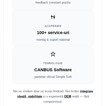
Smart
feedback constant pozitiv
Fiat
Jeep
ACOPERIRE
100+ service-uri
Volvo
montaj & suport național
Iveco
Porsche
TEHNOLOGIE
Ssangyong
CANBUS Software
partener oficial Simple Soft
Daihatsu
Dodge
Noi nu vindem doar un ecran Android. Noi livrăm
integrare
ideală
,
stabilitate
și o experiență
OEM
reală — fără
Navigații auto universale
compromisuri.