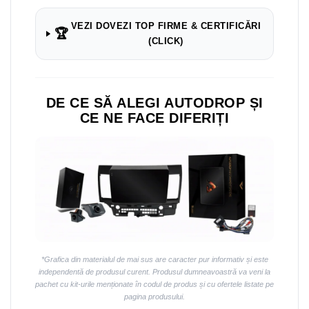
Navigații auto universale
Navigații universale 2DIN
VEZI DOVEZI TOP FIRME & CERTIFICĂRI
🏆
Navigații universale 1DIN
(CLICK)
Rame adaptoare auto
Rame adaptoare auto
DE CE SĂ ALEGI AUTODROP ȘI
CE NE FACE DIFERIȚI
Rame adaptoare Volkswagen
Rame adaptoare Ford
Rame adaptoare M-Benz
Rame adaptoare Opel
Rame adaptoare Skoda
*Grafica din materialul de mai sus are caracter pur informativ și este
independentă de produsul curent. Produsul dumneavoastră va veni la
Rame adaptoare Suzuki
pachet cu kit-urile menționate în codul de produs și cu ofertele listate pe
pagina produsului.