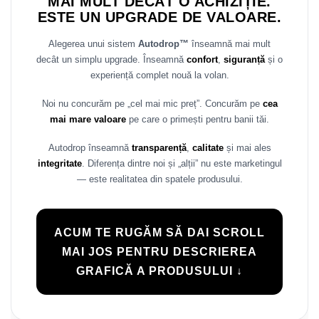
MAI MULT DECÂT O ACHIZIȚIE.
Rame adaptoare Daihatsu
ESTE UN UPGRADE DE VALOARE.
Alegerea unui sistem
Autodrop™
înseamnă mai mult
Rame adaptoare Mazda
decât un simplu upgrade. Înseamnă
confort
,
siguranță
și o
experiență complet nouă la volan.
Rame adaptoare Kia
Noi nu concurăm pe „cel mai mic preț”. Concurăm pe
cea
Rame adaptoare Alfa Romeo
mai mare valoare
pe care o primești pentru banii tăi.
Rame adaptoare Nissan
Autodrop înseamnă
transparență
,
calitate
și mai ales
integritate
. Diferența dintre noi și „alții” nu este marketingul
Rame adaptoare Fiat
— este realitatea din spatele produsului.
Rame adaptoare Hyundai
ACUM TE RUGĂM SĂ DAI SCROLL
Rame adaptoare Chevrolet
MAI JOS PENTRU DESCRIEREA
GRAFICĂ A PRODUSULUI ↓
Rame adaptoare Mitsubishi
Rame adaptoare Jeep