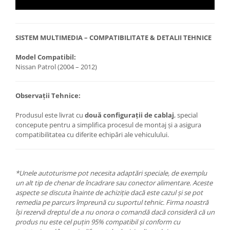
SISTEM MULTIMEDIA – COMPATIBILITATE & DETALII TEHNICE
Model Compatibil:
Nissan Patrol (2004 – 2012)
Observații Tehnice:
Produsul este livrat cu
două configurații de cablaj
, special
concepute pentru a simplifica procesul de montaj și a asigura
compatibilitatea cu diferite echipări ale vehiculului.
*Unele autoturisme pot necesita adaptări speciale, de exemplu
un alt tip de chenar de încadrare sau conector alimentare. Aceste
aspecte se discuta înainte de achiziție dacă este cazul și se pot
remedia pe parcurs împreună cu suportul tehnic. Firma noastră
își rezervă dreptul de a nu onora o comandă dacă consideră că un
produs nu este cel puțin 95% compatibil și conform cu