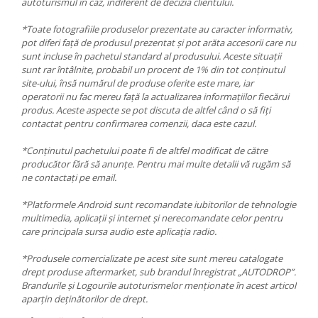
autoturismul în caz, indiferent de decizia clientului.
*Toate fotografiile produselor prezentate au caracter informativ,
pot diferi față de produsul prezentat și pot arăta accesorii care nu
sunt incluse în pachetul standard al produsului. Aceste situații
sunt rar întâlnite, probabil un procent de 1% din tot conținutul
site-ului, însă numărul de produse oferite este mare, iar
operatorii nu fac mereu față la actualizarea informațiilor fiecărui
produs. Aceste aspecte se pot discuta de altfel când o să fiți
contactat pentru confirmarea comenzii, daca este cazul.
*Conținutul pachetului poate fi de altfel modificat de către
producător fără să anunțe. Pentru mai multe detalii vă rugăm să
ne contactați pe email.
*Platformele Android sunt recomandate iubitorilor de tehnologie
multimedia, aplicații și internet și nerecomandate celor pentru
care principala sursa audio este aplicația radio.
*Produsele comercializate pe acest site sunt mereu catalogate
drept produse aftermarket, sub brandul înregistrat „AUTODROP”.
Brandurile și Logourile autoturismelor menționate în acest articol
aparțin deținătorilor de drept.