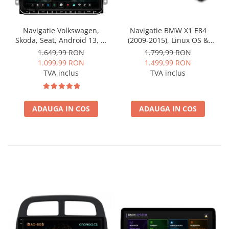
Navigatie Volkswagen,
Navigatie BMW X1 E84
Skoda, Seat, Android 13, S-
(2009-2015), Linux OS &
Quadcore / 4GB RAM +
OEM, Varianta iDrive,
1.649,99 RON
1.799,99 RON
64GB ROM, 9 Inch - AD-
CarPlay & Android Auto
1.099,99 RON
1.499,99 RON
BGSW94L
Wireless, MirrorLink,
TVA inclus
TVA inclus
Camera AHD, 12.3 Inch -
AD-BGBMLNX12+AD-
BGRKITBM004
ADAUGA IN COS
ADAUGA IN COS