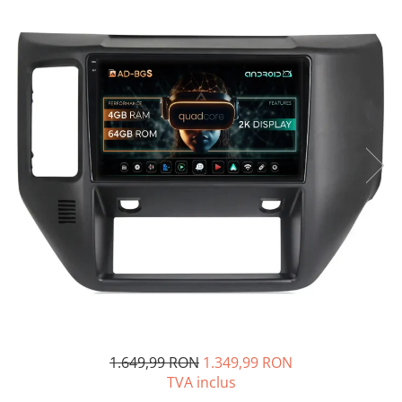
Opel
Dacia
Peugeot
Hyundai
Toyota
Seat
Kia
Chevrolet
Suzuki
1.649,99 RON
1.349,99 RON
TVA inclus
Renault