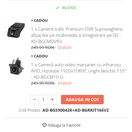
IN STOC
Rame adaptoare Dodge
+ CADOU
Rame adaptoare Chrysler
1 x Cameră trafic Premium DVR Supraveghere,
afișaj live pe multimedia și înregistrare pe SD -
Rame adaptoare Isuzu
AD-BGCMDVR3
249,99 RON
Gratuit
Rame adaptoare Subaru
+ CADOU
Rame adaptoare Iveco
1 x Cameră auto video marșarier cu infraroșu
AHD, rezoluție 1920x1080P, unghi deschis 155°
- AD-BGCM10-G
Rame adaptoare Smart
249,99 RON
Gratuit
Rame adaptoare Land Rover
ADAUGA IN COS
Rame adaptoare Ssangyong
Cod Produs:
AD-BGS90042K+AD-BGRKIT166V2
Rame adaptoare Hummer
Adauga la Favorite
Camere marșarier auto