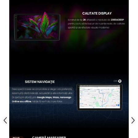
Conectică BMW
Conectică Volkswagen
Conectică Mercedes Benz
Conectică Ford
Conectică Opel
Conectică Skoda
Conectică Honda
Conectică Chevrolet
Conectică Suzuki
Conectică Renault