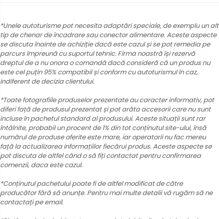
*Unele autoturisme pot necesita adaptări speciale, de exemplu un alt
tip de chenar de încadrare sau conector alimentare. Aceste aspecte
se discuta înainte de achiziție dacă este cazul și se pot remedia pe
parcurs împreună cu suportul tehnic. Firma noastră își rezervă
dreptul de a nu onora o comandă dacă consideră că un produs nu
este cel puțin 95% compatibil și conform cu autoturismul în caz,
indiferent de decizia clientului.
*Toate fotografiile produselor prezentate au caracter informativ, pot
diferi față de produsul prezentat și pot arăta accesorii care nu sunt
incluse în pachetul standard al produsului. Aceste situații sunt rar
întâlnite, probabil un procent de 1% din tot conținutul site-ului, însă
numărul de produse oferite este mare, iar operatorii nu fac mereu
față la actualizarea informațiilor fiecărui produs. Aceste aspecte se
pot discuta de altfel când o să fiți contactat pentru confirmarea
comenzii, daca este cazul.
*Conținutul pachetului poate fi de altfel modificat de către
producător fără să anunțe. Pentru mai multe detalii vă rugăm să ne
contactați pe email.