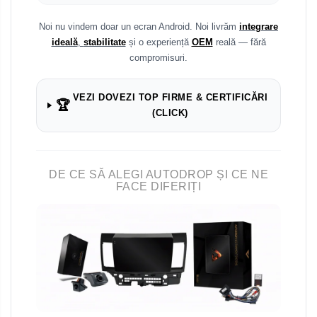
Noi nu vindem doar un ecran Android. Noi livrăm
integrare
ideală
,
stabilitate
și o experiență
OEM
reală — fără
compromisuri.
VEZI DOVEZI TOP FIRME & CERTIFICĂRI
🏆
(CLICK)
DE CE SĂ ALEGI AUTODROP ȘI CE NE
FACE DIFERIȚI