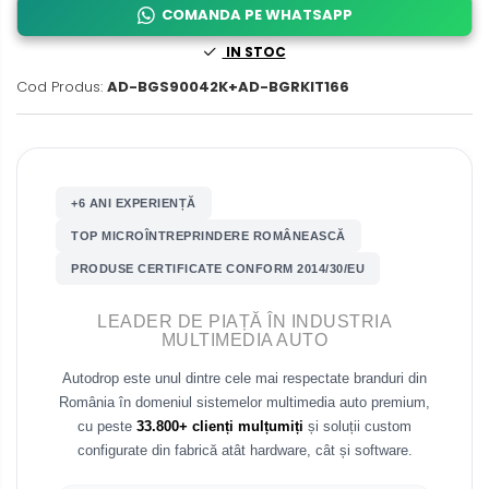
COMANDA PE WHATSAPP
Fiat
Rame adaptoare Dodge
IN STOC
Cod Produs:
AD-BGS90042K+AD-BGRKIT166
Jeep
Rame adaptoare Chrysler
Volvo
Rame adaptoare Isuzu
Iveco
Rame adaptoare Subaru
+6 ANI EXPERIENȚĂ
TOP MICROÎNTREPRINDERE ROMÂNEASCĂ
Porsche
Rame adaptoare Iveco
PRODUSE CERTIFICATE CONFORM 2014/30/EU
Ssangyong
Rame adaptoare Smart
LEADER DE PIAȚĂ ÎN INDUSTRIA
MULTIMEDIA AUTO
Daihatsu
Rame adaptoare Land Rover
Autodrop este unul dintre cele mai respectate branduri din
Dodge
România în domeniul sistemelor multimedia auto premium,
Rame adaptoare Ssangyong
cu peste
33.800+ clienți mulțumiți
și soluții custom
Rame adaptoare Hummer
configurate din fabrică atât hardware, cât și software.