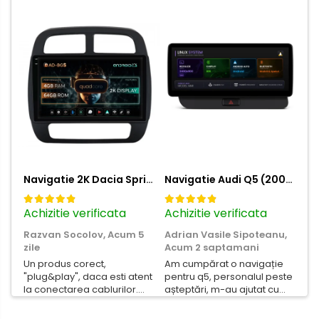
Navigatie 2K Dacia Spring (2021- Prezent), Android, S-Quadcore / 4GB RAM + 64GB ROM, 9.5 Inch - AD-BGS90042K+AD-BGRKIT366V4s
Navigatie Audi Q5 (2009-2017), Linux OS & OEM, MMI 3G, CarPlay & Android Auto Wireless, MirrorLink, Camera AHD, 12.3 Inch - AD-BGAALNXH+AD-BGRKITQ5002
Achizitie verificata
Achizitie verificata
Ac
Razvan Socolov,
Acum 5
Adrian Vasile Sipoteanu,
Eu
zile
Acum 2 saptamani
Per
Un produs corect,
Am cumpărat o navigație
de
"plug&play", daca esti atent
pentru q5, personalul peste
fas
la conectarea cablurilor.
așteptări, m-au ajutat cu
Noroc cu asistenta
informații foarte prompt
Autodrop, care a fost foarte
deși i-am deranjat în