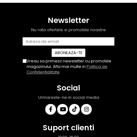
prietenoasa si dispusa sa
repetate rânduri. Foarte
ajute. M-a indrumat pas cu
serviabili, livrare rapidă,
pas si mi-a atras atentia ca
suport tehnic, totul
Newsletter
nu era conectat cablul de
impecabil, o să revin la ei și
video de la camera OE...
pentru vi...
Nu rata ofertele si promotiile noastre
Vreau sa primesc newsletter cu promotiile
magazinului. Afla mai multe in
Politica de
Confidentialitate
Social
Urmareste-ne in social media
Suport clienti