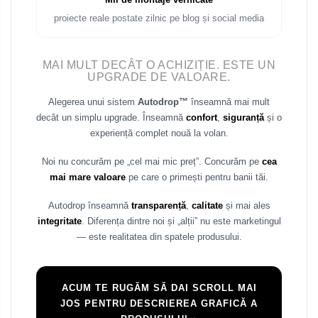
proiecte reale postate zilnic pe blog și social media
MAI MULT DECÂT O ACHIZIȚIE. ESTE UN
UPGRADE DE VALOARE.
Alegerea unui sistem
Autodrop™
înseamnă mai mult
decât un simplu upgrade. Înseamnă
confort
,
siguranță
și o
experiență complet nouă la volan.
Noi nu concurăm pe „cel mai mic preț”. Concurăm pe
cea
mai mare valoare
pe care o primești pentru banii tăi.
Autodrop înseamnă
transparență
,
calitate
și mai ales
integritate
. Diferența dintre noi și „alții” nu este marketingul
— este realitatea din spatele produsului.
ACUM TE RUGĂM SĂ DAI SCROLL MAI
JOS PENTRU DESCRIEREA GRAFICĂ A