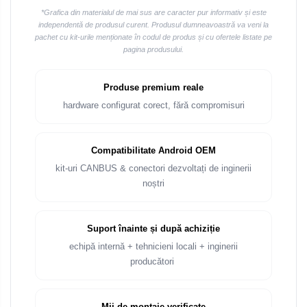
*Grafica din materialul de mai sus are caracter pur informativ și este
independentă de produsul curent. Produsul dumneavoastră va veni la
pachet cu kit-urile menționate în codul de produs și cu ofertele listate pe
pagina produsului.
Produse premium reale
hardware configurat corect, fără compromisuri
Compatibilitate Android OEM
kit-uri CANBUS & conectori dezvoltați de inginerii
noștri
Suport înainte și după achiziție
echipă internă + tehnicieni locali + inginerii
producători
Mii de montaje verificate