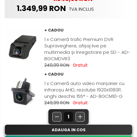
Nissan
1.349,99 RON
Rame adaptoare Daihatsu
TVA INCLUS
Mitsubishi
Rame adaptoare Mazda
+ CADOU
Land Rover
Rame adaptoare Kia
1 x Cameră trafic Premium DVR
Supraveghere, afișaj live pe
Mazda
Rame adaptoare Alfa Romeo
multimedia și înregistrare pe SD - AD-
BGCMDVR3
Honda
Rame adaptoare Nissan
249,99 RON
Gratuit
+ CADOU
Citroen
Rame adaptoare Fiat
1 x Cameră auto video marșarier cu
infraroșu AHD, rezoluție 1920x1080P,
Isuzu
Rame adaptoare Hyundai
unghi deschis 155° - AD-BGCM10-G
249,99 RON
Gratuit
Chrysler
Rame adaptoare Chevrolet
Subaru
Rame adaptoare Mitsubishi
ADAUGA IN COS
Smart
Rame adaptoare Jeep