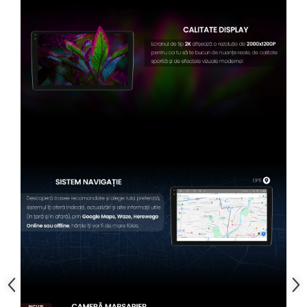
Conectică BMW
Conectică Volkswagen
Conectică Mercedes Benz
Conectică Ford
Conectică Opel
Conectică Skoda
Conectică Honda
Conectică Chevrolet
Conectică Suzuki
Conectică Renault