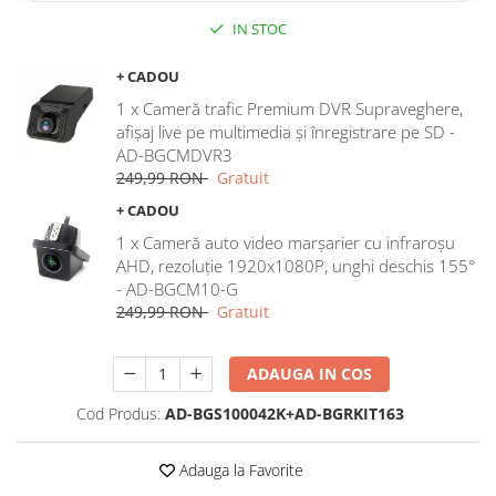
IN STOC
Rame adaptoare Dodge
+ CADOU
Rame adaptoare Chrysler
1 x Cameră trafic Premium DVR Supraveghere,
afișaj live pe multimedia și înregistrare pe SD -
Rame adaptoare Isuzu
AD-BGCMDVR3
249,99 RON
Gratuit
Rame adaptoare Subaru
+ CADOU
Rame adaptoare Iveco
1 x Cameră auto video marșarier cu infraroșu
AHD, rezoluție 1920x1080P, unghi deschis 155°
- AD-BGCM10-G
Rame adaptoare Smart
249,99 RON
Gratuit
Rame adaptoare Land Rover
ADAUGA IN COS
Rame adaptoare Ssangyong
Cod Produs:
AD-BGS100042K+AD-BGRKIT163
Rame adaptoare Hummer
Adauga la Favorite
Camere marșarier auto