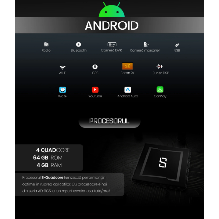
Camere Renault
Camere Fiat
Camere Citroen
Camere Peugeot
Camere Fiat
Camere înregistrare trafic
Accesorii multimedia
Conectică Auto
Conectică Auto
Conectică Audi