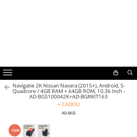
Toate Produsele
Navigații auto dedicate
Navigatii Dedicate
BMW
Volkswagen
Navigatie 2K Nissan Navara (2015+), Android, S-
Quadcore / 4GB RAM + 64GB ROM, 10.36 Inch -
Audi
AD-BGS100042K+AD-BGRKIT163
+ CADOU
Mercedes Benz
AD-BGS
Ford
-16%
Skoda