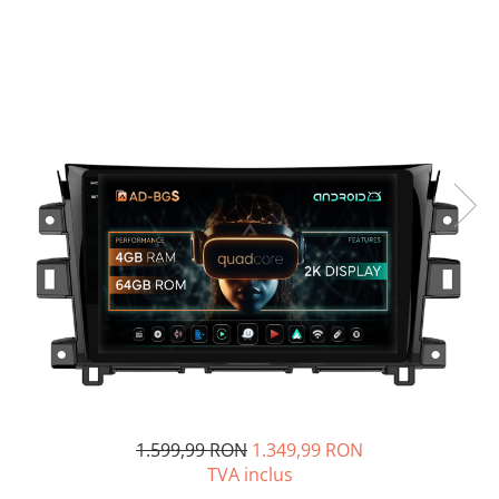
Opel
Dacia
Peugeot
Hyundai
Toyota
Seat
Kia
Chevrolet
Suzuki
1.599,99 RON
1.349,99 RON
TVA inclus
Renault