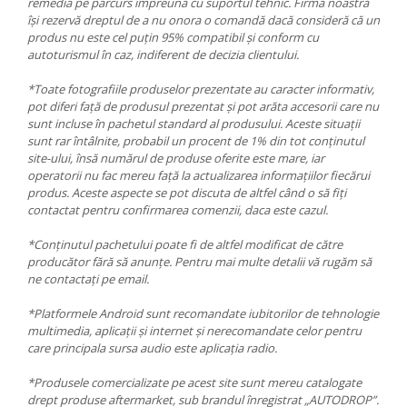
remedia pe parcurs împreună cu suportul tehnic. Firma noastră
își rezervă dreptul de a nu onora o comandă dacă consideră că un
produs nu este cel puțin 95% compatibil și conform cu
autoturismul în caz, indiferent de decizia clientului.
*Toate fotografiile produselor prezentate au caracter informativ,
pot diferi față de produsul prezentat și pot arăta accesorii care nu
sunt incluse în pachetul standard al produsului. Aceste situații
sunt rar întâlnite, probabil un procent de 1% din tot conținutul
site-ului, însă numărul de produse oferite este mare, iar
operatorii nu fac mereu față la actualizarea informațiilor fiecărui
produs. Aceste aspecte se pot discuta de altfel când o să fiți
contactat pentru confirmarea comenzii, daca este cazul.
*Conținutul pachetului poate fi de altfel modificat de către
producător fără să anunțe. Pentru mai multe detalii vă rugăm să
ne contactați pe email.
*Platformele Android sunt recomandate iubitorilor de tehnologie
multimedia, aplicații și internet și nerecomandate celor pentru
care principala sursa audio este aplicația radio.
*Produsele comercializate pe acest site sunt mereu catalogate
drept produse aftermarket, sub brandul înregistrat „AUTODROP”.