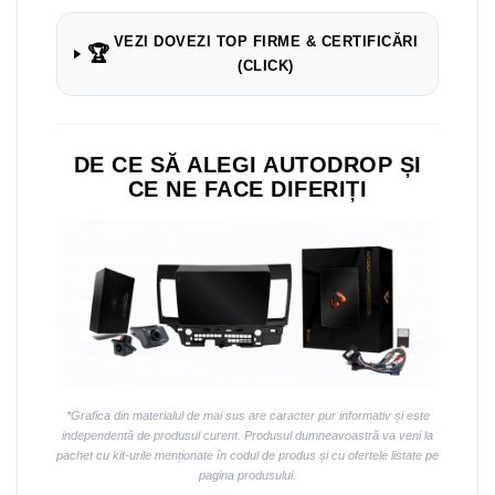
Navigații auto universale
Navigații universale 2DIN
VEZI DOVEZI TOP FIRME & CERTIFICĂRI
🏆
Navigații universale 1DIN
(CLICK)
Rame adaptoare auto
Rame adaptoare auto
DE CE SĂ ALEGI AUTODROP ȘI
CE NE FACE DIFERIȚI
Rame adaptoare Volkswagen
Rame adaptoare Ford
Rame adaptoare M-Benz
Rame adaptoare Opel
Rame adaptoare Skoda
*Grafica din materialul de mai sus are caracter pur informativ și este
independentă de produsul curent. Produsul dumneavoastră va veni la
Rame adaptoare Suzuki
pachet cu kit-urile menționate în codul de produs și cu ofertele listate pe
pagina produsului.