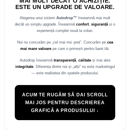
MAI MULT DECÂT O ACHIZIȚIE.
Rame adaptoare Daihatsu
ESTE UN UPGRADE DE VALOARE.
Alegerea unui sistem
Autodrop™
înseamnă mai mult
Rame adaptoare Mazda
decât un simplu upgrade. Înseamnă
confort
,
siguranță
și o
experiență complet nouă la volan.
Rame adaptoare Kia
Noi nu concurăm pe „cel mai mic preț”. Concurăm pe
cea
Rame adaptoare Alfa Romeo
mai mare valoare
pe care o primești pentru banii tăi.
Rame adaptoare Nissan
Autodrop înseamnă
transparență
,
calitate
și mai ales
integritate
. Diferența dintre noi și „alții” nu este marketingul
Rame adaptoare Fiat
— este realitatea din spatele produsului.
Rame adaptoare Hyundai
ACUM TE RUGĂM SĂ DAI SCROLL
Rame adaptoare Chevrolet
MAI JOS PENTRU DESCRIEREA
GRAFICĂ A PRODUSULUI ↓
Rame adaptoare Mitsubishi
Rame adaptoare Jeep