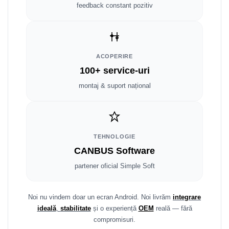
Smart
feedback constant pozitiv
Fiat
Jeep
ACOPERIRE
100+ service-uri
Volvo
montaj & suport național
Iveco
Porsche
TEHNOLOGIE
Ssangyong
CANBUS Software
partener oficial Simple Soft
Daihatsu
Dodge
Noi nu vindem doar un ecran Android. Noi livrăm
integrare
ideală
,
stabilitate
și o experiență
OEM
reală — fără
Navigații auto universale
compromisuri.