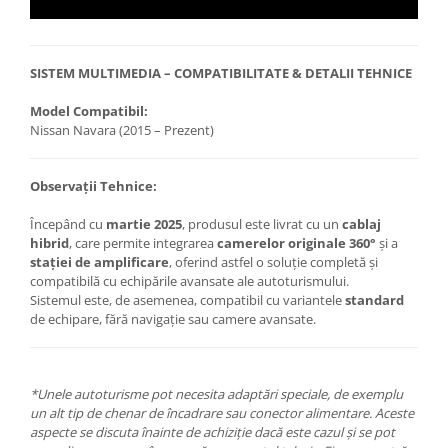
SISTEM MULTIMEDIA – COMPATIBILITATE & DETALII TEHNICE
Model Compatibil:
Nissan Navara (2015 – Prezent)
Observații Tehnice:
Începând cu
martie 2025
, produsul este livrat cu un
cablaj
hibrid
, care permite integrarea
camerelor originale 360°
și a
stației de amplificare
, oferind astfel o soluție completă și
compatibilă cu echipările avansate ale autoturismului.
Sistemul este, de asemenea, compatibil cu variantele
standard
de echipare, fără navigație sau camere avansate.
*Unele autoturisme pot necesita adaptări speciale, de exemplu
un alt tip de chenar de încadrare sau conector alimentare. Aceste
aspecte se discuta înainte de achiziție dacă este cazul și se pot