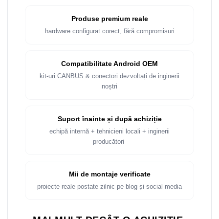
Rame adaptoare Dacia
Produse premium reale
Rame adaptoare Audi
hardware configurat corect, fără compromisuri
Rame adaptoare BMW
Compatibilitate Android OEM
Rame adaptoare Seat
kit-uri CANBUS & conectori dezvoltați de inginerii
noștri
Rame adaptoare Renault
Rame adaptoare Volvo
Suport înainte și după achiziție
echipă internă + tehnicieni locali + inginerii
Rame adaptoare Honda
producători
Rame Adaptoare Porsche
Mii de montaje verificate
Rame adaptoare Peugeot
proiecte reale postate zilnic pe blog și social media
Rame adaptoare Citroen