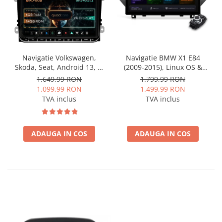
Navigatie Volkswagen,
Navigatie BMW X1 E84
Skoda, Seat, Android 13, S-
(2009-2015), Linux OS &
Quadcore / 4GB RAM +
OEM, Varianta iDrive,
1.649,99 RON
1.799,99 RON
64GB ROM, 9 Inch - AD-
CarPlay & Android Auto
1.099,99 RON
1.499,99 RON
BGSW94L
Wireless, MirrorLink,
TVA inclus
TVA inclus
Camera AHD, 12.3 Inch -
AD-BGBMLNX12+AD-
BGRKITBM004
ADAUGA IN COS
ADAUGA IN COS