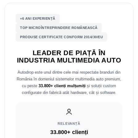
Nissan
+6 ANI EXPERIENȚĂ
Mitsubishi
TOP MICROÎNTREPRINDERE ROMÂNEASCĂ
PRODUSE CERTIFICATE CONFORM 2014/30/EU
Land Rover
LEADER DE PIAȚĂ ÎN
Mazda
INDUSTRIA MULTIMEDIA AUTO
Honda
Autodrop este unul dintre cele mai respectate branduri din
România în domeniul sistemelor multimedia auto premium,
Citroen
cu peste
33.800+ clienți mulțumiți
și soluții custom
configurate din fabrică atât hardware, cât și software.
Isuzu
Chrysler
RELEVANȚĂ
Subaru
33.800+ clienți