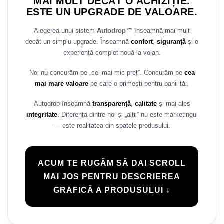
MAI MULT DECÂT O ACHIZIȚIE.
ESTE UN UPGRADE DE VALOARE.
Alegerea unui sistem
Autodrop™
înseamnă mai mult
decât un simplu upgrade. Înseamnă
confort
,
siguranță
și o
experiență complet nouă la volan.
Noi nu concurăm pe „cel mai mic preț”. Concurăm pe
cea
mai mare valoare
pe care o primești pentru banii tăi.
Autodrop înseamnă
transparență
,
calitate
și mai ales
integritate
. Diferența dintre noi și „alții” nu este marketingul
— este realitatea din spatele produsului.
ACUM TE RUGĂM SĂ DAI SCROLL
MAI JOS PENTRU DESCRIEREA
GRAFICĂ A PRODUSULUI ↓