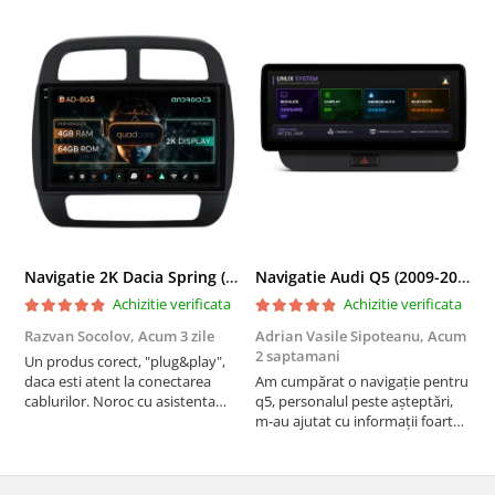
Navigatie 2K Dacia Spring (2021- Prezent), Android, S-Quadcore / 4GB RAM + 64GB ROM, 9.5 Inch - AD-BGS90042K+AD-BGRKIT366V4s
Navigatie Audi Q5 (2009-2017), Linux OS & OEM, MMI 3G, CarPlay & Android Auto Wireless, MirrorLink, Camera AHD, 12.3 Inch - AD-BGAALNXH+AD-BGRKITQ5002
Achizitie verificata
Achizitie verificata
Razvan Socolov,
Acum 3 zile
Adrian Vasile Sipoteanu,
Acum
E
2 saptamani
Un produs corect, "plug&play",
P
daca esti atent la conectarea
Am cumpărat o navigație pentru
d
cablurilor. Noroc cu asistenta
q5, personalul peste așteptări,
f
Autodrop, care a fost foarte
m-au ajutat cu informații foarte
prietenoasa si dispusa sa ajute.
prompt deși i-am deranjat în
M-a indrumat pas cu pas si mi-a
repetate rânduri. Foarte
atras atentia ca nu era conectat
serviabili, livrare rapidă, suport