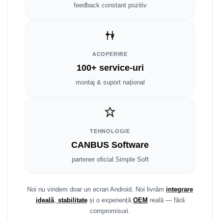
Fiat
Rame adaptoare Dodge
feedback constant pozitiv
Jeep
Rame adaptoare Chrysler
Volvo
Rame adaptoare Isuzu
ACOPERIRE
100+ service-uri
Iveco
Rame adaptoare Subaru
montaj & suport național
Porsche
Rame adaptoare Iveco
Ssangyong
Rame adaptoare Smart
TEHNOLOGIE
Daihatsu
Rame adaptoare Land Rover
CANBUS Software
Dodge
Rame adaptoare Ssangyong
partener oficial Simple Soft
Rame adaptoare Hummer
Noi nu vindem doar un ecran Android. Noi livrăm
integrare
ideală
,
stabilitate
și o experiență
OEM
reală — fără
compromisuri.