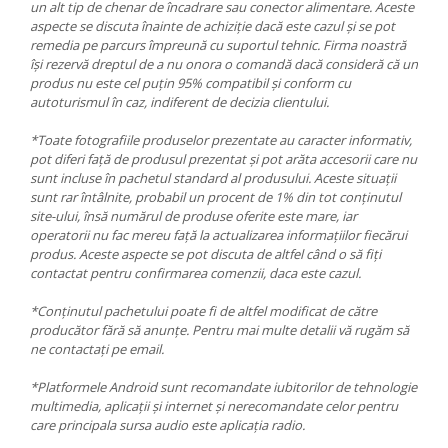
un alt tip de chenar de încadrare sau conector alimentare. Aceste
aspecte se discuta înainte de achiziție dacă este cazul și se pot
remedia pe parcurs împreună cu suportul tehnic. Firma noastră
își rezervă dreptul de a nu onora o comandă dacă consideră că un
produs nu este cel puțin 95% compatibil și conform cu
autoturismul în caz, indiferent de decizia clientului.
*Toate fotografiile produselor prezentate au caracter informativ,
pot diferi față de produsul prezentat și pot arăta accesorii care nu
sunt incluse în pachetul standard al produsului. Aceste situații
sunt rar întâlnite, probabil un procent de 1% din tot conținutul
site-ului, însă numărul de produse oferite este mare, iar
operatorii nu fac mereu față la actualizarea informațiilor fiecărui
produs. Aceste aspecte se pot discuta de altfel când o să fiți
contactat pentru confirmarea comenzii, daca este cazul.
*Conținutul pachetului poate fi de altfel modificat de către
producător fără să anunțe. Pentru mai multe detalii vă rugăm să
ne contactați pe email.
*Platformele Android sunt recomandate iubitorilor de tehnologie
multimedia, aplicații și internet și nerecomandate celor pentru
care principala sursa audio este aplicația radio.