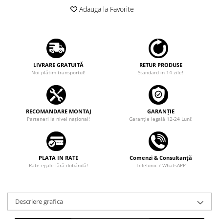
Adauga la Favorite
LIVRARE GRATUITĂ
RETUR PRODUSE
Noi plătim transportul!
Standard in 14 zile!
RECOMANDARE MONTAJ
GARANȚIE
Parteneri la nivel național!
Garanţie legală 12-24 Luni!
PLATA IN RATE
Comenzi & Consultanță
Rate egale fără dobândă!
Telefonic / WhatsAPP
Descriere grafica