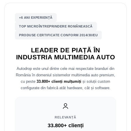
Mitsubishi
Rame adaptoare Mazda
+6 ANI EXPERIENȚĂ
Land Rover
Rame adaptoare Kia
TOP MICROÎNTREPRINDERE ROMÂNEASCĂ
PRODUSE CERTIFICATE CONFORM 2014/30/EU
Mazda
Rame adaptoare Alfa Romeo
LEADER DE PIAȚĂ ÎN
Honda
Rame adaptoare Nissan
INDUSTRIA MULTIMEDIA AUTO
Citroen
Rame adaptoare Fiat
Autodrop este unul dintre cele mai respectate branduri din
România în domeniul sistemelor multimedia auto premium,
Isuzu
Rame adaptoare Hyundai
cu peste
33.800+ clienți mulțumiți
și soluții custom
configurate din fabrică atât hardware, cât și software.
Chrysler
Rame adaptoare Chevrolet
Subaru
Rame adaptoare Mitsubishi
Smart
Rame adaptoare Jeep
RELEVANȚĂ
33.800+ clienți