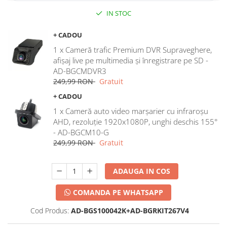
IN STOC
+ CADOU
1 x Cameră trafic Premium DVR Supraveghere,
afișaj live pe multimedia și înregistrare pe SD -
AD-BGCMDVR3
249,99 RON
Gratuit
+ CADOU
1 x Cameră auto video marșarier cu infraroșu
AHD, rezoluție 1920x1080P, unghi deschis 155°
- AD-BGCM10-G
249,99 RON
Gratuit
ADAUGA IN COS
COMANDA PE WHATSAPP
Cod Produs:
AD-BGS100042K+AD-BGRKIT267V4