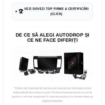
VEZI DOVEZI TOP FIRME & CERTIFICĂRI
🏆
(CLICK)
DE CE SĂ ALEGI AUTODROP ȘI
CE NE FACE DIFERIȚI
*Grafica din materialul de mai sus are caracter pur informativ și este
independentă de produsul curent. Produsul dumneavoastră va veni la
pachet cu kit-urile menționate în codul de produs și cu ofertele listate pe
pagina produsului.