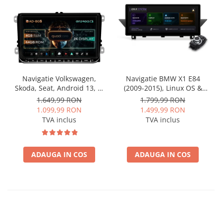
Navigatie Volkswagen,
Navigatie BMW X1 E84
Skoda, Seat, Android 13, S-
(2009-2015), Linux OS &
Quadcore / 4GB RAM +
OEM, Varianta iDrive,
1.649,99 RON
1.799,99 RON
64GB ROM, 9 Inch - AD-
CarPlay & Android Auto
1.099,99 RON
1.499,99 RON
BGSW94L
Wireless, MirrorLink,
TVA inclus
TVA inclus
Camera AHD, 12.3 Inch -
AD-BGBMLNX12+AD-
BGRKITBM004
ADAUGA IN COS
ADAUGA IN COS