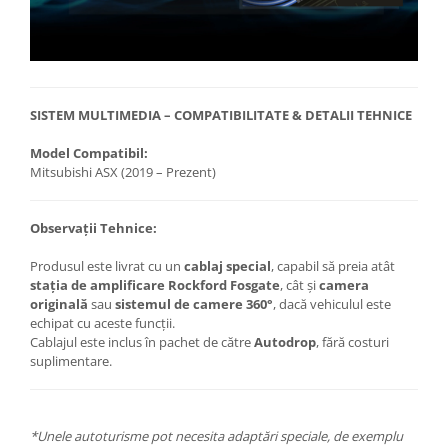
SISTEM MULTIMEDIA – COMPATIBILITATE & DETALII TEHNICE
Model Compatibil:
Mitsubishi ASX (2019 – Prezent)
Observații Tehnice:
Produsul este livrat cu un
cablaj special
, capabil să preia atât
stația de amplificare Rockford Fosgate
, cât și
camera
originală
sau
sistemul de camere 360°
, dacă vehiculul este
echipat cu aceste funcții.
Cablajul este inclus în pachet de către
Autodrop
, fără costuri
suplimentare.
*Unele autoturisme pot necesita adaptări speciale, de exemplu