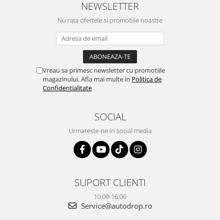
cablul de video de la camera
tehnic, totul impecabil, o să revin
NEWSLETTER
OE...
la ei și pentru vi...
Nu rata ofertele si promotiile noastre
Vreau sa primesc newsletter cu promotiile
magazinului. Afla mai multe in
Politica de
Confidentialitate
SOCIAL
Urmareste-ne in social media
SUPORT CLIENTI
10:00-16:00
Service@autodrop.ro