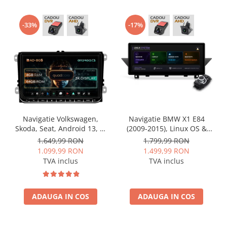
-33%
-17%
Navigatie Volkswagen,
Navigatie BMW X1 E84
Skoda, Seat, Android 13, S-
(2009-2015), Linux OS &
Quadcore / 4GB RAM +
OEM, Varianta iDrive,
1.649,99 RON
1.799,99 RON
64GB ROM, 9 Inch - AD-
CarPlay & Android Auto
1.099,99 RON
1.499,99 RON
BGSW94L
Wireless, MirrorLink,
TVA inclus
TVA inclus
Camera AHD, 12.3 Inch -
AD-BGBMLNX12+AD-
BGRKITBM004
ADAUGA IN COS
ADAUGA IN COS