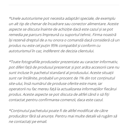
*Unele autoturisme pot necesita adaptări speciale, de exemplu
un alt tip de chenar de încadrare sau conector alimentare. Aceste
aspecte se discuta înainte de achiziție dacă este cazul și se pot
remedia pe parcurs împreună cu suportul tehnic. Firma noastră
își rezervă dreptul de a nu onora o comandă dacă consideră că un
produs nu este cel puțin 95% compatibil și conform cu
autoturismul în caz, indiferent de decizia clientului.
*Toate fotografiile produselor prezentate au caracter informativ,
pot diferi față de produsul prezentat și pot arăta accesorii care nu
sunt incluse în pachetul standard al produsului. Aceste situații
sunt rar întâlnite, probabil un procent de 1% din tot conținutul
site-ului, însă numărul de produse oferite este mare, iar
operatorii nu fac mereu față la actualizarea informațiilor fiecărui
produs. Aceste aspecte se pot discuta de altfel când o să fiți
contactat pentru confirmarea comenzii, daca este cazul.
*Conținutul pachetului poate fi de altfel modificat de către
producător fără să anunțe. Pentru mai multe detalii vă rugăm să
ne contactați pe email.