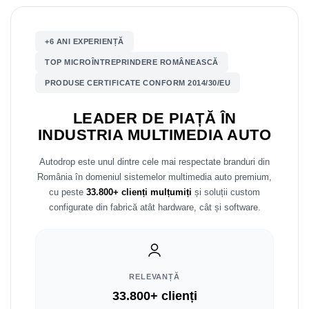
Mitsubishi
Rame adaptoare Mazda
+6 ANI EXPERIENȚĂ
Land Rover
Rame adaptoare Kia
TOP MICROÎNTREPRINDERE ROMÂNEASCĂ
PRODUSE CERTIFICATE CONFORM 2014/30/EU
Mazda
Rame adaptoare Alfa Romeo
LEADER DE PIAȚĂ ÎN
Honda
Rame adaptoare Nissan
INDUSTRIA MULTIMEDIA AUTO
Citroen
Rame adaptoare Fiat
Autodrop este unul dintre cele mai respectate branduri din
România în domeniul sistemelor multimedia auto premium,
Isuzu
Rame adaptoare Hyundai
cu peste
33.800+ clienți mulțumiți
și soluții custom
configurate din fabrică atât hardware, cât și software.
Chrysler
Rame adaptoare Chevrolet
Subaru
Rame adaptoare Mitsubishi
Smart
Rame adaptoare Jeep
RELEVANȚĂ
33.800+ clienți