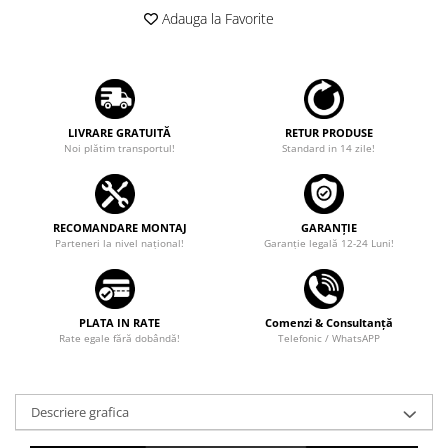
Adauga la Favorite
LIVRARE GRATUITĂ
RETUR PRODUSE
Noi plătim transportul!
Standard in 14 zile!
RECOMANDARE MONTAJ
GARANȚIE
Parteneri la nivel național!
Garanţie legală 12-24 Luni!
PLATA IN RATE
Comenzi & Consultanță
Rate egale fără dobândă!
Telefonic / WhatsAPP
Descriere grafica