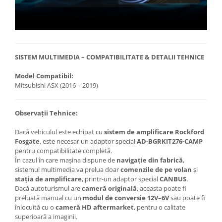
SISTEM MULTIMEDIA – COMPATIBILITATE & DETALII TEHNICE
Model Compatibil:
Mitsubishi ASX (2016 – 2019)
Observații Tehnice:
Dacă vehiculul este echipat cu
sistem de amplificare Rockford
Fosgate
, este necesar un adaptor special
AD-BGRKIT276-CAMP
pentru compatibilitate completă.
În cazul în care mașina dispune de
navigație din fabrică
,
sistemul multimedia va prelua doar
comenzile de pe volan
și
stația de amplificare
, printr-un adaptor special
CANBUS
.
Dacă autoturismul are
cameră originală
, aceasta poate fi
preluată manual cu un
modul de conversie 12V–6V
sau poate fi
înlocuită cu o
cameră HD aftermarket
, pentru o calitate
superioară a imaginii.