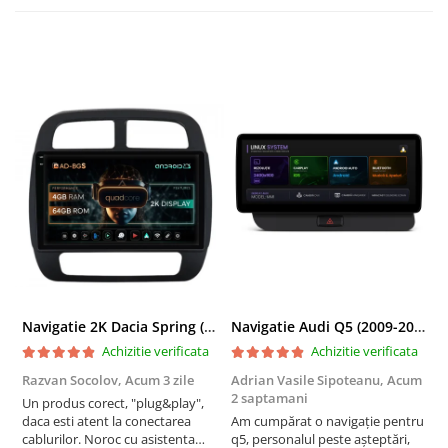
Navigatie 2K Dacia Spring (2021- Prezent), Android, S-Quadcore / 4GB RAM + 64GB ROM, 9.5 Inch - AD-BGS90042K+AD-BGRKIT366V4s
Navigatie Audi Q5 (2009-2017), Linux OS & OEM, MMI 3G, CarPlay & Android Auto Wireless, MirrorLink, Camera AHD, 12.3 Inch - AD-BGAALNXH+AD-BGRKITQ5002
Achizitie verificata
Achizitie verificata
Razvan Socolov,
Acum 3 zile
Adrian Vasile Sipoteanu,
Acum
E
2 saptamani
Un produs corect, "plug&play",
P
daca esti atent la conectarea
Am cumpărat o navigație pentru
d
cablurilor. Noroc cu asistenta
q5, personalul peste așteptări,
f