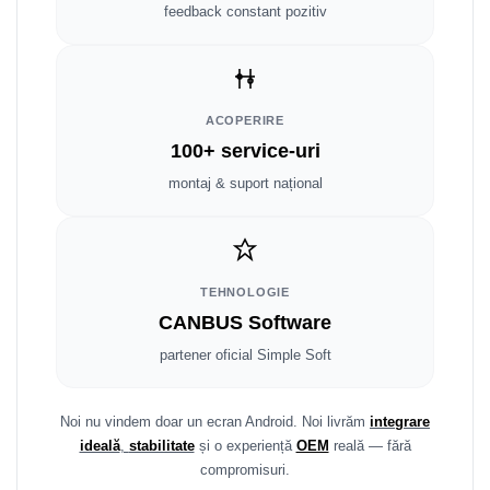
Fiat
Rame adaptoare Dodge
feedback constant pozitiv
Jeep
Rame adaptoare Chrysler
Volvo
Rame adaptoare Isuzu
ACOPERIRE
100+ service-uri
Iveco
Rame adaptoare Subaru
montaj & suport național
Porsche
Rame adaptoare Iveco
Ssangyong
Rame adaptoare Smart
TEHNOLOGIE
Daihatsu
Rame adaptoare Land Rover
CANBUS Software
Dodge
Rame adaptoare Ssangyong
partener oficial Simple Soft
Rame adaptoare Hummer
Noi nu vindem doar un ecran Android. Noi livrăm
integrare
ideală
,
stabilitate
și o experiență
OEM
reală — fără
compromisuri.