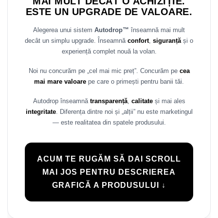
MAI MULT DECÂT O ACHIZIȚIE.
ESTE UN UPGRADE DE VALOARE.
Alegerea unui sistem
Autodrop™
înseamnă mai mult
decât un simplu upgrade. Înseamnă
confort
,
siguranță
și o
experiență complet nouă la volan.
Noi nu concurăm pe „cel mai mic preț”. Concurăm pe
cea
mai mare valoare
pe care o primești pentru banii tăi.
Autodrop înseamnă
transparență
,
calitate
și mai ales
integritate
. Diferența dintre noi și „alții” nu este marketingul
— este realitatea din spatele produsului.
ACUM TE RUGĂM SĂ DAI SCROLL
MAI JOS PENTRU DESCRIEREA
GRAFICĂ A PRODUSULUI ↓