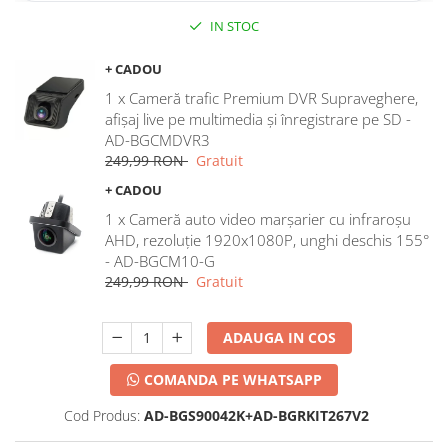
IN STOC
+ CADOU
1 x Cameră trafic Premium DVR Supraveghere,
afișaj live pe multimedia și înregistrare pe SD -
AD-BGCMDVR3
249,99 RON
Gratuit
+ CADOU
1 x Cameră auto video marșarier cu infraroșu
AHD, rezoluție 1920x1080P, unghi deschis 155°
- AD-BGCM10-G
249,99 RON
Gratuit
ADAUGA IN COS
COMANDA PE WHATSAPP
Cod Produs:
AD-BGS90042K+AD-BGRKIT267V2