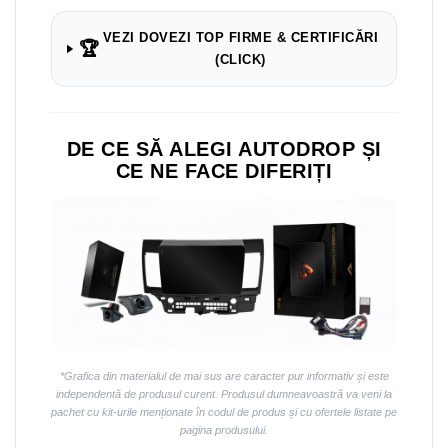
VEZI DOVEZI TOP FIRME & CERTIFICĂRI
🏆
(CLICK)
DE CE SĂ ALEGI AUTODROP ȘI
CE NE FACE DIFERIȚI
*Grafica din materialul de mai sus are caracter pur informativ și este
independentă de produsul curent. Produsul dumneavoastră va veni la
pachet cu kit-urile menționate în codul de produs și cu ofertele listate pe
pagina produsului.