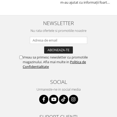
Autodrop, care a fost foarte
m-au ajutat cu informații foarte
prietenoasa si dispusa sa ajute.
prompt deși i-am deranjat în
M-a indrumat pas cu pas si mi-a
repetate rânduri. Foarte
atras atentia ca nu era conectat
serviabili, livrare rapidă, suport
cablul de video de la camera
tehnic, totul impecabil, o să revin
NEWSLETTER
OE...
la ei și pentru vi...
Nu rata ofertele si promotiile noastre
Vreau sa primesc newsletter cu promotiile
magazinului. Afla mai multe in
Politica de
Confidentialitate
SOCIAL
Urmareste-ne in social media
SUPORT CLIENTI