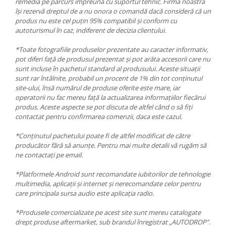
remedia pe parcurs împreună cu suportul tehnic. Firma noastră
își rezervă dreptul de a nu onora o comandă dacă consideră că un
produs nu este cel puțin 95% compatibil și conform cu
autoturismul în caz, indiferent de decizia clientului.
*Toate fotografiile produselor prezentate au caracter informativ,
pot diferi față de produsul prezentat și pot arăta accesorii care nu
sunt incluse în pachetul standard al produsului. Aceste situații
sunt rar întâlnite, probabil un procent de 1% din tot conținutul
site-ului, însă numărul de produse oferite este mare, iar
operatorii nu fac mereu față la actualizarea informațiilor fiecărui
produs. Aceste aspecte se pot discuta de altfel când o să fiți
contactat pentru confirmarea comenzii, daca este cazul.
*Conținutul pachetului poate fi de altfel modificat de către
producător fără să anunțe. Pentru mai multe detalii vă rugăm să
ne contactați pe email.
*Platformele Android sunt recomandate iubitorilor de tehnologie
multimedia, aplicații și internet și nerecomandate celor pentru
care principala sursa audio este aplicația radio.
*Produsele comercializate pe acest site sunt mereu catalogate
drept produse aftermarket, sub brandul înregistrat „AUTODROP”.