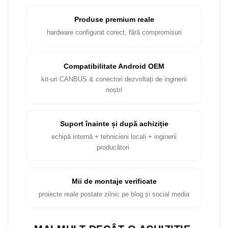
Rame adaptoare Dacia
Produse premium reale
Rame adaptoare Audi
hardware configurat corect, fără compromisuri
Rame adaptoare BMW
Compatibilitate Android OEM
Rame adaptoare Seat
kit-uri CANBUS & conectori dezvoltați de inginerii
noștri
Rame adaptoare Renault
Rame adaptoare Volvo
Suport înainte și după achiziție
echipă internă + tehnicieni locali + inginerii
Rame adaptoare Honda
producători
Rame Adaptoare Porsche
Mii de montaje verificate
Rame adaptoare Peugeot
proiecte reale postate zilnic pe blog și social media
Rame adaptoare Citroen