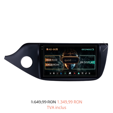
Opel
Dacia
Peugeot
Hyundai
Toyota
Seat
Kia
Chevrolet
Suzuki
1.649,99 RON
1.349,99 RON
TVA inclus
Renault