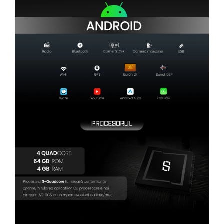
Camere Renault
Camere Fiat
Camere Citroen
Camere Peugeot
Camere Fiat
Camere înregistrare trafic
Accesorii multimedia
Conectică Auto
Conectică Auto
Conectică Audi