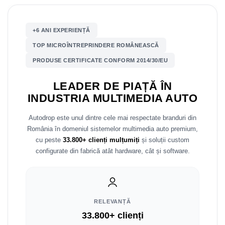
Nissan
+6 ANI EXPERIENȚĂ
Mitsubishi
TOP MICROÎNTREPRINDERE ROMÂNEASCĂ
PRODUSE CERTIFICATE CONFORM 2014/30/EU
Land Rover
LEADER DE PIAȚĂ ÎN
Mazda
INDUSTRIA MULTIMEDIA AUTO
Honda
Autodrop este unul dintre cele mai respectate branduri din
România în domeniul sistemelor multimedia auto premium,
Citroen
cu peste
33.800+ clienți mulțumiți
și soluții custom
configurate din fabrică atât hardware, cât și software.
Isuzu
Chrysler
RELEVANȚĂ
Subaru
33.800+ clienți