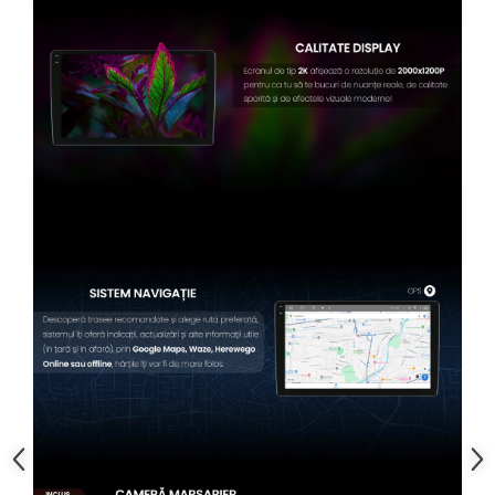
Conectică BMW
Conectică Volkswagen
Conectică Mercedes Benz
Conectică Ford
Conectică Opel
Conectică Skoda
Conectică Honda
Conectică Chevrolet
Conectică Suzuki
Conectică Renault