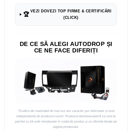
Navigații auto universale
Navigații universale 2DIN
VEZI DOVEZI TOP FIRME & CERTIFICĂRI
🏆
Navigații universale 1DIN
(CLICK)
Rame adaptoare auto
Rame adaptoare auto
DE CE SĂ ALEGI AUTODROP ȘI
CE NE FACE DIFERIȚI
Rame adaptoare Volkswagen
Rame adaptoare Ford
Rame adaptoare M-Benz
Rame adaptoare Opel
Rame adaptoare Skoda
*Grafica din materialul de mai sus are caracter pur informativ și este
independentă de produsul curent. Produsul dumneavoastră va veni la
Rame adaptoare Suzuki
pachet cu kit-urile menționate în codul de produs și cu ofertele listate pe
pagina produsului.