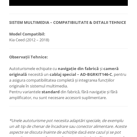
SISTEM MULTIMEDIA – COMPATIBILITATE & DETALII TEHNICE
Model Compatibil:
Kia Ceed (2012 – 2018)
Observații Tehnice:
Autoturismele echipate cu
navigație din fabrică
și
cameră
originală
necesită un
cablaj special – AD-BGRKIT146-C
, pentru
a asigura compatibilitatea completă și integrarea funcțiilor
originale în sistemul multimedia.
Pentru variantele
standard
din fabrică, fără navigație și fără
amplificator, nu sunt necesare accesorii suplimentare.
*Unele autoturisme pot necesita adaptări speciale, de exemplu
un alt tip de chenar de încadrare sau conector alimentare. Aceste
aspecte se discuta înainte de achiziție dacă este cazul și se pot