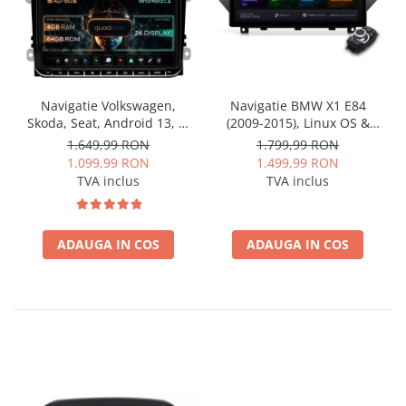
Navigatie Volkswagen,
Navigatie BMW X1 E84
Skoda, Seat, Android 13, S-
(2009-2015), Linux OS &
Quadcore / 4GB RAM +
OEM, Varianta iDrive,
1.649,99 RON
1.799,99 RON
64GB ROM, 9 Inch - AD-
CarPlay & Android Auto
1.099,99 RON
1.499,99 RON
BGSW94L
Wireless, MirrorLink,
TVA inclus
TVA inclus
Camera AHD, 12.3 Inch -
AD-BGBMLNX12+AD-
BGRKITBM004
ADAUGA IN COS
ADAUGA IN COS