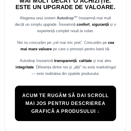
MAI MULT DECÂT O ACHIZIȚIE.
Rame adaptoare Daihatsu
ESTE UN UPGRADE DE VALOARE.
Alegerea unui sistem
Autodrop™
înseamnă mai mult
Rame adaptoare Mazda
decât un simplu upgrade. Înseamnă
confort
,
siguranță
și o
experiență complet nouă la volan.
Rame adaptoare Kia
Noi nu concurăm pe „cel mai mic preț”. Concurăm pe
cea
Rame adaptoare Alfa Romeo
mai mare valoare
pe care o primești pentru banii tăi.
Rame adaptoare Nissan
Autodrop înseamnă
transparență
,
calitate
și mai ales
integritate
. Diferența dintre noi și „alții” nu este marketingul
Rame adaptoare Fiat
— este realitatea din spatele produsului.
Rame adaptoare Hyundai
ACUM TE RUGĂM SĂ DAI SCROLL
Rame adaptoare Chevrolet
MAI JOS PENTRU DESCRIEREA
GRAFICĂ A PRODUSULUI ↓
Rame adaptoare Mitsubishi
Rame adaptoare Jeep