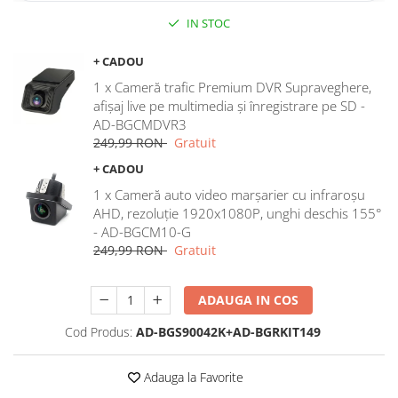
IN STOC
Rame adaptoare Dodge
+ CADOU
Rame adaptoare Chrysler
1 x Cameră trafic Premium DVR Supraveghere,
afișaj live pe multimedia și înregistrare pe SD -
Rame adaptoare Isuzu
AD-BGCMDVR3
249,99 RON
Gratuit
Rame adaptoare Subaru
+ CADOU
Rame adaptoare Iveco
1 x Cameră auto video marșarier cu infraroșu
AHD, rezoluție 1920x1080P, unghi deschis 155°
- AD-BGCM10-G
Rame adaptoare Smart
249,99 RON
Gratuit
Rame adaptoare Land Rover
ADAUGA IN COS
Rame adaptoare Ssangyong
Cod Produs:
AD-BGS90042K+AD-BGRKIT149
Rame adaptoare Hummer
Adauga la Favorite
Camere marșarier auto