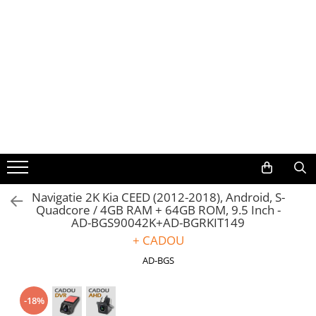
Toate Produsele
Navigații auto dedicate
Navigatii Dedicate
BMW
Volkswagen
Navigatie 2K Kia CEED (2012-2018), Android, S-
Quadcore / 4GB RAM + 64GB ROM, 9.5 Inch -
Audi
AD-BGS90042K+AD-BGRKIT149
+ CADOU
Mercedes Benz
AD-BGS
Ford
-18%
Skoda