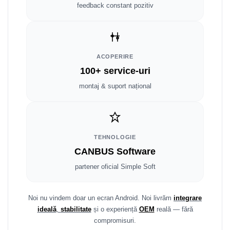
Smart
feedback constant pozitiv
Fiat
Jeep
ACOPERIRE
100+ service-uri
Volvo
montaj & suport național
Iveco
Porsche
TEHNOLOGIE
Ssangyong
CANBUS Software
partener oficial Simple Soft
Daihatsu
Dodge
Noi nu vindem doar un ecran Android. Noi livrăm
integrare
ideală
,
stabilitate
și o experiență
OEM
reală — fără
Navigații auto universale
compromisuri.