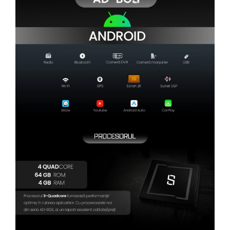
Camere Renault
Camere Fiat
Camere Citroen
Camere Peugeot
Camere Fiat
Camere înregistrare trafic
Accesorii multimedia
Conectică Auto
Conectică Auto
Conectică Audi