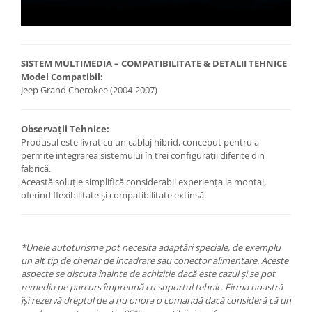
SISTEM MULTIMEDIA – COMPATIBILITATE & DETALII TEHNICE
Model Compatibil:
Jeep Grand Cherokee (2004-2007)
Observații Tehnice:
Produsul este livrat cu un cablaj hibrid, conceput pentru a
permite integrarea sistemului în trei configurații diferite din
fabrică.
Această soluție simplifică considerabil experiența la montaj,
oferind flexibilitate și compatibilitate extinsă.
*Unele autoturisme pot necesita adaptări speciale, de exemplu
un alt tip de chenar de încadrare sau conector alimentare. Aceste
aspecte se discuta înainte de achiziție dacă este cazul și se pot
remedia pe parcurs împreună cu suportul tehnic. Firma noastră
își rezervă dreptul de a nu onora o comandă dacă consideră că un