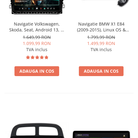
Navigatie Volkswagen,
Navigatie BMW X1 E84
Skoda, Seat, Android 13, S-
(2009-2015), Linux OS &
Quadcore / 4GB RAM +
OEM, Varianta iDrive,
1.649,99 RON
1.799,99 RON
64GB ROM, 9 Inch - AD-
CarPlay & Android Auto
1.099,99 RON
1.499,99 RON
BGSW94L
Wireless, MirrorLink,
TVA inclus
TVA inclus
Camera AHD, 12.3 Inch -
AD-BGBMLNX12+AD-
BGRKITBM004
ADAUGA IN COS
ADAUGA IN COS