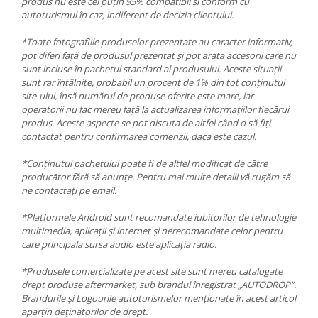
produs nu este cel puțin 95% compatibil și conform cu
autoturismul în caz, indiferent de decizia clientului.
*Toate fotografiile produselor prezentate au caracter informativ,
pot diferi față de produsul prezentat și pot arăta accesorii care nu
sunt incluse în pachetul standard al produsului. Aceste situații
sunt rar întâlnite, probabil un procent de 1% din tot conținutul
site-ului, însă numărul de produse oferite este mare, iar
operatorii nu fac mereu față la actualizarea informațiilor fiecărui
produs. Aceste aspecte se pot discuta de altfel când o să fiți
contactat pentru confirmarea comenzii, daca este cazul.
*Conținutul pachetului poate fi de altfel modificat de către
producător fără să anunțe. Pentru mai multe detalii vă rugăm să
ne contactați pe email.
*Platformele Android sunt recomandate iubitorilor de tehnologie
multimedia, aplicații și internet și nerecomandate celor pentru
care principala sursa audio este aplicația radio.
*Produsele comercializate pe acest site sunt mereu catalogate
drept produse aftermarket, sub brandul înregistrat „AUTODROP”.
Brandurile și Logourile autoturismelor menționate în acest articol
aparțin deținătorilor de drept.