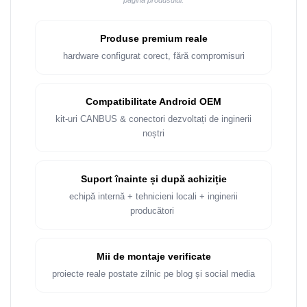
pagina produsului.
Rame adaptoare Dacia
Rame adaptoare Audi
Produse premium reale
hardware configurat corect, fără compromisuri
Rame adaptoare BMW
Rame adaptoare Seat
Compatibilitate Android OEM
kit-uri CANBUS & conectori dezvoltați de inginerii
Rame adaptoare Renault
noștri
Rame adaptoare Volvo
Suport înainte și după achiziție
Rame adaptoare Honda
echipă internă + tehnicieni locali + inginerii
producători
Rame Adaptoare Porsche
Mii de montaje verificate
Rame adaptoare Peugeot
proiecte reale postate zilnic pe blog și social media
Rame adaptoare Citroen