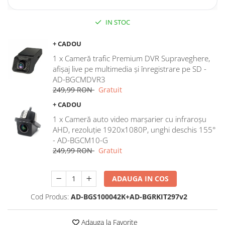
Rame adaptoare Dodge
IN STOC
Rame adaptoare Chrysler
+ CADOU
1 x Cameră trafic Premium DVR Supraveghere,
Rame adaptoare Isuzu
afișaj live pe multimedia și înregistrare pe SD -
AD-BGCMDVR3
Rame adaptoare Subaru
249,99 RON
Gratuit
+ CADOU
Rame adaptoare Iveco
1 x Cameră auto video marșarier cu infraroșu
AHD, rezoluție 1920x1080P, unghi deschis 155°
Rame adaptoare Smart
- AD-BGCM10-G
249,99 RON
Gratuit
Rame adaptoare Land Rover
ADAUGA IN COS
Rame adaptoare Ssangyong
Rame adaptoare Hummer
Cod Produs:
AD-BGS100042K+AD-BGRKIT297v2
Camere marșarier auto
Adauga la Favorite