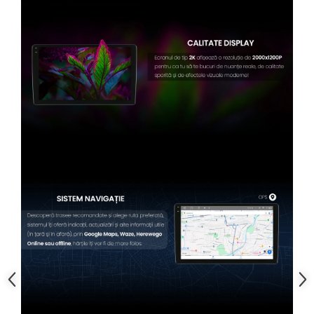
Conectică BMW
Conectică Volkswagen
Conectică Mercedes Benz
Conectică Ford
Conectică Opel
Conectică Skoda
Conectică Honda
Conectică Chevrolet
Conectică Suzuki
Conectică Renault