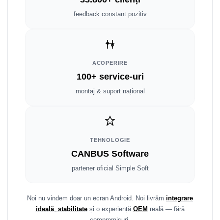
Smart
feedback constant pozitiv
Fiat
Jeep
ACOPERIRE
Volvo
100+ service-uri
montaj & suport național
Iveco
Porsche
Ssangyong
TEHNOLOGIE
CANBUS Software
Daihatsu
partener oficial Simple Soft
Dodge
Noi nu vindem doar un ecran Android. Noi livrăm
integrare
Navigații auto universale
ideală
,
stabilitate
și o experiență
OEM
reală — fără
compromisuri.