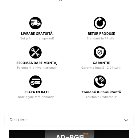
Camere marșarier auto
Camere marșarier universale
Camere Skoda
LIVRARE GRATUITĂ
RETUR PRODUSE
Noi plătim transportul!
Standard in 14 zile!
Camere Volkswagen
Camere Mercedes Benz
RECOMANDARE MONTAJ
GARANȚIE
Parteneri la nivel național!
Garanţie legală 12-24 Luni!
Camere Audi
Camere BMW
PLATA IN RATE
Comenzi & Consultanță
Rate egale fără dobândă!
Telefonic / WhatsAPP
Camere Ford
Camere Opel
Descriere
Camere Iveco