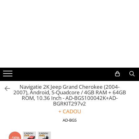
Toate Produsele
Navigații auto dedicate
Navigatii Dedicate
BMW
Volkswagen
Navigatie 2K Jeep Grand Cherokee (2004-
2007), Android, S-Quadcore / 4GB RAM + 64GB
Audi
ROM, 10.36 Inch - AD-BGS100042K+AD-
BGRKIT297v2
Mercedes Benz
+ CADOU
AD-BGS
Ford
Skoda
-16%