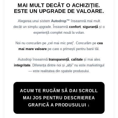
MAI MULT DECÂT O ACHIZIȚIE.
Rame adaptoare Daihatsu
ESTE UN UPGRADE DE VALOARE.
Rame adaptoare Mazda
Alegerea unui sistem
Autodrop™
înseamnă mai mult
decât un simplu upgrade. Înseamnă
confort
,
siguranță
și o
Rame adaptoare Kia
experiență complet nouă la volan.
Rame adaptoare Alfa Romeo
Noi nu concurăm pe „cel mai mic preț”. Concurăm pe
cea
mai mare valoare
pe care o primești pentru banii tăi.
Rame adaptoare Nissan
Autodrop înseamnă
transparență
,
calitate
și mai ales
integritate
. Diferența dintre noi și „alții” nu este marketingul
Rame adaptoare Fiat
— este realitatea din spatele produsului.
Rame adaptoare Hyundai
Rame adaptoare Chevrolet
ACUM TE RUGĂM SĂ DAI SCROLL
MAI JOS PENTRU DESCRIEREA
Rame adaptoare Mitsubishi
GRAFICĂ A PRODUSULUI ↓
Rame adaptoare Jeep