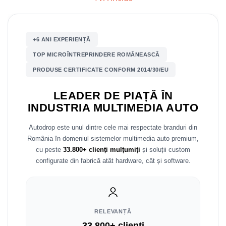
Nissan
+6 ANI EXPERIENȚĂ
Mitsubishi
TOP MICROÎNTREPRINDERE ROMÂNEASCĂ
Land Rover
PRODUSE CERTIFICATE CONFORM 2014/30/EU
Mazda
LEADER DE PIAȚĂ ÎN
INDUSTRIA MULTIMEDIA AUTO
Honda
Autodrop este unul dintre cele mai respectate branduri din
Citroen
România în domeniul sistemelor multimedia auto premium,
cu peste
33.800+ clienți mulțumiți
și soluții custom
Isuzu
configurate din fabrică atât hardware, cât și software.
Chrysler
Subaru
RELEVANȚĂ
33.800+ clienți