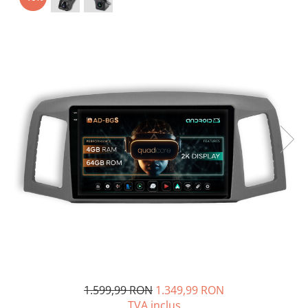
Opel
Dacia
Peugeot
Hyundai
Toyota
Seat
Kia
Chevrolet
Suzuki
1.599,99 RON
1.349,99 RON
TVA inclus
Renault