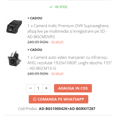
IN STOC
+ CADOU
1 x Cameră trafic Premium DVR Supraveghere,
afișaj live pe multimedia și înregistrare pe SD -
AD-BGCMDVR3
249,99 RON
Gratuit
+ CADOU
1 x Cameră auto video marșarier cu infraroșu
AHD, rezoluție 1920x1080P, unghi deschis 155°
- AD-BGCM10-G
249,99 RON
Gratuit
ADAUGA IN COS
COMANDA PE WHATSAPP
Cod Produs:
AD-BGS100042K+AD-BGRKIT287