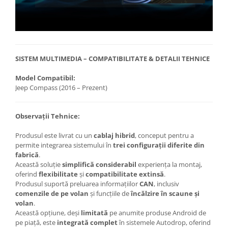
SISTEM MULTIMEDIA – COMPATIBILITATE & DETALII TEHNICE
Model Compatibil:
Jeep Compass (2016 – Prezent)
Observații Tehnice:
Produsul este livrat cu un
cablaj hibrid
, conceput pentru a
permite integrarea sistemului în
trei configurații diferite din
fabrică
.
Această soluție
simplifică considerabil
experiența la montaj,
oferind
flexibilitate
și
compatibilitate extinsă
.
Produsul suportă preluarea informațiilor
CAN
, inclusiv
comenzile de pe volan
și funcțiile de
încălzire în scaune și
volan
.
Această opțiune, deși
limitată
pe anumite produse Android de
pe piață, este
integrată complet
în sistemele Autodrop, oferind