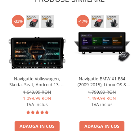
-33%
-17%
Navigatie Volkswagen,
Navigatie BMW X1 E84
Skoda, Seat, Android 13, S-
(2009-2015), Linux OS &
Quadcore / 4GB RAM +
OEM, Varianta iDrive,
1.649,99 RON
1.799,99 RON
64GB ROM, 9 Inch - AD-
CarPlay & Android Auto
1.099,99 RON
1.499,99 RON
BGSW94L
Wireless, MirrorLink,
TVA inclus
TVA inclus
Camera AHD, 12.3 Inch -
AD-BGBMLNX12+AD-
BGRKITBM004
ADAUGA IN COS
ADAUGA IN COS