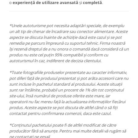
o
experiență de utilizare avansată
și
completă
.
*Unele autoturisme pot necesita adaptări speciale, de exemplu
un alt tip de chenar de încadrare sau conector alimentare. Aceste
aspecte se discuta înainte de achiziție dacă este cazul și se pot
remedia pe parcurs împreună cu suportul tehnic. Firma noastră
își rezervă dreptul de a nu onora o comandă dacă consideră că un
produs nu este cel puțin 95% compatibil și conform cu
autoturismul în caz, indiferent de decizia clientului.
*Toate fotografiile produselor prezentate au caracter informativ,
pot diferi față de produsul prezentat și pot arăta accesorii care nu
sunt incluse în pachetul standard al produsului. Aceste situații
sunt rar întâlnite, probabil un procent de 1% din tot conținutul
site-ului, însă numărul de produse oferite este mare, iar
operatorii nu fac mereu față la actualizarea informațiilor fiecărui
produs. Aceste aspecte se pot discuta de altfel când o să fiți
contactat pentru confirmarea comenzii, daca este cazul.
*Conținutul pachetului poate fi de altfel modificat de către
producător fără să anunțe. Pentru mai multe detalii vă rugăm să
ne contactați pe email.