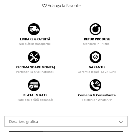
Adauga la Favorite
LIVRARE GRATUITĂ
RETUR PRODUSE
Noi plătim transportul!
Standard in 14 zile!
RECOMANDARE MONTAJ
GARANȚIE
Parteneri la nivel național!
Garanţie legală 12-24 Luni!
PLATA IN RATE
Comenzi & Consultanță
Rate egale fără dobândă!
Telefonic / WhatsAPP
Descriere grafica