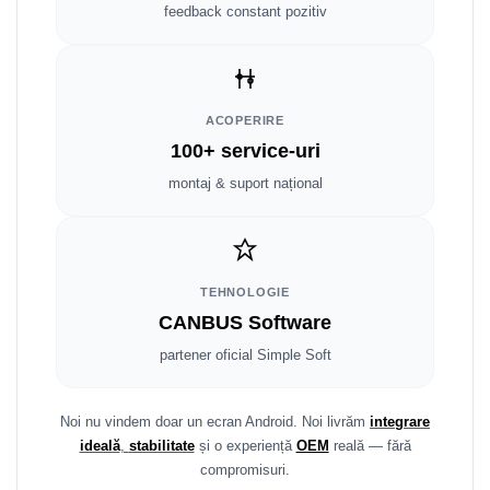
Fiat
Rame adaptoare Dodge
feedback constant pozitiv
Jeep
Rame adaptoare Chrysler
Volvo
Rame adaptoare Isuzu
ACOPERIRE
100+ service-uri
Iveco
Rame adaptoare Subaru
montaj & suport național
Porsche
Rame adaptoare Iveco
Ssangyong
Rame adaptoare Smart
TEHNOLOGIE
Daihatsu
Rame adaptoare Land Rover
CANBUS Software
Dodge
Rame adaptoare Ssangyong
partener oficial Simple Soft
Rame adaptoare Hummer
Noi nu vindem doar un ecran Android. Noi livrăm
integrare
ideală
,
stabilitate
și o experiență
OEM
reală — fără
compromisuri.