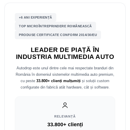
Mitsubishi
Rame adaptoare Mazda
+6 ANI EXPERIENȚĂ
Land Rover
Rame adaptoare Kia
TOP MICROÎNTREPRINDERE ROMÂNEASCĂ
PRODUSE CERTIFICATE CONFORM 2014/30/EU
Mazda
Rame adaptoare Alfa Romeo
LEADER DE PIAȚĂ ÎN
Honda
Rame adaptoare Nissan
INDUSTRIA MULTIMEDIA AUTO
Citroen
Rame adaptoare Fiat
Autodrop este unul dintre cele mai respectate branduri din
România în domeniul sistemelor multimedia auto premium,
Isuzu
Rame adaptoare Hyundai
cu peste
33.800+ clienți mulțumiți
și soluții custom
configurate din fabrică atât hardware, cât și software.
Chrysler
Rame adaptoare Chevrolet
Subaru
Rame adaptoare Mitsubishi
Smart
Rame adaptoare Jeep
RELEVANȚĂ
33.800+ clienți