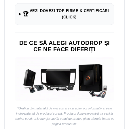
VEZI DOVEZI TOP FIRME & CERTIFICĂRI
🏆
(CLICK)
DE CE SĂ ALEGI AUTODROP ȘI
CE NE FACE DIFERIȚI
*Grafica din materialul de mai sus are caracter pur informativ și este
independentă de produsul curent. Produsul dumneavoastră va veni la
pachet cu kit-urile menționate în codul de produs și cu ofertele listate pe
pagina produsului.