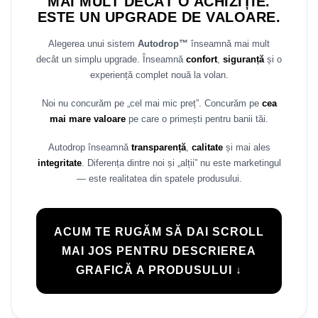
MAI MULT DECÂT O ACHIZIȚIE.
ESTE UN UPGRADE DE VALOARE.
Alegerea unui sistem
Autodrop™
înseamnă mai mult
decât un simplu upgrade. Înseamnă
confort
,
siguranță
și o
experiență complet nouă la volan.
Noi nu concurăm pe „cel mai mic preț”. Concurăm pe
cea
mai mare valoare
pe care o primești pentru banii tăi.
Autodrop înseamnă
transparență
,
calitate
și mai ales
integritate
. Diferența dintre noi și „alții” nu este marketingul
— este realitatea din spatele produsului.
ACUM TE RUGĂM SĂ DAI SCROLL
MAI JOS PENTRU DESCRIEREA
GRAFICĂ A PRODUSULUI ↓