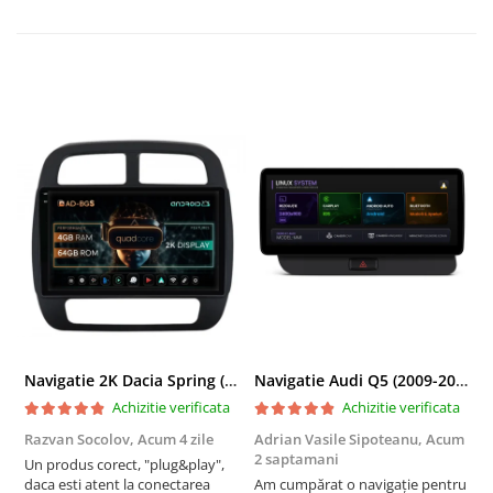
Navigatie 2K Dacia Spring (2021- Prezent), Android, S-Quadcore / 4GB RAM + 64GB ROM, 9.5 Inch - AD-BGS90042K+AD-BGRKIT366V4s
Navigatie Audi Q5 (2009-2017), Linux OS & OEM, MMI 3G, CarPlay & Android Auto Wireless, MirrorLink, Camera AHD, 12.3 Inch - AD-BGAALNXH+AD-BGRKITQ5002
Achizitie verificata
Achizitie verificata
Razvan Socolov,
Acum 4 zile
Adrian Vasile Sipoteanu,
Acum
E
2 saptamani
Un produs corect, "plug&play",
P
daca esti atent la conectarea
Am cumpărat o navigație pentru
d