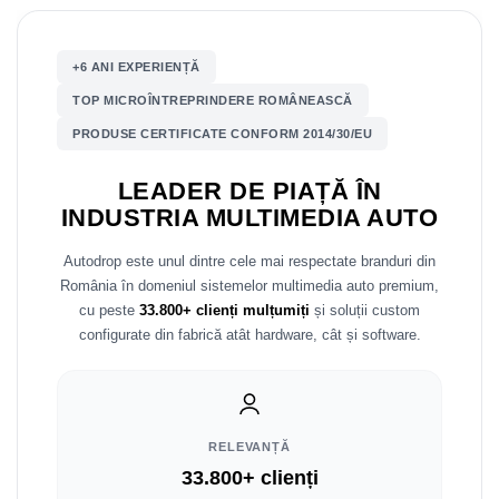
Mitsubishi
Rame adaptoare Mazda
+6 ANI EXPERIENȚĂ
Land Rover
Rame adaptoare Kia
TOP MICROÎNTREPRINDERE ROMÂNEASCĂ
PRODUSE CERTIFICATE CONFORM 2014/30/EU
Mazda
Rame adaptoare Alfa Romeo
LEADER DE PIAȚĂ ÎN
Honda
Rame adaptoare Nissan
INDUSTRIA MULTIMEDIA AUTO
Citroen
Rame adaptoare Fiat
Autodrop este unul dintre cele mai respectate branduri din
România în domeniul sistemelor multimedia auto premium,
Isuzu
Rame adaptoare Hyundai
cu peste
33.800+ clienți mulțumiți
și soluții custom
configurate din fabrică atât hardware, cât și software.
Chrysler
Rame adaptoare Chevrolet
Subaru
Rame adaptoare Mitsubishi
Smart
Rame adaptoare Jeep
RELEVANȚĂ
33.800+ clienți