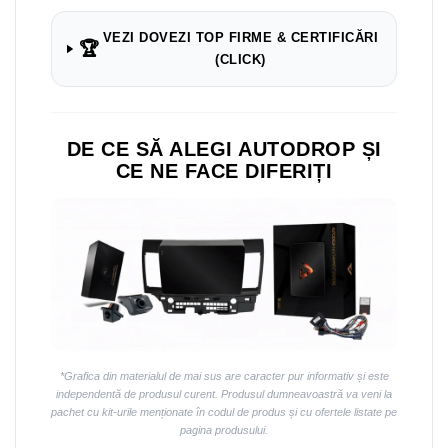
VEZI DOVEZI TOP FIRME & CERTIFICĂRI
🏆
(CLICK)
DE CE SĂ ALEGI AUTODROP ȘI
CE NE FACE DIFERIȚI
*Grafica din materialul de mai sus are caracter pur informativ și este
independentă de produsul curent. Produsul dumneavoastră va veni la
pachet cu kit-urile menționate în codul de produs și cu ofertele listate pe
pagina produsului.