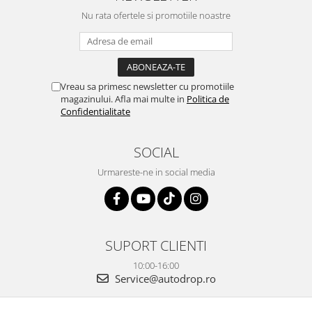
OE...
la ei și pentru vi...
Nu rata ofertele si promotiile noastre
Vreau sa primesc newsletter cu promotiile
magazinului. Afla mai multe in
Politica de
Confidentialitate
SOCIAL
Urmareste-ne in social media
SUPORT CLIENTI
10:00-16:00
Service@autodrop.ro