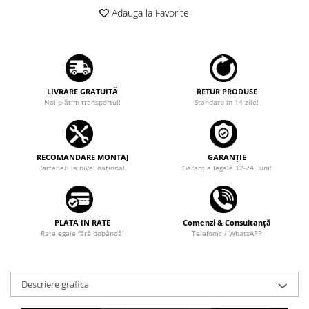
Adauga la Favorite
LIVRARE GRATUITĂ
RETUR PRODUSE
Noi plătim transportul!
Standard in 14 zile!
RECOMANDARE MONTAJ
GARANȚIE
Parteneri la nivel național!
Garanţie legală 12-24 Luni!
PLATA IN RATE
Comenzi & Consultanță
Rate egale fără dobândă!
Telefonic / WhatsAPP
Descriere grafica