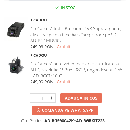
IN STOC
+ CADOU
1 x Cameră trafic Premium DVR Supraveghere,
afișaj live pe multimedia și înregistrare pe SD -
AD-BGCMDVR3
249,99 RON
Gratuit
+ CADOU
1 x Cameră auto video marșarier cu infraroșu
AHD, rezoluție 1920x1080P, unghi deschis 155°
- AD-BGCM10-G
249,99 RON
Gratuit
ADAUGA IN COS
COMANDA PE WHATSAPP
Cod Produs:
AD-BGS90042K+AD-BGRKIT223