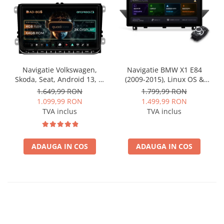
Navigatie Volkswagen,
Navigatie BMW X1 E84
Skoda, Seat, Android 13, S-
(2009-2015), Linux OS &
Quadcore / 4GB RAM +
OEM, Varianta iDrive,
1.649,99 RON
1.799,99 RON
64GB ROM, 9 Inch - AD-
CarPlay & Android Auto
1.099,99 RON
1.499,99 RON
BGSW94L
Wireless, MirrorLink,
TVA inclus
TVA inclus
Camera AHD, 12.3 Inch -
AD-BGBMLNX12+AD-
BGRKITBM004
ADAUGA IN COS
ADAUGA IN COS