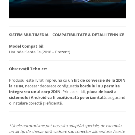
SISTEM MULTIMEDIA – COMPATIBILITATE & DETALII TEHNICE
Model Compatibil:
Hyundai Santa Fe (2018 – Prezent)
Observații Tehnice:
Produsul este livrat împreună cu un
kit de conversie de la 2DIN
la 1DIN
, necesar deoarece configurația
bordului nu permite
integrarea unui corp 2DIN
. Prin acest kit,
placa de bază a
sistemului Android va fi poziționată pe orizontală
, asigurând
o instalare corectă și eficientă.
*Unele autoturisme pot necesita adaptări speciale, de exemplu
un alt tip de chenar de încadrare sau conector alimentare. Aceste