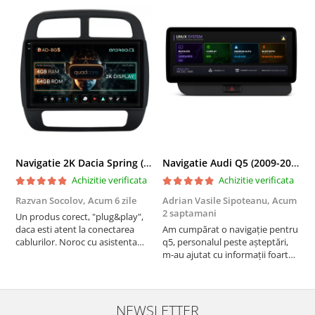
Navigatie 2K Dacia Spring (2021- Prezent), Android, S-Quadcore / 4GB RAM + 64GB ROM, 9.5 Inch - AD-BGS90042K+AD-BGRKIT366V4s
Navigatie Audi Q5 (2009-2017), Linux OS & OEM, MMI 3G, CarPlay & Android Auto Wireless, MirrorLink, Camera AHD, 12.3 Inch - AD-BGAALNXH+AD-BGRKITQ5002
Achizitie verificata
Achizitie verificata
Razvan Socolov,
Acum 6 zile
Adrian Vasile Sipoteanu,
Acum
E
2 saptamani
Un produs corect, "plug&play",
P
daca esti atent la conectarea
Am cumpărat o navigație pentru
d
cablurilor. Noroc cu asistenta
q5, personalul peste așteptări,
f
Autodrop, care a fost foarte
m-au ajutat cu informații foarte
prietenoasa si dispusa sa ajute.
prompt deși i-am deranjat în
M-a indrumat pas cu pas si mi-a
repetate rânduri. Foarte
atras atentia ca nu era conectat
serviabili, livrare rapidă, suport
cablul de video de la camera
tehnic, totul impecabil, o să revin
NEWSLETTER