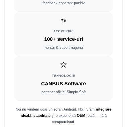
Fiat
Rame adaptoare Dodge
feedback constant pozitiv
Jeep
Rame adaptoare Chrysler
Volvo
Rame adaptoare Isuzu
ACOPERIRE
100+ service-uri
Iveco
Rame adaptoare Subaru
montaj & suport național
Porsche
Rame adaptoare Iveco
Ssangyong
Rame adaptoare Smart
TEHNOLOGIE
Daihatsu
Rame adaptoare Land Rover
CANBUS Software
Dodge
Rame adaptoare Ssangyong
partener oficial Simple Soft
Rame adaptoare Hummer
Noi nu vindem doar un ecran Android. Noi livrăm
integrare
ideală
,
stabilitate
și o experiență
OEM
reală — fără
compromisuri.