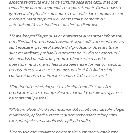
aspecte se discuta înainte de achiziție dacă este cazul și se pot
remedia pe parcurs împreună cu suportul tehnic. Firma noastră
își rezervă dreptul de a nu onora o comandă dacă consideră că un
produs nu este cel puțin 95% compatibil și conform cu
autoturismul în caz, indiferent de decizia clientului.
*Toate fotografiile produselor prezentate au caracter informativ,
pot diferi față de produsul prezentat și pot arăta accesorii care nu
sunt incluse în pachetul standard al produsului. Aceste situații
sunt rar întâlnite, probabil un procent de 1% din tot conținutul
site-ului, însă numărul de produse oferite este mare, iar
operatorii nu fac mereu față la actualizarea informațiilor fiecărui
produs. Aceste aspecte se pot discuta de altfel când o să fiți
contactat pentru confirmarea comenzii, daca este cazul.
*Conținutul pachetului poate fi de altfel modificat de către
producător fără să anunțe. Pentru mai multe detalii vă rugăm să
ne contactați pe email.
*Platformele Android sunt recomandate iubitorilor de tehnologie
multimedia, aplicații și internet și nerecomandate celor pentru
care principala sursa audio este aplicația radio.
*Produsele comercializate pe acest site sunt mereu catalogate