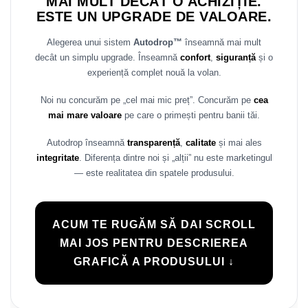
MAI MULT DECÂT O ACHIZIȚIE.
ESTE UN UPGRADE DE VALOARE.
Alegerea unui sistem
Autodrop™
înseamnă mai mult
decât un simplu upgrade. Înseamnă
confort
,
siguranță
și o
experiență complet nouă la volan.
Noi nu concurăm pe „cel mai mic preț”. Concurăm pe
cea
mai mare valoare
pe care o primești pentru banii tăi.
Autodrop înseamnă
transparență
,
calitate
și mai ales
integritate
. Diferența dintre noi și „alții” nu este marketingul
— este realitatea din spatele produsului.
ACUM TE RUGĂM SĂ DAI SCROLL
MAI JOS PENTRU DESCRIEREA
GRAFICĂ A PRODUSULUI ↓