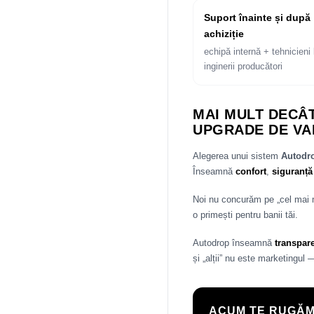
Suport înainte și după
achiziție
echipă internă + tehnicieni 
inginerii producători
MAI MULT DECÂT
UPGRADE DE VA
Alegerea unui sistem
Autod
Înseamnă
confort
,
siguranță
Noi nu concurăm pe „cel mai
o primești pentru banii tăi.
Autodrop înseamnă
transpar
și „alții” nu este marketingul 
ACUM TE RUGĂM