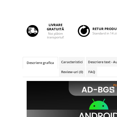
Rame adaptoare Daihatsu
Rame adaptoare Mazda
LIVRARE
RETUR PRODU
GRATUITĂ
Rame adaptoare Kia
Standard in 14 zi
Noi plătim
transportul!
Rame adaptoare Alfa Romeo
Rame adaptoare Nissan
Caracteristici
Descriere text - 
Descriere grafica
Rame adaptoare Fiat
Review-uri
(0)
FAQ
Rame adaptoare Hyundai
Rame adaptoare Chevrolet
Rame adaptoare Mitsubishi
Rame adaptoare Jeep