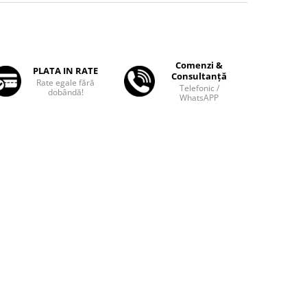
Comenzi &
PLATA IN RATE
Consultanță
Rate egale fără
Telefonic /
dobândă!
WhatsAPP