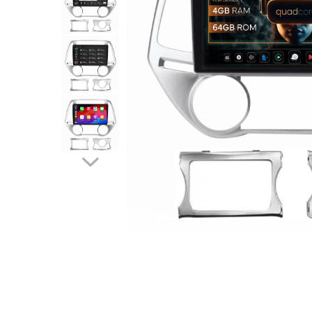
Opel
Dacia
Peugeot
Hyundai
Toyota
Seat
Kia
Chevrolet
Suzuki
Renault