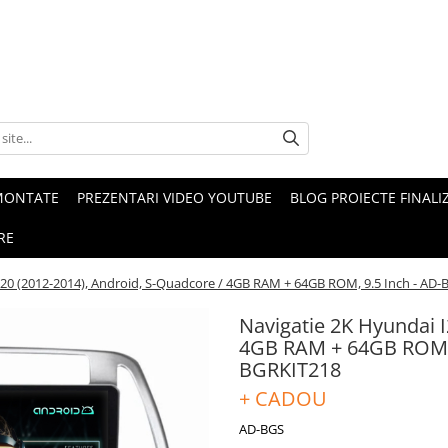
MONTATE
PREZENTARI VIDEO YOUTUBE
BLOG PROIECTE FINALI
RE
I20 (2012-2014), Android, S-Quadcore / 4GB RAM + 64GB ROM, 9.5 Inch - 
Navigatie 2K Hyundai I
4GB RAM + 64GB ROM,
BGRKIT218
+ CADOU
AD-BGS