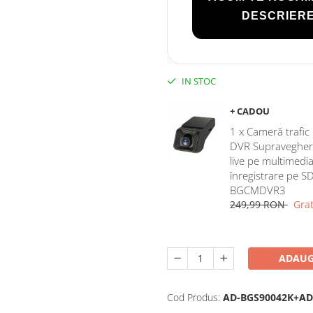
DESCRIERE
IN STOC
+ CADOU
1 x Cameră trafi
DVR Supraveghere,
live pe multimedia
înregistrare pe S
BGCMDVR3
249,99 RON
Grat
ADAUG
Cod Produs:
AD-BGS90042K+AD