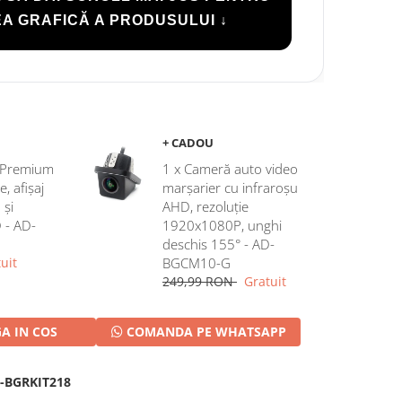
A GRAFICĂ A PRODUSULUI ↓
+ CADOU
c Premium
1 x Cameră auto video
 afișaj
marșarier cu infraroșu
 și
AHD, rezoluție
D - AD-
1920x1080P, unghi
deschis 155° - AD-
uit
BGCM10-G
249,99 RON
Gratuit
A IN COS
COMANDA PE WHATSAPP
-BGRKIT218