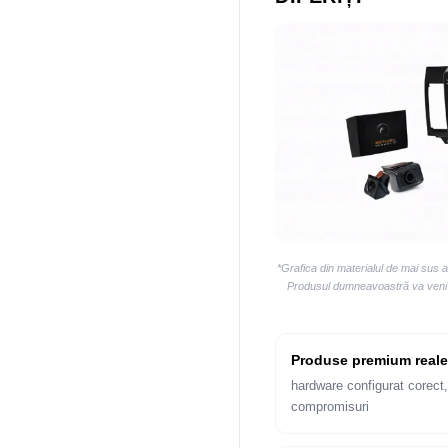
*Grafica din materialul de mai sus 
Produsul dumneavoastră va veni la
Produse premium reale
hardware configurat corect,
compromisuri