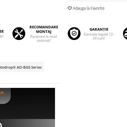
Adauga la Favorite
RECOMANDARE
GARANȚIE
SE
MONTAJ
Garanţie legală 12-
le!
Parteneri la nivel
24 Luni!
național!
Autodrop® AD-BGS Series