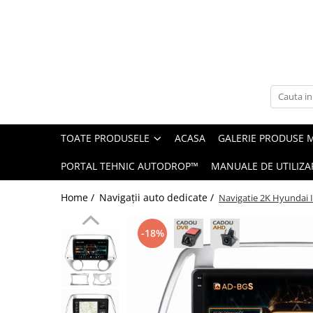
Toate Produsele
Navigații auto dedicate
Navigatii Dedicate
TOATE PRODUSELE
ACASA
GALERIE PRODUSE 
BMW
PORTAL TEHNIC AUTODROP™
MANUALE DE UTILIZA
Volkswagen
Home /
Navigații auto dedicate /
Navigatie 2K Hyundai 
Audi
-18%
Mercedes Benz
Ford
Skoda