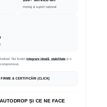
montaj & suport național
e
t
Android. Noi livrăm
integrare ideală
,
stabilitate
și o
 compromisuri.
 FIRME & CERTIFICĂRI (CLICK)
 AUTODROP ȘI CE NE FACE