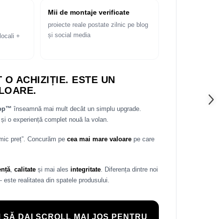
Mii de montaje verificate
proiecte reale postate zilnic pe blog
și social media
locali +
 O ACHIZIȚIE. ESTE UN
LOARE.
rop™
înseamnă mai mult decât un simplu upgrade.
și o experiență complet nouă la volan.
 mic preț”. Concurăm pe
cea mai mare valoare
pe care
ență
,
calitate
și mai ales
integritate
. Diferența dintre noi
— este realitatea din spatele produsului.
 SĂ DAI SCROLL MAI JOS PENTRU