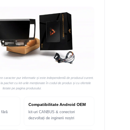
are caracter pur informativ și este independentă de produsul curent.
 pachet cu kit-urile menționate în codul de produs și cu ofertele
listate pe pagina produsului.
Compatibilitate Android OEM
 fără
kit-uri CANBUS & conectori
dezvoltați de inginerii noștri