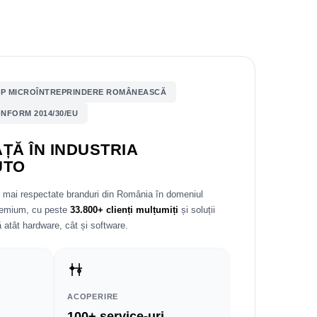
P MICROÎNTREPRINDERE ROMÂNEASCĂ
NFORM 2014/30/EU
ȚĂ ÎN INDUSTRIA
UTO
e mai respectate branduri din România în domeniul
premium, cu peste
33.800+ clienți mulțumiți
și soluții
 atât hardware, cât și software.
ACOPERIRE
100+ service-uri