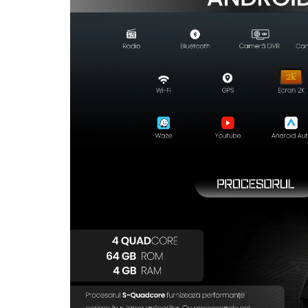
Rame adaptoare Dodge
Rame adaptoare Chrysler
Rame adaptoare Isuzu
Rame adaptoare Subaru
Rame adaptoare Iveco
Rame adaptoare Smart
Rame adaptoare Land Rover
Rame adaptoare Ssangyong
Rame adaptoare Hummer
Camere marșarier auto