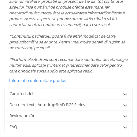
sunt rar întâlnite, probabil un procent de 1% din tot conținutul
site-ului, însă numărul de produse oferite este mare, iar
operatorii nu fac mereu față la actualizarea informațiilor fiecărui
produs. Aceste aspecte se pot discuta de altfel când o să fiți
contactat pentru confirmarea comenzii, daca este cazul.
*Conținutul pachetului poate fi de altfel modificat de către
producător fără să anunțe. Pentru mai multe detalii vă rugăm să
ne contactați pe email.
*Platformele Android sunt recomandate iubitorilor de tehnologie
multimedia, aplicații și internet și nerecomandate celor pentru
care principala sursa audio este aplicația radio.
Informatii conformitate produs
Caracteristici
Descriere text - Autodrop® AD-BGS Series
Review-uri
(0)
FAQ