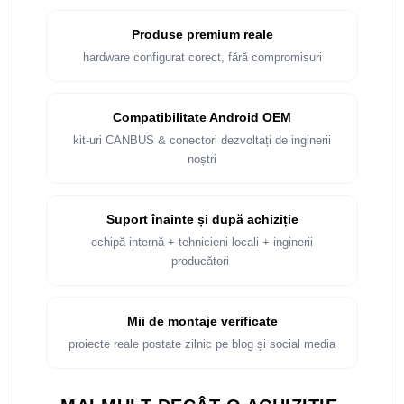
Rame adaptoare Dacia
Produse premium reale
Rame adaptoare Audi
hardware configurat corect, fără compromisuri
Rame adaptoare BMW
Compatibilitate Android OEM
Rame adaptoare Seat
kit-uri CANBUS & conectori dezvoltați de inginerii
noștri
Rame adaptoare Renault
Rame adaptoare Volvo
Suport înainte și după achiziție
echipă internă + tehnicieni locali + inginerii
Rame adaptoare Honda
producători
Rame Adaptoare Porsche
Mii de montaje verificate
Rame adaptoare Peugeot
proiecte reale postate zilnic pe blog și social media
Rame adaptoare Citroen