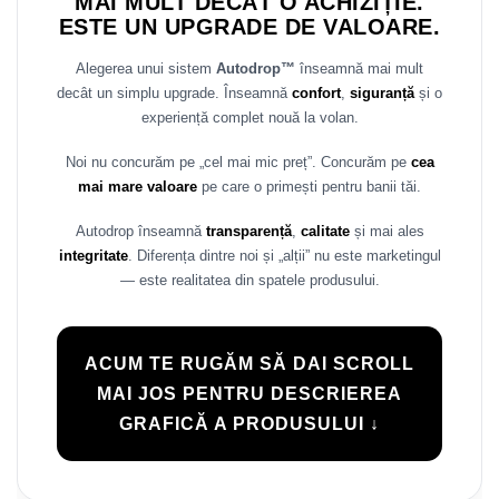
MAI MULT DECÂT O ACHIZIȚIE.
Rame adaptoare Daihatsu
ESTE UN UPGRADE DE VALOARE.
Alegerea unui sistem
Autodrop™
înseamnă mai mult
Rame adaptoare Mazda
decât un simplu upgrade. Înseamnă
confort
,
siguranță
și o
experiență complet nouă la volan.
Rame adaptoare Kia
Noi nu concurăm pe „cel mai mic preț”. Concurăm pe
cea
Rame adaptoare Alfa Romeo
mai mare valoare
pe care o primești pentru banii tăi.
Rame adaptoare Nissan
Autodrop înseamnă
transparență
,
calitate
și mai ales
integritate
. Diferența dintre noi și „alții” nu este marketingul
Rame adaptoare Fiat
— este realitatea din spatele produsului.
Rame adaptoare Hyundai
ACUM TE RUGĂM SĂ DAI SCROLL
Rame adaptoare Chevrolet
MAI JOS PENTRU DESCRIEREA
GRAFICĂ A PRODUSULUI ↓
Rame adaptoare Mitsubishi
Rame adaptoare Jeep