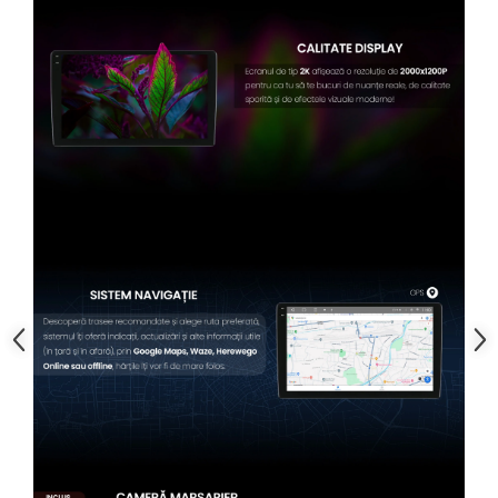
Conectică BMW
Conectică Volkswagen
Conectică Mercedes Benz
Conectică Ford
Conectică Opel
Conectică Skoda
Conectică Honda
Conectică Chevrolet
Conectică Suzuki
Conectică Renault