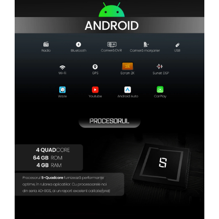
Camere Renault
Camere Fiat
Camere Citroen
Camere Peugeot
Camere Fiat
Camere înregistrare trafic
Accesorii multimedia
Conectică Auto
Conectică Auto
Conectică Audi