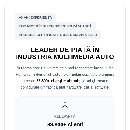
Nissan
+6 ANI EXPERIENȚĂ
Mitsubishi
TOP MICROÎNTREPRINDERE ROMÂNEASCĂ
PRODUSE CERTIFICATE CONFORM 2014/30/EU
Land Rover
LEADER DE PIAȚĂ ÎN
Mazda
INDUSTRIA MULTIMEDIA AUTO
Honda
Autodrop este unul dintre cele mai respectate branduri din
România în domeniul sistemelor multimedia auto premium,
Citroen
cu peste
33.800+ clienți mulțumiți
și soluții custom
configurate din fabrică atât hardware, cât și software.
Isuzu
Chrysler
RELEVANȚĂ
Subaru
33.800+ clienți