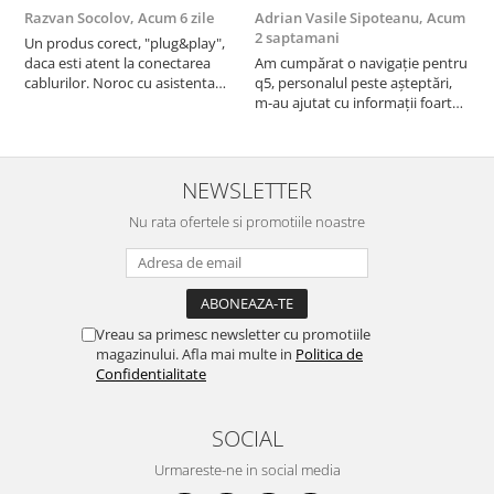
Razvan Socolov,
Acum 6 zile
Adrian Vasile Sipoteanu,
Acum
E
2 saptamani
Un produs corect, "plug&play",
P
daca esti atent la conectarea
Am cumpărat o navigație pentru
d
cablurilor. Noroc cu asistenta
q5, personalul peste așteptări,
f
Autodrop, care a fost foarte
m-au ajutat cu informații foarte
prietenoasa si dispusa sa ajute.
prompt deși i-am deranjat în
M-a indrumat pas cu pas si mi-a
repetate rânduri. Foarte
atras atentia ca nu era conectat
serviabili, livrare rapidă, suport
cablul de video de la camera
tehnic, totul impecabil, o să revin
NEWSLETTER
OE...
la ei și pentru vi...
Nu rata ofertele si promotiile noastre
Vreau sa primesc newsletter cu promotiile
magazinului. Afla mai multe in
Politica de
Confidentialitate
SOCIAL
Urmareste-ne in social media