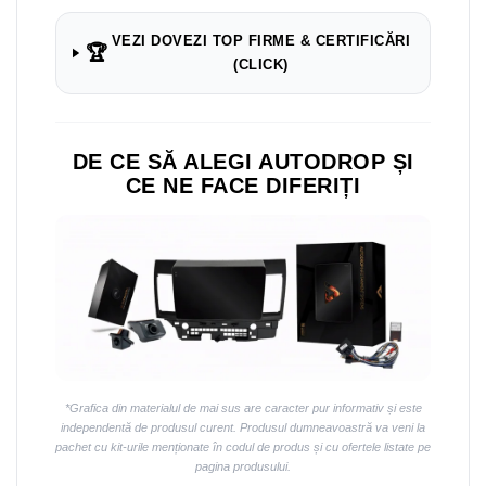
Navigații auto universale
Navigații universale 2DIN
VEZI DOVEZI TOP FIRME & CERTIFICĂRI
🏆
Navigații universale 1DIN
(CLICK)
Rame adaptoare auto
Rame adaptoare auto
DE CE SĂ ALEGI AUTODROP ȘI
CE NE FACE DIFERIȚI
Rame adaptoare Volkswagen
Rame adaptoare Ford
Rame adaptoare M-Benz
Rame adaptoare Opel
Rame adaptoare Skoda
*Grafica din materialul de mai sus are caracter pur informativ și este
independentă de produsul curent. Produsul dumneavoastră va veni la
Rame adaptoare Suzuki
pachet cu kit-urile menționate în codul de produs și cu ofertele listate pe
pagina produsului.