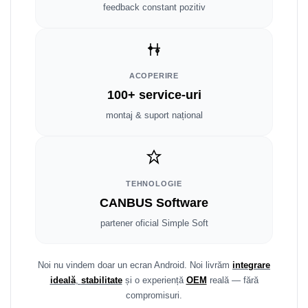
Smart
feedback constant pozitiv
Fiat
Jeep
ACOPERIRE
100+ service-uri
Volvo
montaj & suport național
Iveco
Porsche
TEHNOLOGIE
Ssangyong
CANBUS Software
partener oficial Simple Soft
Daihatsu
Dodge
Noi nu vindem doar un ecran Android. Noi livrăm
integrare
ideală
,
stabilitate
și o experiență
OEM
reală — fără
Navigații auto universale
compromisuri.