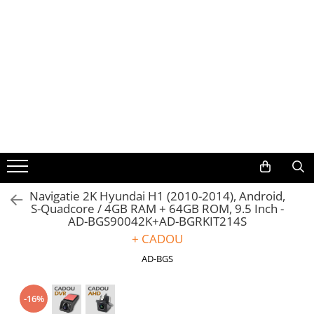
Toate Produsele
Navigații auto dedicate
Navigatii Dedicate
BMW
Volkswagen
Navigatie 2K Hyundai H1 (2010-2014), Android,
S-Quadcore / 4GB RAM + 64GB ROM, 9.5 Inch -
Audi
AD-BGS90042K+AD-BGRKIT214S
+ CADOU
Mercedes Benz
AD-BGS
Ford
-16%
Skoda