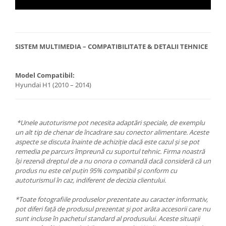
SISTEM MULTIMEDIA – COMPATIBILITATE & DETALII TEHNICE
Model Compatibil:
Hyundai H1 (2010 – 2014)
*Unele autoturisme pot necesita adaptări speciale, de exemplu
un alt tip de chenar de încadrare sau conector alimentare. Aceste
aspecte se discuta înainte de achiziție dacă este cazul și se pot
remedia pe parcurs împreună cu suportul tehnic. Firma noastră
își rezervă dreptul de a nu onora o comandă dacă consideră că un
produs nu este cel puțin 95% compatibil și conform cu
autoturismul în caz, indiferent de decizia clientului.
*Toate fotografiile produselor prezentate au caracter informativ,
pot diferi față de produsul prezentat și pot arăta accesorii care nu
sunt incluse în pachetul standard al produsului. Aceste situații