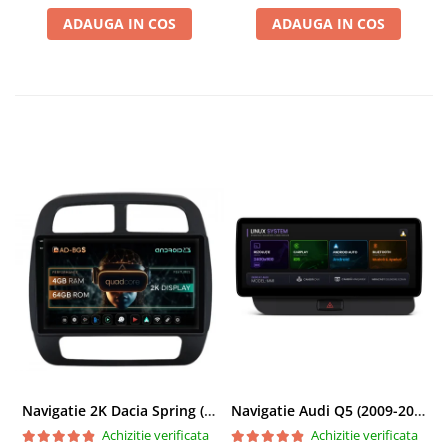
BGRKITBM004
ADAUGA IN COS
ADAUGA IN COS
Navigatie 2K Dacia Spring (2021- Prezent), Android, S-Quadcore / 4GB RAM + 64GB ROM, 9.5 Inch - AD-BGS90042K+AD-BGRKIT366V4s
Navigatie Audi Q5 (2009-2017), Linux OS & OEM, MMI 3G, CarPlay & Android Auto Wireless, MirrorLink, Camera AHD, 12.3 Inch - AD-BGAALNXH+AD-BGRKITQ5002
Achizitie verificata
Achizitie verificata