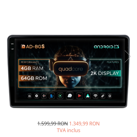
Opel
Dacia
Peugeot
Hyundai
Toyota
Seat
Kia
Chevrolet
Suzuki
1.599,99 RON
1.349,99 RON
TVA inclus
Renault