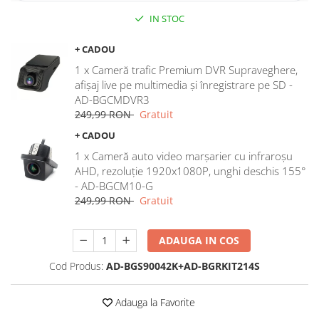
IN STOC
Rame adaptoare Dodge
+ CADOU
Rame adaptoare Chrysler
1 x Cameră trafic Premium DVR Supraveghere,
afișaj live pe multimedia și înregistrare pe SD -
Rame adaptoare Isuzu
AD-BGCMDVR3
249,99 RON
Gratuit
Rame adaptoare Subaru
+ CADOU
Rame adaptoare Iveco
1 x Cameră auto video marșarier cu infraroșu
AHD, rezoluție 1920x1080P, unghi deschis 155°
- AD-BGCM10-G
Rame adaptoare Smart
249,99 RON
Gratuit
Rame adaptoare Land Rover
ADAUGA IN COS
Rame adaptoare Ssangyong
Cod Produs:
AD-BGS90042K+AD-BGRKIT214S
Rame adaptoare Hummer
Adauga la Favorite
Camere marșarier auto