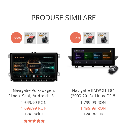
PRODUSE SIMILARE
-33%
-17%
Navigatie Volkswagen,
Navigatie BMW X1 E84
Skoda, Seat, Android 13, S-
(2009-2015), Linux OS &
Quadcore / 4GB RAM +
OEM, Varianta iDrive,
1.649,99 RON
1.799,99 RON
64GB ROM, 9 Inch - AD-
CarPlay & Android Auto
1.099,99 RON
1.499,99 RON
BGSW94L
Wireless, MirrorLink,
TVA inclus
TVA inclus
Camera AHD, 12.3 Inch -
AD-BGBMLNX12+AD-