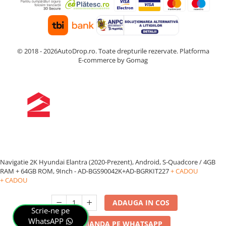
© 2018 - 2026AutoDrop.ro. Toate drepturile rezervate.
Platforma
E-commerce by Gomag
Navigatie 2K Hyundai Elantra (2020-Prezent), Android, S-Quadcore / 4GB
RAM + 64GB ROM, 9Inch - AD-BGS90042K+AD-BGRKIT227
+ CADOU
+ CADOU
ADAUGA IN COS
Scrie-ne pe
WhatsAPP
COMANDA PE WHATSAPP