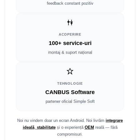
Fiat
Rame adaptoare Dodge
feedback constant pozitiv
Jeep
Rame adaptoare Chrysler
Volvo
Rame adaptoare Isuzu
ACOPERIRE
100+ service-uri
Iveco
Rame adaptoare Subaru
montaj & suport național
Porsche
Rame adaptoare Iveco
Ssangyong
Rame adaptoare Smart
TEHNOLOGIE
Daihatsu
Rame adaptoare Land Rover
CANBUS Software
Dodge
Rame adaptoare Ssangyong
partener oficial Simple Soft
Rame adaptoare Hummer
Noi nu vindem doar un ecran Android. Noi livrăm
integrare
ideală
,
stabilitate
și o experiență
OEM
reală — fără
compromisuri.