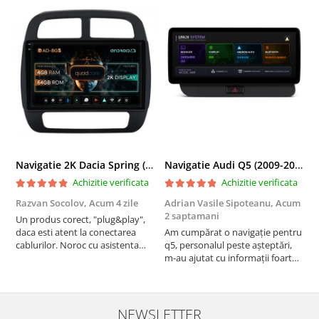
Navigatie 2K Dacia Spring (2021- Prezent), Android, S-Quadcore / 4GB RAM + 64GB ROM, 9.5 Inch - AD-BGS90042K+AD-BGRKIT366V4s
Navigatie Audi Q5 (2009-2017), Linux OS & OEM, MMI 3G, CarPlay & Android Auto Wireless, MirrorLink, Camera AHD, 12.3 Inch - AD-BGAALNXH+AD-BGRKITQ5002
Achizitie verificata
Achizitie verificata
Razvan Socolov,
Acum 4 zile
Adrian Vasile Sipoteanu,
Acum
E
2 saptamani
Un produs corect, "plug&play",
P
daca esti atent la conectarea
Am cumpărat o navigație pentru
d
cablurilor. Noroc cu asistenta
q5, personalul peste așteptări,
f
Autodrop, care a fost foarte
m-au ajutat cu informații foarte
prietenoasa si dispusa sa ajute.
prompt deși i-am deranjat în
M-a indrumat pas cu pas si mi-a
repetate rânduri. Foarte
atras atentia ca nu era conectat
serviabili, livrare rapidă, suport
cablul de video de la camera
tehnic, totul impecabil, o să revin
NEWSLETTER