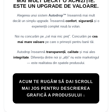
MAI MULT DECÂT O ACHIZIȚIE.
ESTE UN UPGRADE DE VALOARE.
Alegerea unui sistem
Autodrop™
înseamnă mai mult
decât un simplu upgrade. Înseamnă
confort
,
siguranță
și o
experiență complet nouă la volan.
Noi nu concurăm pe „cel mai mic preț”. Concurăm pe
cea
mai mare valoare
pe care o primești pentru banii tăi.
Autodrop înseamnă
transparență
,
calitate
și mai ales
integritate
. Diferența dintre noi și „alții” nu este marketingul
— este realitatea din spatele produsului.
ACUM TE RUGĂM SĂ DAI SCROLL
MAI JOS PENTRU DESCRIEREA
GRAFICĂ A PRODUSULUI ↓