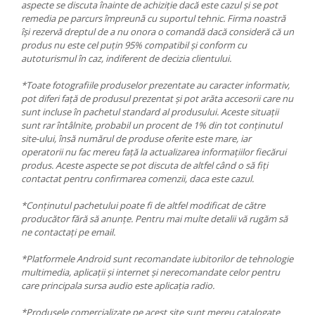
aspecte se discuta înainte de achiziție dacă este cazul și se pot
remedia pe parcurs împreună cu suportul tehnic. Firma noastră
își rezervă dreptul de a nu onora o comandă dacă consideră că un
produs nu este cel puțin 95% compatibil și conform cu
autoturismul în caz, indiferent de decizia clientului.
*Toate fotografiile produselor prezentate au caracter informativ,
pot diferi față de produsul prezentat și pot arăta accesorii care nu
sunt incluse în pachetul standard al produsului. Aceste situații
sunt rar întâlnite, probabil un procent de 1% din tot conținutul
site-ului, însă numărul de produse oferite este mare, iar
operatorii nu fac mereu față la actualizarea informațiilor fiecărui
produs. Aceste aspecte se pot discuta de altfel când o să fiți
contactat pentru confirmarea comenzii, daca este cazul.
*Conținutul pachetului poate fi de altfel modificat de către
producător fără să anunțe. Pentru mai multe detalii vă rugăm să
ne contactați pe email.
*Platformele Android sunt recomandate iubitorilor de tehnologie
multimedia, aplicații și internet și nerecomandate celor pentru
care principala sursa audio este aplicația radio.
*Produsele comercializate pe acest site sunt mereu catalogate