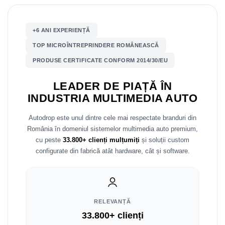
Mitsubishi
Rame adaptoare Mazda
+6 ANI EXPERIENȚĂ
Land Rover
Rame adaptoare Kia
TOP MICROÎNTREPRINDERE ROMÂNEASCĂ
PRODUSE CERTIFICATE CONFORM 2014/30/EU
Mazda
Rame adaptoare Alfa Romeo
LEADER DE PIAȚĂ ÎN
Honda
Rame adaptoare Nissan
INDUSTRIA MULTIMEDIA AUTO
Citroen
Rame adaptoare Fiat
Autodrop este unul dintre cele mai respectate branduri din
România în domeniul sistemelor multimedia auto premium,
Isuzu
Rame adaptoare Hyundai
cu peste
33.800+ clienți mulțumiți
și soluții custom
configurate din fabrică atât hardware, cât și software.
Chrysler
Rame adaptoare Chevrolet
Subaru
Rame adaptoare Mitsubishi
Smart
Rame adaptoare Jeep
RELEVANȚĂ
33.800+ clienți