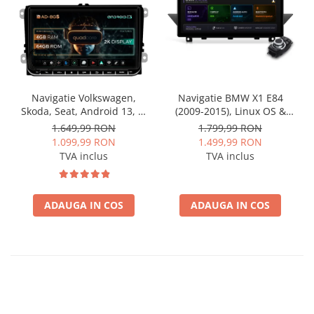
Navigatie Volkswagen,
Navigatie BMW X1 E84
Skoda, Seat, Android 13, S-
(2009-2015), Linux OS &
Quadcore / 4GB RAM +
OEM, Varianta iDrive,
1.649,99 RON
1.799,99 RON
64GB ROM, 9 Inch - AD-
CarPlay & Android Auto
1.099,99 RON
1.499,99 RON
BGSW94L
Wireless, MirrorLink,
TVA inclus
TVA inclus
Camera AHD, 12.3 Inch -
AD-BGBMLNX12+AD-
BGRKITBM004
ADAUGA IN COS
ADAUGA IN COS