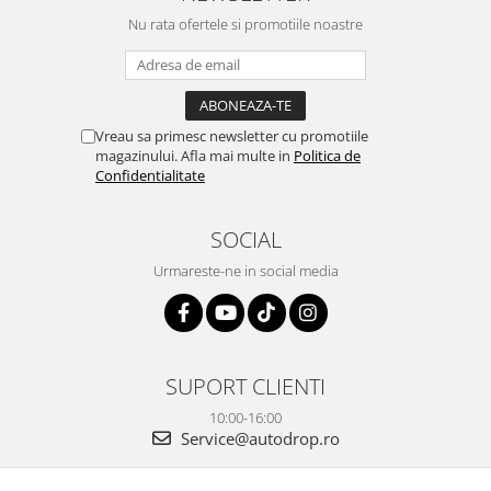
OE...
la ei și pentru vi...
Nu rata ofertele si promotiile noastre
Vreau sa primesc newsletter cu promotiile
magazinului. Afla mai multe in
Politica de
Confidentialitate
SOCIAL
Urmareste-ne in social media
SUPORT CLIENTI
10:00-16:00
Service@autodrop.ro