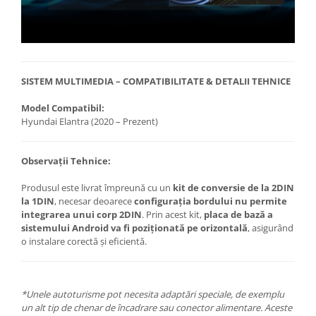
SISTEM MULTIMEDIA – COMPATIBILITATE & DETALII TEHNICE
Model Compatibil:
Hyundai Elantra (2020 – Prezent)
Observații Tehnice:
Produsul este livrat împreună cu un
kit de conversie de la 2DIN
la 1DIN
, necesar deoarece
configurația bordului nu permite
integrarea unui corp 2DIN
. Prin acest kit,
placa de bază a
sistemului Android va fi poziționată pe orizontală
, asigurând
o instalare corectă și eficientă.
*Unele autoturisme pot necesita adaptări speciale, de exemplu
un alt tip de chenar de încadrare sau conector alimentare. Aceste