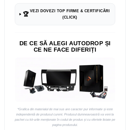
VEZI DOVEZI TOP FIRME & CERTIFICĂRI
🏆
(CLICK)
DE CE SĂ ALEGI AUTODROP ȘI
CE NE FACE DIFERIȚI
*Grafica din materialul de mai sus are caracter pur informativ și este
independentă de produsul curent. Produsul dumneavoastră va veni la
pachet cu kit-urile menționate în codul de produs și cu ofertele listate pe
pagina produsului.