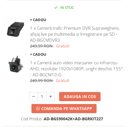
IN STOC
+ CADOU
1 x Cameră trafic Premium DVR Supraveghere,
afișaj live pe multimedia și înregistrare pe SD -
AD-BGCMDVR3
249,99 RON
Gratuit
+ CADOU
1 x Cameră auto video marșarier cu infraroșu
AHD, rezoluție 1920x1080P, unghi deschis 155°
- AD-BGCM10-G
249,99 RON
Gratuit
ADAUGA IN COS
COMANDA PE WHATSAPP
Cod Produs:
AD-BGS90042K+AD-BGRKIT227