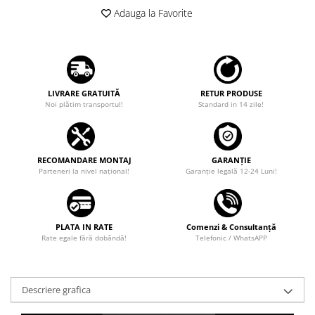
Adauga la Favorite
LIVRARE GRATUITĂ
RETUR PRODUSE
Noi plătim transportul!
Standard in 14 zile!
RECOMANDARE MONTAJ
GARANȚIE
Parteneri la nivel național!
Garanţie legală 12-24 Luni!
PLATA IN RATE
Comenzi & Consultanță
Rate egale fără dobândă!
Telefonic / WhatsAPP
Descriere grafica