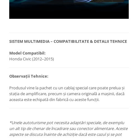
SISTEM MULTIMEDIA – COMPATIBILITATE & DETALII TEHNICE
Model Compatibil:
Honda Civic (2012–2015)
Observații Tehnice:
Produsul vine la pachet cu un cablaj special care poate prelua și
stația de amplificare, precum și camera originală a mașinii, dacă
aceasta este echipată din fabrică cu aceste funcții.
*Unele autoturisme pot necesita adaptări speciale, de exemplu
un alt tip de chenar de încadrare sau conector alimentare. Aceste
aspecte se discuta înainte de achiziție dacă este cazul și se pot