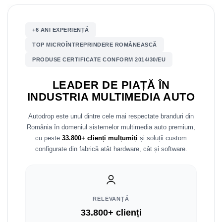
Mitsubishi
Rame adaptoare Mazda
+6 ANI EXPERIENȚĂ
Land Rover
Rame adaptoare Kia
TOP MICROÎNTREPRINDERE ROMÂNEASCĂ
PRODUSE CERTIFICATE CONFORM 2014/30/EU
Mazda
Rame adaptoare Alfa Romeo
LEADER DE PIAȚĂ ÎN
Honda
Rame adaptoare Nissan
INDUSTRIA MULTIMEDIA AUTO
Citroen
Rame adaptoare Fiat
Autodrop este unul dintre cele mai respectate branduri din
România în domeniul sistemelor multimedia auto premium,
Isuzu
Rame adaptoare Hyundai
cu peste
33.800+ clienți mulțumiți
și soluții custom
configurate din fabrică atât hardware, cât și software.
Chrysler
Rame adaptoare Chevrolet
Subaru
Rame adaptoare Mitsubishi
Smart
Rame adaptoare Jeep
RELEVANȚĂ
33.800+ clienți