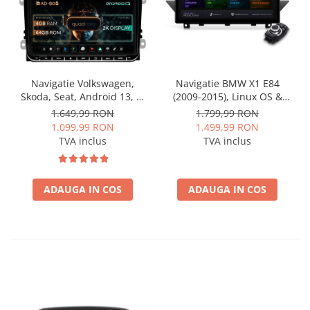
Navigatie Volkswagen,
Navigatie BMW X1 E84
Skoda, Seat, Android 13, S-
(2009-2015), Linux OS &
Quadcore / 4GB RAM +
OEM, Varianta iDrive,
1.649,99 RON
1.799,99 RON
64GB ROM, 9 Inch - AD-
CarPlay & Android Auto
1.099,99 RON
1.499,99 RON
BGSW94L
Wireless, MirrorLink,
TVA inclus
TVA inclus
Camera AHD, 12.3 Inch -
AD-BGBMLNX12+AD-
BGRKITBM004
ADAUGA IN COS
ADAUGA IN COS