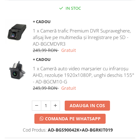
IN STOC
+ CADOU
1 x Cameră trafic Premium DVR Supraveghere,
afișaj live pe multimedia și înregistrare pe SD -
AD-BGCMDVR3
249,99 RON
Gratuit
+ CADOU
1 x Cameră auto video marșarier cu infraroșu
AHD, rezoluție 1920x1080P, unghi deschis 155°
- AD-BGCM10-G
249,99 RON
Gratuit
ADAUGA IN COS
COMANDA PE WHATSAPP
Cod Produs:
AD-BGS90042K+AD-BGRKIT019