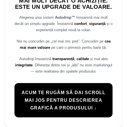
MAI MULT DECÂT O ACHIZIȚIE.
ESTE UN UPGRADE DE VALOARE.
Alegerea unui sistem
Autodrop™
înseamnă mai mult
decât un simplu upgrade. Înseamnă
confort
,
siguranță
și o
experiență complet nouă la volan.
Noi nu concurăm pe „cel mai mic preț”. Concurăm pe
cea
mai mare valoare
pe care o primești pentru banii tăi.
Autodrop înseamnă
transparență
,
calitate
și mai ales
integritate
. Diferența dintre noi și „alții” nu este marketingul
— este realitatea din spatele produsului.
ACUM TE RUGĂM SĂ DAI SCROLL
MAI JOS PENTRU DESCRIEREA
GRAFICĂ A PRODUSULUI ↓