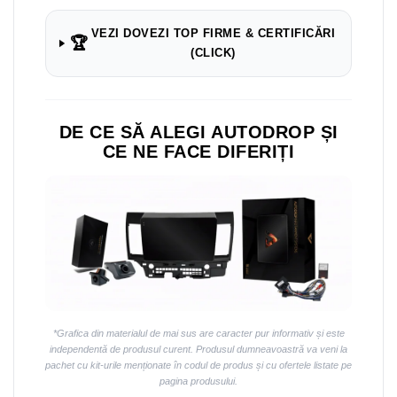
VEZI DOVEZI TOP FIRME & CERTIFICĂRI
🏆
(CLICK)
DE CE SĂ ALEGI AUTODROP ȘI
CE NE FACE DIFERIȚI
*Grafica din materialul de mai sus are caracter pur informativ și este
independentă de produsul curent. Produsul dumneavoastră va veni la
pachet cu kit-urile menționate în codul de produs și cu ofertele listate pe
pagina produsului.