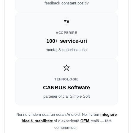
Fiat
Rame adaptoare Dodge
feedback constant pozitiv
Jeep
Rame adaptoare Chrysler
Volvo
Rame adaptoare Isuzu
ACOPERIRE
100+ service-uri
Iveco
Rame adaptoare Subaru
montaj & suport național
Porsche
Rame adaptoare Iveco
Ssangyong
Rame adaptoare Smart
TEHNOLOGIE
Daihatsu
Rame adaptoare Land Rover
CANBUS Software
Dodge
Rame adaptoare Ssangyong
partener oficial Simple Soft
Rame adaptoare Hummer
Noi nu vindem doar un ecran Android. Noi livrăm
integrare
ideală
,
stabilitate
și o experiență
OEM
reală — fără
compromisuri.