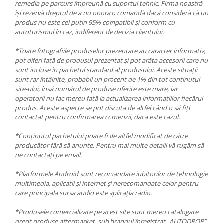
remedia pe parcurs împreună cu suportul tehnic. Firma noastră
își rezervă dreptul de a nu onora o comandă dacă consideră că un
produs nu este cel puțin 95% compatibil și conform cu
autoturismul în caz, indiferent de decizia clientului.
*Toate fotografiile produselor prezentate au caracter informativ,
pot diferi față de produsul prezentat și pot arăta accesorii care nu
sunt incluse în pachetul standard al produsului. Aceste situații
sunt rar întâlnite, probabil un procent de 1% din tot conținutul
site-ului, însă numărul de produse oferite este mare, iar
operatorii nu fac mereu față la actualizarea informațiilor fiecărui
produs. Aceste aspecte se pot discuta de altfel când o să fiți
contactat pentru confirmarea comenzii, daca este cazul.
*Conținutul pachetului poate fi de altfel modificat de către
producător fără să anunțe. Pentru mai multe detalii vă rugăm să
ne contactați pe email.
*Platformele Android sunt recomandate iubitorilor de tehnologie
multimedia, aplicații și internet și nerecomandate celor pentru
care principala sursa audio este aplicația radio.
*Produsele comercializate pe acest site sunt mereu catalogate
drept produse aftermarket, sub brandul înregistrat „AUTODROP”.