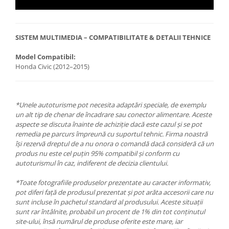
SISTEM MULTIMEDIA – COMPATIBILITATE & DETALII TEHNICE
Model Compatibil:
Honda Civic (2012–2015)
*Unele autoturisme pot necesita adaptări speciale, de exemplu
un alt tip de chenar de încadrare sau conector alimentare. Aceste
aspecte se discuta înainte de achiziție dacă este cazul și se pot
remedia pe parcurs împreună cu suportul tehnic. Firma noastră
își rezervă dreptul de a nu onora o comandă dacă consideră că un
produs nu este cel puțin 95% compatibil și conform cu
autoturismul în caz, indiferent de decizia clientului.
*Toate fotografiile produselor prezentate au caracter informativ,
pot diferi față de produsul prezentat și pot arăta accesorii care nu
sunt incluse în pachetul standard al produsului. Aceste situații
sunt rar întâlnite, probabil un procent de 1% din tot conținutul
site-ului, însă numărul de produse oferite este mare, iar