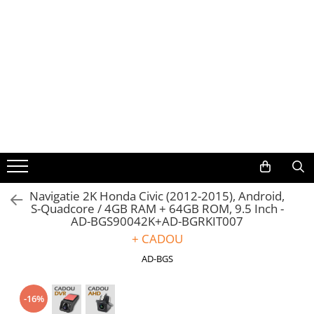
Toate Produsele
Navigații auto dedicate
Navigatii Dedicate
BMW
Volkswagen
Navigatie 2K Honda Civic (2012-2015), Android,
S-Quadcore / 4GB RAM + 64GB ROM, 9.5 Inch -
Audi
AD-BGS90042K+AD-BGRKIT007
+ CADOU
Mercedes Benz
AD-BGS
Ford
-16%
Skoda