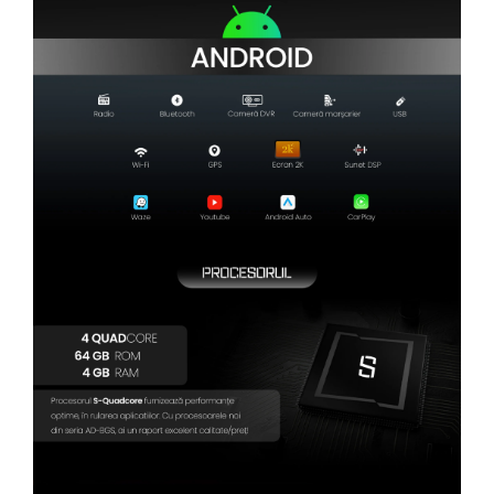
Camere Renault
Camere Fiat
Camere Citroen
Camere Peugeot
Camere Fiat
Camere înregistrare trafic
Accesorii multimedia
Conectică Auto
Conectică Auto
Conectică Audi