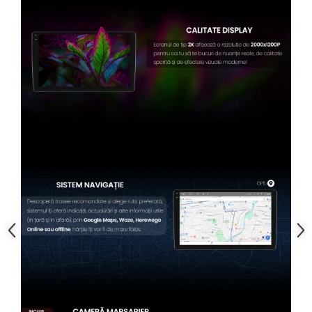
Conectică BMW
Conectică Volkswagen
Conectică Mercedes Benz
Conectică Ford
Conectică Opel
Conectică Skoda
Conectică Honda
Conectică Chevrolet
Conectică Suzuki
Conectică Renault