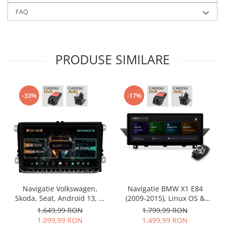
FAQ
PRODUSE SIMILARE
-33%
-17%
Navigatie Volkswagen,
Navigatie BMW X1 E84
Skoda, Seat, Android 13, S-
(2009-2015), Linux OS &
Quadcore / 4GB RAM +
OEM, Varianta iDrive,
1.649,99 RON
1.799,99 RON
64GB ROM, 9 Inch - AD-
CarPlay & Android Auto
1.099,99 RON
1.499,99 RON