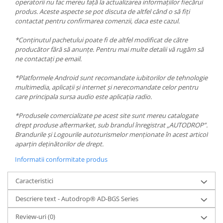
operatorii nu fac mereu față la actualizarea informațiilor fiecărui
produs. Aceste aspecte se pot discuta de altfel când o să fiți
contactat pentru confirmarea comenzii, daca este cazul.
*Conținutul pachetului poate fi de altfel modificat de către
producător fără să anunțe. Pentru mai multe detalii vă rugăm să
ne contactați pe email.
*Platformele Android sunt recomandate iubitorilor de tehnologie
multimedia, aplicații și internet și nerecomandate celor pentru
care principala sursa audio este aplicația radio.
*Produsele comercializate pe acest site sunt mereu catalogate
drept produse aftermarket, sub brandul înregistrat „AUTODROP”.
Brandurile și Logourile autoturismelor menționate în acest articol
aparțin deținătorilor de drept.
Informatii conformitate produs
Caracteristici
Descriere text - Autodrop® AD-BGS Series
Review-uri
(0)