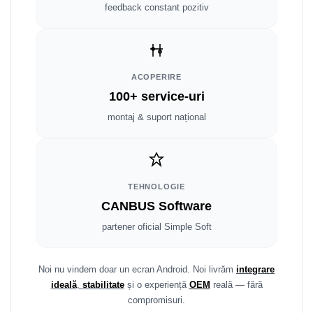
Smart
feedback constant pozitiv
Fiat
Jeep
ACOPERIRE
100+ service-uri
Volvo
montaj & suport național
Iveco
Porsche
TEHNOLOGIE
Ssangyong
CANBUS Software
partener oficial Simple Soft
Daihatsu
Dodge
Noi nu vindem doar un ecran Android. Noi livrăm
integrare
ideală
,
stabilitate
și o experiență
OEM
reală — fără
Navigații auto universale
compromisuri.