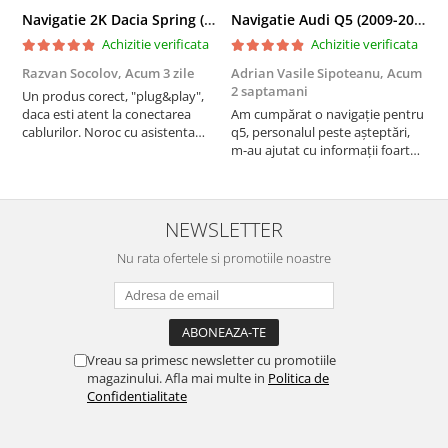
Navigatie 2K Dacia Spring (2021- Prezent), Android, S-Quadcore / 4GB RAM + 64GB ROM, 9.5 Inch - AD-BGS90042K+AD-BGRKIT366V4s
Navigatie Audi Q5 (2009-2017), Linux OS & OEM, MMI 3G, CarPlay & Android Auto Wireless, MirrorLink, Camera AHD, 12.3 Inch - AD-BGAALNXH+AD-BGRKITQ5002
Achizitie verificata
Achizitie verificata
Razvan Socolov,
Acum 3 zile
Adrian Vasile Sipoteanu,
Acum
E
2 saptamani
Un produs corect, "plug&play",
P
daca esti atent la conectarea
Am cumpărat o navigație pentru
d
cablurilor. Noroc cu asistenta
q5, personalul peste așteptări,
f
Autodrop, care a fost foarte
m-au ajutat cu informații foarte
prietenoasa si dispusa sa ajute.
prompt deși i-am deranjat în
M-a indrumat pas cu pas si mi-a
repetate rânduri. Foarte
atras atentia ca nu era conectat
serviabili, livrare rapidă, suport
cablul de video de la camera
tehnic, totul impecabil, o să revin
NEWSLETTER
OE...
la ei și pentru vi...
Nu rata ofertele si promotiile noastre
Vreau sa primesc newsletter cu promotiile
magazinului. Afla mai multe in
Politica de
Confidentialitate