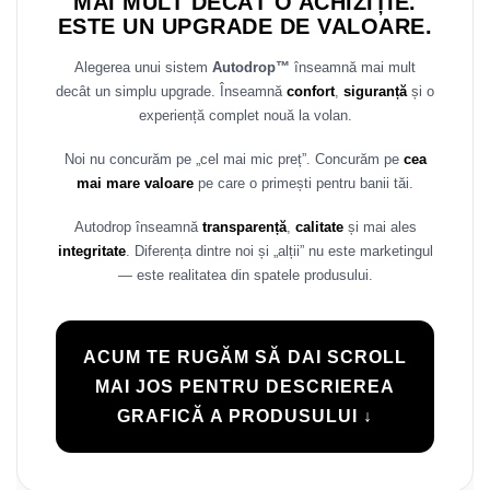
MAI MULT DECÂT O ACHIZIȚIE.
Rame adaptoare Daihatsu
ESTE UN UPGRADE DE VALOARE.
Alegerea unui sistem
Autodrop™
înseamnă mai mult
Rame adaptoare Mazda
decât un simplu upgrade. Înseamnă
confort
,
siguranță
și o
experiență complet nouă la volan.
Rame adaptoare Kia
Noi nu concurăm pe „cel mai mic preț”. Concurăm pe
cea
Rame adaptoare Alfa Romeo
mai mare valoare
pe care o primești pentru banii tăi.
Rame adaptoare Nissan
Autodrop înseamnă
transparență
,
calitate
și mai ales
integritate
. Diferența dintre noi și „alții” nu este marketingul
Rame adaptoare Fiat
— este realitatea din spatele produsului.
Rame adaptoare Hyundai
ACUM TE RUGĂM SĂ DAI SCROLL
Rame adaptoare Chevrolet
MAI JOS PENTRU DESCRIEREA
GRAFICĂ A PRODUSULUI ↓
Rame adaptoare Mitsubishi
Rame adaptoare Jeep