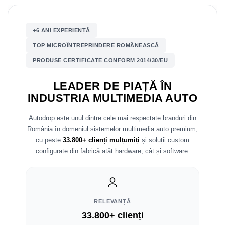
Nissan
+6 ANI EXPERIENȚĂ
Mitsubishi
TOP MICROÎNTREPRINDERE ROMÂNEASCĂ
PRODUSE CERTIFICATE CONFORM 2014/30/EU
Land Rover
LEADER DE PIAȚĂ ÎN
Mazda
INDUSTRIA MULTIMEDIA AUTO
Honda
Autodrop este unul dintre cele mai respectate branduri din
România în domeniul sistemelor multimedia auto premium,
Citroen
cu peste
33.800+ clienți mulțumiți
și soluții custom
configurate din fabrică atât hardware, cât și software.
Isuzu
Chrysler
RELEVANȚĂ
Subaru
33.800+ clienți