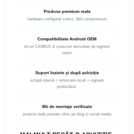
Rame adaptoare Dacia
Produse premium reale
Rame adaptoare Audi
hardware configurat corect, fără compromisuri
Rame adaptoare BMW
Compatibilitate Android OEM
Rame adaptoare Seat
kit-uri CANBUS & conectori dezvoltați de inginerii
noștri
Rame adaptoare Renault
Rame adaptoare Volvo
Suport înainte și după achiziție
echipă internă + tehnicieni locali + inginerii
Rame adaptoare Honda
producători
Rame Adaptoare Porsche
Mii de montaje verificate
Rame adaptoare Peugeot
proiecte reale postate zilnic pe blog și social media
Rame adaptoare Citroen