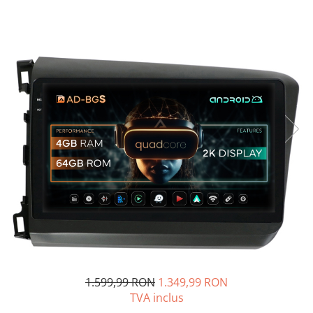
Opel
Dacia
Peugeot
Hyundai
Toyota
Seat
Kia
Chevrolet
Suzuki
1.599,99 RON
1.349,99 RON
TVA inclus
Renault