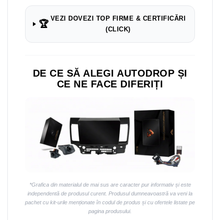
Navigații auto universale
Navigații universale 2DIN
VEZI DOVEZI TOP FIRME & CERTIFICĂRI
🏆
Navigații universale 1DIN
(CLICK)
Rame adaptoare auto
Rame adaptoare auto
DE CE SĂ ALEGI AUTODROP ȘI
CE NE FACE DIFERIȚI
Rame adaptoare Volkswagen
Rame adaptoare Ford
Rame adaptoare M-Benz
Rame adaptoare Opel
Rame adaptoare Skoda
*Grafica din materialul de mai sus are caracter pur informativ și este
independentă de produsul curent. Produsul dumneavoastră va veni la
Rame adaptoare Suzuki
pachet cu kit-urile menționate în codul de produs și cu ofertele listate pe
pagina produsului.