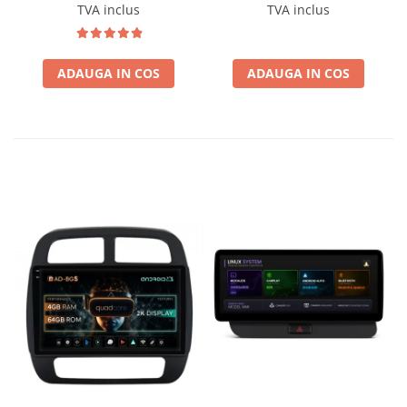
BGSW94L
Wireless, MirrorLink,
TVA inclus
TVA inclus
Camera AHD, 12.3 Inch -
AD-BGBMLNX12+AD-
BGRKITBM004
ADAUGA IN COS
ADAUGA IN COS