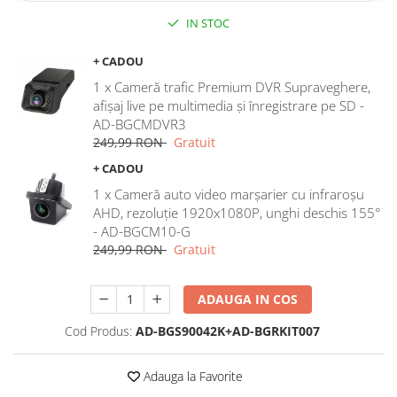
IN STOC
Rame adaptoare Dodge
+ CADOU
Rame adaptoare Chrysler
1 x Cameră trafic Premium DVR Supraveghere,
afișaj live pe multimedia și înregistrare pe SD -
Rame adaptoare Isuzu
AD-BGCMDVR3
249,99 RON
Gratuit
Rame adaptoare Subaru
+ CADOU
Rame adaptoare Iveco
1 x Cameră auto video marșarier cu infraroșu
AHD, rezoluție 1920x1080P, unghi deschis 155°
- AD-BGCM10-G
Rame adaptoare Smart
249,99 RON
Gratuit
Rame adaptoare Land Rover
ADAUGA IN COS
Rame adaptoare Ssangyong
Cod Produs:
AD-BGS90042K+AD-BGRKIT007
Rame adaptoare Hummer
Adauga la Favorite
Camere marșarier auto