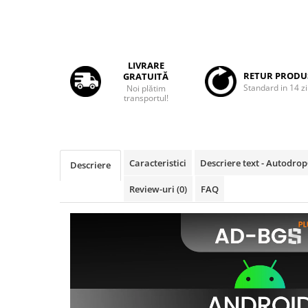
Rame adaptoare Daihatsu
Rame adaptoare Mazda
LIVRARE
RETUR PRODU
GRATUITĂ
Rame adaptoare Kia
Standard in 14 zi
Noi plătim
transportul!
Rame adaptoare Alfa Romeo
Rame adaptoare Nissan
Caracteristici
Descriere text - Autodro
Descriere
Rame adaptoare Fiat
Review-uri
(0)
FAQ
Rame adaptoare Hyundai
Rame adaptoare Chevrolet
Rame adaptoare Mitsubishi
Rame adaptoare Jeep