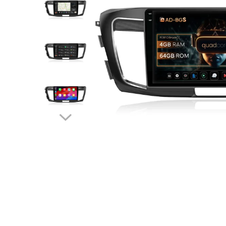
Opel
Dacia
Peugeot
Hyundai
Toyota
Seat
Kia
Chevrolet
Suzuki
Renault