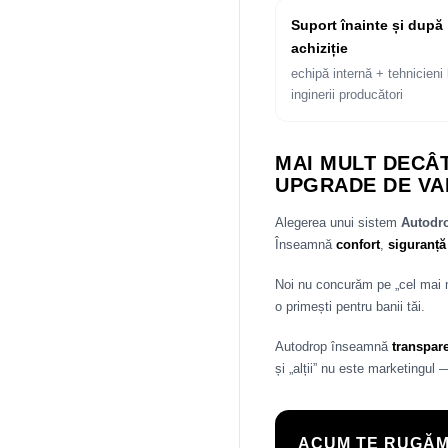
Suport înainte și după
achiziție
echipă internă + tehnicieni 
inginerii producători
MAI MULT DECÂT
UPGRADE DE VA
Alegerea unui sistem
Autod
Înseamnă
confort
,
siguranță
Noi nu concurăm pe „cel mai
o primești pentru banii tăi.
Autodrop înseamnă
transpar
și „alții” nu este marketingul 
ACUM TE RUGĂM