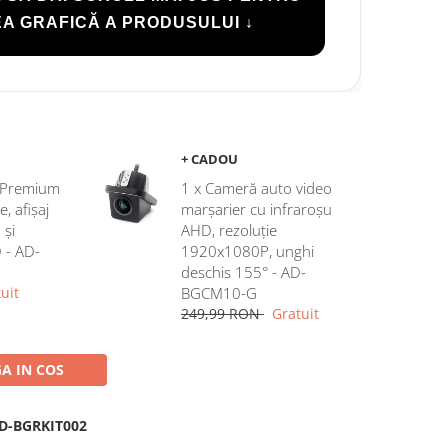
A GRAFICĂ A PRODUSULUI ↓
+ CADOU
c Premium
1 x Cameră auto video
 afișaj
marșarier cu infraroșu
 și
AHD, rezoluție
D - AD-
1920x1080P, unghi
deschis 155° - AD-
uit
BGCM10-G
249,99 RON
Gratuit
A IN COS
D-BGRKIT002