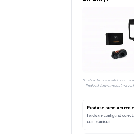
*Grafica din materialul de mai sus 
Produsul dumneavoastră va veni la
Produse premium reale
hardware configurat corect,
compromisuri