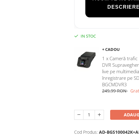
DESCRIERE
IN STOC
+ CADOU
1 x Cameră trafi
DVR Supraveghere,
live pe multimedia
înregistrare pe S
BGCMDVR3
249,99 RON
Grat
ADAUG
Cod Produs:
AD-BGS100042K+A