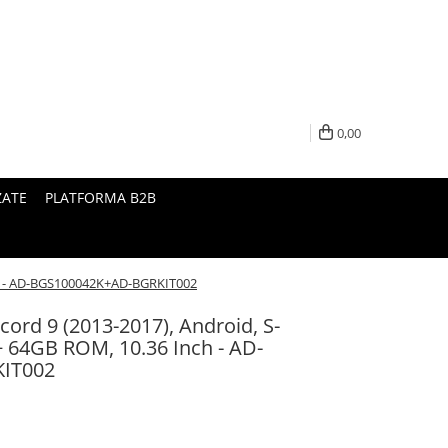
0,00
ZATE
PLATFORMA B2B
ch - AD-BGS100042K+AD-BGRKIT002
ord 9 (2013-2017), Android, S-
 64GB ROM, 10.36 Inch - AD-
IT002