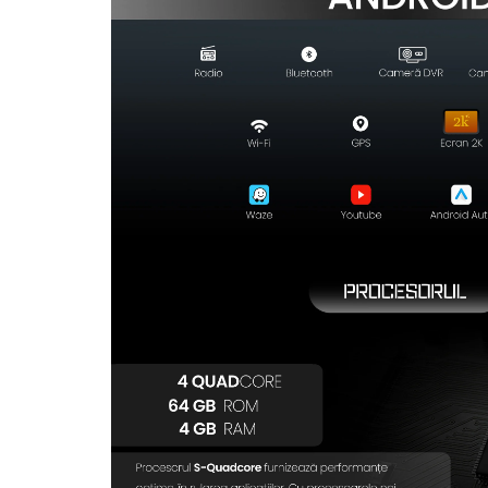
Rame adaptoare Dodge
Rame adaptoare Chrysler
Rame adaptoare Isuzu
Rame adaptoare Subaru
Rame adaptoare Iveco
Rame adaptoare Smart
Rame adaptoare Land Rover
Rame adaptoare Ssangyong
Rame adaptoare Hummer
Camere marșarier auto