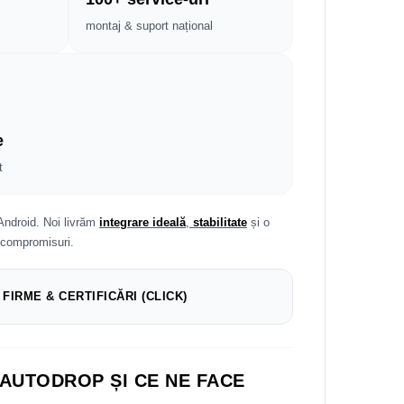
montaj & suport național
e
t
Android. Noi livrăm
integrare ideală
,
stabilitate
și o
 compromisuri.
 FIRME & CERTIFICĂRI (CLICK)
 AUTODROP ȘI CE NE FACE