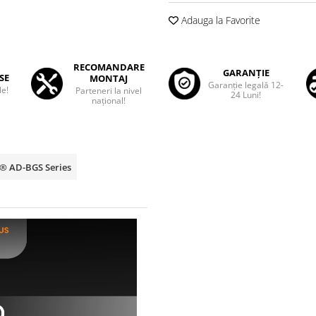
Adauga la Favorite
RECOMANDARE
GARANȚIE
SE
MONTAJ
Garanţie legală 12-
le!
Parteneri la nivel
24 Luni!
național!
p® AD-BGS Series