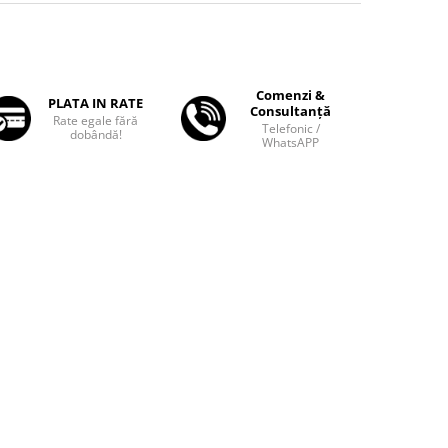
Comenzi &
PLATA IN RATE
Consultanță
Rate egale fără
Telefonic /
dobândă!
WhatsAPP