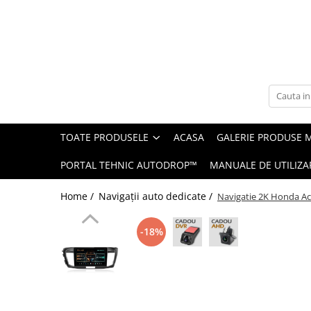
Toate Produsele
Navigații auto dedicate
Navigatii Dedicate
TOATE PRODUSELE
ACASA
GALERIE PRODUSE 
BMW
PORTAL TEHNIC AUTODROP™
MANUALE DE UTILIZA
Volkswagen
Home /
Navigații auto dedicate /
Navigatie 2K Honda Ac
Audi
-18%
Mercedes Benz
Ford
Skoda