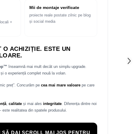
Mii de montaje verificate
proiecte reale postate zilnic pe blog
și social media
locali +
 O ACHIZIȚIE. ESTE UN
LOARE.
rop™
înseamnă mai mult decât un simplu upgrade.
și o experiență complet nouă la volan.
 mic preț”. Concurăm pe
cea mai mare valoare
pe care
ență
,
calitate
și mai ales
integritate
. Diferența dintre noi
— este realitatea din spatele produsului.
 SĂ DAI SCROLL MAI JOS PENTRU