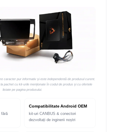
are caracter pur informativ și este independentă de produsul curent.
 pachet cu kit-urile menționate în codul de produs și cu ofertele
listate pe pagina produsului.
Compatibilitate Android OEM
 fără
kit-uri CANBUS & conectori
dezvoltați de inginerii noștri