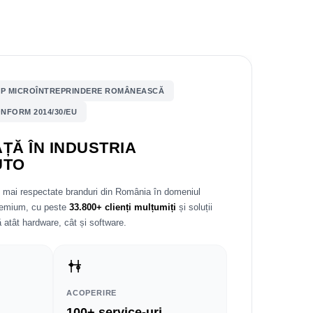
P MICROÎNTREPRINDERE ROMÂNEASCĂ
NFORM 2014/30/EU
ȚĂ ÎN INDUSTRIA
UTO
e mai respectate branduri din România în domeniul
premium, cu peste
33.800+ clienți mulțumiți
și soluții
 atât hardware, cât și software.
ACOPERIRE
100+ service-uri