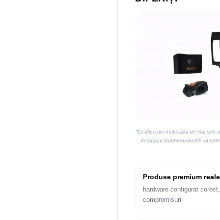
*Grafica din materialul de mai sus 
Produsul dumneavoastră va veni la
Produse premium reale
hardware configurat corect,
compromisuri