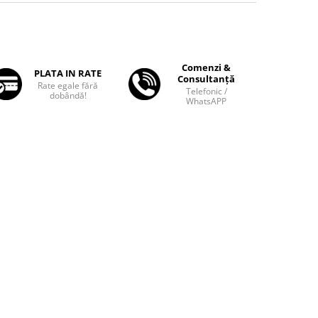
Comenzi &
PLATA IN RATE
Consultanță
Rate egale fără
Telefonic /
dobândă!
WhatsAPP