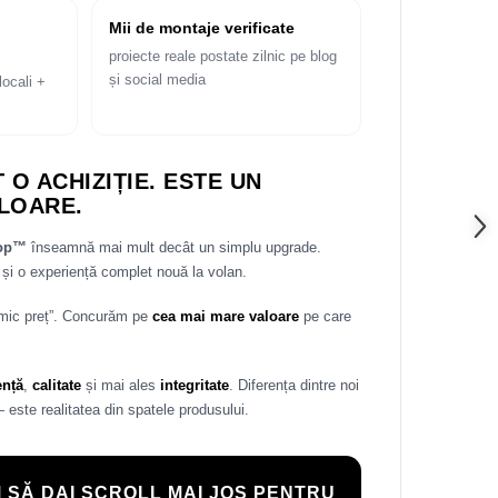
Mii de montaje verificate
proiecte reale postate zilnic pe blog
și social media
locali +
 O ACHIZIȚIE. ESTE UN
LOARE.
rop™
înseamnă mai mult decât un simplu upgrade.
și o experiență complet nouă la volan.
 mic preț”. Concurăm pe
cea mai mare valoare
pe care
ență
,
calitate
și mai ales
integritate
. Diferența dintre noi
— este realitatea din spatele produsului.
 SĂ DAI SCROLL MAI JOS PENTRU