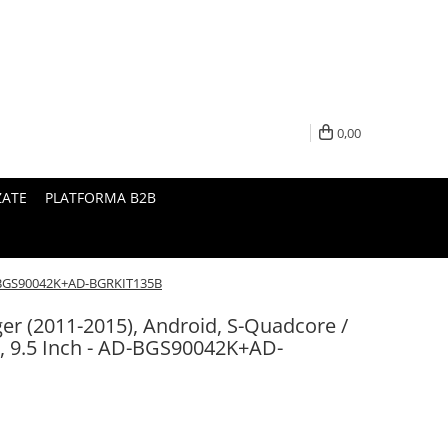
0,00
ZATE
PLATFORMA B2B
AD-BGS90042K+AD-BGRKIT135B
er (2011-2015), Android, S-Quadcore /
 9.5 Inch - AD-BGS90042K+AD-