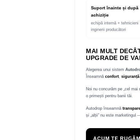
Suport înainte și după
achiziție
echipă internă + tehnicieni 
inginerii producători
MAI MULT DECÂT
UPGRADE DE VA
Alegerea unui sistem
Autod
Înseamnă
confort
,
siguranță
Noi nu concurăm pe „cel mai
o primești pentru banii tăi.
Autodrop înseamnă
transpar
și „alții” nu este marketingul 
ACUM TE RUGĂM