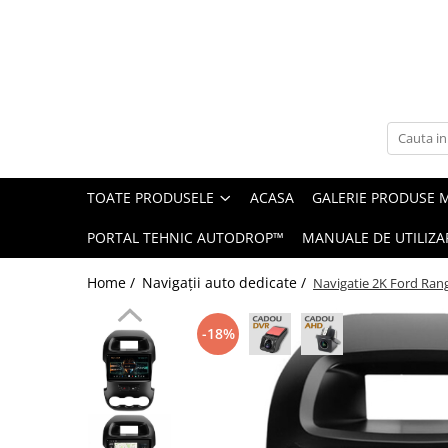
Toate Produsele
Navigații auto dedicate
Navigatii Dedicate
TOATE PRODUSELE
ACASA
GALERIE PRODUSE 
BMW
PORTAL TEHNIC AUTODROP™
MANUALE DE UTILIZA
Volkswagen
Home /
Navigații auto dedicate /
Navigatie 2K Ford Ran
Audi
-18%
Mercedes Benz
Ford
Skoda