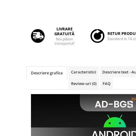
Rame adaptoare Daihatsu
Rame adaptoare Mazda
LIVRARE
RETUR PRODU
GRATUITĂ
Rame adaptoare Kia
Standard in 14 zi
Noi plătim
transportul!
Rame adaptoare Alfa Romeo
Rame adaptoare Nissan
Caracteristici
Descriere text - 
Descriere grafica
Rame adaptoare Fiat
Review-uri
(0)
FAQ
Rame adaptoare Hyundai
Rame adaptoare Chevrolet
Rame adaptoare Mitsubishi
Rame adaptoare Jeep