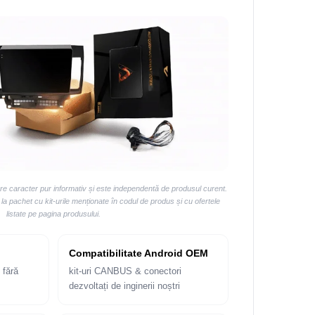
are caracter pur informativ și este independentă de produsul curent.
 pachet cu kit-urile menționate în codul de produs și cu ofertele
listate pe pagina produsului.
Compatibilitate Android OEM
 fără
kit-uri CANBUS & conectori
dezvoltați de inginerii noștri