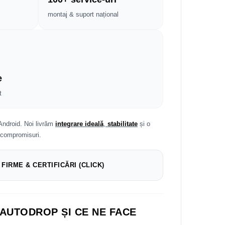
montaj & suport național
e
t
Android. Noi livrăm
integrare ideală
,
stabilitate
și o
 compromisuri.
 FIRME & CERTIFICĂRI (CLICK)
 AUTODROP ȘI CE NE FACE