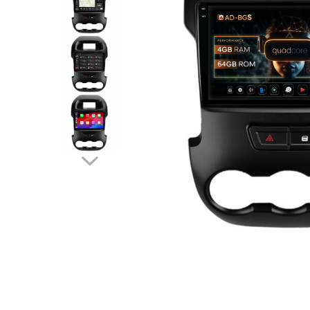
Opel
Dacia
Peugeot
Hyundai
Toyota
Seat
Kia
Chevrolet
Suzuki
Renault