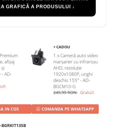
A GRAFICĂ A PRODUSULUI ↓
+ CADOU
c Premium
1 x Cameră auto video
 afișaj
marșarier cu infraroșu
 și
AHD, rezoluție
D - AD-
1920x1080P, unghi
deschis 155° - AD-
uit
BGCM10-G
249,99 RON
Gratuit
A IN COS
COMANDA PE WHATSAPP
-BGRKIT135B