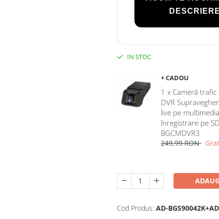
DESCRIERE
IN STOC
+ CADOU
1 x Cameră trafi
DVR Supraveghere,
live pe multimedia
înregistrare pe S
BGCMDVR3
249,99 RON
Grat
ADAUG
Cod Produs:
AD-BGS90042K+AD