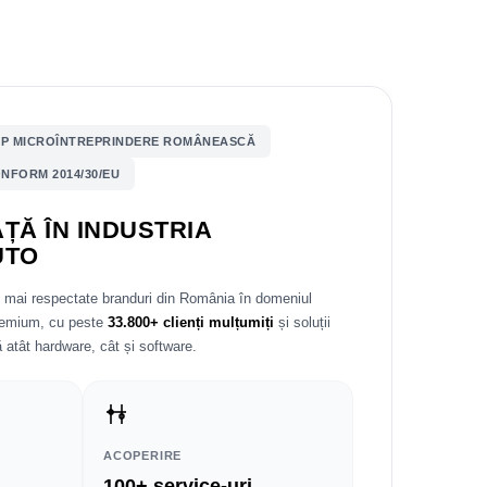
P MICROÎNTREPRINDERE ROMÂNEASCĂ
NFORM 2014/30/EU
ȚĂ ÎN INDUSTRIA
UTO
e mai respectate branduri din România în domeniul
premium, cu peste
33.800+ clienți mulțumiți
și soluții
 atât hardware, cât și software.
ACOPERIRE
100+ service-uri