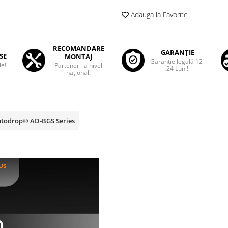
Adauga la Favorite
RECOMANDARE
GARANȚIE
SE
MONTAJ
Garanţie legală 12-
le!
Parteneri la nivel
24 Luni!
național!
Autodrop® AD-BGS Series