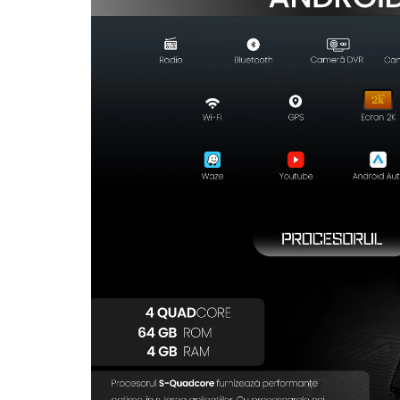
Rame adaptoare Dodge
Rame adaptoare Chrysler
Rame adaptoare Isuzu
Rame adaptoare Subaru
Rame adaptoare Iveco
Rame adaptoare Smart
Rame adaptoare Land Rover
Rame adaptoare Ssangyong
Rame adaptoare Hummer
Camere marșarier auto