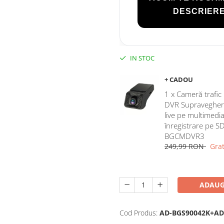
DESCRIERE
IN STOC
+ CADOU
1 x Cameră trafi
DVR Supraveghere,
live pe multimedia
înregistrare pe S
BGCMDVR3
249,99 RON
Grat
ADAUG
Cod Produs:
AD-BGS90042K+AD