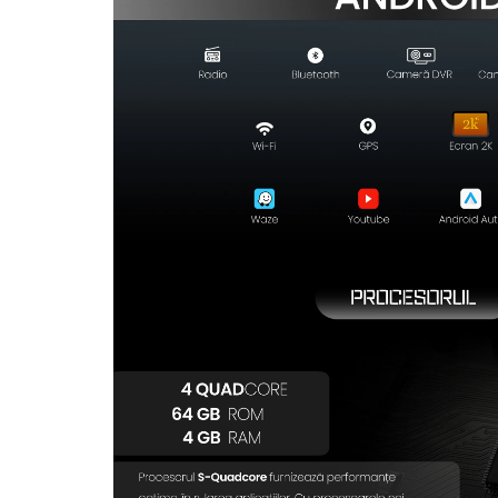
Rame adaptoare Dodge
Rame adaptoare Chrysler
Rame adaptoare Isuzu
Rame adaptoare Subaru
Rame adaptoare Iveco
Rame adaptoare Smart
Rame adaptoare Land Rover
Rame adaptoare Ssangyong
Rame adaptoare Hummer
Camere marșarier auto