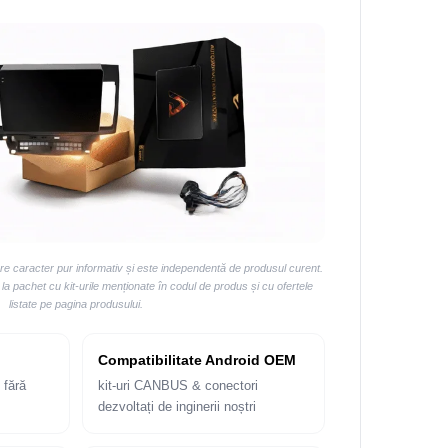
are caracter pur informativ și este independentă de produsul curent.
 pachet cu kit-urile menționate în codul de produs și cu ofertele
listate pe pagina produsului.
Compatibilitate Android OEM
 fără
kit-uri CANBUS & conectori
dezvoltați de inginerii noștri