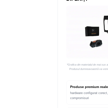
*Grafica din materialul de mai sus 
Produsul dumneavoastră va veni la
Produse premium reale
hardware configurat corect,
compromisuri