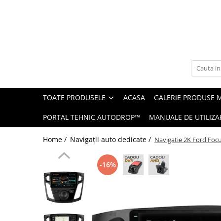
Toate Produsele
Navigații auto dedicate
Navigatii Dedicate
TOATE PRODUSELE
ACASA
GALERIE PRODUSE 
BMW
PORTAL TEHNIC AUTODROP™
MANUALE DE UTILIZA
Volkswagen
Home /
Navigații auto dedicate /
Navigatie 2K Ford Foc
Audi
-16%
Mercedes Benz
Ford
Skoda