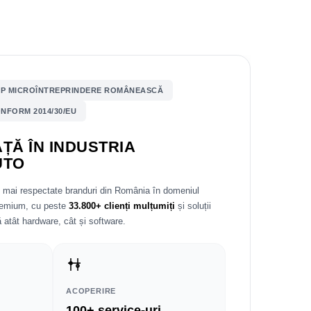
P MICROÎNTREPRINDERE ROMÂNEASCĂ
NFORM 2014/30/EU
ȚĂ ÎN INDUSTRIA
UTO
e mai respectate branduri din România în domeniul
premium, cu peste
33.800+ clienți mulțumiți
și soluții
 atât hardware, cât și software.
ACOPERIRE
100+ service-uri