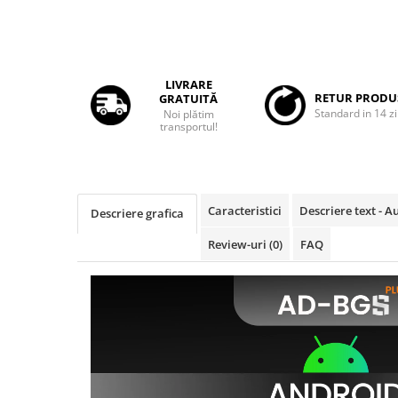
Rame adaptoare Daihatsu
Rame adaptoare Mazda
LIVRARE
RETUR PRODU
GRATUITĂ
Rame adaptoare Kia
Standard in 14 zi
Noi plătim
transportul!
Rame adaptoare Alfa Romeo
Rame adaptoare Nissan
Caracteristici
Descriere text - 
Descriere grafica
Rame adaptoare Fiat
Review-uri
(0)
FAQ
Rame adaptoare Hyundai
Rame adaptoare Chevrolet
Rame adaptoare Mitsubishi
Rame adaptoare Jeep