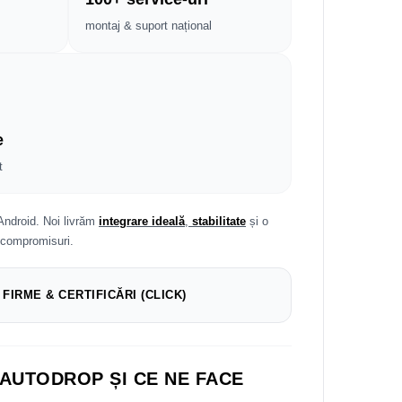
montaj & suport național
e
t
Android. Noi livrăm
integrare ideală
,
stabilitate
și o
 compromisuri.
 FIRME & CERTIFICĂRI (CLICK)
 AUTODROP ȘI CE NE FACE