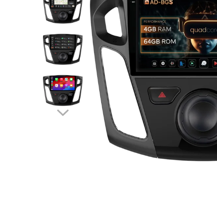
Opel
Dacia
Peugeot
Hyundai
Toyota
Seat
Kia
Chevrolet
Suzuki
Renault