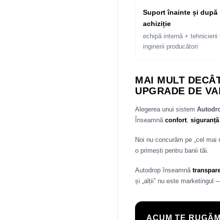
Suport înainte și după
achiziție
echipă internă + tehnicieni 
inginerii producători
MAI MULT DECÂT
UPGRADE DE VA
Alegerea unui sistem
Autod
Înseamnă
confort
,
siguranță
Noi nu concurăm pe „cel mai
o primești pentru banii tăi.
Autodrop înseamnă
transpar
și „alții” nu este marketingul 
ACUM TE RUGĂM