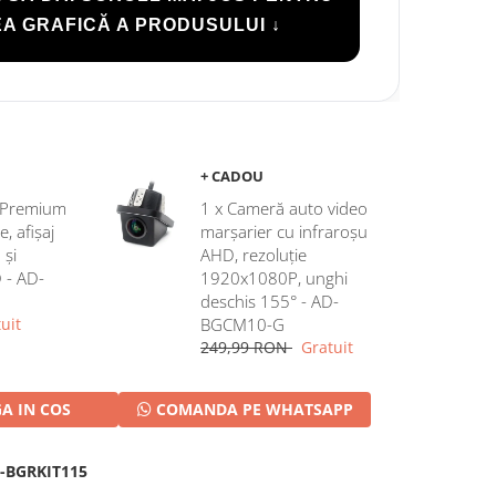
A GRAFICĂ A PRODUSULUI ↓
+ CADOU
c Premium
1 x Cameră auto video
 afișaj
marșarier cu infraroșu
 și
AHD, rezoluție
D - AD-
1920x1080P, unghi
deschis 155° - AD-
uit
BGCM10-G
249,99 RON
Gratuit
A IN COS
COMANDA PE WHATSAPP
-BGRKIT115