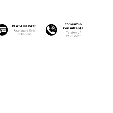
Comenzi &
PLATA IN RATE
Consultanță
Rate egale fără
Telefonic /
dobândă!
WhatsAPP