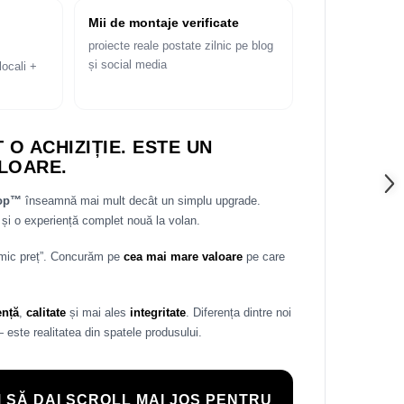
Mii de montaje verificate
proiecte reale postate zilnic pe blog
și social media
locali +
 O ACHIZIȚIE. ESTE UN
LOARE.
rop™
înseamnă mai mult decât un simplu upgrade.
și o experiență complet nouă la volan.
 mic preț”. Concurăm pe
cea mai mare valoare
pe care
ență
,
calitate
și mai ales
integritate
. Diferența dintre noi
— este realitatea din spatele produsului.
 SĂ DAI SCROLL MAI JOS PENTRU