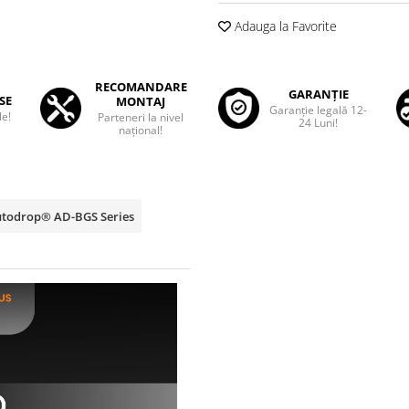
Adauga la Favorite
RECOMANDARE
GARANȚIE
SE
MONTAJ
Garanţie legală 12-
le!
Parteneri la nivel
24 Luni!
național!
Autodrop® AD-BGS Series