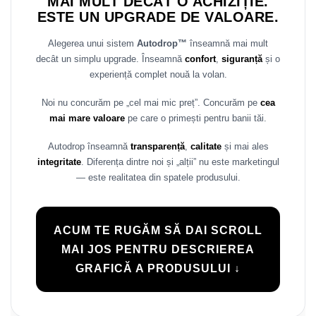
MAI MULT DECÂT O ACHIZIȚIE.
Rame adaptoare Daihatsu
ESTE UN UPGRADE DE VALOARE.
Alegerea unui sistem
Autodrop™
înseamnă mai mult
Rame adaptoare Mazda
decât un simplu upgrade. Înseamnă
confort
,
siguranță
și o
experiență complet nouă la volan.
Rame adaptoare Kia
Noi nu concurăm pe „cel mai mic preț”. Concurăm pe
cea
Rame adaptoare Alfa Romeo
mai mare valoare
pe care o primești pentru banii tăi.
Rame adaptoare Nissan
Autodrop înseamnă
transparență
,
calitate
și mai ales
integritate
. Diferența dintre noi și „alții” nu este marketingul
Rame adaptoare Fiat
— este realitatea din spatele produsului.
Rame adaptoare Hyundai
ACUM TE RUGĂM SĂ DAI SCROLL
Rame adaptoare Chevrolet
MAI JOS PENTRU DESCRIEREA
GRAFICĂ A PRODUSULUI ↓
Rame adaptoare Mitsubishi
Rame adaptoare Jeep