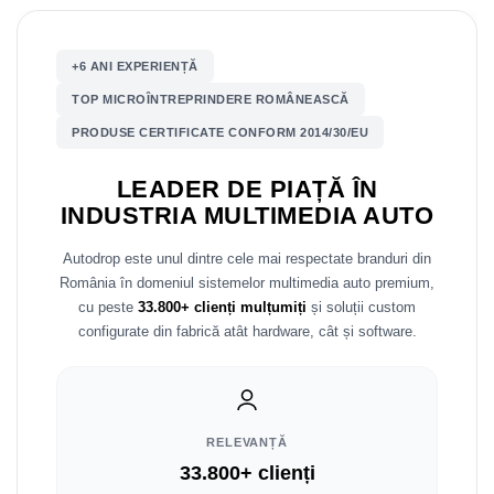
Nissan
+6 ANI EXPERIENȚĂ
Mitsubishi
TOP MICROÎNTREPRINDERE ROMÂNEASCĂ
PRODUSE CERTIFICATE CONFORM 2014/30/EU
Land Rover
LEADER DE PIAȚĂ ÎN
Mazda
INDUSTRIA MULTIMEDIA AUTO
Honda
Autodrop este unul dintre cele mai respectate branduri din
România în domeniul sistemelor multimedia auto premium,
Citroen
cu peste
33.800+ clienți mulțumiți
și soluții custom
configurate din fabrică atât hardware, cât și software.
Isuzu
Chrysler
RELEVANȚĂ
Subaru
33.800+ clienți