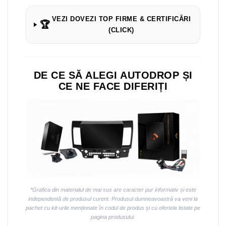
Navigații auto universale
Navigații universale 2DIN
VEZI DOVEZI TOP FIRME & CERTIFICĂRI
🏆
Navigații universale 1DIN
(CLICK)
Rame adaptoare auto
Rame adaptoare auto
DE CE SĂ ALEGI AUTODROP ȘI
CE NE FACE DIFERIȚI
Rame adaptoare Volkswagen
Rame adaptoare Ford
Rame adaptoare M-Benz
Rame adaptoare Opel
Rame adaptoare Skoda
*Grafica din materialul de mai sus are caracter pur informativ și este
independentă de produsul curent. Produsul dumneavoastră va veni la
Rame adaptoare Suzuki
pachet cu kit-urile menționate în codul de produs și cu ofertele listate pe
pagina produsului.