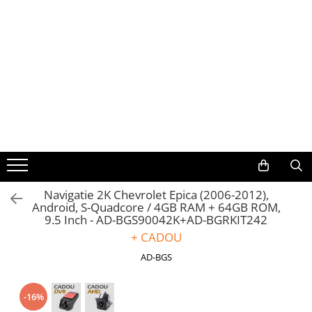
Toate Produsele
Navigații auto dedicate
Navigatii Dedicate
BMW
Volkswagen
Navigatie 2K Chevrolet Epica (2006-2012),
Android, S-Quadcore / 4GB RAM + 64GB ROM,
Audi
9.5 Inch - AD-BGS90042K+AD-BGRKIT242
+ CADOU
Mercedes Benz
AD-BGS
Ford
-16%
Skoda