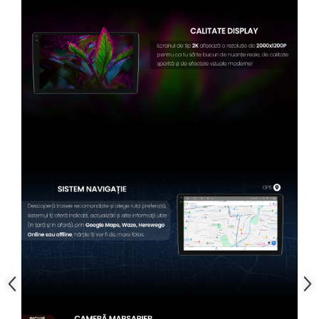
Conectică BMW
Conectică Volkswagen
Conectică Mercedes Benz
Conectică Ford
Conectică Opel
Conectică Skoda
Conectică Honda
Conectică Chevrolet
Conectică Suzuki
Conectică Renault