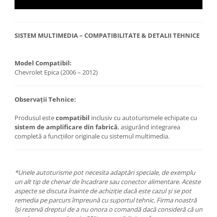
SISTEM MULTIMEDIA – COMPATIBILITATE & DETALII TEHNICE
Model Compatibil:
Chevrolet Epica (2006 – 2012)
Observații Tehnice:
Produsul este
compatibil
inclusiv cu autoturismele echipate cu
sistem de amplificare din fabrică
, asigurând integrarea
completă a funcțiilor originale cu sistemul multimedia.
*Unele autoturisme pot necesita adaptări speciale, de exemplu
un alt tip de chenar de încadrare sau conector alimentare. Aceste
aspecte se discuta înainte de achiziție dacă este cazul și se pot
remedia pe parcurs împreună cu suportul tehnic. Firma noastră
își rezervă dreptul de a nu onora o comandă dacă consideră că un