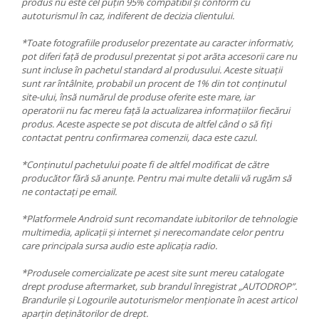
produs nu este cel puțin 95% compatibil și conform cu
autoturismul în caz, indiferent de decizia clientului.
*Toate fotografiile produselor prezentate au caracter informativ,
pot diferi față de produsul prezentat și pot arăta accesorii care nu
sunt incluse în pachetul standard al produsului. Aceste situații
sunt rar întâlnite, probabil un procent de 1% din tot conținutul
site-ului, însă numărul de produse oferite este mare, iar
operatorii nu fac mereu față la actualizarea informațiilor fiecărui
produs. Aceste aspecte se pot discuta de altfel când o să fiți
contactat pentru confirmarea comenzii, daca este cazul.
*Conținutul pachetului poate fi de altfel modificat de către
producător fără să anunțe. Pentru mai multe detalii vă rugăm să
ne contactați pe email.
*Platformele Android sunt recomandate iubitorilor de tehnologie
multimedia, aplicații și internet și nerecomandate celor pentru
care principala sursa audio este aplicația radio.
*Produsele comercializate pe acest site sunt mereu catalogate
drept produse aftermarket, sub brandul înregistrat „AUTODROP”.
Brandurile și Logourile autoturismelor menționate în acest articol
aparțin deținătorilor de drept.