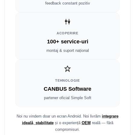
Smart
feedback constant pozitiv
Fiat
Jeep
ACOPERIRE
100+ service-uri
Volvo
montaj & suport național
Iveco
Porsche
TEHNOLOGIE
Ssangyong
CANBUS Software
partener oficial Simple Soft
Daihatsu
Dodge
Noi nu vindem doar un ecran Android. Noi livrăm
integrare
ideală
,
stabilitate
și o experiență
OEM
reală — fără
Navigații auto universale
compromisuri.