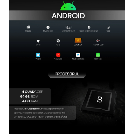
Camere Renault
Camere Fiat
Camere Citroen
Camere Peugeot
Camere Fiat
Camere înregistrare trafic
Accesorii multimedia
Conectică Auto
Conectică Auto
Conectică Audi