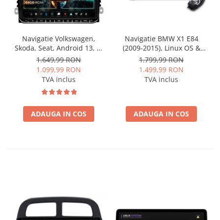
Navigatie Volkswagen,
Navigatie BMW X1 E84
Skoda, Seat, Android 13, S-
(2009-2015), Linux OS &
Quadcore / 4GB RAM +
OEM, Varianta iDrive,
1.649,99 RON
1.799,99 RON
64GB ROM, 9 Inch - AD-
CarPlay & Android Auto
1.099,99 RON
1.499,99 RON
BGSW94L
Wireless, MirrorLink,
TVA inclus
TVA inclus
Camera AHD, 12.3 Inch -
AD-BGBMLNX12+AD-
BGRKITBM004
ADAUGA IN COS
ADAUGA IN COS