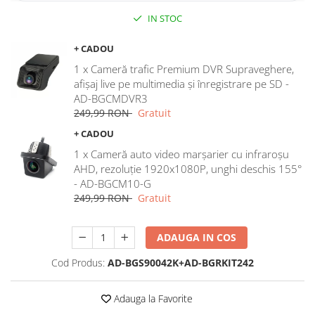
IN STOC
Rame adaptoare Dodge
+ CADOU
Rame adaptoare Chrysler
1 x Cameră trafic Premium DVR Supraveghere,
afișaj live pe multimedia și înregistrare pe SD -
Rame adaptoare Isuzu
AD-BGCMDVR3
249,99 RON
Gratuit
Rame adaptoare Subaru
+ CADOU
Rame adaptoare Iveco
1 x Cameră auto video marșarier cu infraroșu
AHD, rezoluție 1920x1080P, unghi deschis 155°
- AD-BGCM10-G
Rame adaptoare Smart
249,99 RON
Gratuit
Rame adaptoare Land Rover
ADAUGA IN COS
Rame adaptoare Ssangyong
Cod Produs:
AD-BGS90042K+AD-BGRKIT242
Rame adaptoare Hummer
Adauga la Favorite
Camere marșarier auto