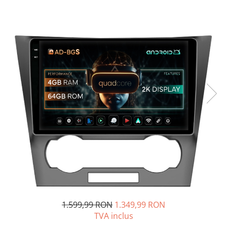
Opel
Dacia
Peugeot
Hyundai
Toyota
Seat
Kia
Chevrolet
Suzuki
1.599,99 RON
1.349,99 RON
TVA inclus
Renault