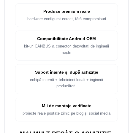
Rame adaptoare Dacia
Produse premium reale
Rame adaptoare Audi
hardware configurat corect, fără compromisuri
Rame adaptoare BMW
Compatibilitate Android OEM
Rame adaptoare Seat
kit-uri CANBUS & conectori dezvoltați de inginerii
noștri
Rame adaptoare Renault
Rame adaptoare Volvo
Suport înainte și după achiziție
echipă internă + tehnicieni locali + inginerii
Rame adaptoare Honda
producători
Rame Adaptoare Porsche
Mii de montaje verificate
Rame adaptoare Peugeot
proiecte reale postate zilnic pe blog și social media
Rame adaptoare Citroen