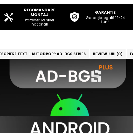
RECOMANDARE
GARANȚIE
MONTAJ
Garanţie legală 12-24
Parteneri la nivel
Luni!
național!
ESCRIERE TEXT - AUTODROP® AD-BGS SERIES
REVIEW-URI
(0)
F