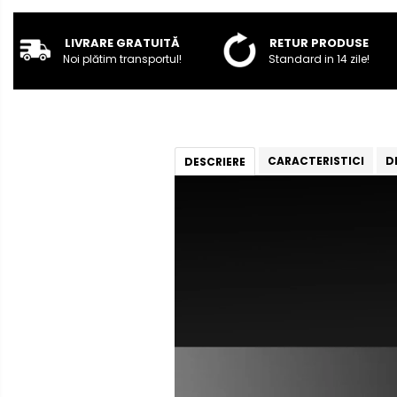
Rame adaptoare Mazda
LIVRARE GRATUITĂ
RETUR PRODUSE
Noi plătim transportul!
Standard in 14 zile!
Rame adaptoare Kia
Rame adaptoare Alfa Romeo
Rame adaptoare Nissan
CARACTERISTICI
D
DESCRIERE
Rame adaptoare Fiat
Rame adaptoare Hyundai
Rame adaptoare Chevrolet
Rame adaptoare Mitsubishi
Rame adaptoare Jeep