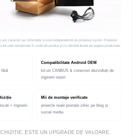
us are caracter pur informativ și este independentă de produsul curent. Produsul
kit-urile menționate în codul de produs și cu ofertele listate pe pagina produsului.
Compatibilitate Android OEM
 fără
kit-uri CANBUS & conectori dezvoltați de
inginerii noștri
hiziție
Mii de montaje verificate
ocali + inginerii
proiecte reale postate zilnic pe blog și
social media
ACHIZIȚIE. ESTE UN UPGRADE DE VALOARE.