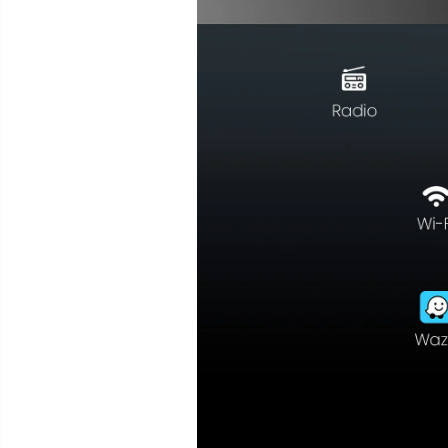
Rame adaptoare Dodge
Rame adaptoare Chrysler
Rame adaptoare Isuzu
Rame adaptoare Subaru
Rame adaptoare Iveco
Rame adaptoare Smart
Rame adaptoare Land Rover
Rame adaptoare Ssangyong
Rame adaptoare Hummer
Camere marșarier auto
Camere marșarier universale