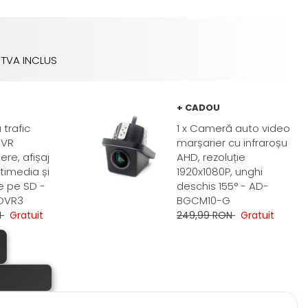
TVA INCLUS
+ CADOU
 trafic
1 x Cameră auto video
DVR
marșarier cu infraroșu
re, afișaj
AHD, rezoluție
ltimedia și
1920x1080P, unghi
re pe SD -
deschis 155° - AD-
DVR3
BGCM10-G
N
Gratuit
249,99 RON
Gratuit