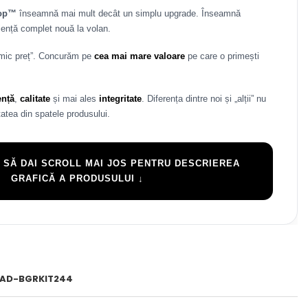
rop™
înseamnă mai mult decât un simplu upgrade. Înseamnă
iență complet nouă la volan.
 mic preț”. Concurăm pe
cea mai mare valoare
pe care o primești
ență
,
calitate
și mai ales
integritate
. Diferența dintre noi și „alții” nu
atea din spatele produsului.
 SĂ DAI SCROLL MAI JOS PENTRU DESCRIEREA
GRAFICĂ A PRODUSULUI ↓
AD-BGRKIT244