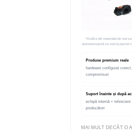
*Grafica din materialul de mai s
dumneavoastră va veni la pachet cu 
Produse premium reale
hardware configurat corect,
compromisuri
Suport înainte și după ac
echipă internă + tehnicieni l
producători
MAI MULT DECÂT O 