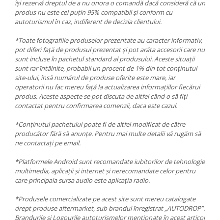
își rezervă dreptul de a nu onora o comandă dacă consideră că un
produs nu este cel puțin 95% compatibil și conform cu
autoturismul în caz, indiferent de decizia clientului.
*Toate fotografiile produselor prezentate au caracter informativ,
pot diferi față de produsul prezentat și pot arăta accesorii care nu
sunt incluse în pachetul standard al produsului. Aceste situații
sunt rar întâlnite, probabil un procent de 1% din tot conținutul
site-ului, însă numărul de produse oferite este mare, iar
operatorii nu fac mereu față la actualizarea informațiilor fiecărui
produs. Aceste aspecte se pot discuta de altfel când o să fiți
contactat pentru confirmarea comenzii, daca este cazul.
*Conținutul pachetului poate fi de altfel modificat de către
producător fără să anunțe. Pentru mai multe detalii vă rugăm să
ne contactați pe email.
*Platformele Android sunt recomandate iubitorilor de tehnologie
multimedia, aplicații și internet și nerecomandate celor pentru
care principala sursa audio este aplicația radio.
*Produsele comercializate pe acest site sunt mereu catalogate
drept produse aftermarket, sub brandul înregistrat „AUTODROP”.
Brandurile și Logourile autoturismelor menționate în acest articol