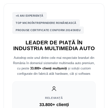
Mitsubishi
Rame adaptoare Mazda
+6 ANI EXPERIENȚĂ
Land Rover
Rame adaptoare Kia
TOP MICROÎNTREPRINDERE ROMÂNEASCĂ
Mazda
Rame adaptoare Alfa Romeo
PRODUSE CERTIFICATE CONFORM 2014/30/EU
Honda
Rame adaptoare Nissan
LEADER DE PIAȚĂ ÎN
INDUSTRIA MULTIMEDIA AUTO
Citroen
Rame adaptoare Fiat
Autodrop este unul dintre cele mai respectate branduri din
România în domeniul sistemelor multimedia auto premium,
Isuzu
Rame adaptoare Hyundai
cu peste
33.800+ clienți mulțumiți
și soluții custom
configurate din fabrică atât hardware, cât și software.
Chrysler
Rame adaptoare Chevrolet
Subaru
Rame adaptoare Mitsubishi
Smart
Rame adaptoare Jeep
RELEVANȚĂ
33.800+ clienți