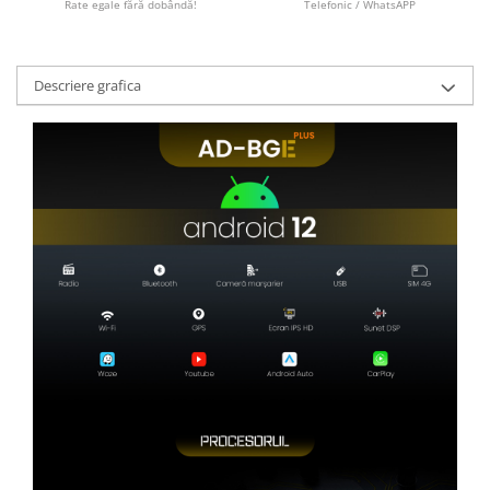
Rate egale fără dobândă!
Telefonic / WhatsAPP
Descriere grafica