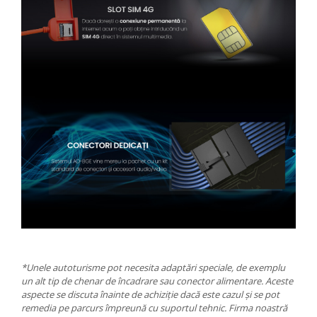
*Unele autoturisme pot necesita adaptări speciale, de exemplu
un alt tip de chenar de încadrare sau conector alimentare. Aceste
aspecte se discuta înainte de achiziție dacă este cazul și se pot
remedia pe parcurs împreună cu suportul tehnic. Firma noastră