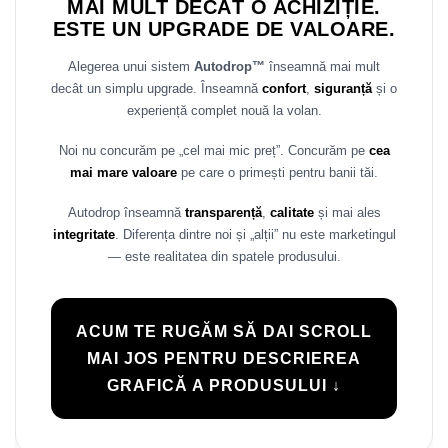
MAI MULT DECÂT O ACHIZIȚIE.
ESTE UN UPGRADE DE VALOARE.
Alegerea unui sistem
Autodrop™
înseamnă mai mult
decât un simplu upgrade. Înseamnă
confort
,
siguranță
și o
experiență complet nouă la volan.
Noi nu concurăm pe „cel mai mic preț”. Concurăm pe
cea
mai mare valoare
pe care o primești pentru banii tăi.
Autodrop înseamnă
transparență
,
calitate
și mai ales
integritate
. Diferența dintre noi și „alții” nu este marketingul
— este realitatea din spatele produsului.
ACUM TE RUGĂM SĂ DAI SCROLL
MAI JOS PENTRU DESCRIEREA
GRAFICĂ A PRODUSULUI ↓