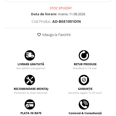
STOC EPUIZAT
Data de livrare:
maine, 11.08.2026
Cod Produs:
AD-BGE1001DIN
Adauga la Favorite
LIVRARE GRATUITĂ
RETUR PRODUSE
Noi plătim transportul!
Standard in 14 zile!
RECOMANDARE MONTAJ
GARANȚIE
Parteneri la nivel național!
Garanţie legală 12-24 Luni!
PLATA IN RATE
Comenzi & Consultanță