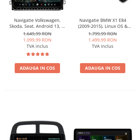
Navigatie Volkswagen,
Navigatie BMW X1 E84
Skoda, Seat, Android 13, S-
(2009-2015), Linux OS &
Quadcore / 4GB RAM +
OEM, Varianta iDrive,
1.649,99 RON
1.799,99 RON
64GB ROM, 9 Inch - AD-
CarPlay & Android Auto
1.099,99 RON
1.499,99 RON
BGSW94L
Wireless, MirrorLink,
TVA inclus
TVA inclus
Camera AHD, 12.3 Inch -
AD-BGBMLNX12+AD-
BGRKITBM004
ADAUGA IN COS
ADAUGA IN COS