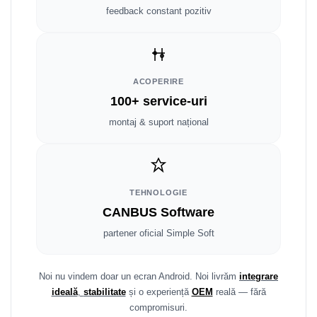
Fiat
Rame adaptoare Dodge
feedback constant pozitiv
Jeep
Rame adaptoare Chrysler
Volvo
Rame adaptoare Isuzu
ACOPERIRE
Iveco
Rame adaptoare Subaru
100+ service-uri
montaj & suport național
Porsche
Rame adaptoare Iveco
Ssangyong
Rame adaptoare Smart
TEHNOLOGIE
Daihatsu
Rame adaptoare Land Rover
CANBUS Software
Dodge
Rame adaptoare Ssangyong
partener oficial Simple Soft
Rame adaptoare Hummer
Noi nu vindem doar un ecran Android. Noi livrăm
integrare
ideală
,
stabilitate
și o experiență
OEM
reală — fără
compromisuri.