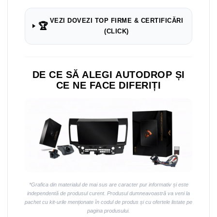
VEZI DOVEZI TOP FIRME & CERTIFICĂRI
🏆
(CLICK)
DE CE SĂ ALEGI AUTODROP ȘI
CE NE FACE DIFERIȚI
*Grafica din materialul de mai sus are caracter pur informativ și este
independentă de produsul curent. Produsul dumneavoastră va veni la
pachet cu kit-urile menționate în codul de produs și cu ofertele listate pe
pagina produsului.