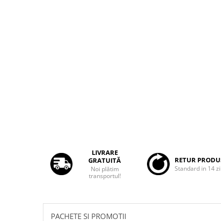
Rame adaptoare Dacia
Rame adaptoare Audi
Rame adaptoare BMW
Rame adaptoare Seat
Rame adaptoare Renault
Rame adaptoare Volvo
Rame adaptoare Honda
LIVRARE
RETUR PRODU
GRATUITĂ
Rame Adaptoare Porsche
Standard in 14 zi
Noi plătim
transportul!
Rame adaptoare Peugeot
Rame adaptoare Citroen
PACHETE SI PROMOTII