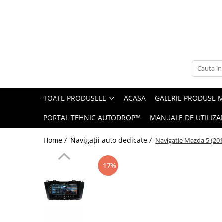
Toate Produsele
Navigații auto dedicate
Navigatii Dedicate
TOATE PRODUSELE
ACASA
GALERIE PRODUSE 
BMW
PORTAL TEHNIC AUTODROP™
MANUALE DE UTILIZA
Volkswagen
Home /
Navigații auto dedicate /
Navigatie Mazda 5 (20
Audi
-17%
Mercedes Benz
Ford
Skoda