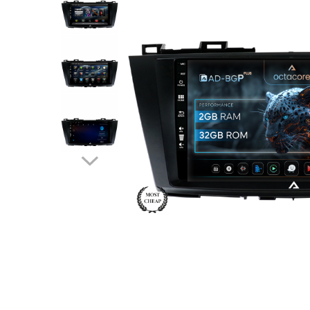
Opel
Dacia
Peugeot
Hyundai
Toyota
Seat
Kia
Chevrolet
Suzuki
Renault