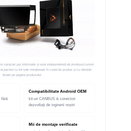
are caracter pur informativ și este independentă de produsul curent.
 pachet cu kit-urile menționate în codul de produs și cu ofertele
listate pe pagina produsului.
Compatibilitate Android OEM
 fără
kit-uri CANBUS & conectori
dezvoltați de inginerii noștri
Mii de montaje verificate