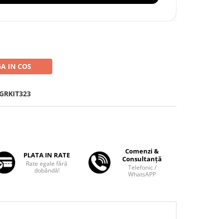
A IN COS
GRKIT323
Comenzi &
PLATA IN RATE
Consultanță
Rate egale fără
Telefonic /
dobândă!
WhatsAPP