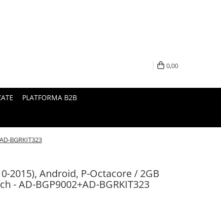
0,00
ZATE
PLATFORMA B2B
2+AD-BGRKIT323
0-2015), Android, P-Octacore / 2GB
nch - AD-BGP9002+AD-BGRKIT323