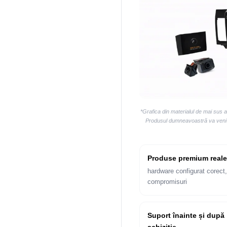
*Grafica din materialul de mai sus 
Produsul dumneavoastră va veni la
Produse premium reale
hardware configurat corect,
compromisuri
Suport înainte și după