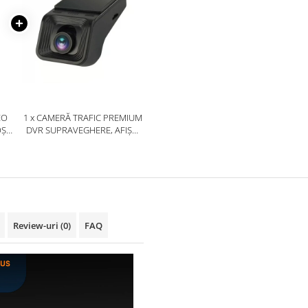
EO
1 x CAMERĂ TRAFIC PREMIUM
OȘU
DVR SUPRAVEGHERE, AFIȘAJ
80P,
LIVE PE MULTIMEDIA ȘI
AD-
ÎNREGISTRARE PE SD - AD-
BGCMDVR3
Review-uri
(0)
FAQ