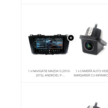
Rame adaptoare Daihatsu
Rame adaptoare Mazda
Rame adaptoare Kia
Rame adaptoare Alfa Romeo
Rame adaptoare Nissan
Rame adaptoare Fiat
1 x NAVIGATIE MAZDA 5 (2010-
1 x CAMERĂ AUTO VID
Rame adaptoare Hyundai
2015), ANDROID, P-
MARȘARIER CU INFRAR
OCTACORE / 2GB RAM + 32GB
AHD, REZOLUȚIE 1920X10
Rame adaptoare Chevrolet
ROM, 9 INCH - AD-
UNGHI DESCHIS 155° - 
BGP9002+AD-BGRKIT323
BGCM10-G
Rame adaptoare Mitsubishi
Rame adaptoare Jeep