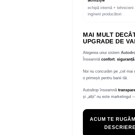
achiziție
echipă internă + tehnicieni 
inginerii producători
MAI MULT DECÂT
UPGRADE DE VA
Alegerea unui sistem
Autod
Înseamnă
confort
,
siguranță
Noi nu concurăm pe „cel mai
o primești pentru banii tăi.
Autodrop înseamnă
transpar
și „alții” nu este marketingul 
ACUM TE RUGĂM
DESCRIERE