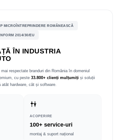
P MICROÎNTREPRINDERE ROMÂNEASCĂ
NFORM 2014/30/EU
ȚĂ ÎN INDUSTRIA
UTO
e mai respectate branduri din România în domeniul
premium, cu peste
33.800+ clienți mulțumiți
și soluții
 atât hardware, cât și software.
ACOPERIRE
100+ service-uri
montaj & suport național