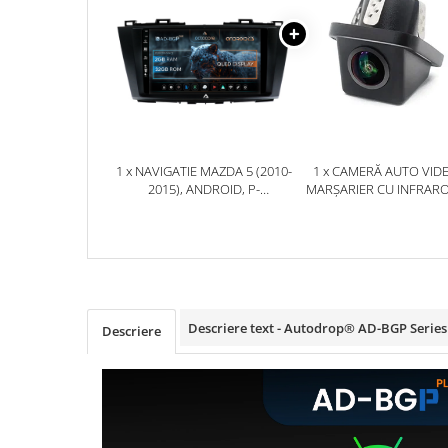
Rame adaptoare Dodge
Rame adaptoare Chrysler
Rame adaptoare Isuzu
1 x NAVIGATIE MAZDA 5 (2010-
1 x CAMERĂ AUTO VID
Rame adaptoare Subaru
2015), ANDROID, P-
MARȘARIER CU INFRAR
OCTACORE / 2GB RAM + 32GB
AHD, REZOLUȚIE 1920X10
Rame adaptoare Iveco
ROM, 9 INCH - AD-
UNGHI DESCHIS 155° - 
BGP9002+AD-BGRKIT323
BGCM10-G
Rame adaptoare Smart
Rame adaptoare Land Rover
Descriere text - Autodrop® AD-BGP Series
Descriere
Rame adaptoare Ssangyong
Rame adaptoare Hummer
Camere marșarier auto