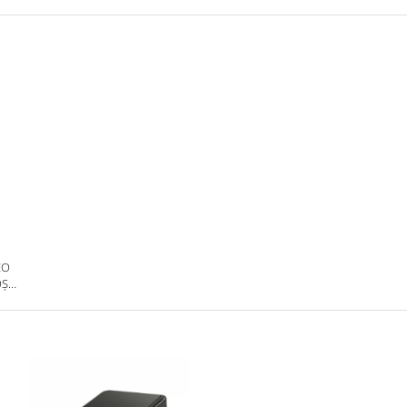
EO
OȘU
80P,
AD-