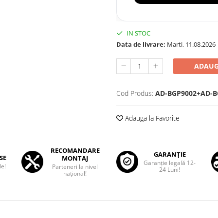
IN STOC
Data de livrare:
Marti, 11.08.2026
ADAUG
Cod Produs:
AD-BGP9002+AD-B
Adauga la Favorite
RECOMANDARE
GARANȚIE
SE
MONTAJ
Garanţie legală 12-
le!
Parteneri la nivel
24 Luni!
național!