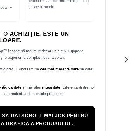
proiecte reale postate zilnic pe blog
și social media
locali +
 O ACHIZIȚIE. ESTE UN
LOARE.
rop™
înseamnă mai mult decât un simplu upgrade.
și o experiență complet nouă la volan.
 mic preț”. Concurăm pe
cea mai mare valoare
pe care
ență
,
calitate
și mai ales
integritate
. Diferența dintre noi
— este realitatea din spatele produsului.
 SĂ DAI SCROLL MAI JOS PENTRU
A GRAFICĂ A PRODUSULUI ↓