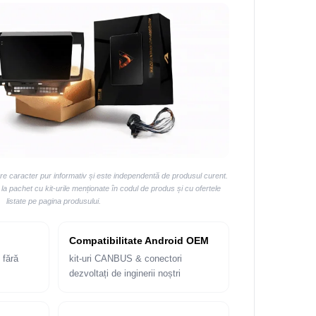
are caracter pur informativ și este independentă de produsul curent.
 pachet cu kit-urile menționate în codul de produs și cu ofertele
listate pe pagina produsului.
Compatibilitate Android OEM
 fără
kit-uri CANBUS & conectori
dezvoltați de inginerii noștri