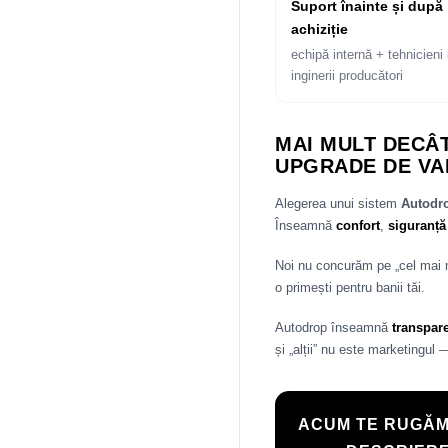
Suport înainte și după
achiziție
echipă internă + tehnicieni 
inginerii producători
MAI MULT DECÂT
UPGRADE DE VA
Alegerea unui sistem
Autod
Înseamnă
confort
,
siguranță
Noi nu concurăm pe „cel mai
o primești pentru banii tăi.
Autodrop înseamnă
transpar
și „alții” nu este marketingul 
ACUM TE RUGĂM