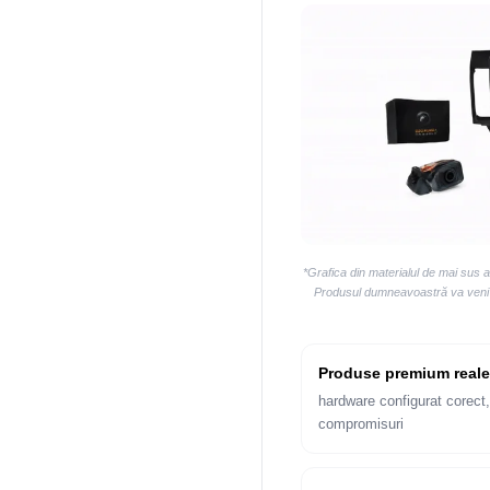
*Grafica din materialul de mai sus 
Produsul dumneavoastră va veni la
Produse premium reale
hardware configurat corect,
compromisuri