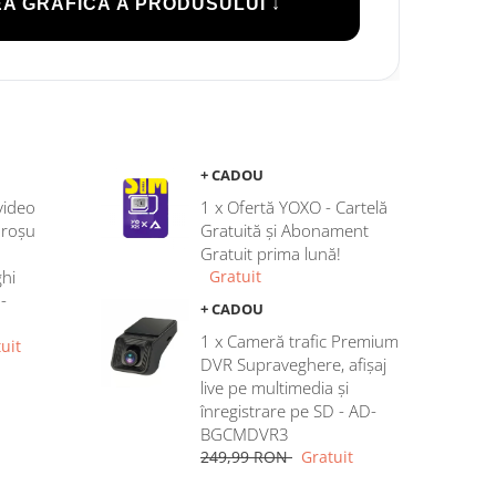
A GRAFICĂ A PRODUSULUI ↓
+ CADOU
video
1 x Ofertă YOXO - Cartelă
aroșu
Gratuită și Abonament
Gratuit prima lună!
hi
Gratuit
-
+ CADOU
1 x Cameră trafic Premium
uit
DVR Supraveghere, afișaj
live pe multimedia și
înregistrare pe SD - AD-
BGCMDVR3
249,99 RON
Gratuit