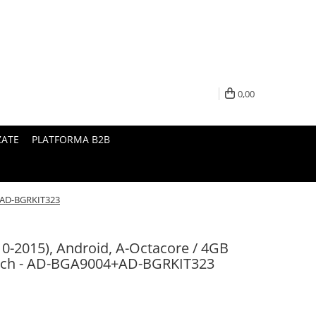
0,00
ZATE
PLATFORMA B2B
4+AD-BGRKIT323
10-2015), Android, A-Octacore / 4GB
nch - AD-BGA9004+AD-BGRKIT323