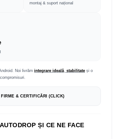
montaj & suport național
e
t
Android. Noi livrăm
integrare ideală
,
stabilitate
și o
 compromisuri.
 FIRME & CERTIFICĂRI (CLICK)
 AUTODROP ȘI CE NE FACE