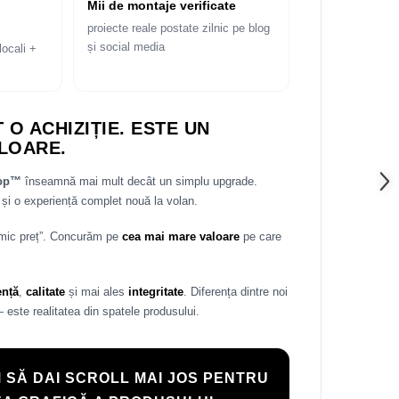
Mii de montaje verificate
proiecte reale postate zilnic pe blog
și social media
locali +
 O ACHIZIȚIE. ESTE UN
LOARE.
rop™
înseamnă mai mult decât un simplu upgrade.
și o experiență complet nouă la volan.
 mic preț”. Concurăm pe
cea mai mare valoare
pe care
ență
,
calitate
și mai ales
integritate
. Diferența dintre noi
— este realitatea din spatele produsului.
 SĂ DAI SCROLL MAI JOS PENTRU