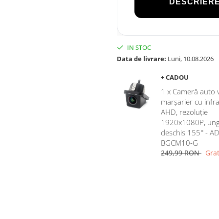
DESCRIERE
IN STOC
Data de livrare:
Luni, 10.08.2026
+ CADOU
1 x Cameră auto 
marșarier cu infr
AHD, rezoluție
1920x1080P, ung
deschis 155° - AD
BGCM10-G
249,99 RON
Grat