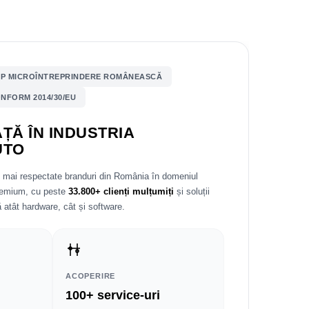
P MICROÎNTREPRINDERE ROMÂNEASCĂ
NFORM 2014/30/EU
ȚĂ ÎN INDUSTRIA
UTO
e mai respectate branduri din România în domeniul
premium, cu peste
33.800+ clienți mulțumiți
și soluții
 atât hardware, cât și software.
ACOPERIRE
100+ service-uri