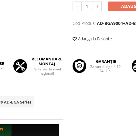
ADAUG
Cod Produs:
AD-BGA9004+AD-B
Adauga la Favorite
RECOMANDARE
GARANȚIE
SE
MONTAJ
Garanţie legală 12-
le!
Parteneri la nivel
24 Luni!
național!
p® AD-BGA Series