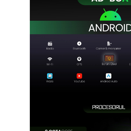
Rame adaptoare Dodge
Rame adaptoare Chrysler
Rame adaptoare Isuzu
Rame adaptoare Subaru
Rame adaptoare Iveco
Rame adaptoare Smart
Rame adaptoare Land Rover
Rame adaptoare Ssangyong
Rame adaptoare Hummer
Camere marșarier auto