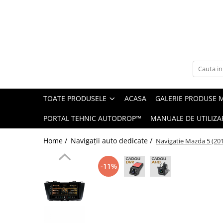
Toate Produsele
Navigații auto dedicate
Navigatii Dedicate
TOATE PRODUSELE
ACASA
GALERIE PRODUSE 
BMW
PORTAL TEHNIC AUTODROP™
MANUALE DE UTILIZA
Volkswagen
Home /
Navigații auto dedicate /
Navigatie Mazda 5 (20
Audi
-11%
Mercedes Benz
Ford
Skoda