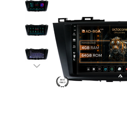
Opel
Dacia
Peugeot
Hyundai
Toyota
Seat
Kia
Chevrolet
Suzuki
Renault