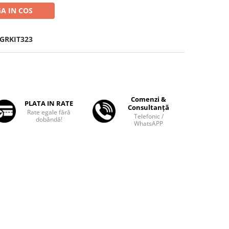
A IN COS
GRKIT323
Comenzi &
PLATA IN RATE
Consultanță
Rate egale fără
Telefonic /
dobândă!
WhatsAPP