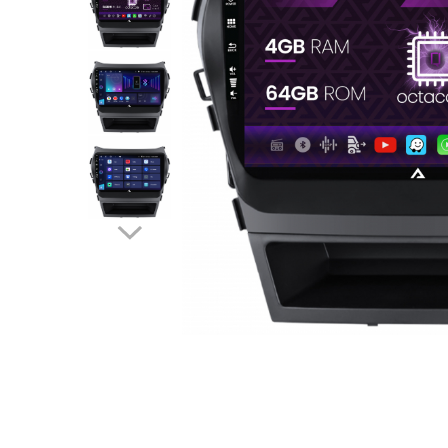
Opel
Dacia
Peugeot
Hyundai
Toyota
Seat
Kia
Chevrolet
Suzuki
Renault