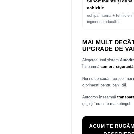
Suport înainte și după
achiziție
echipă internă + tehnicieni 
inginerii producători
MAI MULT DECÂT
UPGRADE DE VA
Alegerea unui sistem
Autod
Înseamnă
confort
,
siguranță
Noi nu concurăm pe „cel mai
o primești pentru banii tăi.
Autodrop înseamnă
transpar
și „alții” nu este marketingul 
ACUM TE RUGĂM