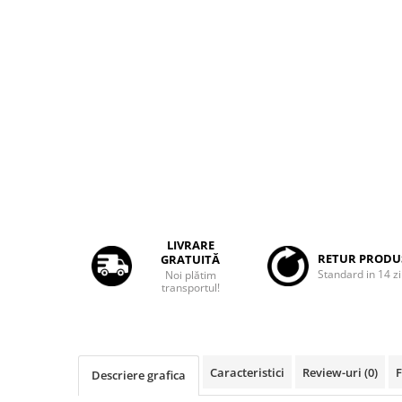
Rame adaptoare Dacia
Rame adaptoare Audi
Rame adaptoare BMW
Rame adaptoare Seat
Rame adaptoare Renault
Rame adaptoare Volvo
LIVRARE
Rame adaptoare Honda
RETUR PRODU
GRATUITĂ
Standard in 14 zi
Noi plătim
transportul!
Rame Adaptoare Porsche
Rame adaptoare Peugeot
Caracteristici
Review-uri
(0)
Descriere grafica
Rame adaptoare Citroen