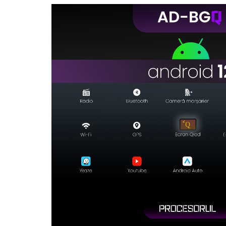
Rame adaptoare Daihatsu
Rame adaptoare Mazda
Rame adaptoare Kia
Rame adaptoare Alfa Romeo
Rame adaptoare Nissan
Rame adaptoare Fiat
Rame adaptoare Hyundai
Rame adaptoare Chevrolet
Rame adaptoare Mitsubishi
Rame adaptoare Jeep