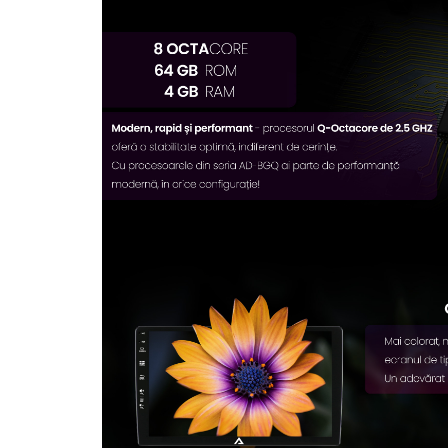
Rame adaptoare Dodge
Rame adaptoare Chrysler
Rame adaptoare Isuzu
Rame adaptoare Subaru
Rame adaptoare Iveco
Rame adaptoare Smart
Rame adaptoare Land Rover
Rame adaptoare Ssangyong
Rame adaptoare Hummer
Camere marșarier auto