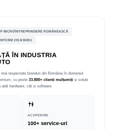
P MICROÎNTREPRINDERE ROMÂNEASCĂ
NFORM 2014/30/EU
ȚĂ ÎN INDUSTRIA
UTO
e mai respectate branduri din România în domeniul
premium, cu peste
33.800+ clienți mulțumiți
și soluții
 atât hardware, cât și software.
ACOPERIRE
100+ service-uri