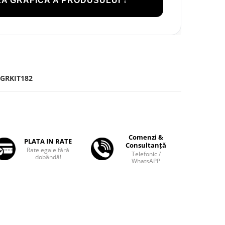
A GRAFICĂ A PRODUSULUI ↓
GRKIT182
Comenzi &
PLATA IN RATE
Consultanță
Rate egale fără
Telefonic /
dobândă!
WhatsAPP