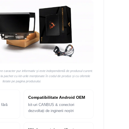
are caracter pur informativ și este independentă de produsul curent.
 pachet cu kit-urile menționate în codul de produs și cu ofertele
listate pe pagina produsului.
Compatibilitate Android OEM
 fără
kit-uri CANBUS & conectori
dezvoltați de inginerii noștri