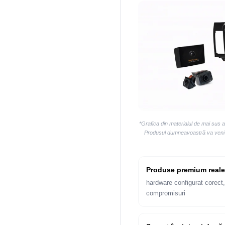
*Grafica din materialul de mai sus 
Produsul dumneavoastră va veni la
Produse premium reale
hardware configurat corect,
compromisuri