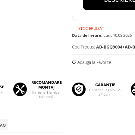
DESCRIERE
STOC EPUIZAT
Data de livrare:
Luni, 10.08.2026
Cod Produs:
AD-BGQ9004+AD-B
Adauga la Favorite
RECOMANDARE
GARANȚIE
SE
MONTAJ
Garanţie legală 12-
le!
Parteneri la nivel
24 Luni!
național!
FAQ