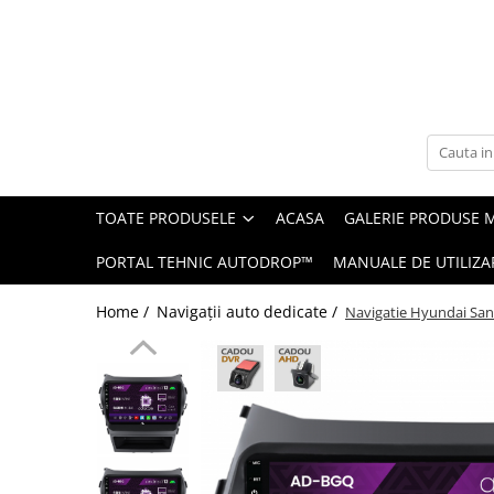
Toate Produsele
Navigații auto dedicate
Navigatii Dedicate
TOATE PRODUSELE
ACASA
GALERIE PRODUSE 
BMW
PORTAL TEHNIC AUTODROP™
MANUALE DE UTILIZA
Volkswagen
Home /
Navigații auto dedicate /
Navigatie Hyundai San
Audi
Mercedes Benz
Ford
Skoda