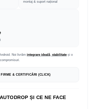
montaj & suport național
e
t
Android. Noi livrăm
integrare ideală
,
stabilitate
și o
 compromisuri.
 FIRME & CERTIFICĂRI (CLICK)
 AUTODROP ȘI CE NE FACE