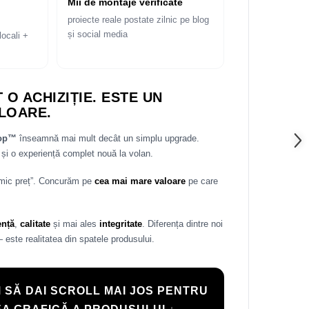
Mii de montaje verificate
proiecte reale postate zilnic pe blog
și social media
locali +
 O ACHIZIȚIE. ESTE UN
LOARE.
rop™
înseamnă mai mult decât un simplu upgrade.
și o experiență complet nouă la volan.
 mic preț”. Concurăm pe
cea mai mare valoare
pe care
ență
,
calitate
și mai ales
integritate
. Diferența dintre noi
— este realitatea din spatele produsului.
 SĂ DAI SCROLL MAI JOS PENTRU