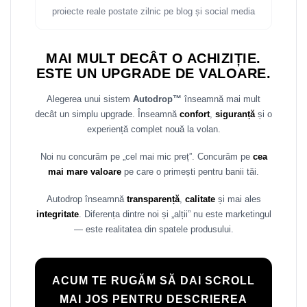
proiecte reale postate zilnic pe blog și social media
Rame adaptoare Daihatsu
Rame adaptoare Mazda
MAI MULT DECÂT O ACHIZIȚIE.
ESTE UN UPGRADE DE VALOARE.
Rame adaptoare Kia
Alegerea unui sistem
Autodrop™
înseamnă mai mult
Rame adaptoare Alfa Romeo
decât un simplu upgrade. Înseamnă
confort
,
siguranță
și o
experiență complet nouă la volan.
Rame adaptoare Nissan
Noi nu concurăm pe „cel mai mic preț”. Concurăm pe
cea
Rame adaptoare Fiat
mai mare valoare
pe care o primești pentru banii tăi.
Autodrop înseamnă
transparență
,
calitate
și mai ales
Rame adaptoare Hyundai
integritate
. Diferența dintre noi și „alții” nu este marketingul
— este realitatea din spatele produsului.
Rame adaptoare Chevrolet
Rame adaptoare Mitsubishi
ACUM TE RUGĂM SĂ DAI SCROLL
Rame adaptoare Jeep
MAI JOS PENTRU DESCRIEREA