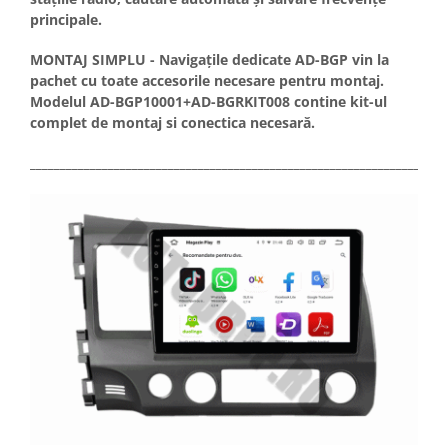
principale.
Camere Renault
MONTAJ SIMPLU - Navigațile dedicate AD-BGP vin la
Camere Fiat
pachet cu toate accesorile necesare pentru montaj.
Modelul AD-BGP10001+AD-BGRKIT008 contine kit-ul
Camere Citroen
complet de montaj si conectica necesară.
Camere Peugeot
_____________________________________________________________________
Camere Fiat
Camere înregistrare trafic
Accesorii multimedia
Conectică Auto
Conectică Auto
Conectică Audi