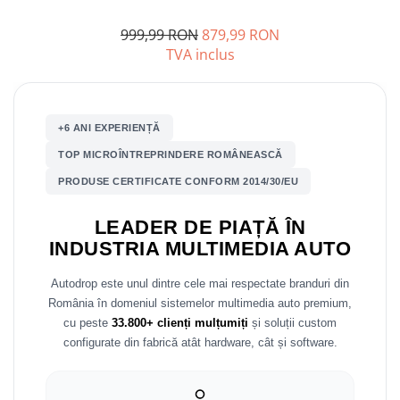
999,99 RON
879,99 RON
Nissan
TVA inclus
Mitsubishi
Land Rover
+6 ANI EXPERIENȚĂ
TOP MICROÎNTREPRINDERE ROMÂNEASCĂ
Mazda
PRODUSE CERTIFICATE CONFORM 2014/30/EU
Honda
LEADER DE PIAȚĂ ÎN
Citroen
INDUSTRIA MULTIMEDIA AUTO
Autodrop este unul dintre cele mai respectate branduri din
Isuzu
România în domeniul sistemelor multimedia auto premium,
cu peste
33.800+ clienți mulțumiți
și soluții custom
Chrysler
configurate din fabrică atât hardware, cât și software.
Subaru