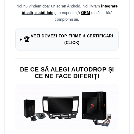
Navigații auto universale
Noi nu vindem doar un ecran Android. Noi livrăm
integrare
Navigații universale 2DIN
ideală
,
stabilitate
și o experiență
OEM
reală — fără
Navigații universale 1DIN
compromisuri.
Rame adaptoare auto
VEZI DOVEZI TOP FIRME & CERTIFICĂRI
Rame adaptoare auto
🏆
(CLICK)
Rame adaptoare Volkswagen
Rame adaptoare Ford
DE CE SĂ ALEGI AUTODROP ȘI
CE NE FACE DIFERIȚI
Rame adaptoare M-Benz
Rame adaptoare Opel
Rame adaptoare Skoda
Rame adaptoare Suzuki