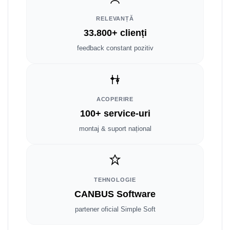
Smart
RELEVANȚĂ
Fiat
33.800+ clienți
feedback constant pozitiv
Jeep
Volvo
Iveco
ACOPERIRE
100+ service-uri
Porsche
montaj & suport național
Ssangyong
Daihatsu
TEHNOLOGIE
CANBUS Software
Dodge
partener oficial Simple Soft
Navigații auto universale