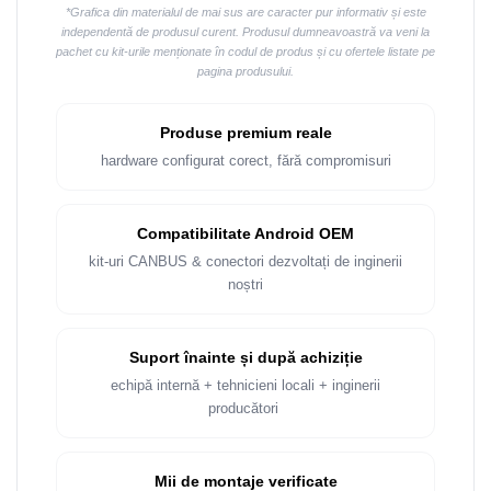
Rame adaptoare Dacia
*Grafica din materialul de mai sus are caracter pur informativ și este
independentă de produsul curent. Produsul dumneavoastră va veni la
pachet cu kit-urile menționate în codul de produs și cu ofertele listate pe
Rame adaptoare Audi
pagina produsului.
Rame adaptoare BMW
Produse premium reale
Rame adaptoare Seat
hardware configurat corect, fără compromisuri
Rame adaptoare Renault
Compatibilitate Android OEM
Rame adaptoare Volvo
kit-uri CANBUS & conectori dezvoltați de inginerii
noștri
Rame adaptoare Honda
Suport înainte și după achiziție
Rame Adaptoare Porsche
echipă internă + tehnicieni locali + inginerii
producători
Rame adaptoare Peugeot
Rame adaptoare Citroen
Mii de montaje verificate