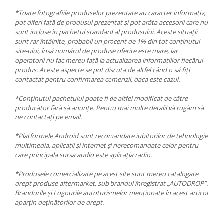
*Toate fotografiile produselor prezentate au caracter informativ,
pot diferi față de produsul prezentat și pot arăta accesorii care nu
sunt incluse în pachetul standard al produsului. Aceste situații
sunt rar întâlnite, probabil un procent de 1% din tot conținutul
site-ului, însă numărul de produse oferite este mare, iar
operatorii nu fac mereu față la actualizarea informațiilor fiecărui
produs. Aceste aspecte se pot discuta de altfel când o să fiți
contactat pentru confirmarea comenzii, daca este cazul.
*Conținutul pachetului poate fi de altfel modificat de către
producător fără să anunțe. Pentru mai multe detalii vă rugăm să
ne contactați pe email.
*Platformele Android sunt recomandate iubitorilor de tehnologie
multimedia, aplicații și internet și nerecomandate celor pentru
care principala sursa audio este aplicația radio.
*Produsele comercializate pe acest site sunt mereu catalogate
drept produse aftermarket, sub brandul înregistrat „AUTODROP”.
Brandurile și Logourile autoturismelor menționate în acest articol
aparțin deținătorilor de drept.