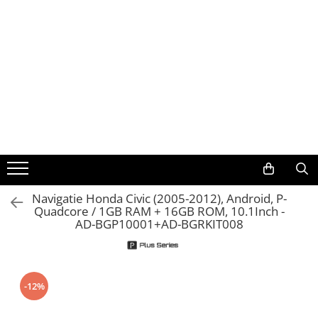
Toate Produsele
Navigații auto dedicate
Navigatii Dedicate
BMW
Volkswagen
Navigatie Honda Civic (2005-2012), Android, P-
Quadcore / 1GB RAM + 16GB ROM, 10.1Inch -
Audi
AD-BGP10001+AD-BGRKIT008
Mercedes Benz
Ford
-12%
Skoda