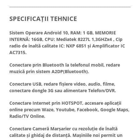
_____________________________________________________________________
Conectică BMW
SPECIFICAȚII TEHNICE
Conectică Volkswagen
Sistem Operare Android 10, RAM: 1 GB, MEMORIE
Conectică Mercedes Benz
INTERNĂ: 16GB, CPU: Mediatek 8227L 1,3GHZx4 , Cip
radio de inaltă calitate IC: NXP 6851 și Amplificator IC
Conectică Ford
AC7315.
Conectare prin Bluetooth la telefonul mobil, redare
Conectică Opel
muzică prin sistem A2DP(Bluetooth).
Conectică Skoda
Conectare USB, redare fișiere video, audio, filme,
conectare dongle 3G sau alimentare Telefon/DVR.
Conectică Honda
Conectare Internet prin HOTSPOT, accesare aplicații
Conectică Chevrolet
online precum Waze, Youtube, Facebook, Google Maps,
Radio/TV Online.
Conectică Suzuki
Conectare Cameră Marșarier cu rezoluție de înaltă
calitate și ghidaj de distanță. Mașiniile noi permit un
Conectică Renault