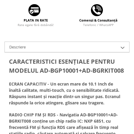
Camere marșarier auto
Camere marșarier universale
PLATA IN RATE
Comenzi & Consultanță
Rate egale fără dobândă!
Telefonic / WhatsAPP
Camere Skoda
Camere Volkswagen
Descriere
Camere Mercedes Benz
CARACTERISTICI ESENŢIALE PENTRU
MODELUL AD-BGP10001+AD-BGRKIT008
Camere Audi
ECRAN CAPACITIV - Un ecran mare de 10.1 Inch de
Camere BMW
înaltă calitate, multi-touch, cu o sensibilitate ridicată.
Răspuns instant și reacție dintr-un singur pas. Ecranul
Camere Ford
răspunde la orice atingere, glisare sau tragere.
Camere Opel
RADIO CHIP FM ȘI RDS - Navigatia AD-BGP10001+AD-
BGRKIT008 conține un chip radio IC: NXP 6851, cu
Camere Iveco
frecventă FM și funcția RDS care afișează în timp real
stațiile radio, căutare automată și salvare frecvențe