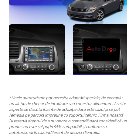
_____________________________________________________________________
*Unele autoturisme pot necesita adaptări speciale, de exemplu
un alt tip de chenar de încadrare sau conector alimentare. Aceste
aspecte se discuta înainte de achiziție dacă este cazul și se pot
remedia pe parcurs împreună cu suportul tehnic. Firma noastră
își rezervă dreptul de a nu onora o comandă dacă consideră că un
produs nu este cel puțin 95% compatibil și conform cu
autoturismul în caz, indiferent de decizia clientului.