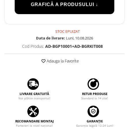
GRAFICĂ A PRODUSULUI ↓
Rame adaptoare Dodge
Rame adaptoare Chrysler
STOC EPUIZAT
Rame adaptoare Isuzu
Data de livrare:
Luni, 10.08.2026
Cod Produs:
AD-BGP10001+AD-BGRKIT008
Rame adaptoare Subaru
Adauga la Favorite
Rame adaptoare Iveco
Rame adaptoare Smart
Rame adaptoare Land Rover
LIVRARE GRATUITĂ
RETUR PRODUSE
Noi plătim transportul!
Standard in 14 zile!
Rame adaptoare Ssangyong
Rame adaptoare Hummer
RECOMANDARE MONTAJ
GARANȚIE
Camere marșarier auto
Parteneri la nivel național!
Garanţie legală 12-24 Luni!