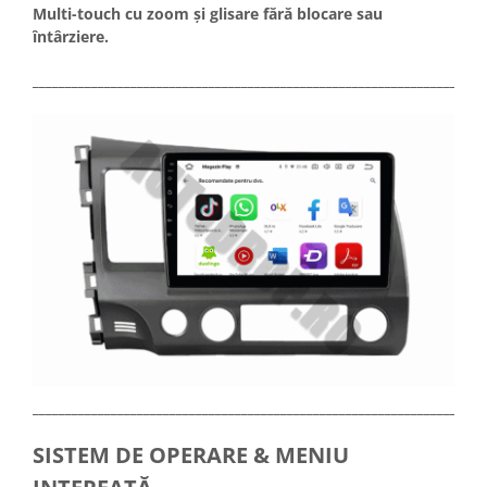
Multi-touch cu zoom și glisare fără blocare sau
întârziere.
_____________________________________________________________________
_____________________________________________________________________
SISTEM DE OPERARE & MENIU