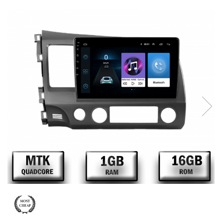
Opel
Dacia
Peugeot
Hyundai
Toyota
Seat
Kia
Chevrolet
Suzuki
Renault