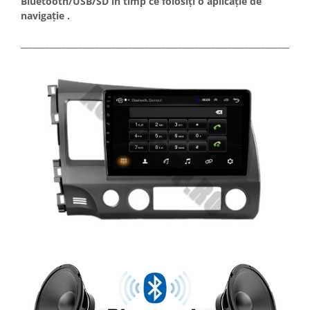
Bluetooth/USB/SD în timp ce folosiți o aplicație de
navigație .
_____________________________________________________________________