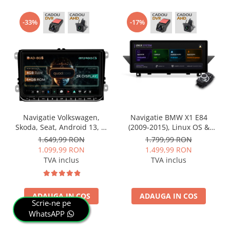
-33%
-17%
Navigatie Volkswagen,
Navigatie BMW X1 E84
Skoda, Seat, Android 13, S-
(2009-2015), Linux OS &
Quadcore / 4GB RAM +
OEM, Varianta iDrive,
1.649,99 RON
1.799,99 RON
64GB ROM, 9 Inch - AD-
CarPlay & Android Auto
1.099,99 RON
1.499,99 RON
BGSW94L
Wireless, MirrorLink,
TVA inclus
TVA inclus
Camera AHD, 12.3 Inch -
AD-BGBMLNX12+AD-
BGRKITBM004
ADAUGA IN COS
ADAUGA IN COS
Scrie-ne pe
WhatsAPP