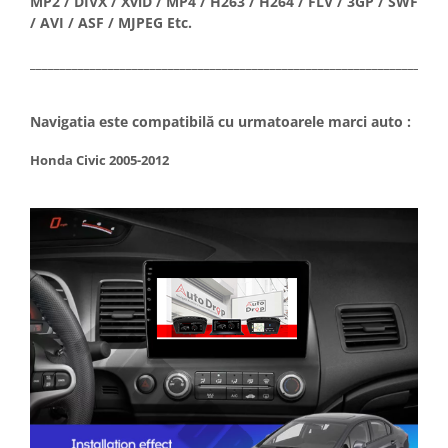
MP2 / DIVX / XviD / MP4 / H263 / H264 / FLV / 3GP / SWF
/ AVI / ASF / MJPEG Etc.
_____________________________________________________________________
Navigatia este compatibilă cu urmatoarele marci auto :
Honda Civic 2005-2012