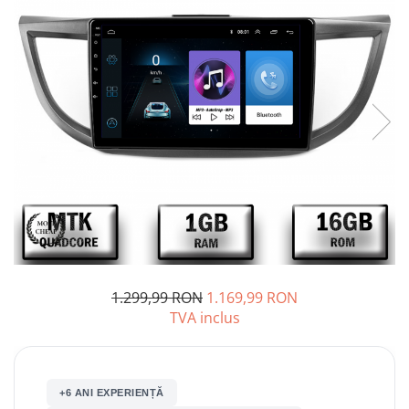
Opel
Dacia
Peugeot
Hyundai
Toyota
Seat
Kia
1.299,99 RON
1.169,99 RON
TVA inclus
Chevrolet
Suzuki
+6 ANI EXPERIENȚĂ
Renault