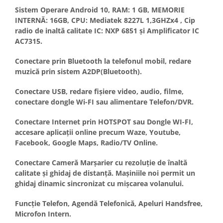
Sistem Operare Android 10, RAM: 1 GB, MEMORIE
Conectică BMW
INTERNĂ: 16GB, CPU: Mediatek 8227L 1,3GHZx4 , Cip
radio de inaltă calitate IC: NXP 6851 și Amplificator IC
Conectică Volkswagen
AC7315.
Conectică Mercedes Benz
Conectare prin Bluetooth la telefonul mobil, redare
muzică prin sistem A2DP(Bluetooth).
Conectică Ford
Conectare USB, redare fișiere video, audio, filme,
conectare dongle Wi-FI sau alimentare Telefon/DVR.
Conectică Opel
Conectare Internet prin HOTSPOT sau Dongle WI-FI,
Conectică Skoda
accesare aplicații online precum Waze, Youtube,
Facebook, Google Maps, Radio/TV Online.
Conectică Honda
Conectare Cameră Marșarier cu rezoluție de înaltă
calitate și ghidaj de distanță. Mașiniile noi permit un
Conectică Chevrolet
ghidaj dinamic sincronizat cu mișcarea volanului.
Conectică Suzuki
Funcție Telefon, Agendă Telefonică, Apeluri Handsfree,
Microfon Intern.
Conectică Renault