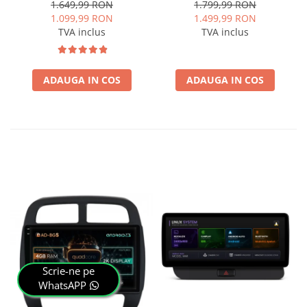
Quadcore / 4GB RAM +
OEM, Varianta iDrive,
1.649,99 RON
1.799,99 RON
64GB ROM, 9 Inch - AD-
CarPlay & Android Auto
1.099,99 RON
1.499,99 RON
BGSW94L
Wireless, MirrorLink,
TVA inclus
TVA inclus
Camera AHD, 12.3 Inch -
AD-BGBMLNX12+AD-
BGRKITBM004
ADAUGA IN COS
ADAUGA IN COS
Scrie-ne pe
WhatsAPP