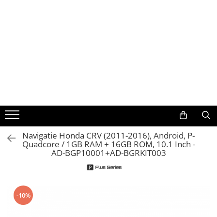
Toate Produsele
Navigații auto dedicate
Navigatii Dedicate
BMW
Volkswagen
Navigatie Honda CRV (2011-2016), Android, P-
Quadcore / 1GB RAM + 16GB ROM, 10.1 Inch -
Audi
AD-BGP10001+AD-BGRKIT003
Mercedes Benz
Ford
-10%
Skoda