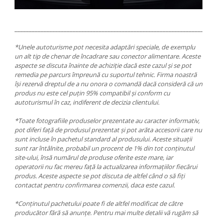
_____________________________________________________________________
*Unele autoturisme pot necesita adaptări speciale, de exemplu
un alt tip de chenar de încadrare sau conector alimentare. Aceste
aspecte se discuta înainte de achiziție dacă este cazul și se pot
remedia pe parcurs împreună cu suportul tehnic. Firma noastră
își rezervă dreptul de a nu onora o comandă dacă consideră că un
produs nu este cel puțin 95% compatibil și conform cu
autoturismul în caz, indiferent de decizia clientului.
*Toate fotografiile produselor prezentate au caracter informativ,
pot diferi față de produsul prezentat și pot arăta accesorii care nu
sunt incluse în pachetul standard al produsului. Aceste situații
sunt rar întâlnite, probabil un procent de 1% din tot conținutul
site-ului, însă numărul de produse oferite este mare, iar
operatorii nu fac mereu față la actualizarea informațiilor fiecărui
produs. Aceste aspecte se pot discuta de altfel când o să fiți
contactat pentru confirmarea comenzii, daca este cazul.
*Conținutul pachetului poate fi de altfel modificat de către
producător fără să anunțe. Pentru mai multe detalii vă rugăm să