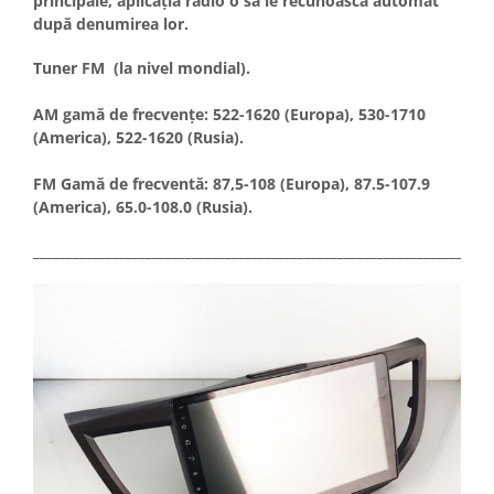
principale, aplicația radio o să le recunoască automat
după denumirea lor.
Tuner FM (la nivel mondial).
AM gamă de frecvențe: 522-1620 (Europa), 530-1710
(America), 522-1620 (Rusia).
FM Gamă de frecventă: 87,5-108 (Europa), 87.5-107.9
(America), 65.0-108.0 (Rusia).
_____________________________________________________________________