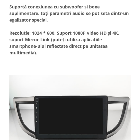
Suportă conexiunea cu subwoofer și boxe
Conectică Kia
suplimentare, toți parametri audio se pot seta dintr-un
egalizator special.
Conectică Hyundai
Rezolutie: 1024 * 600, Suport 1080P video HD și 4K,
suport Mirror-Link (puteți utiliza aplicațiile
Conectică Mitsubishi
smartphone-ului reflectate direct pe unitatea
multimedia).
Lumini ambientale
_____________________________________________________________________