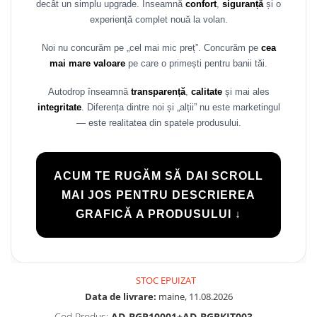
decât un simplu upgrade. Înseamnă
confort
,
siguranță
și o
Rame adaptoare Daihatsu
experiență complet nouă la volan.
Rame adaptoare Mazda
Noi nu concurăm pe „cel mai mic preț”. Concurăm pe
cea
mai mare valoare
pe care o primești pentru banii tăi.
Rame adaptoare Kia
Autodrop înseamnă
transparență
,
calitate
și mai ales
integritate
. Diferența dintre noi și „alții” nu este marketingul
Rame adaptoare Alfa Romeo
— este realitatea din spatele produsului.
Rame adaptoare Nissan
ACUM TE RUGĂM SĂ DAI SCROLL
Rame adaptoare Fiat
MAI JOS PENTRU DESCRIEREA
Rame adaptoare Hyundai
GRAFICĂ A PRODUSULUI ↓
Rame adaptoare Chevrolet
Rame adaptoare Mitsubishi
STOC EPUIZAT
Data de livrare:
maine, 11.08.2026
Rame adaptoare Jeep
Cod Produs:
AD-BGP10001+AD-BGRKIT003