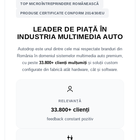
TOP MICROÎNTREPRINDERE ROMÂNEASCĂ
Nissan
PRODUSE CERTIFICATE CONFORM 2014/30/EU
LEADER DE PIAȚĂ ÎN
Mitsubishi
INDUSTRIA MULTIMEDIA AUTO
Land Rover
Autodrop este unul dintre cele mai respectate branduri din
România în domeniul sistemelor multimedia auto premium,
Mazda
cu peste
33.800+ clienți mulțumiți
și soluții custom
configurate din fabrică atât hardware, cât și software.
Honda
Citroen
Isuzu
RELEVANȚĂ
33.800+ clienți
Chrysler
feedback constant pozitiv
Subaru