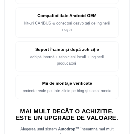
Rame adaptoare Dacia
Compatibilitate Android OEM
Rame adaptoare Audi
kit-uri CANBUS & conectori dezvoltați de inginerii
noștri
Rame adaptoare BMW
Rame adaptoare Seat
Suport înainte și după achiziție
echipă internă + tehnicieni locali + inginerii
Rame adaptoare Renault
producători
Rame adaptoare Volvo
Mii de montaje verificate
Rame adaptoare Honda
proiecte reale postate zilnic pe blog și social media
Rame Adaptoare Porsche
MAI MULT DECÂT O ACHIZIȚIE.
Rame adaptoare Peugeot
ESTE UN UPGRADE DE VALOARE.
Rame adaptoare Citroen
Alegerea unui sistem
Autodrop™
înseamnă mai mult