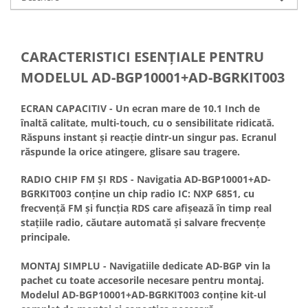
Camere marșarier auto
Camere marșarier universale
CARACTERISTICI ESENŢIALE PENTRU
Camere Skoda
MODELUL AD-BGP10001+AD-BGRKIT003
Camere Volkswagen
ECRAN CAPACITIV - Un ecran mare de 10.1 Inch de
înaltă calitate, multi-touch, cu o sensibilitate ridicată.
Camere Mercedes Benz
Răspuns instant și reacție dintr-un singur pas. Ecranul
răspunde la orice atingere, glisare sau tragere.
Camere Audi
RADIO CHIP FM ȘI RDS - Navigatia AD-BGP10001+AD-
BGRKIT003 conține un chip radio IC: NXP 6851, cu
Camere BMW
frecvență FM și funcția RDS care afișează în timp real
stațiile radio, căutare automată și salvare frecvențe
Camere Ford
principale.
Camere Opel
MONTAJ SIMPLU - Navigatiile dedicate AD-BGP vin la
pachet cu toate accesorile necesare pentru montaj.
Camere Iveco
Modelul AD-BGP10001+AD-BGRKIT003 conține kit-ul