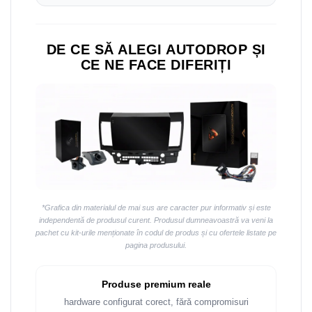
Navigații auto universale
Navigații universale 2DIN
Navigații universale 1DIN
DE CE SĂ ALEGI AUTODROP ȘI
CE NE FACE DIFERIȚI
Rame adaptoare auto
Rame adaptoare auto
Rame adaptoare Volkswagen
Rame adaptoare Ford
Rame adaptoare M-Benz
*Grafica din materialul de mai sus are caracter pur informativ și este
independentă de produsul curent. Produsul dumneavoastră va veni la
Rame adaptoare Opel
pachet cu kit-urile menționate în codul de produs și cu ofertele listate pe
pagina produsului.
Rame adaptoare Skoda
Produse premium reale
Rame adaptoare Suzuki
hardware configurat corect, fără compromisuri