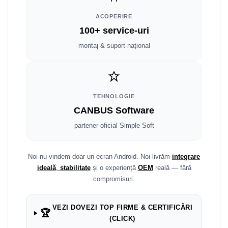
Smart
ACOPERIRE
Fiat
100+ service-uri
montaj & suport național
Jeep
Volvo
TEHNOLOGIE
Iveco
CANBUS Software
Porsche
partener oficial Simple Soft
Ssangyong
Noi nu vindem doar un ecran Android. Noi livrăm
integrare
ideală
,
stabilitate
și o experiență
OEM
reală — fără
Daihatsu
compromisuri.
Dodge
VEZI DOVEZI TOP FIRME & CERTIFICĂRI
🏆
Navigații auto universale
(CLICK)