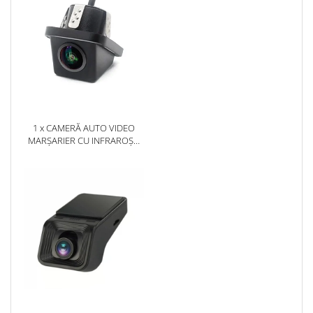
1 x CAMERĂ AUTO VIDEO
MARȘARIER CU INFRAROȘU
AHD, REZOLUȚIE
1920X1080P, UNGHI DESCHIS
155° - AD-BGCM10-G