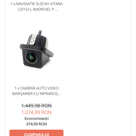
1 x NAVIGATIE SUZUKI VITARA
(2015+), ANDROID, P-
OCTACORE / 2GB RAM +
32GB ROM, 9 INCH - AD-
BGP9002+AD-BGRKIT299
1 x CAMERĂ AUTO VIDEO
MARȘARIER CU INFRAROȘU
AHD, REZOLUȚIE
1920X1080P, UNGHI DESCHIS
1.449,98 RON
155° - AD-BGCM10-G
1.074,99 RON
Economisesti
374,99 RON
CUMPARA-LE