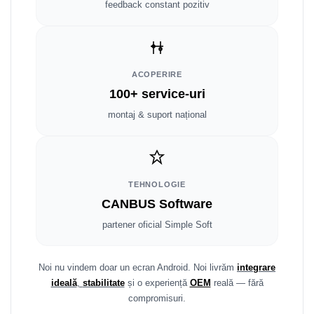
Fiat
Rame adaptoare Dodge
feedback constant pozitiv
Jeep
Rame adaptoare Chrysler
Volvo
Rame adaptoare Isuzu
ACOPERIRE
100+ service-uri
Iveco
Rame adaptoare Subaru
montaj & suport național
Porsche
Rame adaptoare Iveco
Ssangyong
Rame adaptoare Smart
TEHNOLOGIE
Daihatsu
Rame adaptoare Land Rover
CANBUS Software
partener oficial Simple Soft
Dodge
Rame adaptoare Ssangyong
Rame adaptoare Hummer
Noi nu vindem doar un ecran Android. Noi livrăm
integrare
ideală
,
stabilitate
și o experiență
OEM
reală — fără
compromisuri.