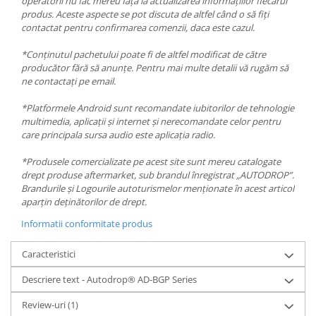
operatorii nu fac mereu față la actualizarea informațiilor fiecărui
produs. Aceste aspecte se pot discuta de altfel când o să fiți
contactat pentru confirmarea comenzii, daca este cazul.
*Conținutul pachetului poate fi de altfel modificat de către
producător fără să anunțe. Pentru mai multe detalii vă rugăm să
ne contactați pe email.
*Platformele Android sunt recomandate iubitorilor de tehnologie
multimedia, aplicații și internet și nerecomandate celor pentru
care principala sursa audio este aplicația radio.
*Produsele comercializate pe acest site sunt mereu catalogate
drept produse aftermarket, sub brandul înregistrat „AUTODROP”.
Brandurile și Logourile autoturismelor menționate în acest articol
aparțin deținătorilor de drept.
Informatii conformitate produs
Caracteristici
Descriere text - Autodrop® AD-BGP Series
Review-uri
(1)