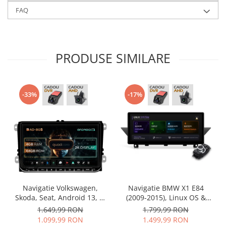
FAQ
PRODUSE SIMILARE
-33%
-17%
Navigatie Volkswagen,
Navigatie BMW X1 E84
Skoda, Seat, Android 13, S-
(2009-2015), Linux OS &
Quadcore / 4GB RAM +
OEM, Varianta iDrive,
1.649,99 RON
1.799,99 RON
64GB ROM, 9 Inch - AD-
CarPlay & Android Auto
1.099,99 RON
1.499,99 RON