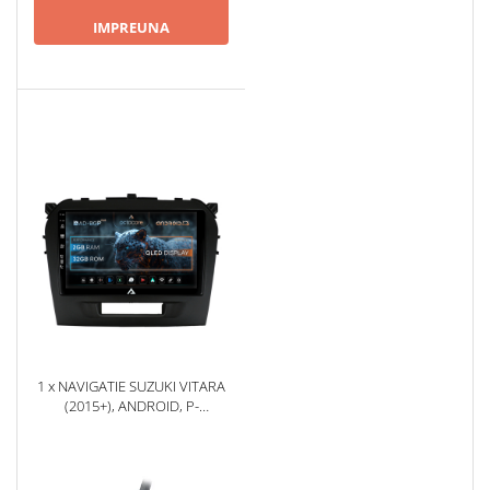
IMPREUNA
1 x NAVIGATIE SUZUKI VITARA
(2015+), ANDROID, P-
OCTACORE / 2GB RAM +
32GB ROM, 9 INCH - AD-
BGP9002+AD-BGRKIT299