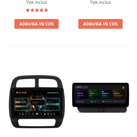
BGSW94L
Wireless, MirrorLink,
TVA inclus
TVA inclus
Camera AHD, 12.3 Inch -
AD-BGBMLNX12+AD-
BGRKITBM004
ADAUGA IN COS
ADAUGA IN COS