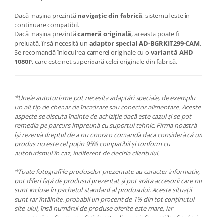
Dacă mașina prezintă
navigație din fabrică
, sistemul este în
continuare compatibil.
Dacă mașina prezintă
cameră originală
, aceasta poate fi
preluată, însă necesită un
adaptor special AD-BGRKIT299-CAM
.
Se recomandă înlocuirea camerei originale cu o
variantă AHD
1080P
, care este net superioară celei originale din fabrică.
*Unele autoturisme pot necesita adaptări speciale, de exemplu
un alt tip de chenar de încadrare sau conector alimentare. Aceste
aspecte se discuta înainte de achiziție dacă este cazul și se pot
remedia pe parcurs împreună cu suportul tehnic. Firma noastră
își rezervă dreptul de a nu onora o comandă dacă consideră că un
produs nu este cel puțin 95% compatibil și conform cu
autoturismul în caz, indiferent de decizia clientului.
*Toate fotografiile produselor prezentate au caracter informativ,
pot diferi față de produsul prezentat și pot arăta accesorii care nu
sunt incluse în pachetul standard al produsului. Aceste situații
sunt rar întâlnite, probabil un procent de 1% din tot conținutul
site-ului, însă numărul de produse oferite este mare, iar