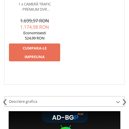
1 x CAMERĂ TRAFIC
PREMIUM DVR
SUPRAVEGHERE, AFIȘAJ LIVE
PE MULTIMEDIA ȘI
1.699,97 RON
ÎNREGISTRARE PE SD - AD-
1.174,98 RON
BGCMDVR3
Economisesti
524,99 RON
CUMPARA-LE
IMPREUNA
Descriere grafica