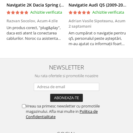
Navigatie 2K Dacia Spring (2021- Prezent), Android, S-Quadcore / 4GB RAM + 64GB ROM, 9.5 Inch - AD-BGS90042K+AD-BGRKIT366V4s
Navigatie Audi Q5 (2009-2017), Linux OS & OEM, MMI 3G, CarPlay & Android Auto Wireless, MirrorLink, Camera AHD, 12.3 Inch - AD-BGAALNXH+AD-BGRKITQ5002
Achizitie verificata
Achizitie verificata
Razvan Socolov,
Acum 4 zile
Adrian Vasile Sipoteanu,
Acum
E
2 saptamani
Un produs corect, "plug&play",
P
daca esti atent la conectarea
Am cumpărat o navigație pentru
d
cablurilor. Noroc cu asistenta
q5, personalul peste așteptări,
f
Autodrop, care a fost foarte
m-au ajutat cu informații foarte
prietenoasa si dispusa sa ajute.
prompt deși i-am deranjat în
M-a indrumat pas cu pas si mi-a
repetate rânduri. Foarte
atras atentia ca nu era conectat
serviabili, livrare rapidă, suport
cablul de video de la camera
tehnic, totul impecabil, o să revin
NEWSLETTER
OE...
la ei și pentru vi...
Nu rata ofertele si promotiile noastre
Vreau sa primesc newsletter cu promotiile
magazinului. Afla mai multe in
Politica de
Confidentialitate