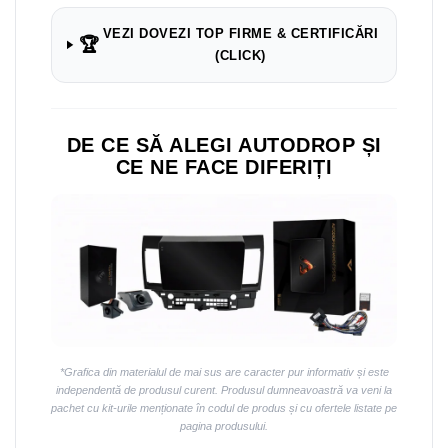
VEZI DOVEZI TOP FIRME & CERTIFICĂRI
🏆
(CLICK)
DE CE SĂ ALEGI AUTODROP ȘI
CE NE FACE DIFERIȚI
*Grafica din materialul de mai sus are caracter pur informativ și este
independentă de produsul curent. Produsul dumneavoastră va veni la
pachet cu kit-urile menționate în codul de produs și cu ofertele listate pe
pagina produsului.