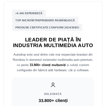
Mitsubishi
Rame adaptoare Mazda
+6 ANI EXPERIENȚĂ
Land Rover
Rame adaptoare Kia
TOP MICROÎNTREPRINDERE ROMÂNEASCĂ
PRODUSE CERTIFICATE CONFORM 2014/30/EU
Mazda
Rame adaptoare Alfa Romeo
LEADER DE PIAȚĂ ÎN
Honda
Rame adaptoare Nissan
INDUSTRIA MULTIMEDIA AUTO
Citroen
Rame adaptoare Fiat
Autodrop este unul dintre cele mai respectate branduri din
România în domeniul sistemelor multimedia auto premium,
Isuzu
Rame adaptoare Hyundai
cu peste
33.800+ clienți mulțumiți
și soluții custom
configurate din fabrică atât hardware, cât și software.
Chrysler
Rame adaptoare Chevrolet
Subaru
Rame adaptoare Mitsubishi
RELEVANȚĂ
Smart
Rame adaptoare Jeep
33.800+ clienți