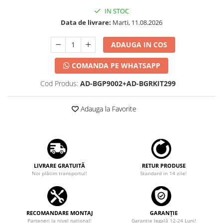
IN STOC
Data de livrare:
Marti, 11.08.2026
ADAUGA IN COS
COMANDA PE WHATSAPP
Cod Produs:
AD-BGP9002+AD-BGRKIT299
Adauga la Favorite
LIVRARE GRATUITĂ
RETUR PRODUSE
Noi plătim transportul!
Standard in 14 zile!
RECOMANDARE MONTAJ
GARANȚIE
Parteneri la nivel național!
Garanţie legală 12-24 Luni!