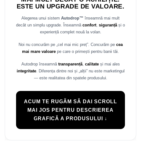
ESTE UN UPGRADE DE VALOARE.
Alegerea unui sistem
Autodrop™
înseamnă mai mult
decât un simplu upgrade. Înseamnă
confort
,
siguranță
și o
experiență complet nouă la volan.
Noi nu concurăm pe „cel mai mic preț”. Concurăm pe
cea
mai mare valoare
pe care o primești pentru banii tăi.
Autodrop înseamnă
transparență
,
calitate
și mai ales
integritate
. Diferența dintre noi și „alții” nu este marketingul
— este realitatea din spatele produsului.
ACUM TE RUGĂM SĂ DAI SCROLL
MAI JOS PENTRU DESCRIEREA
GRAFICĂ A PRODUSULUI ↓