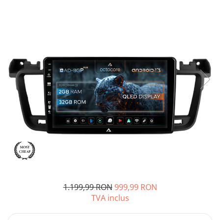
Opel
Dacia
Peugeot
Hyundai
Toyota
Seat
Kia
Chevrolet
1.199,99 RON
999,99 RON
Suzuki
TVA inclus
Renault