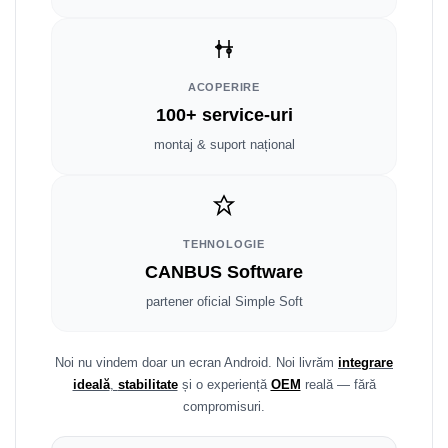
Smart
Fiat
ACOPERIRE
Jeep
100+ service-uri
montaj & suport național
Volvo
Iveco
Porsche
TEHNOLOGIE
CANBUS Software
Ssangyong
partener oficial Simple Soft
Daihatsu
Noi nu vindem doar un ecran Android. Noi livrăm
integrare
Dodge
ideală
,
stabilitate
și o experiență
OEM
reală — fără
compromisuri.
Navigații auto universale