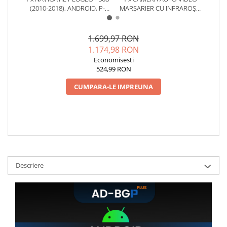
(2010-2018), ANDROID, P-
MARȘARIER CU INFRAROȘU
DVR 
Conectică BMW
OCTACORE / 2GB RAM + 32GB
AHD, REZOLUȚIE 1920X1080P,
LI
ROM, 9 INCH - AD-
UNGHI DESCHIS 155° - AD-
ÎNRE
BGP9002+AD-BGRKIT264
BGCM10-G
Conectică Volkswagen
1.699,97 RON
1.174,98 RON
Economisesti
Conectică Mercedes Benz
524,99 RON
Conectică Ford
CUMPARA-LE IMPREUNA
Conectică Opel
Conectică Skoda
Conectică Honda
Descriere
Conectică Chevrolet
Conectică Suzuki
Conectică Renault