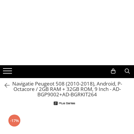
Toate Produsele
Navigații auto dedicate
Navigatii Dedicate
BMW
Volkswagen
Navigatie Peugeot 508 (2010-2018), Android, P-
Octacore / 2GB RAM + 32GB ROM, 9 Inch - AD-
Audi
BGP9002+AD-BGRKIT264
Mercedes Benz
Ford
-17%
Skoda