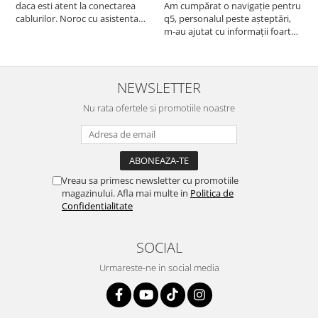
daca esti atent la conectarea
Am cumpărat o navigație pentru
d
cablurilor. Noroc cu asistenta
q5, personalul peste așteptări,
f
Autodrop, care a fost foarte
m-au ajutat cu informații foarte
prietenoasa si dispusa sa ajute.
prompt deși i-am deranjat în
M-a indrumat pas cu pas si mi-a
repetate rânduri. Foarte
atras atentia ca nu era conectat
serviabili, livrare rapidă, suport
cablul de video de la camera
tehnic, totul impecabil, o să revin
NEWSLETTER
OE...
la ei și pentru vi...
Nu rata ofertele si promotiile noastre
Vreau sa primesc newsletter cu promotiile
magazinului. Afla mai multe in
Politica de
Confidentialitate
SOCIAL
Urmareste-ne in social media