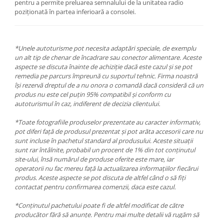
pentru a permite preluarea semnalului de la unitatea radio
poziționată în partea inferioară a consolei.
*Unele autoturisme pot necesita adaptări speciale, de exemplu
un alt tip de chenar de încadrare sau conector alimentare. Aceste
aspecte se discuta înainte de achiziție dacă este cazul și se pot
remedia pe parcurs împreună cu suportul tehnic. Firma noastră
își rezervă dreptul de a nu onora o comandă dacă consideră că un
produs nu este cel puțin 95% compatibil și conform cu
autoturismul în caz, indiferent de decizia clientului.
*Toate fotografiile produselor prezentate au caracter informativ,
pot diferi față de produsul prezentat și pot arăta accesorii care nu
sunt incluse în pachetul standard al produsului. Aceste situații
sunt rar întâlnite, probabil un procent de 1% din tot conținutul
site-ului, însă numărul de produse oferite este mare, iar
operatorii nu fac mereu față la actualizarea informațiilor fiecărui
produs. Aceste aspecte se pot discuta de altfel când o să fiți
contactat pentru confirmarea comenzii, daca este cazul.
*Conținutul pachetului poate fi de altfel modificat de către
producător fără să anunțe. Pentru mai multe detalii vă rugăm să