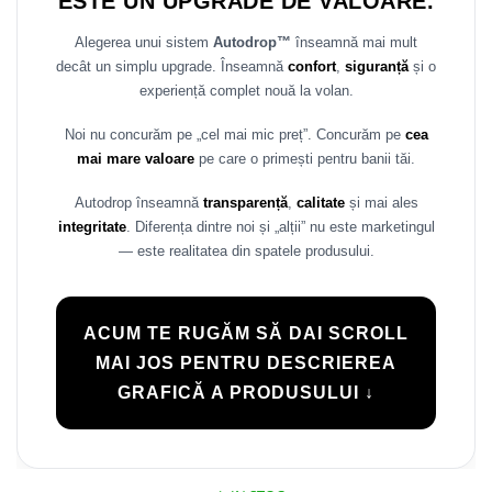
ESTE UN UPGRADE DE VALOARE.
Rame adaptoare Daihatsu
Alegerea unui sistem
Autodrop™
înseamnă mai mult
decât un simplu upgrade. Înseamnă
confort
,
siguranță
și o
Rame adaptoare Mazda
experiență complet nouă la volan.
Rame adaptoare Kia
Noi nu concurăm pe „cel mai mic preț”. Concurăm pe
cea
mai mare valoare
pe care o primești pentru banii tăi.
Rame adaptoare Alfa Romeo
Autodrop înseamnă
transparență
,
calitate
și mai ales
Rame adaptoare Nissan
integritate
. Diferența dintre noi și „alții” nu este marketingul
— este realitatea din spatele produsului.
Rame adaptoare Fiat
Rame adaptoare Hyundai
ACUM TE RUGĂM SĂ DAI SCROLL
MAI JOS PENTRU DESCRIEREA
Rame adaptoare Chevrolet
GRAFICĂ A PRODUSULUI ↓
Rame adaptoare Mitsubishi
Rame adaptoare Jeep