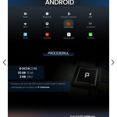
Conectică Kia
Conectică Hyundai
Conectică Mitsubishi
Lumini ambientale