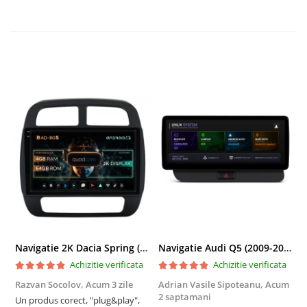
Navigatie 2K Dacia Spring (2021- Prezent), Android, S-Quadcore / 4GB RAM + 64GB ROM, 9.5 Inch - AD-BGS90042K+AD-BGRKIT366V4s
Navigatie Audi Q5 (2009-2017), Linux OS & OEM, MMI 3G, CarPlay & Android Auto Wireless, MirrorLink, Camera AHD, 12.3 Inch - AD-BGAALNXH+AD-BGRKITQ5002
Achizitie verificata
Achizitie verificata
Razvan Socolov,
Acum 3 zile
Adrian Vasile Sipoteanu,
Acum
E
2 saptamani
Un produs corect, "plug&play",
P