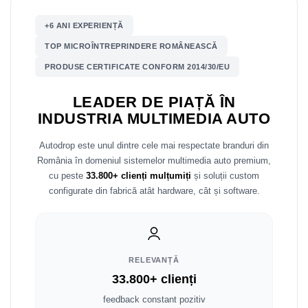
+6 ANI EXPERIENȚĂ
Nissan
TOP MICROÎNTREPRINDERE ROMÂNEASCĂ
Mitsubishi
PRODUSE CERTIFICATE CONFORM 2014/30/EU
Land Rover
LEADER DE PIAȚĂ ÎN
INDUSTRIA MULTIMEDIA AUTO
Mazda
Autodrop este unul dintre cele mai respectate branduri din
Honda
România în domeniul sistemelor multimedia auto premium,
cu peste
33.800+ clienți mulțumiți
și soluții custom
Citroen
configurate din fabrică atât hardware, cât și software.
Isuzu
Chrysler
RELEVANȚĂ
33.800+ clienți
Subaru
feedback constant pozitiv