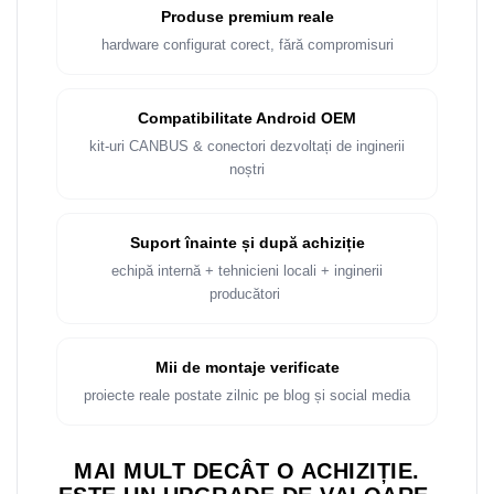
Rame adaptoare Dacia
Produse premium reale
hardware configurat corect, fără compromisuri
Rame adaptoare Audi
Rame adaptoare BMW
Compatibilitate Android OEM
kit-uri CANBUS & conectori dezvoltați de inginerii
Rame adaptoare Seat
noștri
Rame adaptoare Renault
Suport înainte și după achiziție
Rame adaptoare Volvo
echipă internă + tehnicieni locali + inginerii
producători
Rame adaptoare Honda
Rame Adaptoare Porsche
Mii de montaje verificate
proiecte reale postate zilnic pe blog și social media
Rame adaptoare Peugeot
Rame adaptoare Citroen
MAI MULT DECÂT O ACHIZIȚIE.