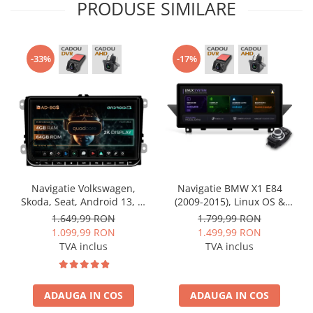
PRODUSE SIMILARE
-33%
-17%
Navigatie Volkswagen,
Navigatie BMW X1 E84
Skoda, Seat, Android 13, S-
(2009-2015), Linux OS &
Quadcore / 4GB RAM +
OEM, Varianta iDrive,
1.649,99 RON
1.799,99 RON
64GB ROM, 9 Inch - AD-
CarPlay & Android Auto
1.099,99 RON
1.499,99 RON
BGSW94L
Wireless, MirrorLink,
TVA inclus
TVA inclus
Camera AHD, 12.3 Inch -
AD-BGBMLNX12+AD-
BGRKITBM004
ADAUGA IN COS
ADAUGA IN COS