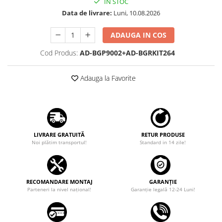
IN STOC
Data de livrare:
Luni, 10.08.2026
Rame adaptoare Dodge
ADAUGA IN COS
Rame adaptoare Chrysler
Cod Produs:
AD-BGP9002+AD-BGRKIT264
Rame adaptoare Isuzu
Adauga la Favorite
Rame adaptoare Subaru
Rame adaptoare Iveco
Rame adaptoare Smart
LIVRARE GRATUITĂ
RETUR PRODUSE
Noi plătim transportul!
Standard in 14 zile!
Rame adaptoare Land Rover
Rame adaptoare Ssangyong
RECOMANDARE MONTAJ
GARANȚIE
Rame adaptoare Hummer
Parteneri la nivel național!
Garanţie legală 12-24 Luni!
Camere marșarier auto