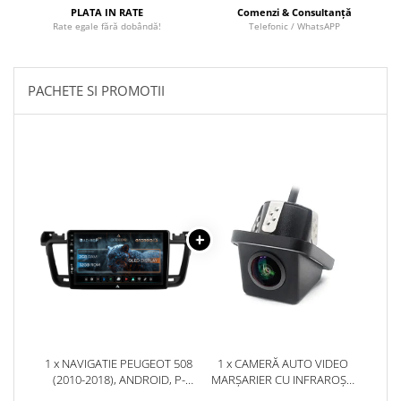
Camere marșarier auto
PLATA IN RATE
Comenzi & Consultanță
Rate egale fără dobândă!
Telefonic / WhatsAPP
Camere marșarier universale
PACHETE SI PROMOTII
Camere Skoda
Camere Volkswagen
Camere Mercedes Benz
Camere Audi
Camere BMW
Camere Ford
Camere Opel
1 x NAVIGATIE PEUGEOT 508
1 x CAMERĂ AUTO VIDEO
(2010-2018), ANDROID, P-
MARȘARIER CU INFRAROȘU
Camere Iveco
OCTACORE / 2GB RAM + 32GB
AHD, REZOLUȚIE 1920X1080P,