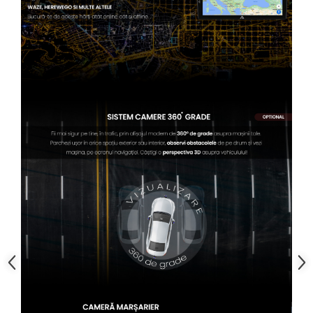
Conectică BMW
Conectică Volkswagen
Conectică Mercedes Benz
Conectică Ford
Conectică Opel
Conectică Skoda
Conectică Honda
Conectică Chevrolet
Conectică Suzuki
Conectică Renault