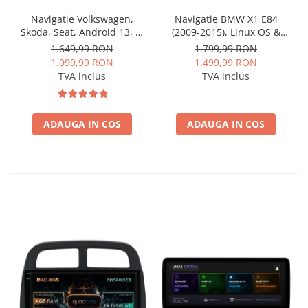
Navigatie Volkswagen,
Navigatie BMW X1 E84
Skoda, Seat, Android 13, S-
(2009-2015), Linux OS &
Quadcore / 4GB RAM +
OEM, Varianta iDrive,
1.649,99 RON
1.799,99 RON
64GB ROM, 9 Inch - AD-
CarPlay & Android Auto
1.099,99 RON
1.499,99 RON
BGSW94L
Wireless, MirrorLink,
TVA inclus
TVA inclus
Camera AHD, 12.3 Inch -
AD-BGBMLNX12+AD-
BGRKITBM004
ADAUGA IN COS
ADAUGA IN COS