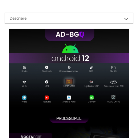
Camere marșarier auto
Camere marșarier universale
Descriere
Camere Skoda
Camere Volkswagen
Camere Mercedes Benz
Camere Audi
Camere BMW
Camere Ford
Camere Opel
Camere Iveco