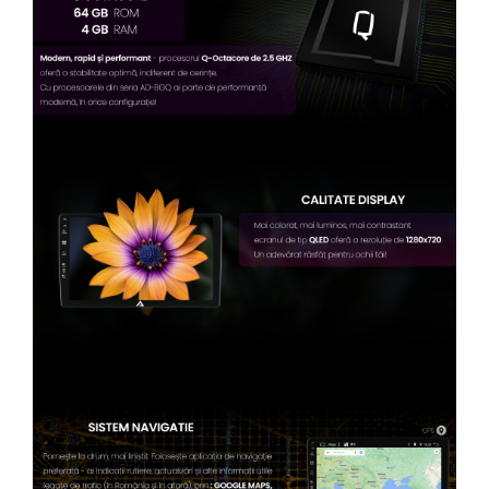
Camere Renault
Camere Fiat
Camere Citroen
Camere Peugeot
Camere Fiat
Camere înregistrare trafic
Accesorii multimedia
Conectică Auto
Conectică Auto
Conectică Audi