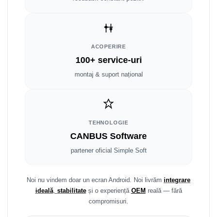
Smart
Fiat
ACOPERIRE
Jeep
100+ service-uri
Volvo
montaj & suport național
Iveco
Porsche
TEHNOLOGIE
CANBUS Software
Ssangyong
partener oficial Simple Soft
Daihatsu
Noi nu vindem doar un ecran Android. Noi livrăm
integrare
Dodge
ideală
,
stabilitate
și o experiență
OEM
reală — fără
compromisuri.
Navigații auto universale