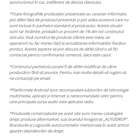
autoturismul în caz, indiferent de decizia clientului.
*Toate fotografiile produselor prezentate au caracter informativ,
pot diferi față de produsul prezentat și pot arăta accesorii care nu
sunt incluse în pachetul standard al produsului. Aceste situații
sunt rar întâlnite, probabil un procent de 1% din tot conținutul
site-ului, însă numărul de produse oferite este mare, iar
operatorii nu fac mereu față la actualizarea informațiilor fiecărui
produs. Aceste aspecte se pot discuta de altfel când o să fiți
contactat pentru confirmarea comenzii, daca este cazul.
*Conținutul pachetului poate fi de altfel modificat de către
producător fără să anunțe. Pentru mai multe detalii vă rugăm să
ne contactați pe email.
*Platformele Android sunt recomandate iubitorilor de tehnologie
multimedia, aplicații și internet și nerecomandate celor pentru
care principala sursa audio este aplicația radio.
*Produsele comercializate pe acest site sunt mereu catalogate
drept produse aftermarket, sub brandul înregistrat „AUTODROP”.
Brandurile și Logourile autoturismelor menționate în acest articol
aparțin deținătorilor de drept.