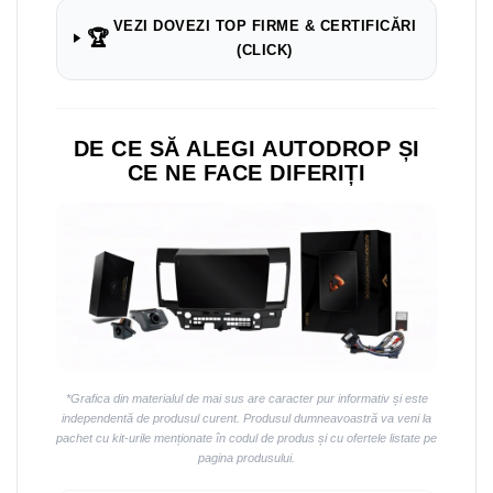
Navigații auto universale
VEZI DOVEZI TOP FIRME & CERTIFICĂRI
Navigații universale 2DIN
🏆
(CLICK)
Navigații universale 1DIN
Rame adaptoare auto
Rame adaptoare auto
DE CE SĂ ALEGI AUTODROP ȘI
CE NE FACE DIFERIȚI
Rame adaptoare Volkswagen
Rame adaptoare Ford
Rame adaptoare M-Benz
Rame adaptoare Opel
*Grafica din materialul de mai sus are caracter pur informativ și este
Rame adaptoare Skoda
independentă de produsul curent. Produsul dumneavoastră va veni la
pachet cu kit-urile menționate în codul de produs și cu ofertele listate pe
Rame adaptoare Suzuki
pagina produsului.