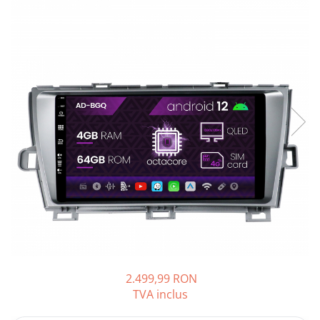
Opel
Dacia
Peugeot
Hyundai
Toyota
Seat
Kia
Chevrolet
2.499,99 RON
Suzuki
TVA inclus
Renault