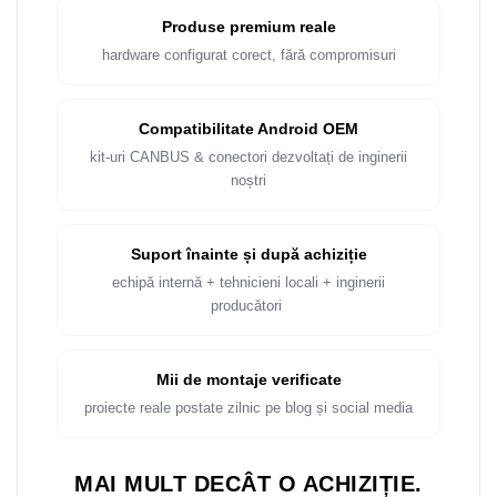
Rame adaptoare Dacia
Produse premium reale
hardware configurat corect, fără compromisuri
Rame adaptoare Audi
Rame adaptoare BMW
Compatibilitate Android OEM
kit-uri CANBUS & conectori dezvoltați de inginerii
Rame adaptoare Seat
noștri
Rame adaptoare Renault
Suport înainte și după achiziție
Rame adaptoare Volvo
echipă internă + tehnicieni locali + inginerii
producători
Rame adaptoare Honda
Rame Adaptoare Porsche
Mii de montaje verificate
proiecte reale postate zilnic pe blog și social media
Rame adaptoare Peugeot
Rame adaptoare Citroen
MAI MULT DECÂT O ACHIZIȚIE.