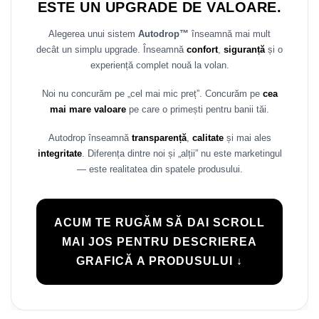
ESTE UN UPGRADE DE VALOARE.
Rame adaptoare Daihatsu
Alegerea unui sistem
Autodrop™
înseamnă mai mult
Rame adaptoare Mazda
decât un simplu upgrade. Înseamnă
confort
,
siguranță
și o
experiență complet nouă la volan.
Rame adaptoare Kia
Noi nu concurăm pe „cel mai mic preț”. Concurăm pe
cea
mai mare valoare
pe care o primești pentru banii tăi.
Rame adaptoare Alfa Romeo
Autodrop înseamnă
transparență
,
calitate
și mai ales
Rame adaptoare Nissan
integritate
. Diferența dintre noi și „alții” nu este marketingul
— este realitatea din spatele produsului.
Rame adaptoare Fiat
Rame adaptoare Hyundai
ACUM TE RUGĂM SĂ DAI SCROLL
MAI JOS PENTRU DESCRIEREA
Rame adaptoare Chevrolet
GRAFICĂ A PRODUSULUI ↓
Rame adaptoare Mitsubishi
Rame adaptoare Jeep