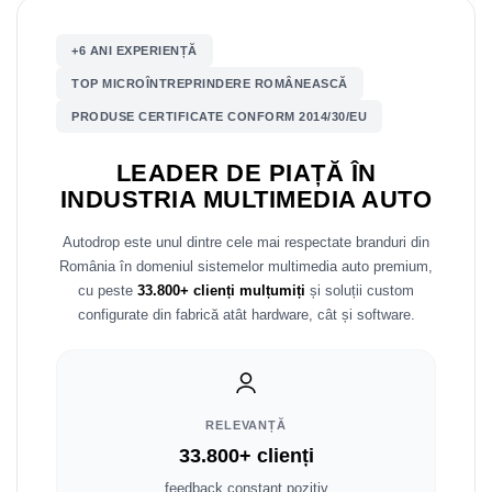
Nissan
+6 ANI EXPERIENȚĂ
TOP MICROÎNTREPRINDERE ROMÂNEASCĂ
Mitsubishi
PRODUSE CERTIFICATE CONFORM 2014/30/EU
Land Rover
LEADER DE PIAȚĂ ÎN
INDUSTRIA MULTIMEDIA AUTO
Mazda
Autodrop este unul dintre cele mai respectate branduri din
Honda
România în domeniul sistemelor multimedia auto premium,
cu peste
33.800+ clienți mulțumiți
și soluții custom
Citroen
configurate din fabrică atât hardware, cât și software.
Isuzu
Chrysler
RELEVANȚĂ
Subaru
33.800+ clienți
feedback constant pozitiv