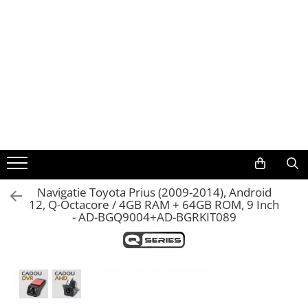
Toate Produsele
Navigații auto dedicate
Navigatii Dedicate
BMW
Volkswagen
Navigatie Toyota Prius (2009-2014), Android
12, Q-Octacore / 4GB RAM + 64GB ROM, 9 Inch
Audi
- AD-BGQ9004+AD-BGRKIT089
Mercedes Benz
Ford
Skoda