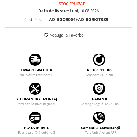
STOC EPUIZAT
Rame adaptoare Dodge
Data de livrare:
Luni, 10.08.2026
Cod Produs:
AD-BGQ9004+AD-BGRKIT089
Rame adaptoare Chrysler
Adauga la Favorite
Rame adaptoare Isuzu
Rame adaptoare Subaru
Rame adaptoare Iveco
LIVRARE GRATUITĂ
RETUR PRODUSE
Noi plătim transportul!
Standard in 14 zile!
Rame adaptoare Smart
Rame adaptoare Land Rover
RECOMANDARE MONTAJ
GARANȚIE
Parteneri la nivel național!
Garanţie legală 12-24 Luni!
Rame adaptoare Ssangyong
Rame adaptoare Hummer
PLATA IN RATE
Comenzi & Consultanță
Camere marșarier auto
Rate egale fără dobândă!
Telefonic / WhatsAPP