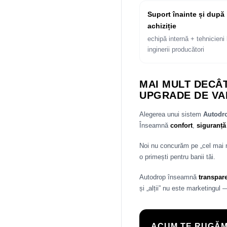
Suport înainte și după
achiziție
echipă internă + tehnicieni 
inginerii producători
MAI MULT DECÂT
UPGRADE DE VA
Alegerea unui sistem
Autod
Înseamnă
confort
,
siguranță
Noi nu concurăm pe „cel mai
o primești pentru banii tăi.
Autodrop înseamnă
transpar
și „alții” nu este marketingul 
ACUM TE RUGĂM