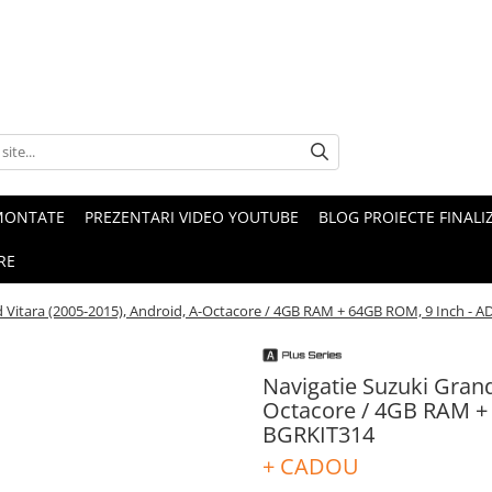
MONTATE
PREZENTARI VIDEO YOUTUBE
BLOG PROIECTE FINALI
RE
d Vitara (2005-2015), Android, A-Octacore / 4GB RAM + 64GB ROM, 9 Inch 
Navigatie Suzuki Grand
Octacore / 4GB RAM +
BGRKIT314
+ CADOU