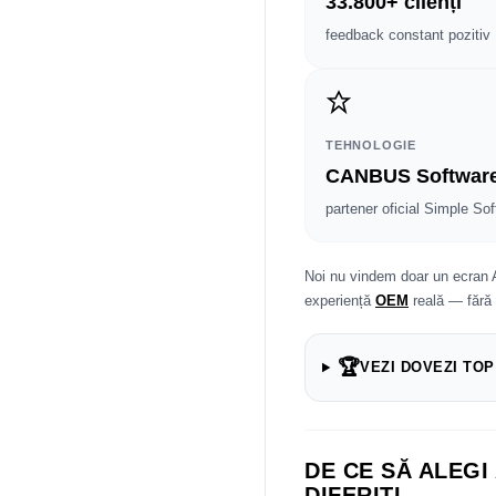
33.800+ clienți
feedback constant pozitiv
TEHNOLOGIE
CANBUS Softwar
partener oficial Simple Sof
Noi nu vindem doar un ecran 
experiență
OEM
reală — fără
🏆
VEZI DOVEZI TOP
DE CE SĂ ALEGI
DIFERIȚI