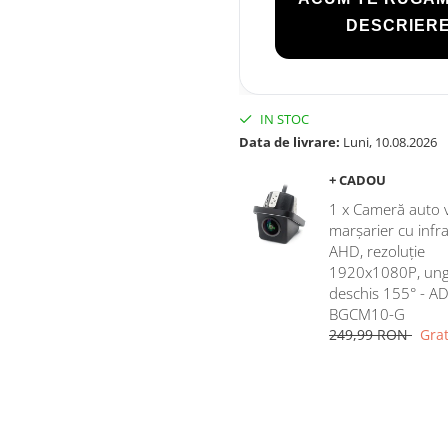
DESCRIERE
IN STOC
Data de livrare:
Luni, 10.08.2026
+ CADOU
1 x Cameră auto 
marșarier cu infr
AHD, rezoluție
1920x1080P, ung
deschis 155° - AD
BGCM10-G
249,99 RON
Grat