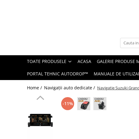
Toate Produsele
Navigații auto dedicate
Navigatii Dedicate
TOATE PRODUSELE
ACASA
GALERIE PRODUSE 
BMW
PORTAL TEHNIC AUTODROP™
MANUALE DE UTILIZA
Volkswagen
Home /
Navigații auto dedicate /
Navigatie Suzuki Gran
Audi
-11%
Mercedes Benz
Ford
Skoda