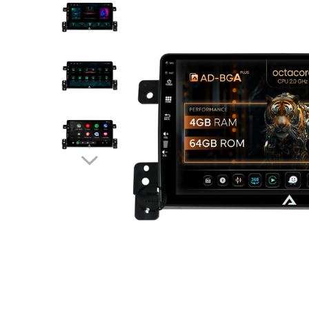
Opel
Dacia
Peugeot
Hyundai
Toyota
Seat
Kia
Chevrolet
Suzuki
Renault