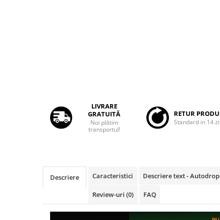
Rame adaptoare Daihatsu
Rame adaptoare Mazda
Rame adaptoare Kia
Rame adaptoare Alfa Romeo
Rame adaptoare Nissan
LIVRARE
RETUR PRODU
GRATUITĂ
Standard in 14 zi
Noi plătim
Rame adaptoare Fiat
transportul!
Rame adaptoare Hyundai
Rame adaptoare Chevrolet
Caracteristici
Descriere text - Autodro
Descriere
Rame adaptoare Mitsubishi
Review-uri
(0)
FAQ
Rame adaptoare Jeep