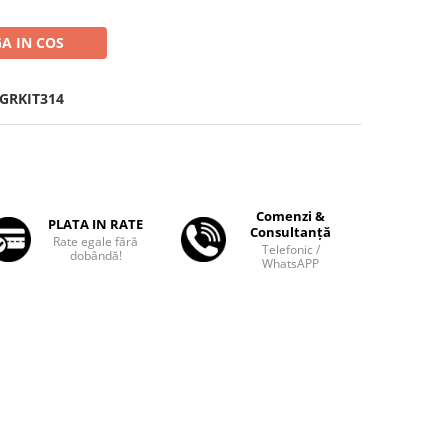
A IN COS
GRKIT314
Comenzi &
PLATA IN RATE
Consultanță
Rate egale fără
Telefonic /
dobândă!
WhatsAPP