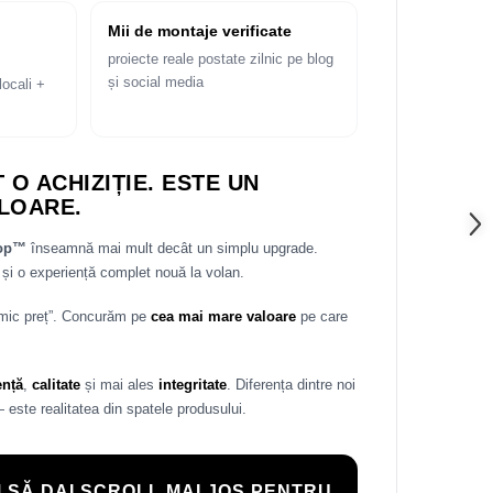
Mii de montaje verificate
proiecte reale postate zilnic pe blog
și social media
locali +
 O ACHIZIȚIE. ESTE UN
LOARE.
rop™
înseamnă mai mult decât un simplu upgrade.
și o experiență complet nouă la volan.
 mic preț”. Concurăm pe
cea mai mare valoare
pe care
ență
,
calitate
și mai ales
integritate
. Diferența dintre noi
— este realitatea din spatele produsului.
 SĂ DAI SCROLL MAI JOS PENTRU