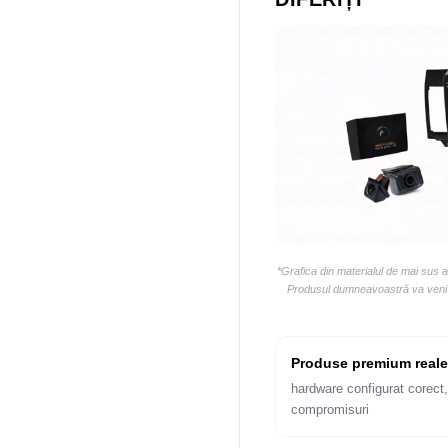
*Grafica din materialul de mai sus 
Produsul dumneavoastră va veni la
Produse premium reale
hardware configurat corect,
compromisuri