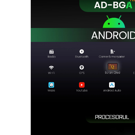
Rame adaptoare Dodge
Rame adaptoare Chrysler
Rame adaptoare Isuzu
Rame adaptoare Subaru
Rame adaptoare Iveco
Rame adaptoare Smart
Rame adaptoare Land Rover
Rame adaptoare Ssangyong
Rame adaptoare Hummer
Camere marșarier auto