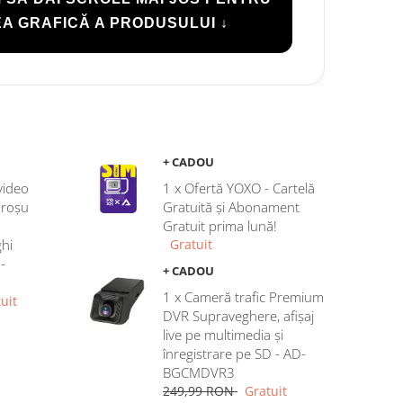
A GRAFICĂ A PRODUSULUI ↓
+ CADOU
video
1 x Ofertă YOXO - Cartelă
aroșu
Gratuită și Abonament
Gratuit prima lună!
hi
Gratuit
-
+ CADOU
1 x Cameră trafic Premium
uit
DVR Supraveghere, afișaj
live pe multimedia și
înregistrare pe SD - AD-
BGCMDVR3
249,99 RON
Gratuit