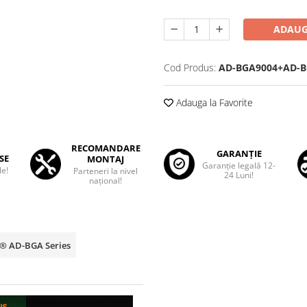
ADAUG
Cod Produs:
AD-BGA9004+AD-B
Adauga la Favorite
RECOMANDARE
GARANȚIE
SE
MONTAJ
Garanţie legală 12-
le!
Parteneri la nivel
24 Luni!
național!
p® AD-BGA Series