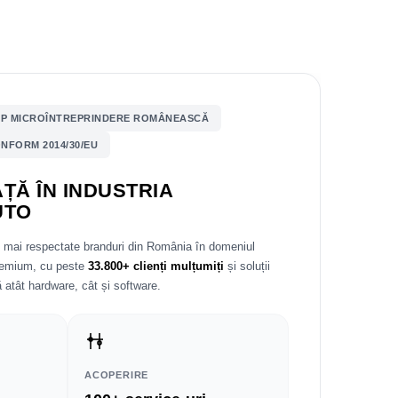
P MICROÎNTREPRINDERE ROMÂNEASCĂ
NFORM 2014/30/EU
ȚĂ ÎN INDUSTRIA
UTO
e mai respectate branduri din România în domeniul
premium, cu peste
33.800+ clienți mulțumiți
și soluții
 atât hardware, cât și software.
ACOPERIRE