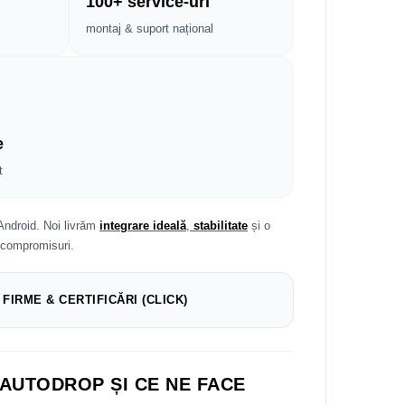
100+ service-uri
montaj & suport național
e
t
Android. Noi livrăm
integrare ideală
,
stabilitate
și o
 compromisuri.
 FIRME & CERTIFICĂRI (CLICK)
 AUTODROP ȘI CE NE FACE